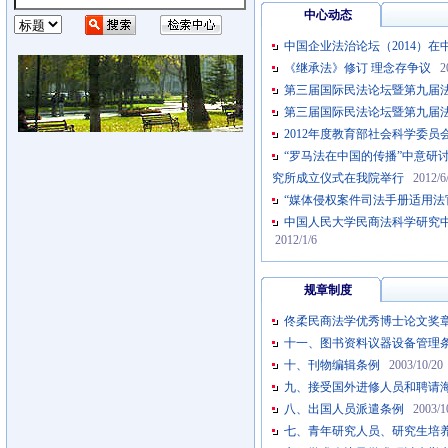
中心动态
中国企业法治论坛（2014）
《继承法》修订 理念存争议
2
第三届国际民法论坛暨第九届
第三届国际民法论坛暨第九届
2012年度教育部社会科学委
“罗马法在中国的传播”中意研
究所成立仪式在我院举行
2012/6
“媒体侵权案件司法手册适用法
中国人民大学民商法科学研究
2012/1/6
规章制度
佟柔民商法学优秀博士论文奖
十一、图书资料议器设备管理
十、刊物编辑条例
2003/10/20
九、接受国外进修人员和聘请
八、出国人员派遣条例
2003/1
七、青年研究人员、研究生培