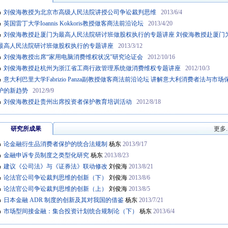
刘俊海教授为北京市高级人民法院讲授公司争讼裁判思维
2013/6/4
英国雷丁大学Ioannis Kokkoris教授做客商法前沿论坛
2013/4/20
刘俊海教授赴厦门为最高人民法院研讨班做股权执行的专题讲座 刘俊海教授赴厦门
最高人民法院研讨班做股权执行的专题讲座
2013/3/12
刘俊海教授出席“家用电脑消费维权状况”研究论证会
2012/10/16
刘俊海教授赴杭州为浙江省工商行政管理系统做消费维权专题讲座
2012/10/3
意大利巴里大学Fabrizio Panza副教授做客商法前沿论坛 讲解意大利消费者法与市场
护的新趋势
2012/9/9
刘俊海教授赴贵州出席投资者保护教育培训活动
2012/8/18
研究所成果
更多..
论金融衍生品消费者保护的统合法规制
杨东
2013/9/17
金融申诉专员制度之类型化研究
杨东
2013/8/23
建议《公司法》与《证券法》联动修改
刘俊海
2013/8/21
论法官公司争讼裁判思维的创新（下）
刘俊海
2013/8/6
论法官公司争讼裁判思维的创新（上）
刘俊海
2013/8/5
日本金融 ADR 制度的创新及其对我国的借鉴
杨东
2013/7/21
市场型间接金融：集合投资计划统合规制论（下）
杨东
2013/6/4