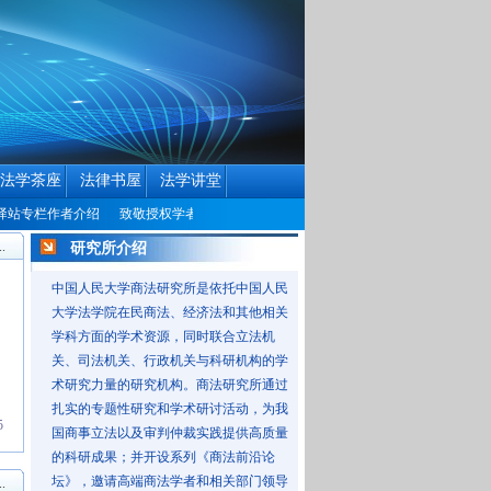
法学茶座
法律书屋
法学讲堂
站专栏作者介绍
致敬授权学者
中国民商法律网历届编辑联系方式征集公告
中
.
研究所介绍
中国人民大学商法研究所是依托中国人民
大学法学院在民商法、经济法和其他相关
学科方面的学术资源，同时联合立法机
关、司法机关、行政机关与科研机构的学
术研究力量的研究机构。商法研究所通过
扎实的专题性研究和学术研讨活动，为我
5
国商事立法以及审判仲裁实践提供高质量
的科研成果；并开设系列《商法前沿论
坛》，邀请高端商法学者和相关部门领导
.