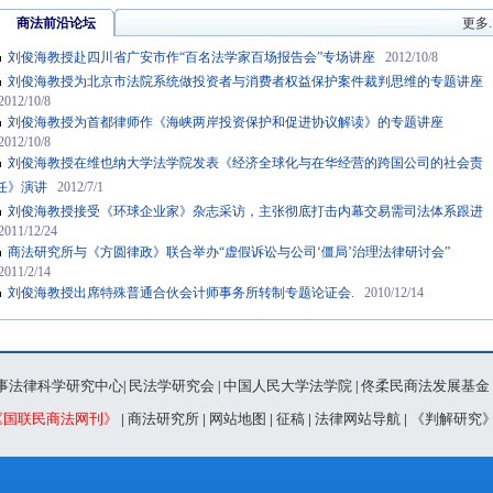
商法前沿论坛
更多..
刘俊海教授赴四川省广安市作“百名法学家百场报告会”专场讲座
2012/10/8
刘俊海教授为北京市法院系统做投资者与消费者权益保护案件裁判思维的专题讲座
2012/10/8
刘俊海教授为首都律师作《海峡两岸投资保护和促进协议解读》的专题讲座
2012/10/8
刘俊海教授在维也纳大学法学院发表《经济全球化与在华经营的跨国公司的社会责
任》演讲
2012/7/1
刘俊海教授接受《环球企业家》杂志采访，主张彻底打击内幕交易需司法体系跟进
2011/12/24
商法研究所与《方圆律政》联合举办“虚假诉讼与公司‘僵局’治理法律研讨会”
2011/2/14
刘俊海教授出席特殊普通合伙会计师事务所转制专题论证会.
2010/12/14
事法律科学研究中心
民法学研究会
中国人民大学法学院
佟柔民商法发展基金
|
|
|
《国联民商法网刊》
|
商法研究所
|
网站地图
|
征稿
|
法律网站导航
|
《判解研究