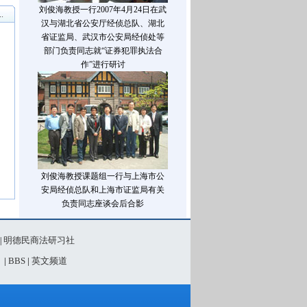
刘俊海教授一行2007年4月24日在武
.
汉与湖北省公安厅经侦总队、湖北
省证监局、武汉市公安局经侦处等
部门负责同志就“证券犯罪执法合
作”进行研讨
刘俊海教授课题组一行与上海市公
安局经侦总队和上海市证监局有关
负责同志座谈会后合影
明德民商法研习社
|
》
|
BBS
|
英文频道