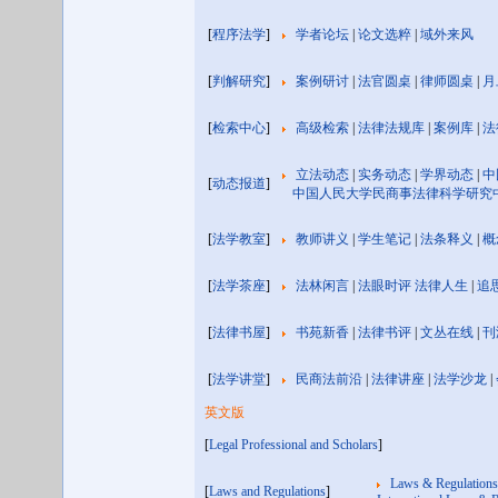
[
程序法学
]
学者论坛
|
论文选粹
|
域外来风
[
判解研究
]
案例研讨
|
法官圆桌
|
律师圆桌
|
月
[
检索中心
]
高级检索
|
法律法规库
|
案例库
|
法
立法动态
|
实务动态
|
学界动态
|
中
[
动态报道
]
中国人民大学民商事法律科学研究
[
法学教室
]
教师讲义
|
学生笔记
|
法条释义
|
概
[
法学茶座
]
法林闲言
|
法眼时评
法律人生
|
追
[
法律书屋
]
书苑新香
|
法律书评
|
文丛在线
|
刊
[
法学讲堂
]
民商法前沿
|
法律讲座
|
法学沙龙
|
英文版
[
Legal Professional and Scholars
]
Laws & Regulations
[
Laws and Regulations
]