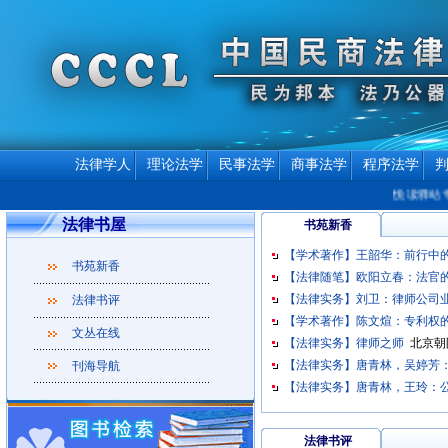
法律学人
理论法学
民事法学
商事法学
程序法学
悦读驿站专
法律书屋
书苑新香
【学术著作】王韶华：前行中
书苑新香
【法律随笔】欧阳立春：法官
【法律实务】刘卫：律师公司
法律书评
【学术著作】陈文煊：专利权
文丛在线
【法律实务】律师之师
北京朝
【法律实务】唐青林，吴婷芳
刊海导航
【法律实务】唐青林，王玲：
法律书评