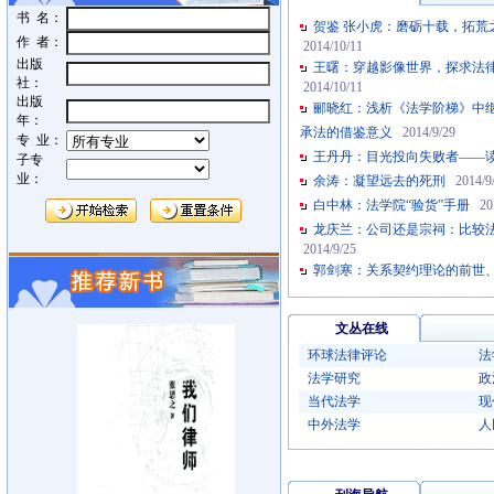
书 名：
贺鉴 张小虎：磨砺十载，拓
作 者：
2014/10/11
出版
王曙：穿越影像世界，探求法
社：
2014/10/11
出版
郦晓红：浅析《法学阶梯》中
年：
承法的借鉴意义
2014/9/29
专 业：
王丹丹：目光投向失败者——
子专
业：
余涛：凝望远去的死刑
2014/9
白中林：法学院“验货”手册
20
龙庆兰：公司还是宗祠：比较
2014/9/25
郭剑寒：关系契约理论的前世
文丛在线
环球法律评论
法
法学研究
政
当代法学
现
中外法学
人