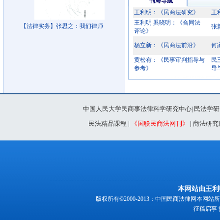
刊海导航
王利明：《民商法研究》
王
王利明 奚晓明：《合同法
【法律实务】张思之：我们律师
张
评论》
杨立新：《民商法前沿》
何
黄松有：《民事审判指导与
民
参考》
导
中国人民大学民商事法律科学研究中心
民法学研
|
民法精品课程
|
《国联民商法网刊》
|
商法研究
本网站由王利
版权所有©2000-2013：中国民商法律网本
征稿启事