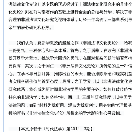
洲法律文化专论》以专题的形式探讨了非洲法律文化研究中的具体
化史论》则在前两部著作的基础上进行全面的总结与升华，解决了
合理的非洲法律文化研究之逻辑体系，历经十年磨砺，三部曲系列
余年的潜心研究和积累。
我们认为，夏新华教授的超越之作《非洲法律文化史论》，给我
一份勇气、一种信心和一套体系。首先，之于后辈，在读完《非洲
份开垦学术荒地、挑战学术困境的勇气，在面对复杂问题时能否坚
要保障；其次，之于同仁，《非洲法律文化史论》所传递的是一种
心。在学术界日新月异、推陈出新的今天，能否排除杂念和现实利
者实现科研价值的首要态度；最后，之于学界，以《非洲法律文化
“
研究体系，将会成为新时期非洲法学界的主要任务。如何打破传统
“
”
特色的非洲法学；如何坚持
中、西、非
三维的研究限度，以中国学
“
”
法律问题，做到
材料为我所用、观点为我所创
，用夯实的学理根基
授的新书《非洲法律文化史论》所带来的学术影响和心灵震撼。
2014—3
【本文原载于《时代法学》第
期】