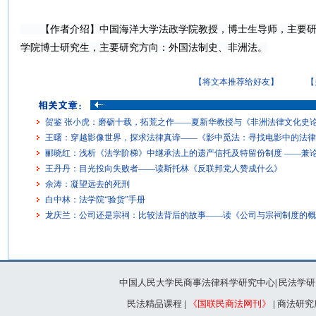
【作者介绍】中国海洋大学法政学院教授，博士生导师，主要研
学院博士研究生，主要研究方向：外国法制史、非洲法。
【将文本推荐给好友】
【
贺鉴 张小虎：磨砺十载，拓荒之作——夏新华教授与《非洲法律文化史
王曙：穿越影像世界，探求法律真谛——《影中觅法：寻找电影中的法律
郦晓红：浅析《法学阶梯》中继承法上的遗产信托及特留份制度 ——兼
王丹丹：目光投向失败者——读斯托林《反联邦党人赞成什么》
余涛：凝望远去的死刑
白中林：法学院“验货”手册
龙庆兰：公司还是宗祠：比较法背后的故事——读《公司与宗祠制度的概
中国人民大学民商事法律科学研究中心
民法学研
|
民法精品课程
|
《国联民商法网刊》
|
商法研究