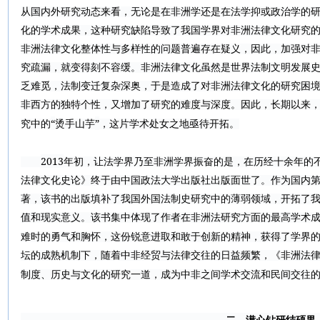
从国内外研究动态来看，无论是在非洲学还是在法学抑或政治学的
化的学术成果，这种研究缺陷导致了我国学界对非洲法律文化研究
非洲法律文化整体性与多样性的问题普遍存在疑义，因此，加强对
究疏漏，就变得刻不容缓。非洲法律文化虽然是世界法制文明发展
乏难觅，法制变迁复杂深奥，于是造成了对非洲法律文化的研究困
非西方的独特个性，又增加了研究的难度与深度。因此，长期以来
“
”
究中的
烫手山芋
，这片学术处女之地亟待开拓。
2013
年初，让法学界乃至非洲学界振奋的是，在历经十余年的
法律文化史论》终于由中国政法大学出版社出版面世了。作为国内
著，该书的出版填补了我国外国法制史研究中的薄弱领域，开拓了
值和现实意义。该书集中体现了作者在非洲法研究方面的最高学术
难时的勇气和胸怀，这份锐意进取和敢于创新的精神，获得了学界
坛的成熟机制下，随着中非经贸与法律交往的日益频繁，《非洲法
制度、历史与文化的研究一道，成为中非之间学术交流和民间交往