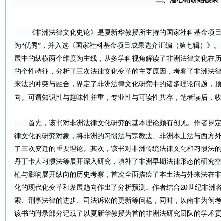
二、潜心钻研结硕果
《非洲法律文化史论》是夏新华教授所主持的国家社科基金项
“
”
为
优秀
，并入选《国家社科基金项目成果选介汇编（第七辑）》。
展中的纵横两个维度为主线，从多学科视角解读了非洲法律文化在
的个性特征，分析了三次法律文化变革的主要原因，考察了非洲法
来法的冲突与融合，界定了非洲法律文化研究中的诸多理论问题，
向。可谓知识性与趣味性并重，专业性与可读性共存，笔者读后，
首先，该书对非洲法律文化研究的基本理论颇有创见。作者界定
律文化的研究对象，将非洲的习惯法与宗教法、非洲本土法与西方
了三次变迁的重要理论。其次，该书对非洲传统法律文化和习惯法
丹丁卡人习惯法等展开深入研究，填补了非洲早期法律形态的研究
植与影响展开纵向的历史考察，首次全面描绘了本土法与外来法在
20
化的现代化变革和发展趋向作出了分析预测。作者结合
世纪非洲
索、刑事法律的进步、司法诉讼的更新等问题，同时，以南非为例
该书的附录部分记载了以夏新华教授为首的非洲法研究团队的学术