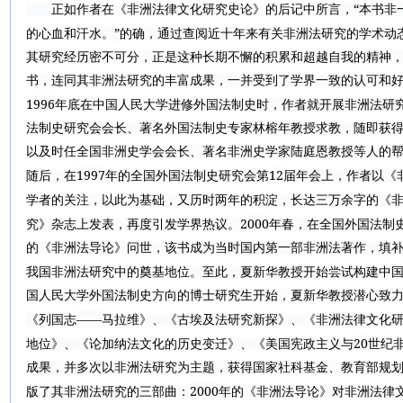
“
正如作者在《非洲法律文化研究史论》的后记中所言，
本书非
”
的心血和汗水。
的确，通过查阅近十年来有关非洲法研究的学术动
其研究经历密不可分，正是这种长期不懈的积累和超越自我的精神
书，连同其非洲法研究的丰富成果，一并受到了学界一致的认可和
1996
年底在中国人民大学进修外国法制史时，作者就开展非洲法研
法制史研究会会长、著名外国法制史专家林榕年教授求教，随即获
以及时任全国非洲史学会会长、著名非洲史学家陆庭恩教授等人的
1997
12
随后，在
年的全国外国法制史研究会第
届年会上，作者以《
学者的关注，以此为基础，又历时两年的积淀，长达三万余字的《
2000
究》杂志上发表，再度引发学界热议。
年春，在全国外国法制
的《非洲法导论》问世，该书成为当时国内第一部非洲法著作，填
我国非洲法研究中的奠基地位。至此，夏新华教授开始尝试构建中
国人民大学外国法制史方向的博士研究生开始，夏新华教授潜心致
——
《列国志
马拉维》、《古埃及法研究新探》、《非洲法律文化
20
地位》、《论加纳法文化的历史变迁》、《美国宪政主义与
世纪
成果，并多次以非洲法研究为主题，获得国家社科基金、教育部规
2000
版了其非洲法研究的三部曲：
年的《非洲法导论》对非洲法律