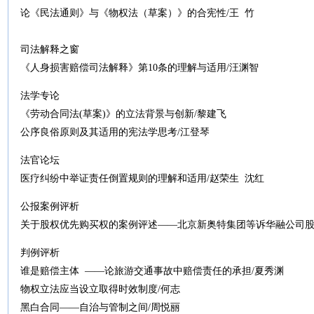
论《民法通则》与《物权法（草案）》的合宪性/王 竹
司法解释之窗
《人身损害赔偿司法解释》第10条的理解与适用/汪渊智
法学专论
《劳动合同法(草案)》的立法背景与创新/黎建飞
公序良俗原则及其适用的宪法学思考/江登琴
法官论坛
医疗纠纷中举证责任倒置规则的理解和适用/赵荣生 沈红
公报案例评析
关于股权优先购买权的案例评述——北京新奥特集团等诉华融公司股
判例评析
谁是赔偿主体 ——论旅游交通事故中赔偿责任的承担/夏秀渊
物权立法应当设立取得时效制度/何志
黑白合同——自治与管制之间/周悦丽