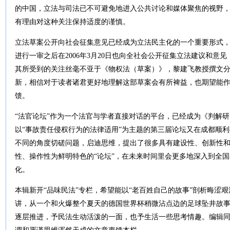
的中国，立法与司法已不可避免地进入公共讨论和媒体聚焦的视野，
有理由对这种关注保持适度的谨慎。
立法草案公开向社会征集意见已经成为立法民主化的一个重要形式
进行一审之后在2006年3月20日也向全社会公开征集立法建议和意
其所受到的关注丝毫不亚于《物权法（草案）》，黎建飞教授撰文分
新，相信对于读者诸君更好地理解这部草案会有所裨益，也期望能
馈。
“法官论坛”作为一个法官与学者直接对话的平台，已经成为《判解研
以“事故责任侵权行为的法律适用”为主题的第三届论坛又在成都顺
不同的角度切磋问题，启迪思维，提出了很多具有建设性、创新性
性、操作性为鲜明特色的“论坛”，在未来时间里会更多地深入到全
化。
本辑新开“品味民法”专栏，希望能以“老百姓自己的故事”剖析晦涩
讲，从一个和火爆整个夏天的德国世界杯稍微沾点边的足球坠井故
逐层推进，予民法生动活泼的一面，也予生活一些思考情趣。编辑