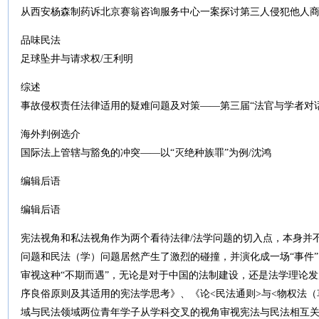
从西安杨森制药诉北京赛翁咨询服务中心一案探讨第三人侵犯他人商
品味民法
足球坠井与请求权/王利明
综述
事故侵权责任法律适用的疑难问题及对策——第三届“法官与学者对话
海外判例选介
国际法上管辖与豁免的冲突——以“灭绝种族罪”为例/沈鸿
编辑后语
编辑后语
宪法视角和私法视角作为两个看待法律/法学问题的切入点，本身并
问题和民法（学）问题居然产生了激烈的碰撞，并演化成一场“事件
审视这种“不期而遇”，无论是对于中国的法制建设，还是法学理论
序良俗原则及其适用的宪法学思考》、《论<民法通则>与<物权法
域与民法领域两位青年学子从学科交叉的视角审视宪法与民法相互