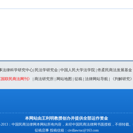
事法律科学研究中心
民法学研究会
中国人民大学法学院
佟柔民商法发展基金
|
|
|
《国联民商法网刊》
|
商法研究所
|
网站地图
|
征稿
|
法律网站导航
|
《判解研究
本网站由王利明教授创办并提供全部运作资金
00-2013：中国民商法律网本网站所有内容，未经中国民商法律网书面授权，不得转载
征稿启事
投稿信箱：
civillawruc@163.com