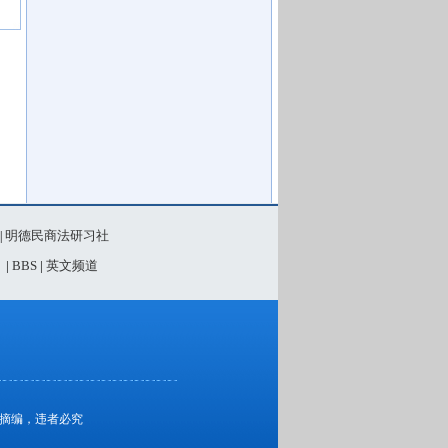
明德民商法研习社
|
》
|
BBS
|
英文频道
、摘编，违者必究