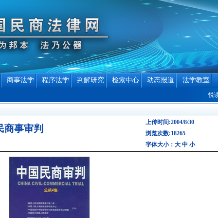
商事法学
程序法学
判解研究
检索中心
动态报道
法学教室
悦读
上传时间:2004/8/30
民商事审判
浏览次数:18265
字体大小：
大
中
小