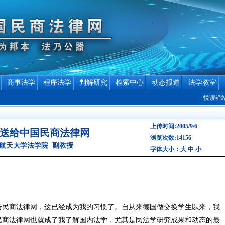
商事法学
程序法学
判解研究
检索中心
动态报道
法学教室
悦读驿站
上传时间:2005/9/6
送给中国民商法律网
浏览次数:14156
航天大学法学院 副教授
字体大小：
大
中
小
击民商法律网，这已经成为我的习惯了。自从来德国做交换学生以来，我
民商法律网也就成了我了解国内法学，尤其是民法学研究成果和动态的最