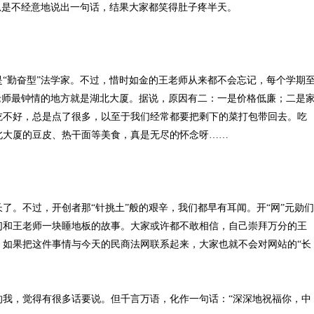
总是不经意地说出一句话，结果大家都笑得肚子疼半天。
“勤奋型”法学家。不过，惜时如金的王老师从来都不会忘记，每个学期
老师最钟情的地方就是湖北大厦。据说，原因有二：一是价格低廉；二是
吃不好，总是点了很多，以至于我们经常都要把剩下的菜打包带回去。吃
北大厦的豆皮、热干面等美食，真是无尽的怀念呀……
了。不过，开创者那“针挑土”般的艰辛，我们都早有耳闻。开“网”元勋们
们和王老师一块睡地板的故事。大家或许都不敢相信，自己崇拜万分的王
，如果把这件事情与今天的民商法网联系起来，大家也就不会对网站的“长
的我，觉得有很多话要说。但千言万语，化作一句话：“深深地祝福你，中