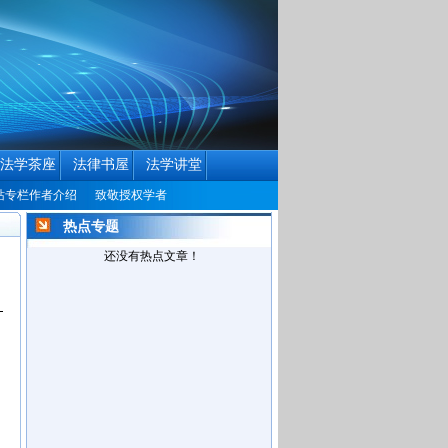
法学茶座
法律书屋
法学讲堂
专栏作者介绍
致敬授权学者
中国民商法律网历届编辑联系方式征集公告
中国
热点专题
还没有热点文章！