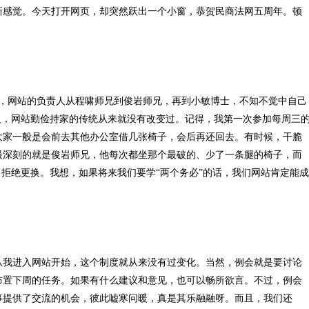
新感觉。今天打开网页，却突然跃出一个小窗，恭贺民商法网五周年。顿
了，网站的负责人从程啸师兄到俊岩师兄，再到小敏博士，不知不觉中自己
人，网站勤俭持家的传统从来就没有改变过。记得，我第一次参加每周三
大家一般是会前去其他办公室借几张椅子，会后再还回去。有时候，干脆
最深刻的就是俊岩师兄，他每次都坐那个最破的、少了一条腿的椅子，而
，拒绝更换。我想，如果将来我们要学“两个务必”的话，我们网站肯定能成
从我进入网站开始，这个制度就从来没有过变化。当然，例会就是要讨论
布置下周的任务。如果有什么建议和意见，也可以畅所欲言。不过，例会
事提供了交流的机会，彼此嘘寒问暖，真是其乐融融呀。而且，我们还