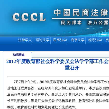
法律学人
理论法学
民事法学
商事法学
程序法学
动态报道
2012年度教育部社会科学委员会法学学部工作
重召开
7
月
7
日上午
9
点，
2012
年度教育部社会科学委员会法学学部工作
基地主任联席会议，在哈尔滨市伏尔加庄园隆重举行。本次会议由
及民商事法律科学研究中心、黑龙江大学共同承办。开幕式由我院
长王利明教授，
黑龙江大学党委书记杨震教授，
教育部社科委法学
教授，
教育部社科司规划处何健处长先后致辞
。