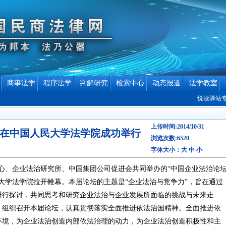
商事法学
程序法学
判解研究
检索中心
动态报道
法学教室
悦读驿站专栏作者
上传时间:2014/10/31
）在中国人民大学法学院成功举行
浏览次数:6520
字体大小：
大
中
小
、企业法治研究所、中国集团公司促进会共同举办的“中国企业法治论
国人民大学法学院拉开帷幕。本届论坛的主题是“企业法治与竞争力”，旨在通过
进行探讨，共同思考和研究企业法治与企业发展所面临的挑战与未来走
，组织召开本届论坛，认真贯彻落实全面推进依法治国精神。全面推进依
环境，为企业法治创造内部依法治理的动力，为企业法治创造积极性和主