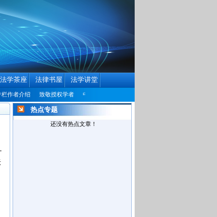
法学茶座
法律书屋
法学讲堂
介绍
致敬授权学者
中国民商法律网历届编辑联系方式征集公告
中国民商法律
热点专题
还没有热点文章！
坛