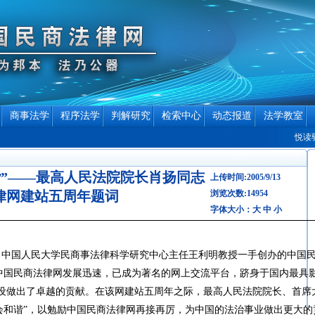
商事法学
程序法学
判解研究
检索中心
动态报道
法学教室
悦读驿站
谐”——最高人民法院院长肖扬同志
上传时间:2005/9/13
律网建站五周年题词
浏览次数:14954
字体大小：
大
中
小
长、中国人民大学民商事法律科学研究中心主任王利明教授一手创办的中国
通。五年来，中国民商法律网发展迅速，已成为著名的网上交流平台，跻身于国内最具
设做出了卓越的贡献。在该网建站五周年之际，最高人民法院院长、首席
会和谐”，以勉励中国民商法律网再接再厉，为中国的法治事业做出更大的