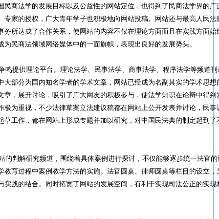
国民商法学的发展目标以及公益性的网站定位，也得到了民商法学界的广
、专家的授权，广大青年学子也积极地向网站投稿。网站还与最高人民法
事务所达成了合作关系，使网站的内容不仅在理论方面而且在实践方面始
成为民商法领域网络媒体中的一面旗帜，表现出良好的发展势头。
争鸣提供理论平台。理论法学、民事法学、商事法学、程序法学等频道刊
其中大部分为国内知名学者的学术文章，网站已经成为名副其实的学术思想
文章，展开讨论，吸引了广大网友的积极参与，使法学知识在论辩中得到
作极为重视，不少法律草案立法建议稿都在网站上公开发表并讨论，民事
起草工作，都在网站上形成专题并加以研究，对中国民法典的制定起到了
站的判解研究频道，围绕着具体案例进行探讨，不仅能够逐步统一法官的
学教育过程中案例教学方法的实施。法官圆桌、律师圆桌等栏目的设立，
与实践的结合。同时拓宽了网站的发展空间，有利于实现司法公正的实现