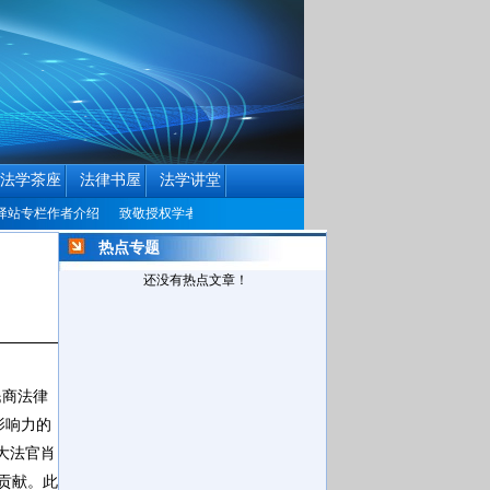
法学茶座
法律书屋
法学讲堂
专栏作者介绍
致敬授权学者
中国民商法律网历届编辑联系方式征集公告
中国
热点专题
还没有热点文章！
民商法律
影响力的
大法官肖
贡献。此