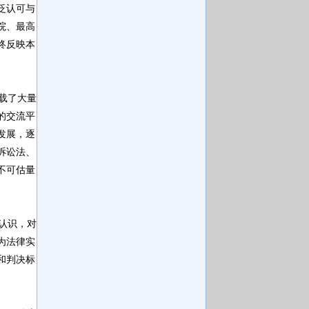
泛认可与
院、最高
终反映本
载了大量
的交流平
发展，逐
诉讼法、
不可估量
认识，对
为法律实
和判决标