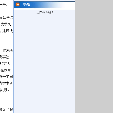
进一步。
专题
还没有专题！
在法学院
民大学民
站建设成
，网站美
商事法
逾2万人
。在教育
整合了国
内学术研
教授认
奠定了良