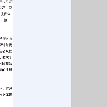
果，动态
动态，都
，提供全
制日报、
学者的在
探讨并提
会公众提
，要求学
的民商法
坛的注册
善。网站
数据库建