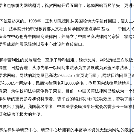
学者也纷纷为网站题词，祝贺网站开通五周年，勉励网站百尺竿头，更
创建起来的。1998年，王利明教授刚从美国哈佛大学进修回国，便力主
年6月，法学院开始申报教育部人文社会科学国家重点学科基地——中国人
资金在中心创办中国民商法律网，并确立了中国民商法律网的宗旨：将网
学界成就的展示阵地以及中心建设的宣传窗口。
和非营利性的发展理念，克服了种种困难，稳步发展。网站历经三次改版
调整，日趋合理，从原先单一以民商事法学为主发展成为涵盖民事法学、
网站。网站的浏览量已高达5708525（首页访问量）,网站日访问量已
球350亿个网站中，民商法律网名列20000余名，位居国内法律网站榜首
殊荣，为学校和法学院争得了荣誉。目前，中国民商法律网已经成为一个
学科研的重要参考和资料来源。该平台的辐射功能和拉动效应，带动了国
展做出了贡献。我国著名学者、中国法学会民法学研究会名誉会长王家福
研究提供了极大的方便。
事法律科学研究中心。研究中心所拥有的丰富学术资源无疑为网站的发展