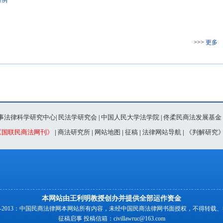
条例
>>>
更多
事法律科学研究中心
民法学研究会
中国人民大学法学院
佟柔民商法发展基金
|
|
|
《国联民商法网刊》
|
商法研究所
|
网站地图
|
征稿
|
法律网站导航
|
《判解研究
本网站由王利明教授创办并提供全部运作资金
00-2013：中国民商法律网本网站所有内容，未经中国民商法律网书面授权，不得转载
征稿启事
投稿信箱：
civillawruc@163.com