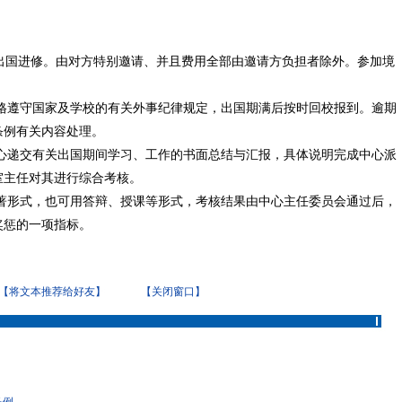
出国进修。由对方特别邀请、并且费用全部由邀请方负担者除外。参加境
格遵守国家及学校的有关外事纪律规定，出国期满后按时回校报到。逾期
条例有关内容处理。
心递交有关出国期间学习、工作的书面总结与汇报，具体说明完成中心派
室主任对其进行综合考核。
著形式，也可用答辩、授课等形式，考核结果由中心主任委员会通过后，
奖惩的一项指标。
。
【将文本推荐给好友】
【关闭窗口】