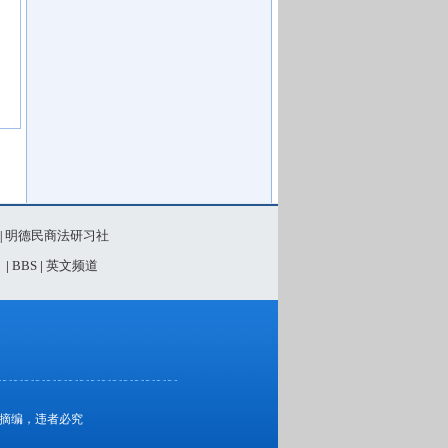
明德民商法研习社
|
》
|
BBS
|
英文频道
、摘编，违者必究