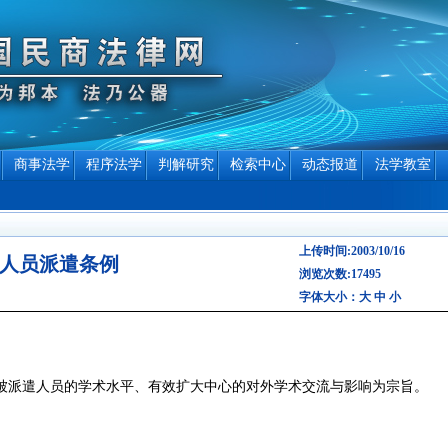
商事法学
程序法学
判解研究
检索中心
动态报道
法学教室
上传时间:2003/10/16
人员派遣条例
浏览次数:17495
字体大小：
大
中
小
被派遣人员的学术水平、有效扩大中心的对外学术交流与影响为宗旨。