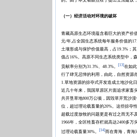
的。由于本文着眼点在于提出立法建议
（一）经济活动对环境的破坏
青藏高原生态环境蕴含着巨大的资产价值，
元/年,占全国生态系统每年服务价值的17
土壤形成与保护价值最高，占19.3%；其
值占16%。高原不同生态系统类型中，
[13]
贡献率分别为31.3%、48.3%。
在如此
行了肆无忌惮的利用，由此，自然资源
1.草地资源的掠夺式开发造成土地沙化
近几十年来，我国草原区片面追求家畜
共开垦草地800万公顷，因毁草开荒沙漠
位，超过理论载畜量的20%。这些掠夺
超载过度放牧的问题更是有过之而无不及。
1966年，全区牲畜存栏就高达2400多
[14]
过理论载畜量30%。
而在青海，青海