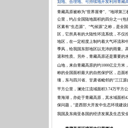
划地、合理地、可持续地开发利用青藏
青藏高原被称为“世界屋脊”、“地球第三
公里，约占全国陆地面积的四分之一(包
区素有“生态源”、“气候源”之称，是
区，它所具有的大陆性环流系统，不仅
地区，在一定程度上制约着大气环流和
季风，给我国东部地区以充沛的雨量。
退和性质。另外，青藏高原还是重要的水
山地，来自青藏高原的约1000亿立方米，
称的全国面积最大的自然保护区，总面积
壤，东与四川省、甘肃省毗邻的“三江源自然
平方公里，澜沧江流域面积3.74万平方
青海湖，亦处于青藏高原，其水域面积428
保问题，“是西部大开发中生态环境建
我国及东南亚各国的经济发展及生态安全