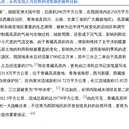
高原，从而实现人与自然和谐发展的最终目标。
极”，雄踞亚洲大陆中部，总面积290万平方公里，在我国境内近250万平方
括西藏自治区、青海省及四川、云南、甘肃三省的广大藏族地区)。高原藏
全国和东南亚地区重要的生态屏障，被称为北半球气候变化的启动区和调节
控制着高原的气候与生物过程，辐射周围，还形成下沉气流，影响到附近
中小尺度的气流交换。由于青藏高原的存在，增加和维持了太平洋的暖夏
高原土地的利用和植被覆盖的变化，影响热力作用，进而影响到季风的进
源区。我国地表水总径流量2700亿立方米，其中三分之二来自于高原和
[1]
占总径流量的37%.
而在青藏高原内，更有由江泽民总书记亲笔题写名
31.8万平方公里，位于青藏高原腹地、青海省南部，西与新疆、西藏接
保护区”。区内黄河流域面积16.72万平方公里，长江流域面积15.85万
[2]
公里。三江源被誉为“中华水塔”。
不仅如此，全球内陆咸水湖排名第二
[3]
2.3平方公里，流域总面积达29778平方公里。
由此可见，青藏高原环
设的一大战略任务，不仅将为西部地区的开发创造良好的自然环境，更将为
[4]
提供重要保证。”