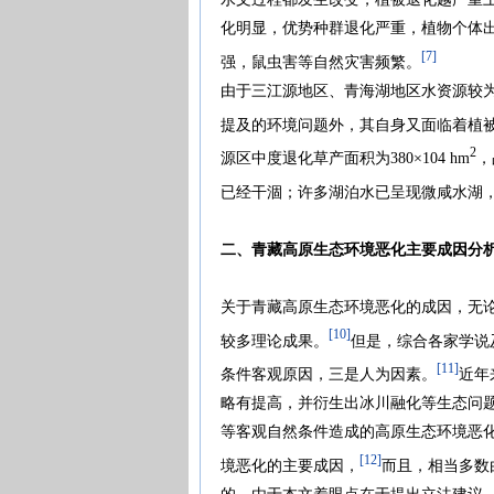
化明显，优势种群退化严重，植物个体
[7]
强，鼠虫害等自然灾害频繁。
由于三江源地区、青海湖地区水资源较
提及的环境问题外，其自身又面临着植
2
源区中度退化草产面积为380×104 hm
，
已经干涸；许多湖泊水已呈现微咸水湖，矿
二、青藏高原生态环境恶化主要成因分
关于青藏高原生态环境恶化的成因，无
[10]
较多理论成果。
但是，综合各家学说
[11]
条件客观原因，三是人为因素。
近年
略有提高，并衍生出冰川融化等生态问
等客观自然条件造成的高原生态环境恶
[12]
境恶化的主要成因，
而且，相当多数