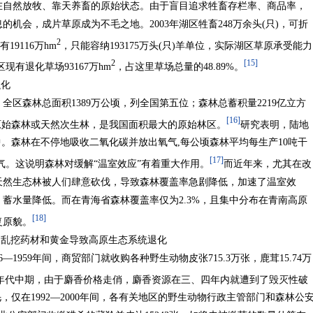
在自然放牧、靠天养畜的原始状态。由于盲目追求牲畜存栏率、商品率，
机会，成片草原成为不毛之地。2003年湖区牲畜248万余头(只)，可折
2
19116万hm
，只能容纳193175万头(只)羊单位，实际湖区草原承受能力
2
[15]
现有退化草场93167万hm
，占这里草场总量的48.89%。
融化
区森林总面积1389万公顷，列全国第五位；森林总蓄积量2219亿立方
[16]
原始森林或天然次生林，是我国面积最大的原始林区。
研究表明，陆地
中。森林在不停地吸收二氧化碳并放出氧气,每公顷森林平均每生产10吨干
[17]
氧气。这说明森林对缓解“温室效应”有着重大作用。
而近年来，尤其在改
天然生态林被人们肆意砍伐，导致森林覆盖率急剧降低，加速了温室效
蓄水量降低。而在青海省森林覆盖率仅为2.3%，且集中分布在青南高原
[18]
复原貌。
、乱挖药材和黄金导致高原生态系统退化
1959年间，商贸部门就收购各种野生动物皮张715.3万张，鹿茸15.74万
年代中期，由于麝香价格走俏，麝香资源在三、四年内就遭到了毁灭性破
，仅在1992—2000年间，各有关地区的野生动物行政主管部门和森林公