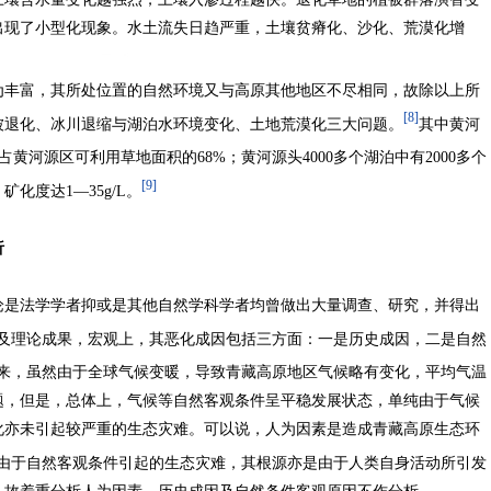
出现了小型化现象。水土流失日趋严重，土壤贫瘠化、沙化、荒漠化增
为丰富，其所处位置的自然环境又与高原其他地区不尽相同，故除以上所
[8]
被退化、冰川退缩与湖泊水环境变化、土地荒漠化三大问题。
其中黄河
占黄河源区可利用草地面积的68%；黄河源头4000多个湖泊中有2000多个
[9]
化度达1—35g/L。
析
论是法学学者抑或是其他自然学科学者均曾做出大量调查、研究，并得出
及理论成果，宏观上，其恶化成因包括三方面：一是历史成因，二是自然
来，虽然由于全球气候变暖，导致青藏高原地区气候略有变化，平均气温
题，但是，总体上，气候等自然客观条件呈平稳发展状态，单纯由于气候
化亦未引起较严重的生态灾难。可以说，人为因素是造成青藏高原生态环
由于自然客观条件引起的生态灾难，其根源亦是由于人类自身活动所引发