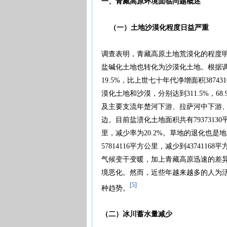
一、青藏高原环境面临问题概述
（一）土地沙漠化程度日益严重
调查表明，青藏高原土地荒漠化的程度
盐碱化土地也转化为沙漠化土地。根据调查
19.5%，比上世七十年代净增面积387
漠化土地和沙漠，分别达到311.5%，6
及主要支流年楚河下游、拉萨河中下游
边。目前盐渍化土地面积共有79373130
里，减少率为20.2%。草地的退化也是地
57814116平方公里，减少到4374116
气候变干变暖，加上青藏高原迅速的差异
境恶化。然而，近些年越来越多的人为
[5]
种趋势。
（二）冰川蓄水量减少