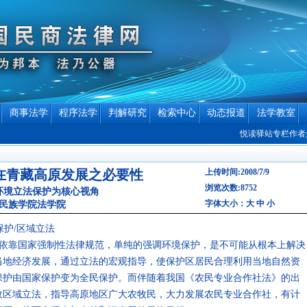
商事法学
程序法学
判解研究
检索中心
动态报道
法学教室
悦读驿站专栏作者介绍
在青藏高原发展之必要性
上传时间:2008/7/9
浏览次数:8752
环境立法保护为核心视角
字体大小：
大
中
小
海民族学院法学院
保护/区域立法
依靠国家强制性法律规范，单纯的强调环境保护，是不可能从根本上解决
当地经济发展，通过立法的宏观指导，使保护区居民合理利用当地自然资
保护由国家保护变为全民保护。而伴随着我国《农民专业合作社法》的出
政区域立法，指导高原地区广大农牧民，大力发展农民专业合作社，有计