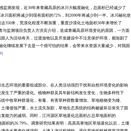
感监测发现，近30年来青藏高原的冰川大幅度融化，总面积已经减少了
0年冰川面积将减少到现有面积的72%，到2090年将减少到一半。冰川融化使
达350米，荒漠化程度不断加重，重度沙漠化土地面积30年来增长了
调查与监测项目负责人方洪宾介绍，造成青藏高原环境变化的原因，一方面
面跟人为活动有关，过渡放牧以及开发建设中不注意保护环境，都加剧了
川融化继续发展下去是一个很可怕的结果，会带来水资源大量减少，对我国
[6]
原生态环境的重要组成部分。在人类活动强烈干扰和自然环境变化的影响
统发生了严重的退化。植物种群及其年龄结构发生变化，生物多样性下
系统中牧草种群退化，有毒、有害草种群数量增加。草地植物变为矮、
。土壤侵蚀严重，水土流失加剧，草地生态系统的结构被破坏后丧失了固
恢复能力的减弱。同时，江河源区草地退化总面积占总草地面积的
草地面积的26.79%。调查研究结果表明：高原高寒地区草场退化以后，土壤
土壤含水量变化越强烈，土壤入渗过程越快。退化草地的植被群落演替变