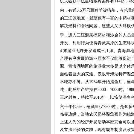
机关破获非法盗猎藏羚案件有114起，林
内，有近3.5万只藏羚羊被猎杀，占总量
的三江源地区，就蕴藏有丰富的中药材
解决燃料和食物问题，这些人又大肆砍伐
季，进入三江源采挖药材和沙金的人员多
开发、利用行为使得青藏高原的生态环
4.旅游业无序开发造成三江源、青海湖
合理有序发展旅游业原本不仅能够促进
源、青海湖地区的旅游业大多是以个体承
面临着巨大的灾难。仅以青海湖特产湟鱼
不吃亦不补。从1954年开始捕鱼后，当年产
吨，此后年产维持在5000—7000吨。19
三次封鱼，持续至2010年，以恢复湟
六十年代5%，蕴藏量仅7500吨，是4
临界边缘，当地农民仍将湟鱼宴作为旅
上述人为的经济开发活动本应完全可以
及立法经验的欠缺，现有规章制度及政