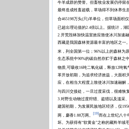
牛羊成群的赞誉。但畜牧业发展仍停留
最终造成牲畜超载，草场得不到休养生息的
合465198万头(只)羊单位，但草场面积仅有
已超出理论值的2.4倍以上。据统计，湖区
2.开荒毁林加快温室效应致使冰川加速
西藏是我国森林资源最丰富的地区之一。全
米，列全国第一位；96%以上的森林为
生态系统中90%的碳自然存贮于森林之
物质,可吸收16吨二氧化碳，释放12吨
革开放初期，为追求经济效益，大面积
应，在相当大程度上致使冰川加速融解，
与四川交接处，一旦过度采伐，很难恢
3.对野生动物过度狩猎、盗猎以及滥采
建国初期，为发展民族地区经济，仅1956—
[19]
两，麝香1.88万两。
而在上世纪八十
坏。为获得有“软黄金”之称的藏羚羊绒毛