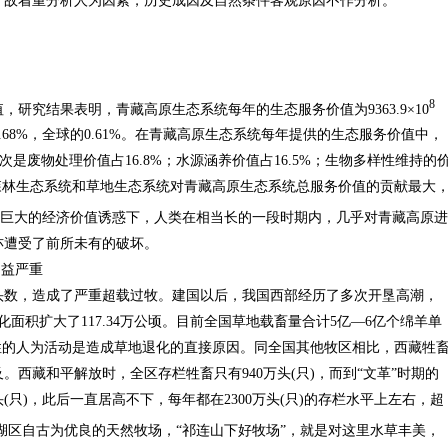
，故着重分析人为因素，历史成因及自然条件客观原因不作分析。
8
研究结果表明，青藏高原生态系统每年的生态服务价值为9363.9×10
.68%，全球的0.61%。在青藏高原生态系统每年提供的生态服务价值中，
次是废物处理价值占16.8%；水源涵养价值占16.5%；生物多样性维持的
森林生态系统和草地生态系统对青藏高原生态系统总服务价值的贡献最大
巨大的经济价值诱惑下，人类在相当长的一段时期内，几乎对青藏高原进
亦遭受了前所未有的破坏。
日益严重
头数，造成了严重超载过牧。建国以后，我国西部经历了多次开垦高潮，
化面积扩大了117.34万公顷。目前全国草地载畜量合计5亿—6亿个绵羊单
性的人为活动是造成草地退化的直接原因。同全国其他牧区相比，西藏牲
西藏和平解放时，全区存栏牲畜只有940万头(只)，而到“文革”时期的
万头(只)，此后一直居高不下，每年都在2300万头(只)的存栏水平上左右，超
湖区自古为优良的天然牧场，“祁连山下好牧场”，就是对这里水草丰美，