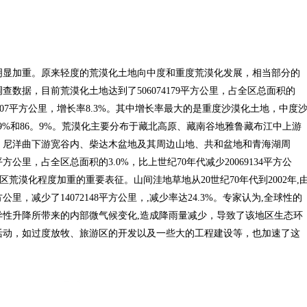
明显加重。原来轻度的荒漠化土地向中度和重度荒漠化发展，相当部分的
数据，目前荒漠化土地达到了506074179平方公里，占全区总面积的
43107平方公里，增长率8.3%。其中增长率最大的是重度沙漠化土地，中度
8.9%和86。9%。荒漠化主要分布于藏北高原、藏南谷地雅鲁藏布江中上游
、尼洋曲下游宽谷内、柴达木盆地及其周边山地、共和盆地和青海湖周
平方公里，占全区总面积的3.0%，比上世纪70年代减少20069134平方公
区荒漠化程度加重的重要表征。山间洼地草地从20世纪70年代到2002年,
8平方公里，减少了14072148平方公里，,减少率达24.3%。专家认为,全球性的
性升降所带来的内部微气候变化,造成降雨量减少，导致了该地区生态环
活动，如过度放牧、旅游区的开发以及一些大的工程建设等，也加速了这