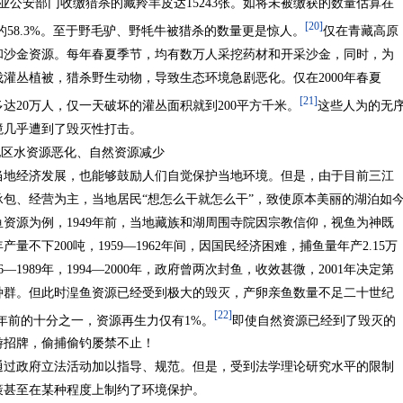
业公安部门收缴猎杀的藏羚羊皮达15243张。如将未被缴获的数量估算在
[20]
的58.3%。至于野毛驴、野牦牛被猎杀的数量更是惊人。
仅在青藏高原
和沙金资源。每年春夏季节，均有数万人采挖药材和开采沙金，同时，为
灌丛植被，猎杀野生动物，导致生态环境急剧恶化。仅在2000年春夏
[21]
达20万人，仅一天破坏的灌丛面积就到200平方千米。
这些人为的无
境几乎遭到了毁灭性打击。
地区水资源恶化、自然资源减少
当地经济发展，也能够鼓励人们自觉保护当地环境。但是，由于目前三江
包、经营为主，当地居民“想怎么干就怎么干”，致使原本美丽的湖泊如
资源为例，1949年前，当地藏族和湖周围寺院因宗教信仰，视鱼为神既
量不下200吨，1959—1962年间，因国民经济困难，捕鱼量年产2.15万
86—1989年，1994—2000年，政府曾两次封鱼，收效甚微，2001年决定第
鱼种群。但此时湟鱼资源已经受到极大的毁灭，产卵亲鱼数量不足二十世纪
[22]
0多年前的十分之一，资源再生力仅有1%。
即使自然资源已经到了毁灭的
游招牌，偷捕偷钓屡禁不止！
通过政府立法活动加以指导、规范。但是，受到法学理论研究水平的限制
策甚至在某种程度上制约了环境保护。