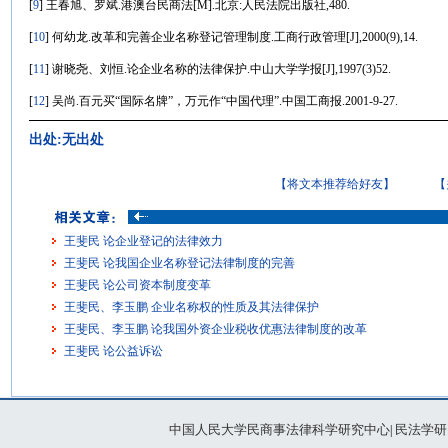
[
9
] 王春旭、罗斌.港澳台民商法[M].北京:人民法院出版社,480.
[
10
] 何幼龙.改革和完善企业名称登记管理制度.工商行政管理[J],2000(9),14.
[
11
] 谢晓尧、刘恒.论企业名称的法律保护.中山大学学报[J],1997(3)52.
[
12
] 吴尚.百元买“国际名牌”，万元作“中国代理”.中国工商报.2001-9-27.
出处:无出处
【将文本推荐给好友】
【
王斐民 论企业登记的法律效力
王斐民 论我国企业名称登记法律制度的完善
王斐民 论公司资本制度变革
王斐民、李玉鹏 企业名称权的性质及其法律保护
王斐民、李玉鹏 论我国外资企业税收优惠法律制度的改革
王斐民 论公益诉讼
中国人民大学民商事法律科学研究中心
民法学研
|