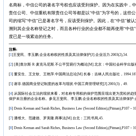
名商标，中信公司的著名字号权也应该受到保护。因为在实践中，
责任公司、中信重机有限责任公司等都是以“中信”为字号的，这些
司的缩写“中信”已是著名字号，应该受到保护。因此，在“中信”被
溯到其企业名称登记之时，而且各种行业的企业都不能再使用“中信
度已是一项紧迫的任务。
注释:
[
1
]王斐民、李玉鹏.企业名称权的性质及其法律保护[J].企业活力.2003(2),54.
[
2
] [美]查尔斯·R·麦克马尼斯.不公平贸易行为概论[M].北京：中国社会科学出版社，1
[
3
] 董安生、王文钦、王艳萍.中国商法总论[M].长春：吉林人民出版社，1994.187
[
5
] 谢非.德国商业登记制度的改革与现状.中国工商管理研究[J].2001(3)，49.
[
4
] 从国际社会立法的现状来看，对名称专用权的保护范围呈现出更为宽松的
保护未注册的企业名称。参见王斐民、李玉鹏.企业名称权的性质及其法律保护.企业活力[J].
[
6
] Denis Keenan and Sarah Riches, Business Law (Second Edition),(Pitman),P107－1
[
7
] 潘维大、范建德、罗美隆.商事法[M].台北：三民书局,45.
[
8
] Denis Keenan and Sarah Riches, Business Law (Second Edition),(Pitman),P107－1