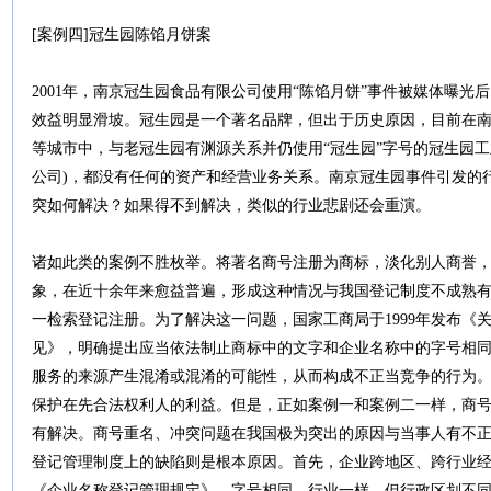
[案例四]冠生园陈馅月饼案
2001年，南京冠生园食品有限公司使用“陈馅月饼”事件被媒体曝光
效益明显滑坡。冠生园是一个著名品牌，但出于历史原因，目前在
等城市中，与老冠生园有渊源关系并仍使用“冠生园”字号的冠生园工
公司)，都没有任何的资产和经营业务关系。南京冠生园事件引发的
突如何解决？如果得不到解决，类似的行业悲剧还会重演。
诸如此类的案例不胜枚举。将著名商号注册为商标，淡化别人商誉
象，在近十余年来愈益普遍，形成这种情况与我国登记制度不成熟
一检索登记注册。为了解决这一问题，国家工商局于1999年发布《
见》，明确提出应当依法制止商标中的文字和企业名称中的字号相
服务的来源产生混淆或混淆的可能性，从而构成不正当竞争的行为
保护在先合法权利人的利益。但是，正如案例一和案例二一样，商
有解决。商号重名、冲突问题在我国极为突出的原因与当事人有不
登记管理制度上的缺陷则是根本原因。首先，企业跨地区、跨行业
《企业名称登记管理规定》，字号相同，行业一样，但行政区划不