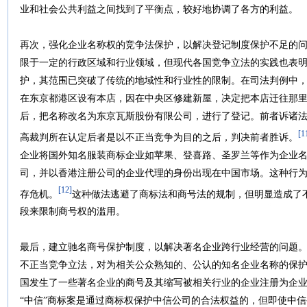
业和社会公共利益之间找到了平衡点，较好地协调了各方的利益。
再次，强化企业名称权的竞争法保护，以解决登记制度保护不足的
限于一定的行政区域和行业领域，但现代各国竞争立法的实践也表
护，其范围已突破了传统的地域性和行业性的限制。在司法判例中
在东京都港区设有本店，因在中央区修建新屋，决定把本店迁往那
后，把名称改名为东京瓦斯股份有限公司，进行了登记。前者诉诸
[1
高裁判所在认定后者是以不正当竞争为目的之后，判决前者胜诉。
企业将国外知名服装商标企业如苹果、登喜路、圣罗兰等作为企业
司，并以香港注册公司的企业代理的身份出现在中国市场。这种行
[12]
存危机。
这种做法逃避了商标法和商号法的规制，但明显造成了
段来限制商号权的滥用。
最后，建立驰名商号保护制度，以解决著名企业跨行业经营的问题
不正当竞争立法，对为相关公众熟知的、公认的知名企业名称的保
国发生了一些著名企业的商号及其缩写被相关行业的企业注册为企
“中信”商标案是通过商标权保护中信公司的合法权益的，但即使中信