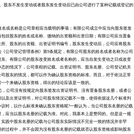
、股东不发生变动或者股东发生变动后已由公司进行了某种记载或登记的
。
名或名称是公司章程应当载明的事项；有限公司成立中应当向股东签发
项包括股东的姓名或名称、缴纳的出资额和出资日期；有限公司应当置备
住所、股东的出资额、出资证明书编号，股东发生变动后，公司应将股东
的《公司登记管理条例》第9条规定，有限公司股东的姓名或者名称为公司
股东、有限公司的股东改变姓名或者名称的，应当自发生变动之日或改变
静态的情况下，公司章程的记载、出资证明书、股东名册、公司登记机关
公司股东的情况，都可以作为确认股东资格的标准。而且，对于依法正常
何一个来确认股东资格，得出的结论应该是一致的。
，公司没有按规定向股东签发出资证明书、没有置备股东名册，或者公
册以及出资证明书，对公司股东情况记载不一致，使得依据这几个标准判
争议时，以什么标准来确认股东资格呢?一般认为，当公司股东名册的记载
时，应当以股东名册的记载为准。对此，我基本上是赞同的。但是这一规
，实践中股东名册的记载与公司股东实际情况不完全一致的情况并非罕
册的过程中，并不会因为没有股东名册的记载就否认股东资格或影响股东