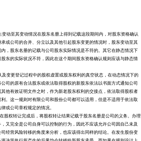
变动至其变动情况在股东名册上得到记载这段期间内，对股东资格确认
继承或公司的合并、分立以及其他引起股东变更的情况时，股东变动至其
间内，股东名册的记载与公司股东实际情况是不符的。其它在静态情况下
司股东的实际状况不符，因此在这个期间股东资格确认规则应该与静态情
及变更登记过程中的股权虚置或股东权利的真空状态，在动态情况下的
将公司的原有合法股东或依法取得股权的新股东依法以书面方式通知公司
或其他有效证明文件之时，作为新老股东权利的交接点，依法取得股权者
权利。这一规则对有限公司和股份公司都可以适用，但是不适用于依法取
法律或公司章程规定的情况。
，在股权转让完成后，将股权转让结果记载于股东名册是公司的义务。办理
务，又完全是公司自身可以控制的行为，因此不应该允许公司因自己未及
公司经营风险转移的角度来分析，也应该得出同样的结论。在发生股份变
各项决策执行所产生的后果均会转移给新股东承受，而如果在规则设计上