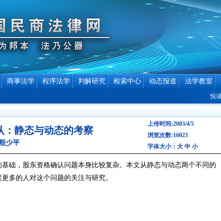
商事法学
程序法学
判解研究
检索中心
动态报道
法学教室
悦读驿站
上传时间:2003/4/5
认：静态与动态的考察
浏览次数:16023
殷少平
字体大小：
大
中
小
的基础，股东资格确认问题本身比较复杂。本文从静态与动态两个不同的
起更多的人对这个问题的关注与研究。