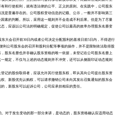
享有和行使权利，就有违法律的公平、正义的原则。在实践中，公司股东
情况是普遍存在的。公司股权变动信息的记载、公示，一般并不影响第三
全因素的判断。所以，采用这一规则并不会造成不利后果。但是为了尽量
状态，应该以公司法的明确规定，促使公司以最高的效率办理股东名册变
股东大会召开前30日内或者公司决定分配股利的基准日前5日内，不得进行
了便利公司股东会的召开和股利分配等事项的操作，并不是限制依法取得股
东，股东名册也并非确认股东资格的唯一依据，未登记在公司股东名册上
这一规定，不仅与上述的动态规则并不冲突，还可以从侧面印证动态规则
上登记的股份取得者，应该允许其行使股东权，即从其向公司提出股东资
益权、新股优先认购权，可以请求撤销公司未向其发出召集通知的股东会
利的，新股东可以起诉公司，公司应承担相应的责任。
。对于发生变动的那一部分来讲，是动态的，股东资格确认应适用动态