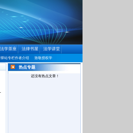
法学茶座
法律书屋
法学讲堂
专栏作者介绍
致敬授权学者
中国民商法律网历届编辑联系方式征集公告
中
热点专题
还没有热点文章！