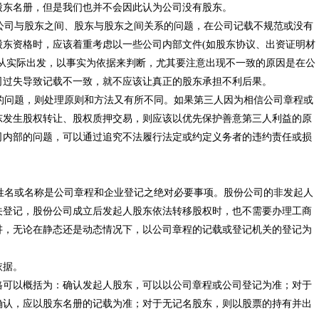
股东名册，但是我们也并不会因此认为公司没有股东。
司与股东之间、股东与股东之间关系的问题，在公司记载不规范或没有
股东资格时，应该着重考虑以一些公司内部文件(如股东协议、出资证明材
该从实际出发，以事实为依据来判断，尤其要注意出现不一致的原因是在公
司过失导致记载不一致，就不应该让真正的股东承担不利后果。
问题，则处理原则和方法又有所不同。如果第三人因为相信公司章程或
东发生股权转让、股权质押交易，则应该以优先保护善意第三人利益的原
司内部的问题，可以通过追究不法履行法定或约定义务者的违约责任或损
。
。
名或名称是公司章程和企业登记之绝对必要事项。股份公司的非发起人
关登记，股份公司成立后发起人股东依法转移股权时，也不需要办理工商
讲，无论在静态还是动态情况下，以公司章程的记载或登记机关的登记为
依据。
格可以概括为：确认发起人股东，可以以公司章程或公司登记为准；对于
确认，应以股东名册的记载为准；对于无记名股东，则以股票的持有并出