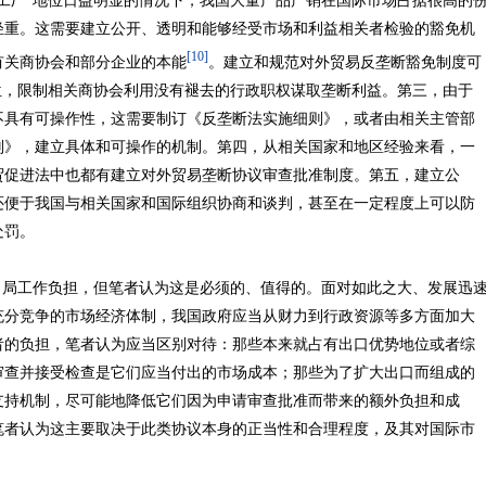
工厂”地位日益明显的情况下，我国大量产品产销在国际市场占据很高的
轻重。这需要建立公开、透明和能够经受市场和利益相关者检验的豁免机
[10]
有关商协会和部分企业的本能
。建立和规范对外贸易反垄断豁免制度可
位，限制相关商协会利用没有褪去的行政职权谋取垄断利益。第三，由于
不具有可操作性，这需要制订《反垄断法实施细则》，或者由相关主管部
则》，建立具体和可操作的机制。第四，从相关国家和地区经验来看，一
贸促进法中也都有建立对外贸易垄断协议审查批准制度。第五，建立公
还便于我国与相关国家和国际组织协商和谈判，甚至在一定程度上可以防
处罚。
工作负担，但笔者认为这是必须的、值得的。面对如此之大、发展迅
充分竞争的市场经济体制，我国政府应当从财力到行政资源等多方面加大
者的负担，笔者认为应当区别对待：那些本来就占有出口优势地位或者综
审查并接受检查是它们应当付出的市场成本；那些为了扩大出口而组成的
支持机制，尽可能地降低它们因为申请审查批准而带来的额外负担和成
笔者认为这主要取决于此类协议本身的正当性和合理程度，及其对国际市