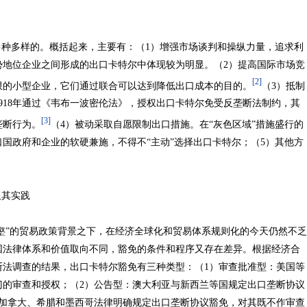
多样的。概括起来，主要有：（1）增强市场谈判和操纵力量，追求利
势地位企业之间形成的出口卡特尔中体现较为明显。（2）提高国际市场竞
[2]
限的小型企业，它们通过联合可以达到降低出口成本的目的。
（3）抵制
918年通过《韦布一波密伦法》，授权出口卡特尔免受反垄断法制约，其
[3]
垄断行为。
（4）被动采取自愿限制出口措施。在“灰色区域”措施盛行的
国政府和企业的软硬兼施，不得不“主动”选择出口卡特尔；（5）其他方
。
其实践
”的贸易政策背景之下，在经济全球化和贸易体系规则化的今天仍然不乏
国法律体系和价值取向不同，豁免的条件和程序又存在差异。根据经济合
垄断法调查的结果，出口卡特尔豁免有三种类型：（1）审查批准型：美国等
门的审查和授权；（2）公告型：澳大利亚与新西兰等国规定出口垄断协议
：加拿大、希腊和墨西哥法律明确规定出口垄断协议豁免，对其既不作审查