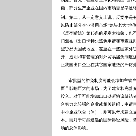
制度。首先，在经济全球化和我国“世界
额，部分生产企业在国内市场更是举足
制。第二，从一定意义上说，反竞争是
以防止部分企业滥用市场“龙头老大”地
《反垄断法》第15条的规定太抽象，也
门颁布《出口卡特尔豁免申请和审查规
些贸易大国或地区，甚至在一些国家外
开、透明和有管理的对外贸易豁免制度
止我国出口企业在其它国家遭致的严厉
审批型的豁免制度可能会增加主管当局
而且影响巨大的市场，为了建立和完善
投入。对于可能增加出口垄断协议缔结
合实力比较强的企业或相关组织，申请
中小企业联合（体），则可以考虑建立
本。而对于可能遭遇的国际诉讼风险，
场的总体影响。