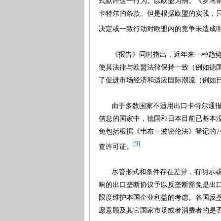
式默许这一行为。以欧盟为例。《罗马
卡特尔的条款。但是根据欧盟的实践，
决定或一致行动对欧盟内的竞争未造成
《报告》同时指出，近年来一种趋势是
使其法律与欧盟法律保持一致（例如德
了促进市场经济和适应国际潮流（例如
由于多数国家不适用出口卡特尔通报或
信息的国家中，德国和日本目前已基本
免包括根据《韦布一波密伦法》登记的7个
[9]
查许可证。
尽管形式和条件存在差异，有明示或暗
响的出口垄断协议予以反垄断豁免是出
限度维护本国企业利益的考虑。各国反
愿意顾及其它国家市场或者消费者的是