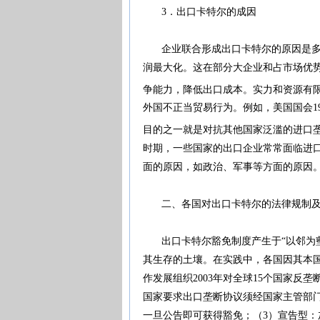
3．出口卡特尔的成因
企业联合形成出口卡特尔的原因是多种
润最大化。这在部分大企业和占市场优
争能力，降低出口成本。实力和资源有
外国不正当贸易行为。例如，美国国会1
目的之一就是对抗其他国家泛滥的进口
时期，一些国家的出口企业常常面临进口
面的原因，如政治、军事等方面的原因
二、各国对出口卡特尔的法律规制及
出口卡特尔豁免制度产生于“以邻为壑
其生存的土壤。在实践中，各国因其本
作发展组织2003年对全球15个国家反
国家要求出口垄断协议须经国家主管部
一旦公告即可获得豁免；（3）宣告型