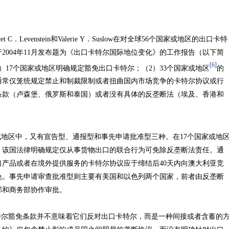
Levenstein和Valerie Y．Suslow在对全球56个国家或地区的出口卡特
2004年11月发布题为《出口卡特尔国际地位变化》的工作报告（以下简
[6]
）17个国家或地区明确规定豁免出口卡特尔；（2）33个国家或地区
的
通常仅笼统规定禁止和制裁限制或者扭曲国内市场竞争的卡特尔协议或行
条款（卢森堡、俄罗斯和泰国）或者没有具体的反垄断法（埃及、香港和
区中，又有宣告型、通报型和事先申请批准型三种。在17个国家或地
，该国法律明确规定仅从事货物出口的联合行为可免除反垄断法责任。通
产品或者在境外提供服务的卡特尔协议应于缔结后40天内向澳大利亚竞
免。事先申请审查批准型则主要有美国和以色列两个国家，前者由反垄断
部和商务部协作审批。
豁免条款并不意味着它们反对出口卡特尔，而是一种间接或者含蓄的