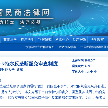
商事法学
程序法学
判解研究
检索中心
动态报道
法学教室
悦读驿站专栏作者介绍
致敬授权学者
中国民商法律网历届编辑联
上传时间:2009/5/7
卡特尔反垄断豁免审查制度
浏览次数:4724
海财经大学 讲师
字体大小：
大
中
小
度
垄断法是很多国家的通行做法，我国也不例外。对此的规定无疑具有进步
性是令人担忧的。本文介绍了出口卡特尔的含义、类型及其成因，结合分
规制，提议应当建立我国出口卡特尔反垄断豁免审查制度。为此，作者提
。