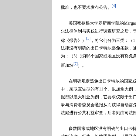
[4]
批准，也不要求发布公告。
美国密歇根大学罗斯商学院的Margaret C．
尔法律体制与实践进行调查研究之后，于
[5]
称《报告》）
，将它们分为三类：（1
法律没有明确的出口卡特尔豁免条款，
为；（3）另有6个国家或地区没有豁免
[7]
新加坡
）。
在明确规定豁免出口卡特尔的国家或地
中，采取宣告型的有11个。以加拿大例
报型以澳大利亚为例，它要求仅限于出口
争与消费者委员会通报从而获得自动豁
法庭进行公共利益审查，后者则由司法
多数国家或地区没有明确的出口卡特尔