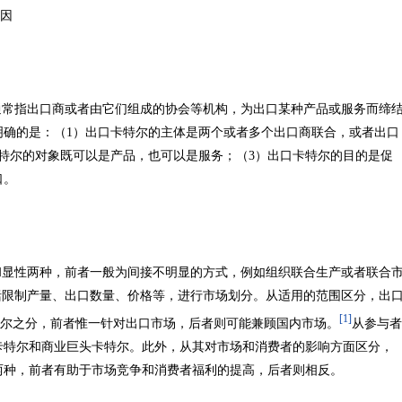
因
指出口商或者由它们组成的协会等机构，为出口某种产品或服务而缔
明确的是：（1）出口卡特尔的主体是两个或者多个出口商联合，或者出口
特尔的对象既可以是产品，也可以是服务；（3）出口卡特尔的目的是促
口。
性两种，前者一般为间接不明显的方式，例如组织联合生产或者联合
括限制产量、出口数量、价格等，进行市场划分。从适用的范围区分，出
[1]
卡特尔之分，前者惟一针对出口市场，后者则可能兼顾国内市场。
从参与者
卡特尔和商业巨头卡特尔。此外，从其对市场和消费者的影响方面区分，
两种，前者有助于市场竞争和消费者福利的提高，后者则相反。