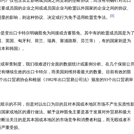
条约》仅包含禁止影响成员国之间贸易的垄断协议，而没有明确针对出口
只要成员国的企业之间或成员国企业与欧盟以外国家的企业之间的协议、
[8]
明显的影响，则这种协议、决定或行为免予适用欧盟竞争法。
变出口卡特尔明确豁免为间接或含蓄豁免。其中有的欧盟成员国是为
国、英国、匈牙利、荷兰、瑞典、塞浦路斯、芬兰等），有的国家则是为
日本和韩国）。
审查制度，我们很难进行全面的数据统计或案例分析。在几个保留公
没有继续生效的出口卡特尔，而美国则维持着最大的数量。目前有效的豁
出口贸易协会和根据《1982年出口贸易公司法》颁发的93个出口贸易审
示的不同，但是对以出口为目的且对本国或本地区市场不产生实质性
口国家或地区的通行做法。赋予这种豁免主要是基于发展对外贸易和最大
垄断法关注的是其本国或本地区的市场竞争和消费者利益，而无暇或者不
否严重受损。