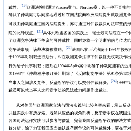
[19]
裁性。
欧洲法院则通过Vaassen案与。Nordsee案，以一种
确认了仲裁庭可以间接地通过所在国法院向欧洲法院提出就欧洲竞
可以由仲裁庭通过国内法院提出，亦可通过对仲裁裁决司法审查的
[21]
院的此种观点。
具体到欧盟各国的实践上，瑞士最高法院在一个
了欧洲竞争法律下争议的可仲裁性，同时亦将一个明晰的信号传达
[22]
竞争法事项，该裁决将被撤销。
法国巴黎上诉法院于1991年授
于1993年对制裁进行划分，即在欧洲竞争法律下仲裁庭无权裁决作
行为给予民事制裁；随后在1994年Aplix案中明确了仲裁庭拥有的
国1998年《仲裁程序修订法》删除了《反限制竞争法》第91条第1
[24]
当事人之间涉及竞争、反垄断的争议可以交付仲裁解决。
199
裁员可以就当事人之间竞争法的民法效力问题作出裁决。
从对美国与欧洲国家立法与司法实践的比较考察来看，承认反垄
并且实践中有所探索。既然从应然的视角剖析，反垄断争议在我国
各国司法运作实践可以参考与借鉴，完善我国反垄断争议的解决方
较分析，除了力证我国应当确认反垄断争议的可仲裁性外，更在于