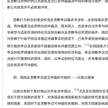
反垄断法所维护的公共政策是否已在仲裁裁决中得到体现与保护。
家公共政策并不必然相冲突。
垄断行为样态的复杂性使反垄断争议极具专业性，这意味着反垄
成。而仲裁委员会所聘任的仲裁员，既有商人，也有来自法学界与
专家型与适应性强的特征完全契合解决反垄断争议所需的条件。因
分依赖于行政手段且未规定仲裁事宜的情况下，已有学者依据仲裁
[13]
律方面的争议及其赔偿不能被排除在仲裁范围之外。
在我国致力
争议的程序便捷性符合国际贸易投资商的经济利益，将反垄断争议
决执行可预测性的需求。因此，以争议的特征为基点，并考量推动
议应然具有可仲裁性。
四、我国反垄断争议提交仲裁的可能性——比较法视角
[14]
比较法有助于更好地认识并改进本国法，
尤其是在我国对反
滞后于西方国家的背景下，对美国及欧洲国家相关问题的研究更显
律的国家，美国对于反垄断争议可仲裁性的规制，对西方国家影响