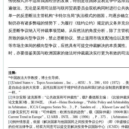
传统模式并不适应我国经济的发展，特别是在国际贸易竞争中远滞
遍做法。无论是采用司法部与联邦贸易委员会双机构同时进行公共
单一的反垄断法主管机构“卡特尔当局”执法模式的德国，均逐步确
制仍存有诸多弊端的情势下，为履行《纽约公约》规定的义务并充
反垄断争议纳入可仲裁事项范畴。从应然法的角度分析，除了主管
所致的纵向型争议外，禁止垄断协议、禁止滥用市场支配地位以及
等市场主体间的横向型争议，应然具有可提交仲裁解决的本质属性
时，亦要借鉴美国与欧洲国家的做法对仲裁裁决实行更为有效的司
注释:
*中国政法大学教授，博士生导师。
[
1
]United States v．Topco Associations，Inc．，405U．S．596
是自由企业的大宪章，反托拉斯法对于维护经济自由和我们的企业制度的重要
一样。”
[
2
]卡尔安斯·波克斯蒂：“公共政策和可仲裁性”，载P·桑德斯主编：《比较仲
论文集第3卷，第194页。（Karl—Heinz Bockstiege，“Public Policy and Arbitrability”，in C
in Arbitration，ICCA Congress Series No．3，P．Sanders ed．，Kluwer Law and
[
3
]参见安托万·科瑞：“可仲裁性：欧洲当前的趋势”，载《国际仲裁》1996年第12期，第375页。（
Current Trend in Europe”，12 ARB．INTL．386（1996），P．375．（Arbitration 
[
4
]例外情形是，依据《解决国家与他国国民之间投资争议公约》（即《华盛顿
的任何法律争议，经双方同意可以提交至解决投资争议国际中心（ICSID）仲裁