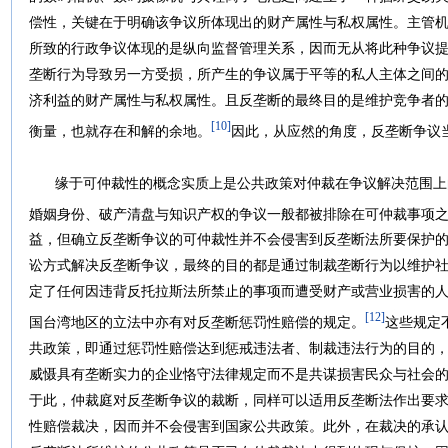
偿性，关键在于明确该争议所体现出的财产属性与私权属性。主管
所致的行政争议体现的是纵向监督管理关系，因而无从将此种争议
垄断行为导致另一方受损，所产生的争议属于平等的私人主体之间
济利益的财产属性与私权属性。且反垄断的最终目的是维护竞争者
[10]
衡量，也就存在和解的余地。
因此，从应然的角度，反垄断争议
缘于可仲裁性的概念实质上是公共政策对仲裁在争议解决范围上
婚姻身份、破产清盘与知识产权的争议一般都被排除在可仲裁事项
益，但确立反垄断争议的可仲裁性并不会侵害到反垄断法所要保护
讼方式解决反垄断争议，最终的目的都是通过制裁垄断行为以维护
定了任何因违背反托拉斯法所禁止的事项而遭受财产或营业损害的
[12]
国台湾地区的立法中亦有对反垄断惩罚性赔偿的规定。
这些规定
共政策，即通过惩罚性赔偿达到惩戒违法者、制裁违法行为的目的
威慑具有垄断实力的企业恪守法律规定而不是共谋损害民众与社会
于此，仲裁庭对反垄断争议的裁断，同样可以适用反垄断法作出要
性赔偿裁决，因而并不会侵害到国家公共政策。此外，在裁决的承