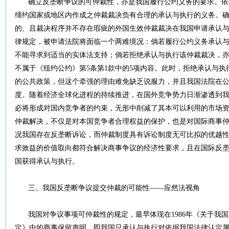
确立反垄断争议的可仲裁性，亦是我国履行公约义务的要求。依
缔约国家或地区内作成之仲裁裁决负有合理的承认与执行的义务。
的、且裁决程序并不存在瑕疵的外国生效仲裁裁决在我国申请承认
律规定，被申请法院将面临一个两难境况：倘若履行公约义务承认
不能寻求到适当的实体法支持；倘若拒绝承认与执行该仲裁裁决，
不属于《纽约公约》第5条第1款中的5项内容。此时，拒绝承认与
的公共政策，但这个牵强的理由难免缺乏说服力，并且我国法院在
度。随着经济全球化进程的持续推进，在国外竞争势力日渐渗透到
必将形成对国内竞争者的约束，无形中削减了其本可以利用的市场
仲裁解决，不仅是对本国竞争者合理权益的保护，也是对国际商事
况我国存在反垄断诉讼，而仲裁制度具有诉讼制度无可比拟的优越
求效益的价值取向都符合解决商事争议的经济性要求，且在国际反
国获得承认与执行。
三、我国反垄断争议提交仲裁的可能性——应然法视角
我国对争议事项可仲裁性的规定，最早体现在1986年《关于我国
定》中的商事保留声明，即我国只承认与执行对依据我国法律认定