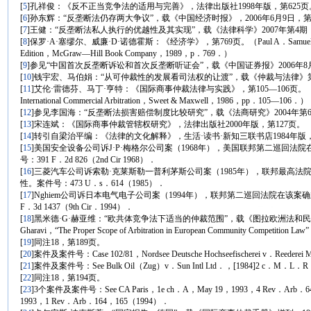
[
5
]孔祥俊：《反不正当竞争法的适用与完善》，法律出版社1998年版，第625页
[
6
]孙东辉：“反垄断法仍存两大争议”，载《中国经济时报》，2006年6月9日，第
[
7
]王健：“反垄断法私人执行的优越性及其实现”，载《法律科学》2007年第4期，
[
8
]保罗·A·塞缪尔、威廉·D·诺德霍斯：《经济学》，第769页。（Paul A．Samuelson ＆ W
Edition，McGraw—Hill Book Company，1989，p．769．）
[
9
]参见“中国首次反垄断诉讼和首次反垄断听证会”，载《中国证券报》2006年8月
[
10
]钱宇宏、马伯娟：“从可仲裁性的发展看司法权的让渡”，载《仲裁与法律》第9
[
11
]艾伦·雷德芬、马丁·亨特：《国际商事仲裁法律与实践》，第105—106页。（Alan Redfern
International Commercial Arbitration，Sweet & Maxwell，1986，pp．105—106．）
[
12
]参见李国海：“反垄断法损害赔偿制度比较研究”，载《法商研究》2004年第6
[
13
]宋连斌：《国际商事仲裁管辖权研究》，法律出版社2000年版，第127页。
[
14
]转引自梁治平编：《法律的文化解释》，生活·读书·新知三联书店1984年版，
[
15
]美国安全设备公司诉J·P·梅格尔公司案（1968年），美国联邦第二巡回
号：391 F．2d 826（2nd Cir 1968）．
[
16
]三菱汽车公司诉索勒·克莱斯勒一普利茅斯公司案（1985年），联邦最高
性。案件号：473 U．s．614（1985）．
[
17
]Nghiem公司诉日本电气电子公司案（1994年），联邦第二巡回法院在该
F．3d 1437（9th Cir．1994）．
[
18
]黑米德·G·赫亚维：“欧共体竞争法下适当的仲裁范围”，载《图拉欧洲法和民法论坛
Gharavi，“The Proper Scope of Arbitration in European Community Competi
[
19
]同注18，第189页。
[
20
]案件及案件号：Case 102/81，Nordsee Deutsche Hochseefischerei v．Reeder
[
21
]案件及案件号：See Bulk Oil（Zug）v．Sun Intl Ltd．，[1984]2 c．M
[
22
]同注18，第194页。
[
23
]3个案件及案件号：See CA Paris，1e ch．A，May 19，1993，4 Rev．Arb．64
1993，1 Rev．Arb．164，165（1994）．