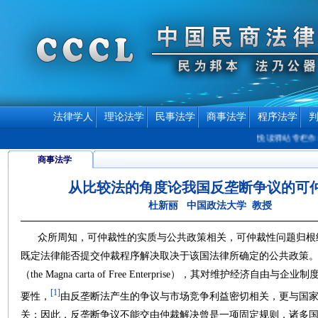
法律学人
理论法学
民事法学
商事法学
程序法学
悦读驿站专栏作者介绍
商事法学
从比较法的角度论我国反垄断争议的可
杜新丽 中国政法大学 教授
众所周知，可仲裁性的实质与公共政策相关，可仲裁性问题归根
既定法律能否提交仲裁程序解决取决于该国法律所确定的公共政策
（the Magna carta of Free Enterprise），其对维护经
[1]
要性，
由反垄断法产生的争议与市场竞争利益密切相关，更与国
关；因此，反垄断争议不能交由仲裁解决曾是一项固定规则，诸多