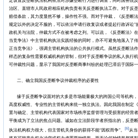
定设置反垄断执法机构依法对涉嫌垄断行为进行调查，同时国务院
治区、直辖市人民政府相应机构负责有关反垄断执法工作。对于反
赔偿条款，其力度显然不够，操作性不强。而对于仲裁，《反垄断法
规定以外的决定不服的，可以依法申请行政复议或者提起行政诉讼”
政机关与法院，仲裁方式不在被考虑之列。可以说，《反垄断法》
当竞争法》中主管机构执法实践经验的同时，亦不可避免地落入了
正当竞争法》，强调主管机构执法的公共执行模式。虽然反垄断法
样态的复杂性需要权威机构的管制，但对于反垄断争议的私人执行
可仲裁性问题，显示了我国对反垄断商事纠纷的处理已滞后于国际
二、确立我国反垄断争议仲裁程序的必要性
缘于反垄断争议面对的大多是市场能量极大的跨国公司等机构，
高度权威性、专业性的主管机构来统一独立执法。因此我国在制定
置与确定、主管机构代表国家对市场秩序监督管理与受损害的经营
平衡成为了立法的焦点问题。诚如在立法阶段学者所指出的，反垄
[6]
执法机构权力很大，但主管机关身份的获得不能“因权而争”。
从当