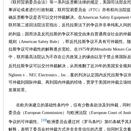
《联邦贸易委员会法》等一系列反垄断法律的规定，美国司法部反
事诉讼或者进行行政制裁，联邦贸易委员会（FTC）亦有权向法院
确反垄断争议是否可以交付仲裁解决。在American Safety Equipment
联邦第二巡回法院法官指出，反托拉斯法下的争议并非单纯私人间
的利益；因而涉及反托拉斯的争议不能交由来自普通商业社会的仲
规则（American Safety Rule），即反托拉斯争议不具有可
拉斯争议可仲裁性的解释逐步宽松。在1975年的Mitsubishi Motors Corp．v
中，联邦最高法院认为不存在公共政策上的缘由以至于禁止将国际
反托拉斯争议可以交付仲裁解决，从而推翻了近20年的美国安全规
Nghiem v．NEC Electronics，Inc．案的判决认定国内反托拉
可仲裁到国际仲裁、再到国内仲裁的经络，贯穿于美国对仲裁立场
发展前景。
在欧共体建立的基础性条约中，仅有少数条款涉及到仲裁，同时
委员会（European Commission）与欧洲法院（European Court 
[18]
争议的可仲裁性。
欧洲委员会通过对《罗马条约》第85条赋予其
解释，表明了委员会对仲裁方式并非非常信任的态度，但同时又含