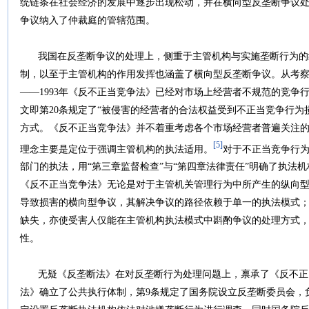
统链条在社会经济的发展中逐步出现松动，并在横向型反垄断争议
争议纳入了仲裁庭的管辖范围。
我国在反垄断争议的处理上，侧重于主管机构与实施垄断行为的
制，以至于主管机构的作用发挥也涵盖了横向型反垄断争议。从考
——1993年《反不正当竞争法》已经对市场上经营者不规范的竞争
文即第20条规定了“被侵害的经营者的合法权益受到不正当竞争行为
方式。《反不正当竞争法》并不着重考虑各个市场经营者普遍关注
[5]
理念主要是定位于强调主管机构的执法适用。
对于不正当竞争行
部门的执法，用“第三章监督检查”与“第四章法律责任”明确了执法
《反不正当竞争法》无论是对于主管机关管理行为中所产生的纵向
导致损害的横向型争议，其解决争议的路径依赖于单一的执法模式
缺失，亦使受害人仅能在主管机构执法模式中斟酌争议的处理方式
性。
无疑《反垄断法》在对反垄断行为处理问题上，禀承了《反不正
法》确立了公共执行体制，第9条规定了国务院设立反垄断委员会，