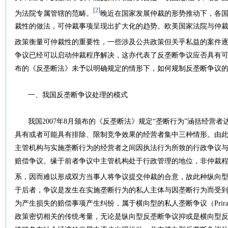
[2]
为法院专属管辖的范畴。
晚近在国家发展仲裁的形势推动下，各
裁性的做法，可仲裁事项呈现出扩大化的趋势。欧美国家法院与仲
政策衡量可仲裁性的重要性，一些涉及公共政策但关乎私益的案件
争议已经可以启动仲裁程序解决，这亦代表了反垄断争议应否具有
布的《反垄断法》未予以明确规定的情形下，如何规制反垄断争议
一、我国反垄断争议处理的模式
我国2007年8月颁布的《反垄断法》规定“垄断行为”涵括经营者
具有或者可能具有排除、限制竞争效果的经营者集中三种情形。由
主管机构与实施垄断行为的经营者之间因执法行为所致的行政争议
赔偿争议。缘于前者争议中主管机构处于行政管理的地位，非仲裁
系，因而难以形成双方当事人将争议提交仲裁的合意，故此种纵向
于后者，争议是发生在实施垄断行为的私人主体与因垄断行为而受
为产生损失的赔偿事项产生纠纷，属于横向型的私人垄断争议（Prirate An
政策密切相关的传统考量，无论是纵向型反垄断争议抑或是横向型