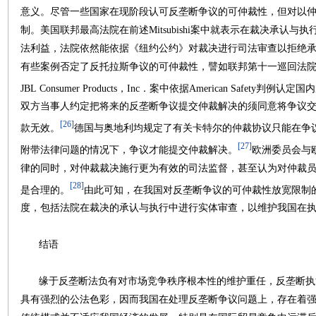
意义。尽管一些国家在现阶段认可反垄断争议的可仲裁性，但对以
制。美国联邦最高法院在前述Mitsubishi案中就表示在裁决承认
法利益，法院依然能依据《纽约公约》对裁决进行司法审查以拒绝
有些案例否定了反托拉斯争议的可仲裁性，譬如联邦第十一巡回法院于1995年在K
JBL Consumer Products，Inc．案中依据American Safet
双方当事人约定把将来的反垄断争议提交仲裁解决的须同意将争议
[26]
款无效。
德国与奥地利均规定了有关卡特尔的仲裁协议只能在争
[27]
附带法律问题的情况下，争议才能提交仲裁解决。
欧洲委员会与
律的同时，对仲裁裁决施行更为有效的司法监督，甚至认为对仲裁
[28]
是合理的。
由此可知，在我国对反垄断争议的可仲裁性放宽限制
度，包括法院在裁决的承认与执行中进行实体审查，以维护我国在
结语
缘于反垄断法负有对市场竞争秩序根本性的维护重任，反垄断执
具有强烈的公法色彩，因而我国在处理反垄断争议问题上，存在着