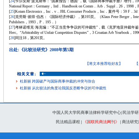
[
24
]卡尔安斯·波克斯蒂：“国家报告：德国”，载《国际商事仲裁手册》增刊，1998年，第9—
National Report：Germany，Intl．Handbook on Comm．Arb．Suppl．26，19
[
25
]Kotam Electronics，Inc．v．JBL Consumer Products，Inc．案件号：59 F．3d
[
26
]克劳斯·彼得·伯杰：《国际经济仲裁》，第195页。（Klaus Peter Berger，International E
Pubilshers，1993，P．195．）
[
27
]考林诺维克·海克编：“不正当竞争争议的可仲裁性”，载《克罗地亚仲裁年鉴》，1996年
Herc。“Arbitrability of Unfair Competition Disputes”，3 Croatian Arb Year
[
28
]同注18，第201页。
出处:《比较法研究》2008年第5期
【将文本推荐给好友】
【
杜新丽 跨国破产与国际商事仲裁的冲突与弥合
杜新丽 从比较法的角度论我国反垄断争议的可仲裁性
中国人民大学民商事法律科学研究中心
民法学研
|
民法精品课程
|
《国联民商法网刊》
|
商法研究