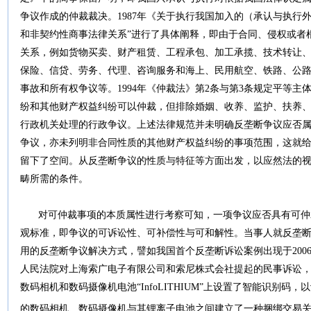
争议作成的仲裁裁决。1987年《关于执行我国加入的（承认与执行
和非契约性商事法律关系”进行了具体阐释，即由于合同、侵权或者
关系，例如货物买卖、财产租赁、工程承包、加工承揽、技术转让
保险、信贷、劳务、代理、咨询服务和海上、民用航空、铁路、公
事故和所有权争议等。1994年《仲裁法》第2条与第3条规定平等
纷和其他财产权益纠纷可以仲裁，但排除婚姻、收养、监护、扶养
行政机关处理的行政争议。上述法律规范并未明确反垄断争议应否
争议，亦未列明非合同性质的其他财产权益纠纷的事项范围，这就
留下了空间。从反垄断争议的性质与特征等方面出发，以应然法的
畴所需的条件。
对可仲裁事项的本质属性进行考察可知，一项争议应否具有可仲
观标准，即争议的可诉讼性、可补偿性与可和解性。当事人就反垄
用的反垄断争议解决方式，譬如我国首个反垄断诉讼案例出现于200
人民法院对上海索广电子有限公司和索尼株式会社提起的民事诉讼
数码相机和数码摄像机电池“InfoLITHIUM”上设置了智能识别
的数码相机、数码摄像机与其锂离子电池之间建立了一种捆绑交易