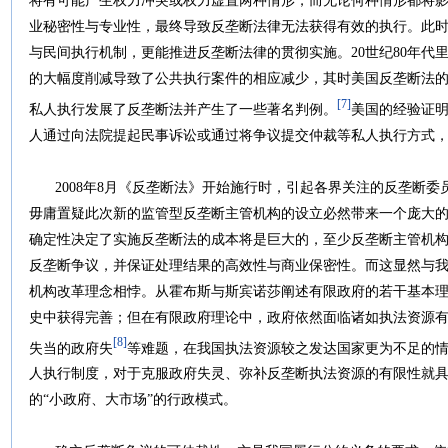
将有可能产生权力冲突或权力虚置两种情形，而无论何种情形都将
业秘密性与专业性，最终导致反垄断法律无法获得有效的执行。此
与民间执行机制，更能推进反垄断法律的贯彻实施。20世纪80年代
的大幅度削减导致了公共执行案件的相应减少，其时美国反垄断法
[7]
私人执行发展了反垄断法并产生了一些著名判例。
美国的经验证
人通过向法院提起民事诉讼或通过将争议提交仲裁等私人执行方式
2008年8月《反垄断法》开始施行时，引起各界关注的反垄断委
毋庸置疑此次新的监管型反垄断主管机构的设立必然带来一个庞大
确定性决定了实施反垄断法的成本将是巨大的，至少反垄断主管机
反垄断争议，并保证处理结果的高效性与商业保密性。而这显然与
机构改革理念相悖。从霍布斯与斯宾诺莎阐述有限政府的若干基本
史中获得完善；但在有限政府理论中，政府依然面临诸如执法资源
[8]
失当的政府失
等难题，在我国执法资源较之发达国家更为不足的
人执行制度，对于克服政府失灵、弥补反垄断执法资源的有限性就
的“小政府、大市场”的行政模式。