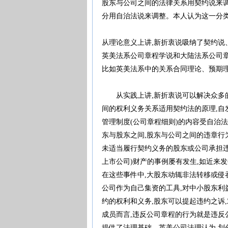
股东与公司之间的法律关系用契约说来调
分用自治法说来调整。本人认为这一分
从理论意义上讲,新折衷说吸纳了契约说
英美法系公司章程学说和大陆法系公司章
比如英美法系中的关系合同理论、预期
从实践上讲,新折衷说可以解决众多的
间的权利义务关系适用契约法的原理,自
管理制度(公司章程细则)的内容受自治
东与股东之间,股东与公司之间的违章行
未适当履行契约义务的股东或公司承担违
上市公司)财产的事例屡有发生,如近来发生
在这些事件中,大股东动辄非法转移或侵
公司作为自己集资的工具,对中小股东利
约的权利和义务,股东可以提起违约之诉
成员而言,违反公司章程的行为就是违反
提供了法理基础。英美公司法理认为,划