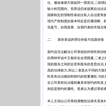
位、修改难易方面如同一国宪法;二则强
较小的范围内。宪章说仍未脱离自治法说
国家制定的强制性条款比私人自治更有效
现代产权制度的基本特征是归属清晰、权
负盈亏、自我发展、自我约束的市场主
二、 新折衷说的理论价值与实践价
契约说无法解决公司章程的外部性和涉他
但两种学说中又都存在合理因素,二者之
现的股东之间的合意和股东的意思自治,
高的法律效力,所以二者是从不同的方面
时具有自治规则和契约的双重属性,与折
定公司章程自治规则兼具有契约的性质,
则还是契约的属性。笔者认为通过章程
本人主张以公司章程调整的法律关系来对