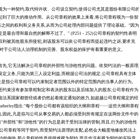
视为一种契约,取代特许状、公司设立契约,使得公司尤其是股份有限公司
起到了巨大的推动作用。从公司章程的效果上来看,将公司章程视为一份契
之间的权利和义务关系,从而为公司处理内部问题提供了理论基础。“因为
最合理和最自然的解释不过了。” (P251 - 252)公司章程的契约性表明
权利被其他股东所侵犯,则该股东可以依公司章程而提起违约之诉,要求充
确,对于公司法人治理机制的完善、股东权益的保护有着重要的意义。
首先,它无法解决公司章程的外部性与涉他性的问题。依契约法的一般原理
设定义务,只能为第三人设定利益;而根据公司法的规定,公司章程具有主体
性是指公司章程可以约束制定者范围以外的特定范围内的当事人的行为。
还约束没有参加章程制定和表决的股东以及后续加入的股东;公司章程作为
陆法系国家都曾经或者仍然起着推定通知的效力,如超越公司章程规定的经
Hatherley指出:“每个股份公司都有该组织的大纲和章程⋯⋯这些大纲和章程
,因此,凡是拟与公司从事交易的人都必须受到所有规定在这两份文件中的
)具有“外部性”和“涉他性”的行为总是易于受到法律的管制,而且,行为的涉他性
将公司章程等同于契约,而受契约法原理的支配,必然会大幅度地修改民法上
约的例外,那么章程的性质就很难视为契约,而且也没有视为契约的实际意