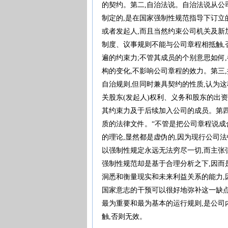
的契约。第二,自治法说。自治法说从公
制定的,是在国家强制性规范指导下订立
或者发起人,而且当然约束公司机关及新
制度、议事规则不能与公司章程相抵触,
遍的约束力;不管其成员的个别意思如何
构的变化,不影响公司章程的效力。第三
自治规则,但同时兼具契约的性质,认为
关股东(发起人)权利、义务和股东的出
其约束力及于后续加入公司的成员。第四
质的法律文件。“不管是把公司章程说成
的理论,显然都是虚伪的,因为现行公司法中
以强制性规定永远无法穷尽一切,而主张
强制性规范却是基于合理分析之下,因而
洞悉和衡量现实和未来利益关系的能力,
国家意志的干预可以很好地弥补这一缺点。
最为重要和最为基本的运行规则,是公司
触,否则无效。