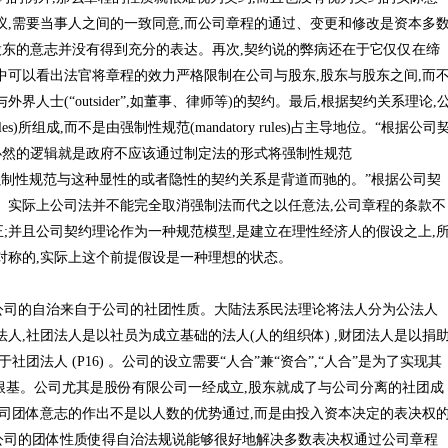
间的协议,需要当事人之间的一致同意,而公司章程的通过、变更和修改是资本多
,股东的意志并没有得到充分的表达。再次,契约说的弊病还在于它仅仅在缔
中可以看出法官将章程的效力严格限制在公司与股东,股东与股东之间,而
人士(“outsider”,如董事、律师等)的契约。最后,根据契约关系理论,
les)所组成,而不是由强制性规范(mandatory rules)占主导地位。“根据公司
,必然的逻辑就是政府不应该通过制定法的形式将强制性规范
,因为,这种强制性规范与这种显性的或者隐性的契约关系是背道而驰的。”根据公司契
。实际上公司法并不能完全取消强制法而代之以任意法,公司章程的条款不
;并且公司契约理论作为一种规范模型,是建立在理性经济人的假设之上,
对称的,实际上这个前提假设是一种理想的状态。
公司的自治来自于公司的社团性质。大陆法系民法理论将法人分为公法人
人,社团法人是以社员为成立基础的法人(人的组织体) ,财团法人是以捐
于社团法人 (P16) 。公司的设立需要“人合”兼“资合”,“人合”是为了实现其
的根基。公司尤其是股份有限公司一经成立,股东就成了与公司分离的社团成
公司团体意志的作出不是以人数的优势通过,而是由投入资本决定的表决权
此公司的团体性质使得自治法规说能够很好地解决多数表决权通过公司章程