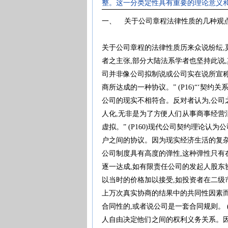
整。这一分类定性具有重要的理论意义
一、 关于公司章程法律性质的几种
关于公司章程的法律性质历来众说纷纭,
者之主张,部分大陆法系学者也坚持此说
司并非像公司拟制说或公司实在说所宣称
商所达成的一种协议。” (P16)“‘契
公司的现实不相符合。反对者认为,公司
人化,无非是为了方便人们从事商事经营
虚拟。” (P160)现代公司契约理论
户之间的协议。因为现实经济生活的复杂
公司制度具有高度的弹性,这种弹性只有
逐一达成,如有限责任公司的发起人股东
以当时的价格加以接受,如投资者在二级
上万次真实协商的结果中的共同性因素而
合同性的,或者说公司是一套合同规则。 
人自由决定他们之间的权利义务关系。因