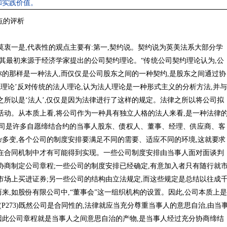
和实践价值。
观点的评析
莫衷一是,代表性的观点主要有:第一,契约说。契约说为英美法系大部分学
,其最初来源于经济学家提出的公司契约理论。“传统公司契约理论认为,公
的那样是一种法人,而仅仅是公司股东之间的一种契约,是股东之间通过协
约关系理论’反对传统的法人理论,认为法人理论是一种形式主义的分析方法,并与
之所以是‘法人’,仅仅是因为法律进行了这样的规定。法律之所以将公司拟
活动。从本质上看,将公司作为一种具有独立人格的法人来看,是一种法律
认为公司是许多自愿缔结合约的当事人股东、债权人、董事、经理、供应商、客
多变,各个公司的制度安排要满足不同的需要、适应不同的环境,这就要求
在合同机制中才有可能得到实现。一些公司制度安排由当事人面对面谈判
协商制定公司章程;一些公司的制度安排已经确定,有意加入者只有随行就
市场上买进证券;另一些公司的结构由立法规定,而这些规定是总结以往成
来,如股份有限公司中,“董事会”这一组织机构的设置。因此,公司本质上是
(P273)既然公司是合同性的,法律就应当充分尊重当事人的意思自治,由当
此公司章程就是当事人之间意思自治的产物,是当事人经过充分协商缔结