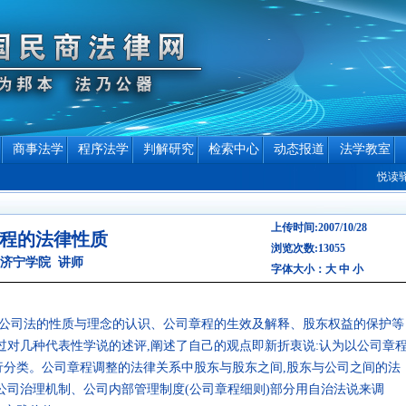
商事法学
程序法学
判解研究
检索中心
动态报道
法学教室
悦读驿站专
上传时间:2007/10/28
程的法律性质
浏览次数:13055
济宁学院 讲师
字体大小：
大
中
小
公司法的性质与理念的认识、公司章程的生效及解释、股东权益的保护等
过对几种代表性学说的述评,阐述了自己的观点即新折衷说:认为以公司章
分类。公司章程调整的法律关系中股东与股东之间,股东与公司之间的法
公司治理机制、公司内部管理制度(公司章程细则)部分用自治法说来调