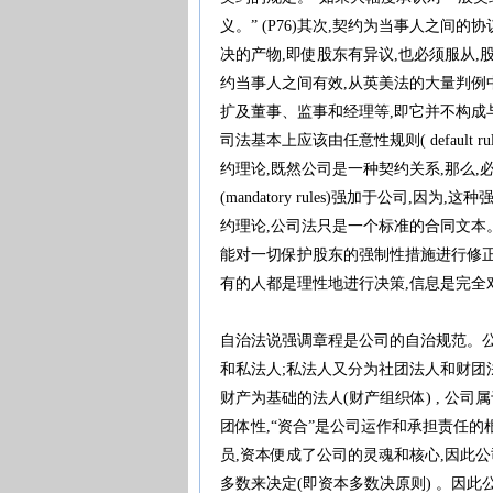
义。” (P76)其次,契约为当事人之
决的产物,即使股东有异议,也必须服从
约当事人之间有效,从英美法的大量判例
扩及董事、监事和经理等,即它并不构成与外界
司法基本上应该由任意性规则( default ru
约理论,既然公司是一种契约关系,那么
(mandatory rules)强加于公司
约理论,公司法只是一个标准的合同文本
能对一切保护股东的强制性措施进行修正
有的人都是理性地进行决策,信息是完全
自治法说强调章程是公司的自治规范。
和私法人;私法人又分为社团法人和财团法
财产为基础的法人(财产组织体) , 公司属
团体性,“资合”是公司运作和承担责任
员,资本便成了公司的灵魂和核心,因此
多数来决定(即资本多数决原则) 。因