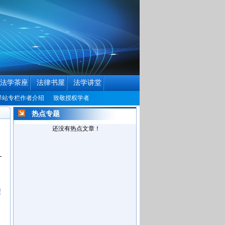
法学茶座
法律书屋
法学讲堂
栏作者介绍
致敬授权学者
中国民商法律网历届编辑联系方式征集公告
中国民
热点专题
还没有热点文章！
程