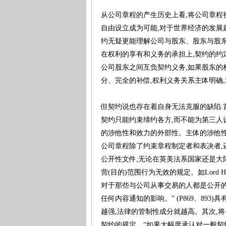
从公司章程的产生历史上看,将公司章程
自由设立成为可能,对于世界经济的发展
约无疑更能理解公司与股东、股东与股东
在权利的享有和义务的承担上,契约的约定是
公司股东之间互负契约义务,如果股东的
分、完全的补偿,权利义务关系主体明
但契约说也存在着自身无法克服的缺陷:
契约只能约束缔约各方,而不能为第三人
的涉他性和效力的外部性。主体的涉他
公司章程除了约束章程制定者和表决者,
公开性文件,无论在英美法系国家还是大
营(目的)范围行为无效的规定。如Lord 
对于那些与公司从事交易的人都是公开的
任何内容通知的影响。” (P869、893
越强,法律的管制性成分就越高。其次,
契约的规定。“如果大幅度承认对一般契