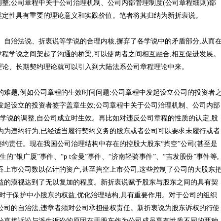
整;公司章程中关于公司治理机制、公司内部管理制度(公司章程细则)部
类定性具有重要的理论意义和实践价值。笔者将其归纳为新折衷说。
、自治法说、折衷说等学说的合理内核,摒弃了各学说中的矛盾部分,从而
程学说之间架起了沟通的桥梁,可以使两者之间相互融合,相互促进发展。
理论、长期契约理论就可以引入到大陆法系公司章程理论中来。
难题,例如公司章程的生效时间问题:公司章程中发起设立公司的投资者
发起设立的投资者签字盖章生效;公司章程中关于公司治理机制、公司内部
法学说的调整,自公司成立时生效。再比如对违反公司章程的性质的认定,股
为为违约行为,已经适当履行契约义务的股东或者公司可以要求未履行或者
约责任。现在我国公司治理结构中存在的控股大股东“掏空”公司(甚至是
的“银广厦”事件、“p t金曼”事件、“济南轻骑事件”、“吉发股份”事件等,
吞上市公司数以亿计的资产,甚至掏空上市公司,这些控制了公司的大股东
益的漠视达到了无以复加的程度。新折衷说赋予股东与股东之间的具有契
,对于保护中小股东的权益,优化治理结构,具有重要作用。对于公司的组织
公司的自治法,违章者须对公司承担侵权责任。新折衷说为股东诉权的行使
分直接诉讼与派生诉讼的原因在于股东作为公司成员享有性质不同的两种