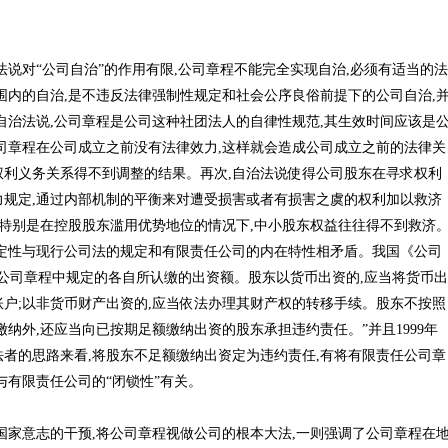
法说对“公司自治”的作用有限,公司章程不能完全实现自治,必须有适当的法
围内的自治,是不违反法律强制性规定和社会公序良俗前提下的公司自治,
自治法说,公司章程是公司这种社团法人的自律性规范,其生效时间应该是
司章程在公司成立之前没有法律效力,这样就会造成公司成立之前的法律关
利义务关系得不到调整的结果。再次,自治法说使得公司股东在寻求权利
规定,通过内部机制的平衡来对遭受损害或者有损害之虞的权利加以救济
,特别是在控股股东滥用优势地位的情况下,中小股东权益往往得不到救济
定性与现行公司法的规定和有限责任公司的内在特性相矛盾。我国《公司
纳公司章程中规定的各自所认缴的出资额。股东以货币出资的,应当将货币出
户;以非货币财产出资的,应当依法办理其财产权的转移手续。股东不按照
纳外,还应当向已按期足额缴纳出资的股东承担违约责任。”并且1999年
法者的思路来看,将股东不足额缴纳出资定为违约责任,有将有限责任公司章
与有限责任公司的“闭锁性”有关。
国家意志的干预,将公司章程视做公司的根本大法,一则强调了公司章程在