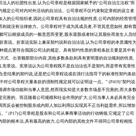
司法人的社团性出发,认为公司章程是根据国家赋予的“公司自治立法权”而
的规定公司对内对外活动的自治法。公司章程不仅约束制定章程的设立者
加入的公司组织者,因此公司章程具有自治法规的性质,公司内部的经营管
否则就没有法律效力。公司章程对于成为其成员者,不管其意思如何,都有
,都可以根据成员的一般意思而变更;股东退股或者转让其股份而发生人员
,折衷说。折衷说实际上兼采契约说和自治法说,认为公司章程的本质属性
这种观点更符合我国公司法的规定。具有契约性质的章程条款主要是其中有
资方式、出资额那部分内容;其他多数条款则具有更明显的自治规则的性质,
,宪章说。宪章说认为公司章程既不是自治法也不是契约,而是带有宪章性
合意结果的契约说,还是把公司章程说成在强行法指导下的标准性契约条款
对公司章程大量条款的强制性规定就可以证明这一点。” (P419)“契约说
强调市场功能和当事人意思,然而现实却是大多数市场是不完善的,而大多
是完善的。而且随着公司规模和社会作用的扩大,公司当事人未必具有完全
因而反会被控制股东或内部人加以利用以实现其不正当利益需求,所以增加
” (P17)公司章程是股东和公司从事商事活动的行动纲领,它规定了公司
内部的根本法,具有最高的效力,公司内部的其他文件不得同公司章程相抵