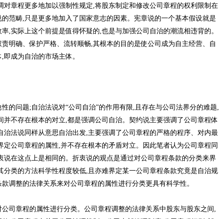
调对章程更多地加以强制性规定,将股东制定和修改公司章程的权利限制在
的范畴,只是更多地加入了国家意志的因素。宪章说的一个基本假设就是
率,实际上这个前提是值得怀疑的,也是与加强公司自治的潮流相违背的。
责明确、保护严格、流转顺畅,其根本的目的是使公司成为自主经营、自
体,即成为自治的市场主体。
值
性的问题;自治法说对“公司自治”的作用有限,且存在与公司法界分的难题,
间并不存在根本的对立,都是强调公司自治。契约说主要强调了公司章程体
自治法说同样从意思自治出发,主要强调了公司章程的严格的程序、对内最
界定公司章程的属性,并不存在根本的矛盾对立。因此笔者认为公司章程同
衷说在这点上是相同的。折衷说的观点是通过对公司章程条款的分类来界
其分类的方法科学性程度较低,且亦难界定某一公司章程条款究竟是自治规
条款调整的法律关系来对公司章程的属性进行分类更具有科学性。
公司章程的属性进行分类。公司章程调整的法律关系中股东与股东之间,