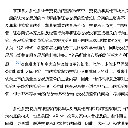
在加拿大多伦多证券交易所的监管模式中，交易所和其他市场只负
一般的认为交易所的市场职能和证券交易的监管难以分离的主张并不
及和其他监管者的分工却具有重要的参考价值：交易所只负责上市规
管，证券商资本充足以及经营行为等和证券交易没有直接相关的行为
管、交易监管和会员监管三大职责分别由不同的三家自律组织负责；
认为，这种模式，各监管者之间的分工是比较科学合理的；同时交易
易所市场并克服交易所的利益冲突。“交易所放弃市场的监管权力有利
[56]
题”；
这也道出了加拿大自律监管改革的初衷。此外，多伦多只保
公司制改制之际便将上市的监管权力交给FSA形成鲜明的对比。看来
认为上市的质量是交易所竞争的主要内容，因此，他们不愿意放弃对
监管则是纯粹的监管事项，公司制的交易所并不适合担当上市的监管
管，似乎都不存在当然的适合或不适合由交易所监管的问题；考虑问
多伦多交易所自律监管的改革以及与其他自律组织在监管职责上的
为彻底的模式，也是美国SIA和SEC改革方案中未曾提及的。整体而
问题，更侧重于解决交易所利益冲突的问题，因此，这种运行模式具