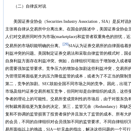
（二）自律反对说
美国证券业协会（Securities Industry Association，SI
主张将自律从交易所中分离出来。在国会的陈述中，美国证券业协会主席Marc
人们对交易所同时作为市场(marketplace)和监管者双重角色的担
[29]
交易所的市场职能明确的分离。
SIA认为证券交易所的自律面临
利益冲突的问题。美国制定证券交易法和采取自律监管的模式时，国
自身利益方面存在利益冲突。例如，自律组织可能出于增加收入或者
的需要强加监管要求。竞争压力的增加会加剧这些利益冲突，交易所
为管理层将面临更大的压力降低监管的成本，或者为了不正当的限制
第二，竞争的加剧。SEC鼓励全国不同市场之间的竞争。因此，出现了
市场及纽约证券交易所相互竞争，但同时却是自律组织的成员，这些
争者的理论上的可能性。交易所变成营利性的市场后，由于对股东负
何制裁将面临更为复杂的决定。第三，监管冗余（Redundancy）和缺乏统一
复和不协调的监管损害了投资者保护并且加大了监管的成本。所有大
的会员，不同的自律组织对会员强加不同的监管要求。不同自律组织
易所面临以上的挑战，SIA一针见血的指出，解决这些问题的一个可