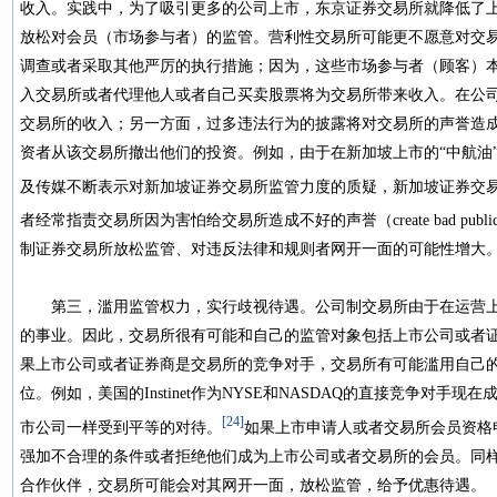
收入。实践中，为了吸引更多的公司上市，东京证券交易所就降低了
放松对会员（市场参与者）的监管。营利性交易所可能更不愿意对交
调查或者采取其他严厉的执行措施；因为，这些市场参与者（顾客）
入交易所或者代理他人或者自己买卖股票将为交易所带来收入。在公
交易所的收入；另一方面，过多违法行为的披露将对交易所的声誉造
资者从该交易所撤出他们的投资。例如，由于在新加坡上市的“中航油
及传媒不断表示对新加坡证券交易所监管力度的质疑，新加坡证券交易
者经常指责交易所因为害怕给交易所造成不好的声誉（create bad publ
制证券交易所放松监管、对违反法律和规则者网开一面的可能性增
第三，滥用监管权力，实行歧视待遇。公司制交易所由于在运营上
的事业。因此，交易所很有可能和自己的监管对象包括上市公司或者
果上市公司或者证券商是交易所的竞争对手，交易所有可能滥用自己
位。例如，美国的Instinet作为NYSE和NASDAQ的直接竞争对
[24]
市公司一样受到平等的对待。
如果上市申请人或者交易所会员资格
强加不合理的条件或者拒绝他们成为上市公司或者交易所的会员。同
合作伙伴，交易所可能会对其网开一面，放松监管，给予优惠待遇