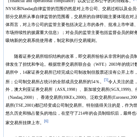
（financial and operational compliance）以及公正和公平的对待顾客。
NYSE和Nasdaq自律监管的范围仍然是对上市公司、交易过程以及
部分交易所从事自律监管的范围看，交易所的自律职能主要体现在对
体而言，对上市公司的监管主要包括决定上市的条件、批准上市申请
市场持续性的披露重大信息）；对会员的监管主要包括监督会员的财
吸纳新的交易系统使用者，制定和执行交易规则。
随着证券交易所组织结构的改革，即交易所纷纷从非营利的会员制
律发生了担忧和争论。根据世界交易所联合会（WFE）2003年的统计数据
易所中，14家证券交易所已经完成公司制改制但股票还没有公开上市
[5]
所；公司制交易所占统计的全部成员交易所的54％。
令人关注的是
外，澳大利亚证券交易所（ASX,1998）、新加坡交易所(SGX,1999)、
（Nasdaq,2000）、香港交易所(HKEx,2000)、泛欧交易所(Euronext
易所(TSE,2001)都已经变成公司制交易所。特别值得关注的是，
悠久历史和独占鳌头的地位，在坚守了214年的会员制组织后，最终也在
[6]
家交易所挂牌上市。