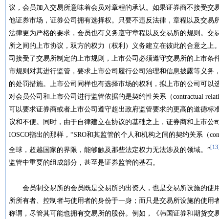
议，会员加入交易所意味着会员对章程的承认。如果证券商不接受交
他证券市场，证券公司拥有选择权。只要不违反法律，章程以及交易
法律更为严格的要求，会员也有义务遵守章程以及交易所的规则。交
所之间的上市协议，双方的权力（权利）义务建立在彼此的合意之上
司接受了交易所制定的上市规则，上市公司必须遵守交易所的上市条
市规则对其进行监管，要求上市公司履行公司治理和信息披露等义务
的处罚措施。上市公司同样也有选择市场的权利，拟上市的公司可以
对会员公司和上市公司进行监管依据的是契约性关系（contractual rel
可以要求证券商或者上市公司遵守超出政府监管要求的更高的道德标
议和不便。同时，由于自律建立在协议的基础之上，证券商和上市公
IOSCO指出的那样，“SRO和其监管的个人和机构之间的契约关系（contract
[13
全球，超越国家的界限，能够触及那些法定权力无法涉及的领域。”
监管中重要的组成部分，甚至是证券监管的基石。
会员制交易所的会员既是交易所的出资人，也是交易所设施的使用
所所有者、控制者与使用者的身份于一身；而只是交易所设施的使用
称谓，尽管其可能也拥有交易所的股份。例如，《韩国证券和期货交