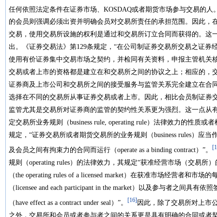
任何依照法定条件在证券市场、KOSDAQ或者期货市场参与交易的人
的会员则强调必须出资并明确会员对交易所责任的承担范围。因此，
交易，使用交易所设施的权利是通过和交易所订立合同而获得的。这
出。《证券交易法》第129条规定，“在公司制证券交易所交易之证
使用有价证券集中交易市场之契约，并检同有关资料，申报主管机关核
交易或者上市的资格都是建立在和交易所之间的协议之上；相应的，
证券商及上市公司和交易所之间的接受服务与监管关系完全建立在合
选择在不同的交易所从事证券交易或者上市。因此，相比会员制证券
监管尤其是交易所对证券商的监管的契约性关系更为强烈。这一点从
定交易所业务规则（business rule, operating rule）法律
规定，“证券交易所或者期货交易所的业务规则（business rules
[1
及会员之间有拘束力的合同而运行（operate as a binding contract）”。
规则（operating rules）的法律效力，其规定“获准经营市场（交易所
（the operating rules of a licensed market）在获准市场经营者和
（licensee and each participant in the market）以及参与者之
[16]
（have effect as a contract under seal）”。
因此，除了交易所对上市
之外，交易所和会员或者参与者之间的关系更是具有明确的合同或者契