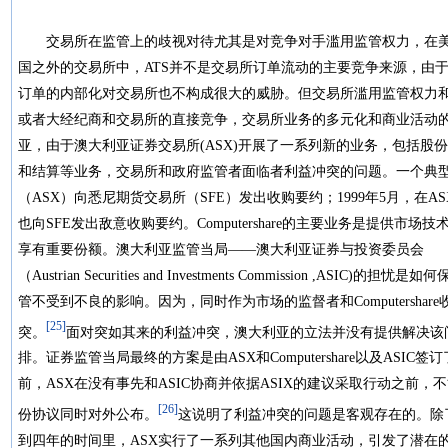
交易所在监管上的歧视对待尤其是对竞争对手滥用监管权力，在美
国之外的交易所中，ATS并不是交易所订单流动的主要竞争来源，由于
订单的内部化对交易所也不构成很大的威胁。但交易所滥用监管权力
或者大经纪商和交易所的直接竞争，交易所业务的多元化和商业活动
亚，由于澳大利亚证券交易所(ASX)开展了一系列新的业务，包括股
和结算等业务，交易所和政府监管者面临者利益冲突的问题。一个典型的
（ASX）向悉尼期货交易所（SFE）发出收购要约；1999年5月，在ASX上市的一
也向SFE发出敌意收购要约。Computershare的主要业务是提供
享有重要份额。澳大利亚监管当局——澳大利亚证券与投资委员会
（Austrian Securities and Investments Commission ,ASIC
管不受到不良的影响。因为，同时作为市场的监督者和Computershar
[25]
突。
面对突如其来的利益冲突，澳大利亚的立法并没有提供解决该
排。证券监管当局最终的方案是由ASX和Computershare以及AS
前，ASX在没有事先和ASIC协商并依据ASIX的建议采取行动之前，不能对
[26]
份协议同时对外公布。
这说明了利益冲突的问题是客观存在的。除
到四年的时间里，ASX实行了一系列其他国内商业活动，引发了潜在的