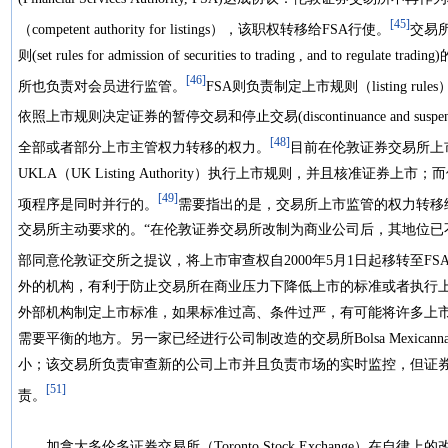
[45]
（competent authority for listings），该职权转移给FSA行使。
交易
则(set rules for admission of securities to trading , and t
[46]
所也负责对会员进行监管。
FSA则负责制定上市规则（listing 
依照上市规则决定证券的暂停交易和停止交易(discontinuance and suspension 
[48]
全部或者部分上市主管权力转移的权力。
目前在伦敦证券交易所上
UKLA（UK Listing Authority）执行上市规则，并且核准证
[49]
项程序是同时并行的。
需要指出的是，交易所上市监管的权力转移
交易所主动要求的。“在伦敦证券交易所改制为商业公司后，其地位已
部同意伦敦证交所之提议，将上市审查权自2000年5月1日起移转至FSA
外的机构，有利于防止交易所在商业压力下降低上市的标准或者执行
外部机构制定上市标准，如果标准过高、条件过严，有可能将许多上
需要平衡的地方。另一家已经进行公司制改造的交易所Bolsa Mexicanna
小；该交易所负责审查新的公司上市并且负责市场的实时监控，但证
[51]
责。
加拿大多伦多证券交易所（Toronto Stock Exchange）在