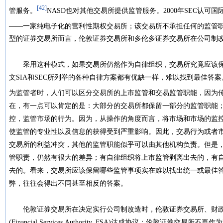
[42]
管服务。
NASD也对其他交易所提供监管服务。2000年SEC认可国际证券交易所（
——一家纯电子化的营利性期权交易所；该交易所不承担任何的监管职
型的证券交易所而言，伦敦证券交易所和多伦多证券交易所在公司制
采用这种模式，如果交易所仍然作为自律组织，交易所究竟应该保
文SIA和SEC所列举的各种自律方案都有优缺一样，难以找到最佳答
为监管者时，人们可以区分交易所的上市监管和交易监管职能，因为
在，有一点可以肯定的是：大部分的交易所都保留一部分的监管职能
控，监管市场的行为。因为，从操作的角度而言，将市场和市场的监
使监管的专业性以及信息的获得受到严重影响。因此，交易行为或者
交易所的利益冲突，其他的监管职能似乎可以由其他机构负责。但是
管职责，仍然有很大的差异；有自律组织将上市监管剥离出去的，有
去的。看来，交易所应该保留哪些监管事项实在难以找出统一或最佳
弊，往往会得出不同甚至相反的答案。
伦敦证券交易所在决定实行公司制改造时，伦敦证券交易所、财政
(Financial Services Authority, FSA)达成协议：伦敦证券交易