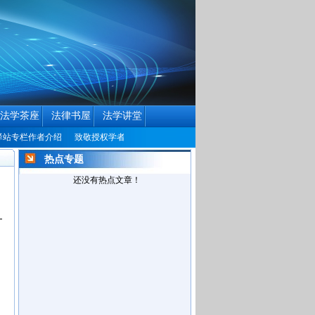
法学茶座
法律书屋
法学讲堂
栏作者介绍
致敬授权学者
中国民商法律网历届编辑联系方式征集公告
中国民
热点专题
还没有热点文章！