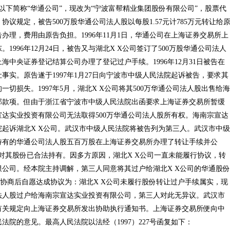
以下简称“华通公司”，现改为“宁波富帮精业集团股份有限公司”，股票代
。协议规定，被告500万股华通公司法人股以每股1.57元计785万元转让给
理，费用由原告负担。1996年11月1日，华通公司在上海证券交易所上
996年12月24日，被告又与湖北X X公司签订了500万股华通公司法人
向上海中央证券登记结算公司办理了登记过户手续。1996年12月31日被告在
实。原告遂于1997年1月27日向宁波市中级人民法院起诉被告，要求其
切损失。1997年5月，湖北X X公司将其500万华通公司法人股出售给海
部款项。但由于浙江省宁波市中级人民法院出函要求上海证券交易所暂缓
达实业投资有限公司无法取得500万华通公司法人股所有权。海南宗宣达
起诉湖北X X公司。武汉市中级人民法院将被告列为第三人。武汉市中级
持有的华通公司法人股五百万股在上海证券交易所办理了转让手续并公
司对其股份已合法持有。因多方原因，湖北X X公司一直未能履行协议，转
公司。经本院主持调解，第三人同意将其过户给湖北X X公司的华通股份
方协商后自愿达成协议为：湖北X X公司未履行股份转让过户手续属实，现
法人股过户给海南宗宣达实业投资有限公司，第三人对此无异议。武汉市
有关规定向上海证券交易所发出协助执行通知书。上海证券交易所便向中
院的意见。最高人民法院以法经（1997）227号函复如下：