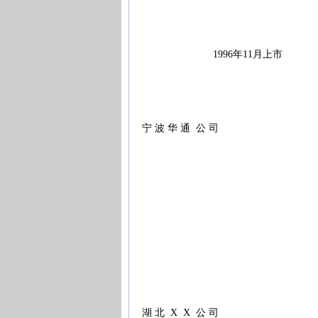
1996年11月上市
宁 波 华 通 公 司
湖 北 X X 公 司