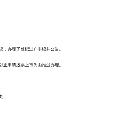
的协议，办理了登记过户手续并公告。
华通以正申请股票上市为由推迟办理。
失