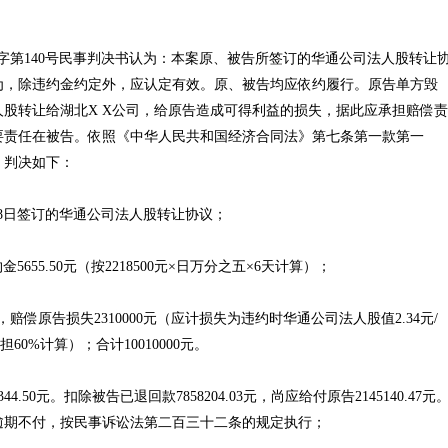
字第140号民事判决书认为：本案原、被告所签订的华通公司法人股转让
为，除违约金约定外，应认定有效。原、被告均应依约履行。原告单方毁
股转让给湖北X X公司，给原告造成可得利益的损失，据此应承担赔偿责
要责任在被告。依照《中华人民共和国经济合同法》第七条第一款第一
，判决如下：
月8日签订的华通公司法人股转让协议；
5.50元（按2218500元×日万分之五×6天计算）；
偿原告损失2310000元（应计损失为违约时华通公司法人股值2.34元/
担60%计算）；合计10010000元。
4.50元。扣除被告已退回款7858204.03元，尚应给付原告2145140.47元
逾期不付，按民事诉讼法第二百三十二条的规定执行；