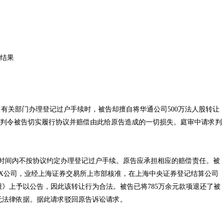
结果
部门办理登记过户手续时，被告却擅自将华通公司500万法人股转让
求判令被告切实履行协议并赔偿由此给原告造成的一切损失。庭审中请求判
间内不按协议约定办理登记过户手续。原告应承担相应的赔偿责任。被
X X公司，业经上海证券交易所上市部核准，在上海中央证券登记结算公司
》上予以公告，因此该转让行为合法。被告已将785万余元款项退还了被
无法律依据。据此请求驳回原告诉讼请求。