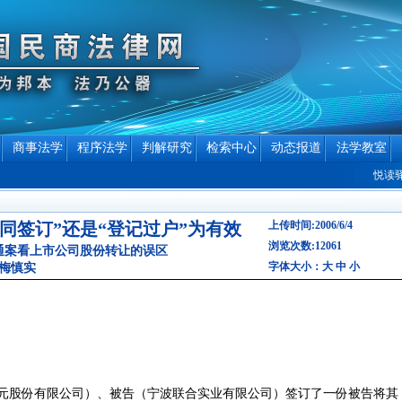
商事法学
程序法学
判解研究
检索中心
动态报道
法学教室
悦读驿站专
同签订”还是“登记过户”为有效
上传时间:2006/6/4
浏览次数:12061
通案看上市公司股份转让的误区
字体大小：
大
中
小
梅慎实
中元股份有限公司）、被告（宁波联合实业有限公司）签订了一份被告将其