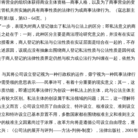
行将营业的组织体获得商业主体资格—商事人格，以及为了商事营业的变
主管机关所实施的具有商事性质的法律行为或商事法律行为。（寇志新主
月第1版，第63－64页。）
一步，表现为对商人登记做出了私法与公法上的区分；即私法意义的商
足之处在于：一则，此种区分主要是商法理论研究意义的，并没有在实证
教授看来，商人登记的私法与公法性质在实证层面是结合在一起的，不存
上述原因，该观点没有抽象出围绕商人登记私法性质与公法性质是因何或
关于商人登记的法律性质界定仍然与权力或公法行为纠缠在一起，依然为
与其将公司设立登记视为一种行政权的运作，毋宁视为一种民事法律行
种需受领的意思表示——民事许可，有着十分重要的现实意义：其一，这
本质功能，即通过民事法律行为创设一种私法上的主体，此与公法主体主
具有较大区别。私法主体的创设属于私法领域的问题；其二，这一理解符
法主义而言，公司设立经历了自由设立、特许设立、核准设立、准则设立
设立和特许设立已基本弃置不用，多数国家都在围绕核准主义和准则主义
中的核准主义因素尚过于浓厚，改革方向将是遵循公司设立自由理念，逐
兴：《公司法的展开与评判——方法•判例•制度》，法律出版社，2001年