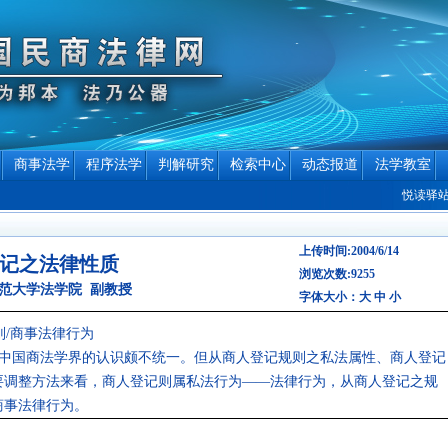
商事法学
程序法学
判解研究
检索中心
动态报道
法学教室
悦读驿站专栏作
上传时间:2004/6/14
记之法律性质
浏览次数:9255
范大学法学院 副教授
字体大小：
大
中
小
则/商事法律行为
中国商法学界的认识颇不统一。但从商人登记规则之私法属性、商人登记
要调整方法来看，商人登记则属私法行为——法律行为，从商人登记之规
商事法律行为。