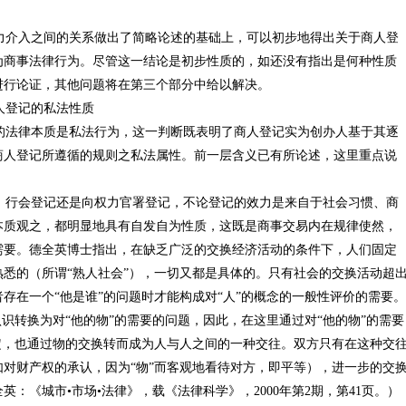
介入之间的关系做出了简略论述的基础上，可以初步地得出关于商人登
为商事法律行为。尽管这一结论是初步性质的，如还没有指出是何种性质
进行论证，其他问题将在第三个部分中给以解决。
人登记的私法性质
法律本质是私法行为，这一判断既表明了商人登记实为创办人基于其逐
商人登记所遵循的规则之私法属性。前一层含义已有所论述，这里重点说
行会登记还是向权力官署登记，不论登记的效力是来自于社会习惯、商
本质观之，都明显地具有自发自为性质，这既是商事交易内在规律使然，
需要。德全英博士指出，在缺乏广泛的交换经济活动的条件下，人们固定
悉的（所谓“熟人社会”），一切又都是具体的。只有社会的交换活动超
存在一个“他是谁”的问题时才能构成对“人”的概念的一般性评价的需要。
认识转换为对“他的物”的需要的问题，因此，在这里通过对“他的物”的需要
定，也通过物的交换转而成为人与人之间的一种交往。双方只有在这种交
对财产权的承认，因为“物”而客观地看待对方，即平等），进一步的交
：《城市•市场•法律》，载《法律科学》，2000年第2期，第41页。）