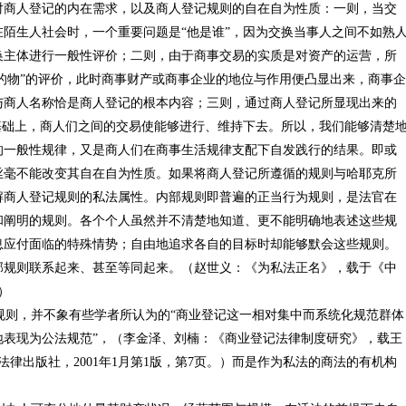
对商人登记的内在需求，以及商人登记规则的自在自为性质：一则，当交
陌生人社会时，一个重要问题是“他是谁”，因为交换当事人之间不如熟
换主体进行一般性评价；二则，由于商事交易的实质是对资产的运营，所
他的物”的评价，此时商事财产或商事企业的地位与作用便凸显出来，商事企
与商人名称恰是商人登记的根本内容；三则，通过商人登记所显现出来的
基础上，商人们之间的交易使能够进行、维持下去。所以，我们能够清楚
的一般性规律，又是商人们在商事生活规律支配下自发践行的结果。即或
丝毫不能改变其自在自为性质。如果将商人登记所遵循的规则与哈耶克所
解商人登记规则的私法属性。内部规则即普遍的正当行为规则，是法官在
和阐明的规则。各个个人虽然并不清楚地知道、更不能明确地表述这些规
息应付面临的特殊情势；自由地追求各自的目标时却能够默会这些规则。
部规则联系起来、甚至等同起来。（赵世义：《为私法正名》，载于《中
）
则，并不象有些学者所认为的“商业登记这一相对集中而系统化规范群体
地表现为公法规范”，（李金泽、刘楠：《商业登记法律制度研究》，载王
律出版社，2001年1月第1版，第7页。）而是作为私法的商法的有机构