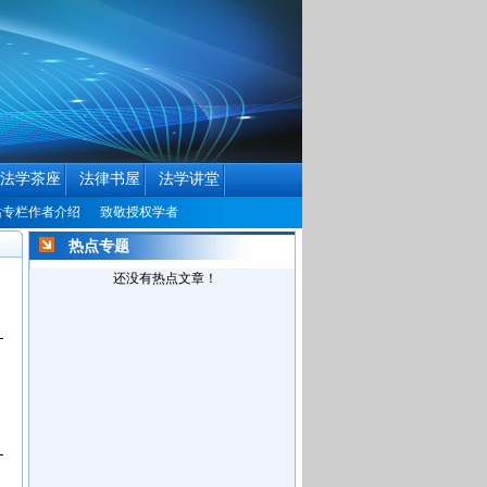
法学茶座
法律书屋
法学讲堂
者介绍
致敬授权学者
中国民商法律网历届编辑联系方式征集公告
中国民商
热点专题
还没有热点文章！