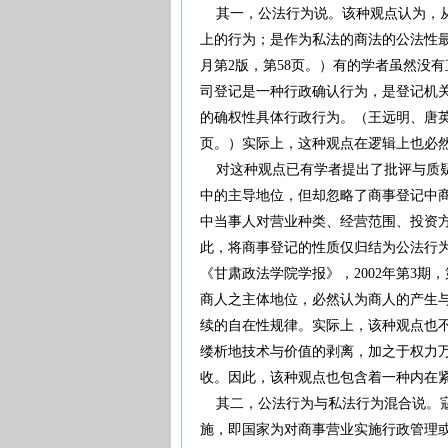
其一，公法行为说。该种观点认为，从
上的行为；是作为私法的商法的公法性最
月第2版，第58页。）有的学者虽然没
司登记是一种行政确认行为，是登记机
的确权性具体行政行为。（王远明、唐英：
页。）实际上，这种观点在逻辑上也必
对这种观点已有学者提出了批评与质疑
中的主导地位，但却忽略了商事登记中
中当事人对营业种类、经营范围、投资
此，将商事登记的性质仅归结为公法行
《甘肃政法学院学报》，2002年第3期
商人之主体地位，必然认为商人的产生
续的自在性规律。实际上，该种观点也
缕析地技术与价值的剥离，加之于权力
收。因此，该种观点也包含着一种内在
其二，公法行为与私法行为混合说。寇
施，即国家为对商事营业实施行政管理