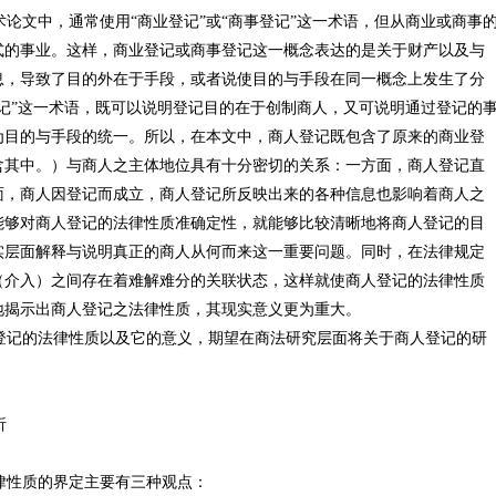
文中，通常使用“商业登记”或“商事登记”这一术语，但从商业或商事
式的事业。这样，商业登记或商事登记这一概念表达的是关于财产以及与
息，导致了目的外在于手段，或者说使目的与手段在同一概念上发生了分
记”这一术语，既可以说明登记目的在于创制商人，又可说明通过登记的
为目的与手段的统一。所以，在本文中，商人登记既包含了原来的商业登
含其中。）与商人之主体地位具有十分密切的关系：一方面，商人登记直
面，商人因登记而成立，商人登记所反映出来的各种信息也影响着商人之
能够对商人登记的法律性质准确定性，就能够比较清晰地将商人登记的目
实层面解释与说明真正的商人从何而来这一重要问题。同时，在法律规定
（介入）之间存在着难解难分的关联状态，这样就使商人登记的法律性质
地揭示出商人登记之法律性质，其现实意义更为重大。
记的法律性质以及它的意义，期望在商法研究层面将关于商人登记的研
析
性质的界定主要有三种观点：