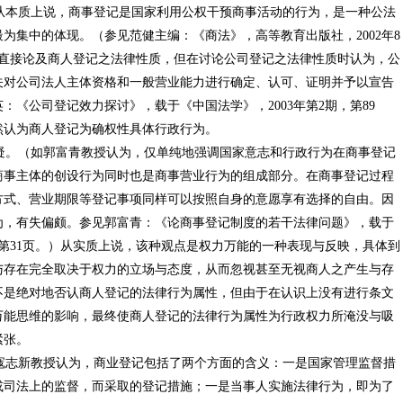
本质上说，商事登记是国家利用公权干预商事活动的行为，是一种公法
为集中的体现。（参见范健主编：《商法》，高等教育出版社，2002年8
有直接论及商人登记之法律性质，但在讨论公司登记之法律性质时认为，公
关对公司法人主体资格和一般营业能力进行确定、认可、证明并予以宣告
《公司登记效力探讨》，载于《中国法学》，2003年第2期，第89
然认为商人登记为确权性具体行政行为。
。（如郭富青教授认为，仅单纯地强调国家意志和行政行为在商事登记
商事主体的创设行为同时也是商事营业行为的组成部分。在商事登记过程
方式、营业期限等登记事项同样可以按照自身的意愿享有选择的自由。因
为，有失偏颇。参见郭富青：《论商事登记制度的若干法律问题》，载于
，第31页。）从实质上说，该种观点是权力万能的一种表现与反映，具体到
与存在完全取决于权力的立场与态度，从而忽视甚至无视商人之产生与存
不是绝对地否认商人登记的法律行为属性，但由于在认识上没有进行条文
万能思维的影响，最终使商人登记的法律行为属性为行政权力所淹没与吸
紧张。
志新教授认为，商业登记包括了两个方面的含义：一是国家管理监督措
或司法上的监督，而采取的登记措施；一是当事人实施法律行为，即为了