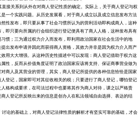
直接关系到从外在对商人登记性质的确定。实际上，关于商人登记与权
又是一个实践问题。从历史发展看，对于商人成立以及成立信息发布方法
自然性发布，即只要从事了社会习惯所认为的营利活动即构成商人，这种
布，即只要向所属的行会组织进行登记便具有了商人人格，这种发布具有
易习惯；三为通过权力介入而发布，即利用政治国家在社会生活中的地
关提出发布申请并因此而获得商人资格，其效力并非是因为权力介入而产
之效用大大增强。从这种历史性描述中可以发现：商人登记借助于权力这
法属性，反而从价值角度证明了政治国家应该将支持、保证商事营业做为
家对商人及其营业的管理，其实，商人登记所提供的各种信息恰恰是国家
商人登记，国家即可对其征收相关的税；只要进行了商人登记，哪怕登记
之人格构成要求，在司法过程中也要将其作为商人对待，课之以严格责
是商人登记所反映出来的信息是创办人在私法领域自由选择、表达的结
讨论的基础上，对商人登记法律性质的解析才有坚实可靠的基础，才会