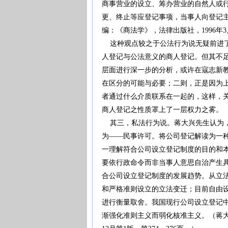
商事营业的设立、筹办营业的自然人或
更、终止等应登记事项，当事人向登记
编：《商法学》，法律出版社，1996年3
这种观点较之于公法行为说无疑前进了
人登记与公法意义的商人登记。但其不
层面进行深一步的分析，或许在寇志新
在区分的可能与必要；二则，正是因为
者通过什么介质联系在一起的，这样，
商人登记之性质罩上了一层权力之雾。
其三，私法行为说。蒋大兴先生认为，
为——民事许可。将公司登记解读为一
一理解符合公司设立登记制度的目的和
要依行政命令而非当事人意思自治产生
合公司设立登记制度的发展趋势。从立
和严格准则设立的立法变迁；目前自由
进行衡量取舍。我国现行公司设立登记
渐强化准则主义而弱化核准主义。（蒋大