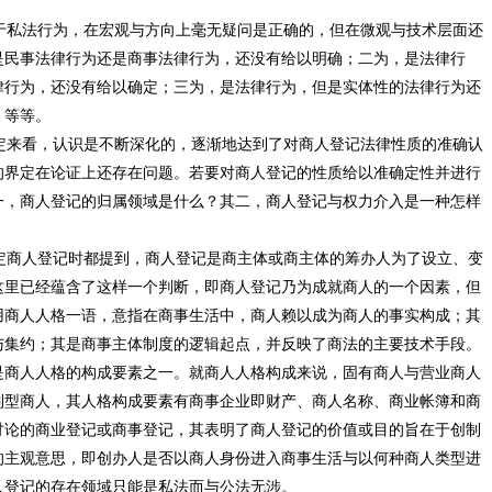
私法行为，在宏观与方向上毫无疑问是正确的，但在微观与技术层面还
是民事法律行为还是商事法律行为，还没有给以明确；二为，是法律行
律行为，还没有给以确定；三为，是法律行为，但是实体性的法律行为还
，等等。
来看，认识是不断深化的，逐渐地达到了对商人登记法律性质的准确认
的界定在论证上还存在问题。若要对商人登记的性质给以准确定性并进行
一，商人登记的归属领域是什么？其二，商人登记与权力介入是一种怎样
商人登记时都提到，商人登记是商主体或商主体的筹办人为了设立、变
这里已经蕴含了这样一个判断，即商人登记乃为成就商人的一个因素，但
用商人人格一语，意指在商事生活中，商人赖以成为商人的事实构成；其
与集约；其是商事主体制度的逻辑起点，并反映了商法的主要技术手段。
是商人人格的构成要素之一。就商人人格构成来说，固有商人与营业商人
制型商人，其人格构成要素有商事企业即财产、商人名称、商业帐簿和商
讨论的商业登记或商事登记，其表明了商人登记的价值或目的旨在于创制
的主观意思，即创办人是否以商人身份进入商事生活与以何种商人类型进
人登记的存在领域只能是私法而与公法无涉。