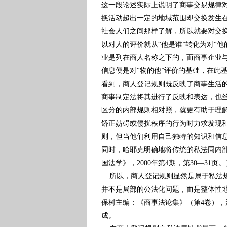
这一段论述实际上说明了商事交易规律
换活动超出一定的地域范围即交换发生在
社会人们之间那样了解，所以就要对交
以对人的评价就从“他是谁”转化为对“
业是列在商人名称之下的，而商事企业
信息便是对“物的他”评价的基础，在此
看到，商人登记规则既反映了商事生活
商事制定法将其进行了反映和表达，也
区分的内部规则相对照，就更有助于理
矫正妨碍或侵扰秩序的行为时力求发现
则，但当他们利用自己独特的知识和信
同时，哈耶克明确地将传统的私法同内
国法学》，2000年第4期，第30—31页。
所以，商人登记规则显然是属于私法规
并不是局部的公法化问题，而是整体性
保树主编：《商事法论集》（第4卷），法
成。