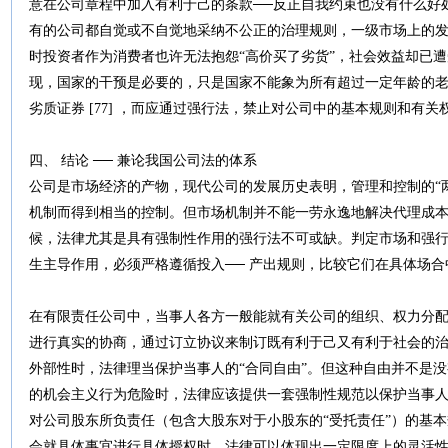
意在公司章程中加入有利于己的条款──反正自我约束也没有什么好
有的公司都自觉或不自觉地采纳不公正的治理规则，一级市场上的
时投资者作为消费者也许无法抱怨“高价买了劣货”，社会效益却已遭受
现，国家的干预是必要的，只是国家不能象为所有超过一定年龄的
劣质证券 [77] ，而应通过强行法，禁止对公司中的基本规则和有
四、 结论 ── 兼论我国公司法的体系
公司是市场经济的产物，现代公司的发展历史表明，管理和控制的“
机制而得到相当的控制。但市场机制并不能一劳永逸地解决代理成本问
候，法律尤其是具有强制性作用的强行法不可或缺。判定市场和强
生主导作用，必须严格遵循投入── 产出规则，比较它们在具体场
在有限责任公司中，当事人各方一般能就有关公司的组织、权力分
进行真实的协商，通过订立协议来制订既有利于己又有利于社会的
外部性时，法律理当保护当事人的“合同自由”。但这种自由并不是
的机会主义行为危险时，法律应该提供一套强制性规范以保护当事
对公司股东所负责任（包含大股东对于小股东的“受托责任”）的基
会就具体事宜进行具体授权时，法律可以体现出一定限度上的灵活