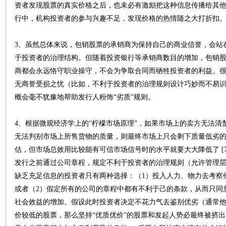
资者发现股票的真实价格之后，也未必有激励把这种信息传播给其他
行中，机构投资者的参与兴趣不足，发现价格的热情随之大打折扣
3、虽然总体来说，包销股票的承销商为保持自己的商业信誉，会站
于投资者的治理结构。但随着投资银行等承销商数目的增加，包销
商都会永远恪守职业操守，不会为争取合同而牺牲投资者的利益。
无商誉受损之忧（比如，不利于投资者的治理规则设计巧妙而不易
概会毫不犹豫地帮助发行人粉饰“劣质”规则。
4、根据微观经济学上的“柠檬市场原理”，如果市场上的卖方无法
无法判别市场上所售货物的质量，则最终市场上只会剩下质量低劣
估，但市场总效用比较能有可信市场信号时的水平就要大大降低了 [7
发行之前通过公司章程，规定不利于投资者的治理规则（允许管理
缺乏充足信息的投资者只有两种选择：（1）投入人力、物力去考察
或者（2）假定所有的公司的章程中都有不利于己的条款，从而只同
社会效益的增加。假设此时投资者决定不花力气去鉴别优劣（通常
价较低的股票，那么坚持“优质优价”的股票和发起人势必最终被挤