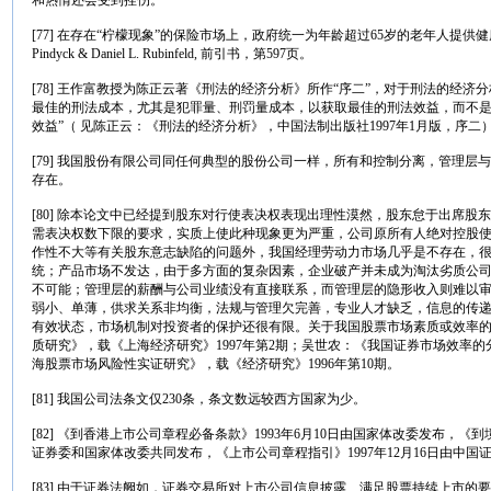
和热情还会受到挫伤。
[77] 在存在“柠檬现象”的保险市场上，政府统一为年龄超过65岁的老年人提供健康
Pindyck & Daniel L. Rubinfeld, 前引书，第597页。
[78] 王作富教授为陈正云著《刑法的经济分析》所作“序二”，对于刑法的经
最佳的刑法成本，尤其是犯罪量、刑罚量成本，以获取最佳的刑法效益，而不
效益”（ 见陈正云：《刑法的经济分析》，中国法制出版社1997年1月版，序
[79] 我国股份有限公司同任何典型的股份公司一样，所有和控制分离，管理
存在。
[80] 除本论文中已经提到股东对行使表决权表现出理性漠然，股东怠于出席
需表决权数下限的要求，实质上使此种现象更为严重，公司原所有人绝对控股
作性不大等有关股东意志缺陷的问题外，我国经理劳动力市场几乎是不存在，
统；产品市场不发达，由于多方面的复杂因素，企业破产并未成为淘汰劣质公
不可能；管理层的薪酬与公司业绩没有直接联系，而管理层的隐形收入则难以
弱小、单薄，供求关系非均衡，法规与管理欠完善，专业人才缺乏，信息的传
有效状态，市场机制对投资者的保护还很有限。关于我国股票市场素质或效率
质研究》，载《上海经济研究》1997年第2期；吴世农：《我国证券市场效率的
海股票市场风险性实证研究》，载《经济研究》1996年第10期。
[81] 我国公司法条文仅230条，条文数远较西方国家为少。
[82] 《到香港上市公司章程必备条款》1993年6月10日由国家体改委发布，《
证券委和国家体改委共同发布，《上市公司章程指引》1997年12月16日由中国
[83] 由于证券法阙如，证券交易所对上市公司信息披露、满足股票持续上市