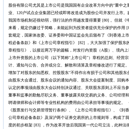
股份有限公司尤其是上市公司是我国国有企业改革方向中的“重中之重
业、120户试点企业集团已经或即将改造成为股份公司并发行上市。鉴于
我国市场机制还很幼弱，强行法的作用越发显得重要 [80] 。但就
来看，规定仍嫌过于简略，未能起到为投资者提供充分保护的作用 [8
套规定，国家体改委、证券委和中国证监会先后颁布了《到香港上
程必备条款》和《上市公司章程指引》 [82] ，大大加强了保护股
章程指引》，以接近两万字的篇幅，对发行内资股（A股）、境内上
上市外资股的上市公司（以下简称“上市公司”）章程的总则、经营
计、通知与公告、合并或分立、解散和清算及章程修改进行了规定
增加了对股东的知悉权、控股股东“不得作出有损于公司和其他股东
由股东大会通过、股东会议的通知内容、股东大会提案制度、回购
认定的事项须由股东大会以特别决议通过、关联股东原则上不应当
董事和监事的勤勉尽职义务、董事披露关联交易的义务、公司经理
聘请律师和会计师等专业性机构的费用由公司承担等事项的规定。 
《股票发行与交易管理暂行条例》、《上市公司章程指引》、《到
公司章程必备条款》及深沪两个证券交易所的上市规则等，构成了
度的初步框架 [83] ，作为改革开放后我国第一代公司立法，此种法律