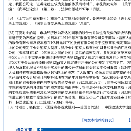
定，我国公司法、证券法建立较为完整的体系尚待时日。参见顾功耘等：《关
编：《商事法论集》（第二卷），法律出版社1997年11月版。
[84] 《上市公司章程指引》和两个上市规则必须遵守，参见中国证监会《关
所上市规则》、《深圳证券交易所上市规则》“总则”。
[85] 可资对比的是，市场经济较为发达的国家的股份公司法也有类似的层级
司进行更为严格的监管。如日本在1974年颁布"股份有限公司关于商法上监察人
的股份有限公司及资本额在1亿日元以下的股份有限公司关于监察事项,规定商法的
上的公司规定了会计监察人制度，赋予会计监察人检查公司财务和业务的广泛权
公司（资本额在1亿—5亿日元之间的公司）灵活的监察制度。参见本论文第三章
于500人并且不需要根据1934证券交易法第12(g)节之规定注册其所发行之股
过500万美金从而必须根据第12(g)节之规定进行注册的公司规定了范围更广
理人员及其他雇员不得基于实质性的未公开信息而炒买炒卖本公司股票（1934年
人员和持有有表决权股份达10%以上的股东（“大股东”）必须放弃短线交易的全部
含已由独立会计师审计的财务说明在内的年度报告呈交备案（SEC根据证券交易法
则计算的财务数据在内的季度报告呈交备案（SEC规则13a-1）；该等公司应就某
非就有关交易的具体细节向股东作出书面声明，管理层不得征求委托投票权（SEC规则1
的委托投票权需要对涉及利益冲突的交易和给董事的薪酬进行广泛披露（SEC制
司最近两个财政年度业经审计的资产负债表、最近至少三个财政年度业经审计
料一起送达股东（SEC规则14a-3(b)）等等。
[86] 转引自，杨良宜：《国际商务游戏规则──英国合约法》，中国政法大学出版社1
【将文本推荐给好友】
【