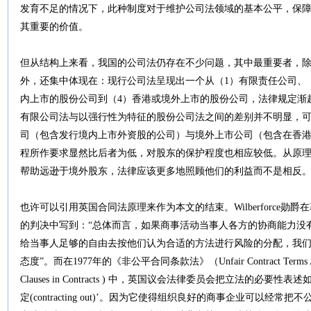
发育不足的情况下，此种制度对于维护公司法领域的基本公平，保
其重要的价值。
但从结构上来看，我国的公司法仍存在不少问题，其中最重要者，
外，还集中体现在：现行公司法呈现出一个从（1）有限责任公司、
内上市的股份公司到（4）香港或境外上市的股份公司，法律规定渐趋严
有限公司法与以强行性为特征的股份公司法之间的差别并不明显，
司（包含发行境内上市外资股的公司）与境外上市公司（包含在香
程所作要求显然比后者为低，对股东的保护程度也相应较低。从原
帮助远逊于境外股东，法律应该更多地照顾他们的利益而不是相反
也许可以引用英国合同法原理来作为本文的结束。Wilberforce勋爵在著名案例Photo 
的判决中写到：“总体而言，如果商事活动当事人各方的协商能力没
给当事人足够的自由去按他们认为合适的方法进行风险的分配，我
态度”。而在1977年的《非公平合同条款法》（Unfair Contract Terms Act）
Clauses in Contracts ) 中，英国议会法律委员会把立法的必
定(contracting out)’。因为它使得组织良好的商事企业可以