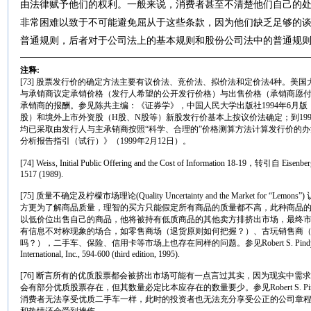
由法律赋予他们的权利。一般来说，消费者甚至不清楚他们自己的
非常困难以致于不可能避免屈从于这些条款，因为他们缺乏足够的谈判能
普通规则，后者对于公司法上的基本规则和股份公司法中的普通规
注释:
[73] 股票发行价的确定方法主要有议价法、竞价法、拟价法和定价法4种。美
与承销商议定承销价格（发行人希望的公开发行价格）与出售价格（承销商愿
承销商的报酬。参见陈共主编：《证券学》，中国人民大学出版社1994年6月版，
股）和境外上市外资股（H股、N股等）新股发行价基本上按议价法确定；到19
均已采取由发行人与主承销商按照“科学、合理的”价格测算方法计算发行价的办法
分析报告指引（试行）》（1999年2月12日）。
[74] Weiss, Initial Public Offering and the Cost of Information 18-19，转引自 Eisenberg
1517 (1989).
[75] 质量不确定及柠檬市场理论(Quality Uncertainty and the Market fo
方更为了解商品质量，理智的买方只能假定所有商品的质量都不高，此种商品
以低价位出售自己的商品，他将被持有低质商品的其他卖方排挤出市场，最终
有信息不对称现象的场合，如零售商场（退货原则如何把握？）、古玩销售商
吗？），二手车、保险、信用卡等市场上也存在同样的问题。参见Robert S. Pindyck & Daniel L. 
International, Inc., 594-600 (third edition, 1995).
[76] 断言所有的优质股票都会被挤出市场可能有一点言过其实，因为现实中
会有部分优质股票存在，但其数量必定比本应存在的数量要少。参见Robert S. Pindyck & 
消费者无法享受优质二手车一样，此时的投资者也无法充分享受公正的公司章