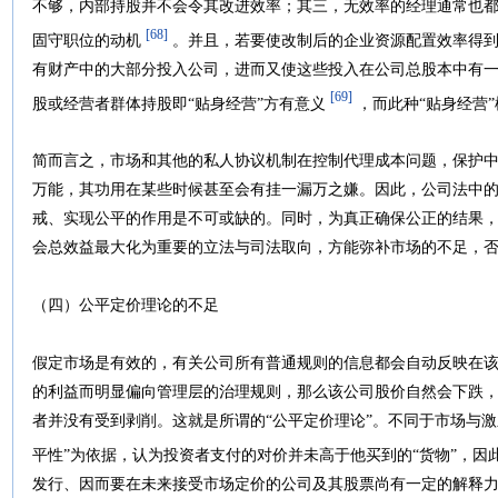
不够，内部持股并不会令其改进效率；其三，无效率的经理通常也
[68]
固守职位的动机
。并且，若要使改制后的企业资源配置效率得到
有财产中的大部分投入公司，进而又使这些投入在公司总股本中有
[69]
股或经营者群体持股即“贴身经营”方有意义
，而此种“贴身经营
简而言之，市场和其他的私人协议机制在控制代理成本问题，保护
万能，其功用在某些时候甚至会有挂一漏万之嫌。因此，公司法中
戒、实现公平的作用是不可或缺的。同时，为真正确保公正的结果
会总效益最大化为重要的立法与司法取向，方能弥补市场的不足，否
（四）公平定价理论的不足
假定市场是有效的，有关公司所有普通规则的信息都会自动反映在
的利益而明显偏向管理层的治理规则，那么该公司股价自然会下跌，
者并没有受到剥削。这就是所谓的“公平定价理论”。不同于市场与激
平性”为依据，认为投资者支付的对价并未高于他买到的“货物”，因
发行、因而要在未来接受市场定价的公司及其股票尚有一定的解释