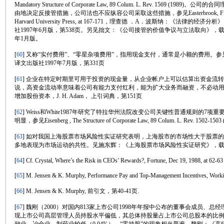
Mandatory Structure of Corporate Law, 89 Colum. L. Rev. 15
由地决定反接管措施，公司法也不应纵容公司采取这些措施，参见Easterbrook, Fischel, The Econ
Harvard University Press, at 167-171，理查德 ．A．波斯纳：
社1997年6月版，第538页。另见拙文：《公司接管的价值争议与立法取向》，
年1月版。
[
60
] 又称“实付费用”、“零星杂项费用”，指用现金支付，通常是小额的费用。参见J.
译文出版社1997年7月版，第331页
[
61
] 企业在特定时期里可用于投资的现金量，从企业帐户上可以估算出资金流
说，高资金流动率意味着公司有能力支付红利，能为扩大业务而融资，不必动
增加股份资本，J. H. Adam， 上引词典，第151页
[
62
] Weiss和White1987年研究了特拉华州法院改变公司关键性普通规则的
明显，参见Eisenberg , The Structure of Corporate Law, 89 Colum. L. Rev. 1502-1503 
[
63
] 如对我国上海股票市场风险性实证研究表明，上海股市的市场性大于股票
多地表现为市场运动的共性。见施东辉：《上海股票市场风险性实证研究》，载《经
[
64
] Cf. Crystal, Where’s the Risk in CEOs’ Rewards?, Fortune, Dec 19, 1988, at 62-63 
[
65
] M. Jensen & K. Murphy, Performance Pay and Top-Management Incentives, Worki
[
66
] M. Jensen & K. Murphy, 前引文，第40-41页.
[
67
] 魏刚（2000）对国内813家上市公司1998年年报中公布的董事会成员
现上市公司高层管理人员持股水平偏低，其总体持股量占上市公司总股本的比例在