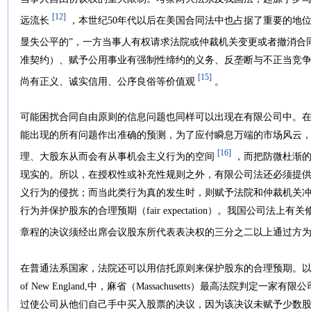
[12]
远流长
，本世纪50年代以后在美国合同法中也占据了重要的地
显失公平的”，一方当事人有权请求法院或仲裁机关变更或者撤消合
准契约）、赋予公用事业有强制性缔约的义务、反垄断与不正当竞
[15]
尚有正义、诚实信用、公序良俗等价值观
。
可能困扰合同自由原则的信息问题也同样可以出现在有限公司中。
能出现的所有问题作出准确的预测，为了应付瞬息万端的市场风云
[16]
理、大股东从而会有从事机会主义行为的空间
，而把防微杜渐的
现实的。所以，在授权性或补充性规则之外，有限公司法还必须提
义行为的侵扰；而当此类行为真的发生时，则赋予法院和仲裁机关冲
行为并保护股东的合理预期（fair expectation）。我国公司
章程的决议须经出席会议股东所代表表决权的三分之二以上通过方
在普通法系国家，法院还可以用信托原则来保护股东的合理预期。以美国为例，在Dona
of New England,中，麻省（Massachusetts）最高法院判
过使公司从他们自己手中买入股票的决议，因为该决议未赋予少数股东同样的权利；