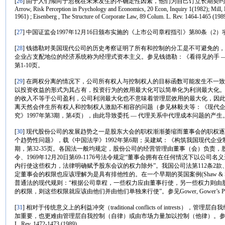
[
26
] 由于人们倾向于忽视在未来发生的不确定性因素，他们为自己订立长期契
Arrow, Risk Perception in Psychology and Economics, 20 Econ, Inquiry 1(1982); Mill, P
1961) ; Eisenberg , The Structure of Corporate Law, 89 Colum. L. Rev. 1464-1465 (198
[
27
] 中国证监会1997年12月16日颁布实施的《上市公司章程指引》第80条（2
[
28
] 钱德勒对美国现代公司的历史考察证明了所有和控制的分工是不可避免的
企业占支配地位的经济系统称为经理式资本主义。参见钱德勒：《看得见的手 — 
第1-10页。
[
29
] 在两权分离的情况下，公司所有权人与控制权人的目标函数可能发生不一致
以投资收益的形式为其占有，投资行为的效用最大化可以简单化为利润最大化
的收入不等于公司盈利，公司利润最大化也不意味着管理层效用的最大化，因
离天然会伴生所有权人和控制权人激励不相容的问题（参见林毅夫等：《现代
究》1997年第3期，第4页），由此导致委托 — 代理关系中代理成本问题的产生
[
30
] 现代股份公司的发展趋势之一是股东大会的职权渐渐萎缩而董事会的职权
个趋势性问题》，载《中国法学》1992年第6期；吴建斌：《构筑我国现代企业
期，第32-35页。各国法一般均规定，股份公司的经营管理由董事（会）负责，股东不
令、1969年12月20日第69-1176号法令规定“董事会拥有在任何情况下以
内行使这些权力，法律明确赋予股东会议的权力除外”。我国公司法第112条2款、
定董事会的权限也应该理解为是具有排他性的。在一个早期的英国案例(Shaw & Sons (Salfo
普通法的现代规则：“根据公司章程，一些权力应由董事行使，另一些权力则由
的权限，则这些权限就应该由他们并由他们单独来行使”。参见Gower, Gower’s Principles of Mo
[
31
] 相对于传统意义上的利益冲突（traditional conflicts of intrests），管理层自
加重要，也更难由管理层自我控制（自律）或由市场力量加以控制（他律）。参见Eisenberg , The S
L. Rev. 1472-1473 (1989)