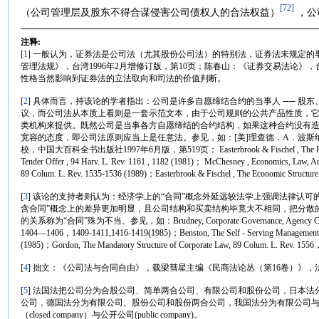
[72]
（公司管理层及股东不得合谋侵害公司债权人的合法权益）
，公
注释:
[
1
] 一般认为，证券法是公司法（尤其股份公司法）的特别法，证券法未规定
管理法规》，台湾1996年2月增修订版，第10页；陈春山：《证券交易法论》，
性格当然影响到证券法的立法取向和司法的价值判断。
[
2
] 具体而言，持该论的学者指出：公司是许多自愿缔结合约的当事人 ── 股东
议，而公司法从本质上看则是一套示范文本，由于公司规则的公共产品性质，
类机构来提供。既然公司是当事各方自愿缔结的合约结构，如果这种合约没有
宽容的态度，即公司法原则应当上是任意法。参见，如：[美]理查德．A．波
校，中国大百科全书出版社1997年6月版，第519页； Easterbrook & Fischel , The Proper Role
Tender Offer , 94 Harv. L. Rev. 1161 , 1182 (1981)； McChesney , Economics, Law, And S
89 Colum. L. Rev. 1535-1536 (1989)；Easterbrook & Fischel , The Economic Structure o
[
3
] 该论的支持者则认为：经济学上的“合同”概念外延远较法学上强调法律认可
含合同”概念上的差异更加明显，且公司结构和买卖结构毕竟大不相同，把分散
的关系称为“合同”殊为不当。参见，如：Brudney, Corporate Governance, Agency Costs, and t
1404—1406，1409-1411,1416-1419(1985)；Benston, The Self - Serving Management Hy
(1985)；Gordon, The Mandatory Structure of Corporate Law, 89 Colum. L. Rev. 15
[
4
] 拙文：《公司法与合同自由》，载梁彗星主编《民商法论丛（第16卷）》，法
[
5
] 法国法把公司分为合股公司、简单两合公司、有限公司和股份公司，日本
公司，德国法分为有限公司、股份公司和股份两合公司，我国法分为有限公司
（closed company）与公开公司(public company)。