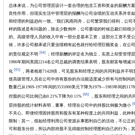
总体来说，为公司管理层设计一套合理的包含工资和奖金的薪酬方
良性作用，但现实生活中管理层的报酬与公司业绩的互动关系并非如
和经理的利益趋向一致。‘我们风雨同舟，公司繁荣我们得利，公司
样的陈述是有问题的，除去少数例外，公司萎缩的时候总裁们却很少
的。高级管理人员的收入中有一部分是基本工资，这部分工资不受
候，许多公司都承诺只要业绩稍有起色就付给经理巨额奖金，在公
[64]
的责任规定不明
；经理薪酬的评定名为独立，实质上却受管理层自身的控
1986年期间美国2214名公司总裁的调查结果表明，股东财富每增减1
[65]
化
，两者相差71428倍，可见股东和经理之间的共同利益并不明显。J
使高级管理人员在公司中持有股份的办法能适度减少所有与控制间
数量已从1969-1973年间的3531000美元下降为1979—1983年间
[66]
控股的公司比例已由0.21%下降为0.11%
，股东和经理之间的共
[
层持股的统计材料表明，董事、经理在公司中的持股比例极为微小
不关心。即便经理因持股而和股东有某种程度上的共同利益，此种
限制：其一，假如经理利用公司资源从事图利自己的活动，不公正
可和股东分担，所以内部持股不见得能控制经理图利自己的行为；