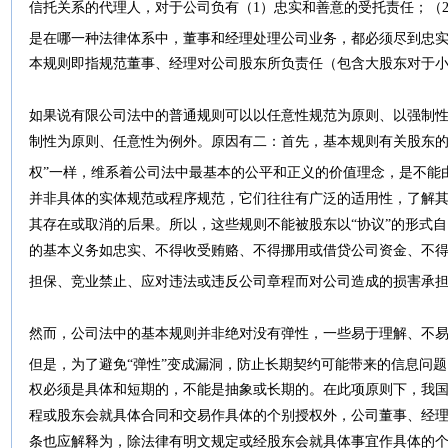
信托关系的代理人，对于公司负有（1）忠实和善意的受托责任；（
是在哪一种法律体系中，董事和经理处理公司业务，都必须尽到忠
本规则即指规范董事、经理对公司股东所负责任（包含大股东对于小
如果说有限公司法中的普通规则可以以任意性规范为原则、以强制
制性为原则、任意性为例外。原因有二：首先，基本规则有关股东的
权”一样，维系着公司法中最基本的公平和正义的价值理念，是不能
并非具体的实体规范或程序规范，它们往往有广泛的适用性，了解
其存在或取消的后果。所以，这些规则不能被股东以“协议”的形式
的基本义务如忠实、不得收受贿赂、不得挪用或借贷公司资金、不
担保、竞业禁止、应对违法或违反公司章程而对公司造成的损害承
然而，公司法中的基本规则并非绝对没有弹性，一些易于理解、不
但是，为了避免“弹性”变成漏洞，防止长期契约可能带来的信息问
权必须是具体和短期的，不能是抽象或长期的。在此项原则下，我国
程或股东会就具体合同和交易作具体的个别授权外，公司董事、经理
条也应解释为，除法律有明文规定或经股东会就具体事宜作具体的