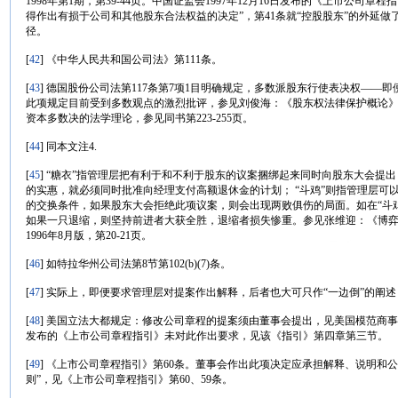
1998年第1期，第39-44页。中国证监会1997年12月16日发布的《上市公司
得作出有损于公司和其他股东合法权益的决定”，第41条就“控股股东”的外延做
径。
[
42
] 《中华人民共和国公司法》第111条。
[
43
] 德国股份公司法第117条第7项1目明确规定，多数派股东行使表决权—
此项规定目前受到多数观点的激烈批评，参见刘俊海：《股东权法律保护概论》，人
资本多数决的法学理论，参见同书第223-255页。
[
44
] 同本文注4.
[
45
] “糖衣”指管理层把有利于和不利于股东的议案捆绑起来同时向股东大会提
的实惠，就必须同时批准向经理支付高额退休金的计划； “斗鸡”则指管理层可
的交换条件，如果股东大会拒绝此项议案，则会出现两败俱伤的局面。如在“斗
如果一只退缩，则坚持前进者大获全胜，退缩者损失惨重。参见张维迎：《博
1996年8月版，第20-21页。
[
46
] 如特拉华州公司法第8节第102(b)(7)条。
[
47
] 实际上，即便要求管理层对提案作出解释，后者也大可只作“一边倒”的阐
[
48
] 美国立法大都规定：修改公司章程的提案须由董事会提出，见美国模范商事公司法§10.
发布的《上市公司章程指引》未对此作出要求，见该《指引》第四章第三节。
[
49
] 《上市公司章程指引》第60条。董事会作出此项决定应承担解释、说明和
则”，见《上市公司章程指引》第60、59条。