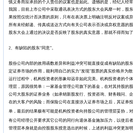
慎义务而应承担的个人责任的议案也是如此。遗憾的是，经纪人经
我国，目前上市公司中采取通讯表决方式的股东大会风靡一时，股
果按照仅统计否决票的原则，只有在表决票上明确注明反对议案或
所有未经邮递、传真或送达方式向有关公司表示否决或弃权意愿的
股东大会上通过的决议是否反映了股东的真实意愿，那就不得而知
2、有缺陷的股东“同意”。
股份公司内部的效用函数差异和利益冲突可能直接促成有缺陷的股东
定证券市场的作用，能利用自己的实力“发现”股票的真实价格并为散
运行过程中，机构投资者的形象却远非如此完美。机构投资者的个
理层，原因很简单：一家基金管理公司旗下的基金，在对其持股的
公司大股东的证券业务（如承销新股发行、投资咨询、财务顾问、
在的大客户的风险；而保险公司在直接涉入证券市场之后，其证券投
单，最后的结果极有可能是机构投资者向持股公司的管理层妥协，
有公司经理公开要求其它公司的同行向退休基金施加压力，以使后
管理层本身就是由控股股东授意选出的时候，上述的利益冲突更加