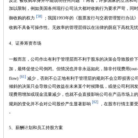
反正“被收购本身并不能说明任何问题”！再者，许多国家的立法和
加以限制，例如美国各州现行公司法大都对收购行为要求严苛，同
[58]
御收购的权力
；我国1993年的《股票发行与交易管理暂行办法
收购不具备可操作性。无效率的管理层得以在法律的荫庇下高枕无
4、证券筹资市场
一般而言，公司作出有利于管理层而不利于股东的决策会导致股价
加，最终促使公司倒闭。但情况也并非永远如此，除非付现费用(out-of-pock
[61]
flow)
减少，否则不公正地有利于管理层的规则不会立即损害公
倾斜的决策只会导致公司效益在未来某个时候降低，或使公司利润
现费用增加或现金流量减少，也就不会直接影响公司在产品市场上
[62]
规则的变化并不会对公司股价产生显著影响
，在股市行情主要受
。
5、薪酬计划和员工持股方案