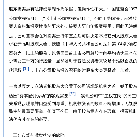
股东提案虽有法律或章程作为依据，但操作性不大。中国证监会1997
公司章程指引》（“《上市公司章程指引》”）不同于美国法，未对
案人资格和提案性质的要求外，提案人要自负提案费用，因此无法
是，公司董事会在对提案进行审查之后可以决定不把它列入股东大
求召开临时股东大会，按照《中华人民共和国公司法》第104条的
百分之十以上的股份，以我国目前上市公司总股本的平均值为三个
少需要三千万的持股量，显然这对于普通投资者来说是个难以企及的
[51]
代理权
，上市公司股东提议召开临时股东大会更是难上加难。
一言以蔽之，立法者把股东大会置于公司诸组织机构之首，赋予股
[52]
适应“资本雇佣劳动”的客观需要
，实现公司中“主权在民”的民
关系逐步理顺并日益受到尊重、机构投资者的数量不断增加，无疑
民主的最重要渠道。但直至今日，由于股东意志存在瑕疵，投票机
法仍有其存在的必要。
（三）市场与激励机制的缺陷