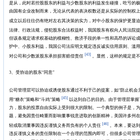
是从，此时若控股股东的利益与少数股东的利益发生碰撞，吃亏的
由国有企业改制而来，无论从代表的表决权数还是从实际的控制权上
成立以后往往仍有绝对左右其决策的实力，对中小股东的保护更显
法律、行政法规，侵犯股东合法权益时，我国股东有权向人民法院
但该条规定请求权基础的模糊性、救济手段的单一性和高昂的诉讼
护中、小股东利益，我国公司法应明文规定违反诚实信用原则、滥
[43]
对公司和少数派股东承担损害赔偿责任
。显然，这样的规定是不
3、受协迫的股东“同意”
公司管理层可以协迫或诱使股东通过不利于己的提案，如“防止机会
[45]
用“糖衣”策略和“斗鸡”策略
以达到自己的目的。由于管理层掌握
力，股东的投票自由实际上受到很大的限制。一个典型的例子是，
题，避免因责任畸重而影响董事锐意进取的创新精神，美国许多州在
[46]
轻或取消董事因违反谨慎义务而负有的个人责任
。本来，要达到
违反谨慎义务的责任限制在一个合理的范围内即可，但很多公司管