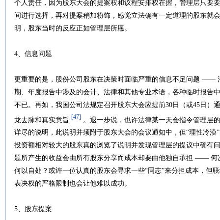
个人责任，因为股东大会的提案权和议程安排权在握，管理层只要要求
间进行选择，再对提案稍加粉饰，感觉立法确有一定道理的股东就会
明，股东当时的反应正如管理层所愿。
4、信息问题
更重要的是，股份公司股东在决策时面临严重的信息不足问题 ——
期、年度报告中涉及的会计、法律和其他专业术语，各种临时报告
不已。再如，我国公司法规定召开股东大会应提前30日（或45日）
[47]
龙去脉和真实意旨
。退一步说，也许法律某一天会指令管理层的
详尽的说明，此说明并须附于股东大会的会议通知中，但“理性冷漠
投资额相对较大的股东真的浏览了说明并发现管理层的提议中确有
题所产生的收益会由所有股东分享而成本却要由他独自承担 —— 何
何以自处？或许一位认真的股东会寻求一些“同志”来分担成本，但
表决权的严格限制也会让他难以成功。
5、股东提案