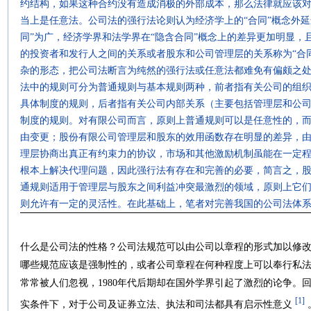
约结构，如果这种合约没有造成消极的外部成本，那么法律就应该
当上是任意法。公司法的强行法论则认为经济学上的“合同”概念外
同”为广，经济学界和法学界在“隐含合同”概念上的差异更加明显
的投资者和发行人之间的关系或者股东和公司管理层的关系称为“合同
杂的形态，把公司法断言为纯然的强行法或任意法都难免有偏颇之
法中的规则可分为普通规则与基本规则两种，前者指有关公司的组
具体制度的规则，后者指有关公司内部关系（主要包括管理层和公
制度的规则。对有限公司而言，原则上普通规则可以是任意性的，
由变更；股份有限公司管理层和股东的效用函数存在明显的差异，
理层协商出真正有约束力的协议，市场和其他激励机制虽能在一定
根本上解决代理问题，因此强行法有存在和完善的必要，简言之，
通规则适用于管理层与股东之间利益冲突最激烈的领域，原则上它
则允许有一定的灵活性。在此基础上，笔者对完善我国的公司法体
什么是公司法的性格？公司法规范可以由公司以章程的形式加以修
哪些规范应该是强制性的，或者公司章程在何种程度上可以奉行私
常常被人们忽视，1980年代后期却在国外学界引起了激烈的论争。
[1]
实条件下，对于公司及证券立法、执法和司法都具有启示性意义