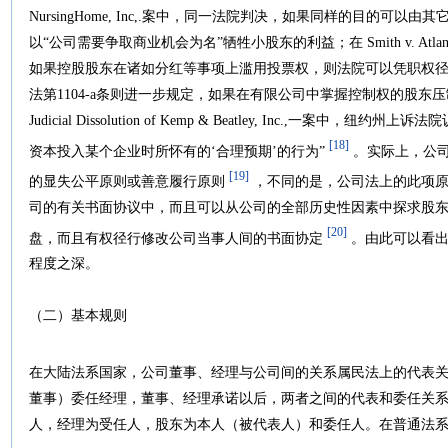
NursingHome, Inc,.案中，同一法院判决，如果同样的目的可
以“公司需要争取商业机会为名”牺牲小股东的利益；在 Smith v. Atlantic
如果控股股东在诸如分红等事项上滥用投票权，则法院可以凭职权
法第1104-a条则进一步规定，如果在有限公司中掌握控制权的股东压
Judicial Dissolution of Kemp & Beatley, Inc.,一
[18]
资本投入某个企业时所怀有的‘合理预期’的行为”
。实际上，公司
[19]
的显失公平原则或善意履行原则
，不同的是，公司法上的此项原
司的有关书面协议中，而且可以从公司的全部历史性因素中探求股
[20]
盘，而且有权径行修改公司当事人间的书面协定
。由此可以看出
程度之深。
（二）基本规则
在大陆法系国家，公司董事、经理与公司间的关系属民法上的代表
董事）委任经理，董事、经理承诺以后，两者之间的代表和委任关
人，经理为受任人，股东为本人（被代表人）和委任人。在普通法