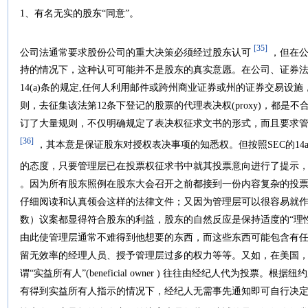
1、有名无实的股东“同意”。
[35]
公司法通常要求股份公司的重大决策必须经过股东认可
，但在公
持的情况下，这种认可可能并不是股东的真实意愿。在公司、证券法号
14(a)条的规定,任何人利用邮件或跨州商业证券或州的证券交易设
则，去征集该法第12条下登记的股票的代理表决权(proxy)，都是
订了大量规则，不仅明确规定了表决权征求文书的形式，而且要求
[36]
，其本意是保证股东对授权表决事项的知悉权。但按照SEC的14a-
的态度，只要管理层已在投票权征求书中就其投票意向进行了提示
。因为所有股东照例在股东大会召开之前都接到一份内容复杂的投
仔细阅读和认真领会这样的法律文件；又因为管理层可以很容易就
数）议案都显得符合股东的利益，股东的自然反应是保持适度的“理
由此使管理层通常不难得到他想要的东西，而这些东西可能包含有
留无效率的经理人员、授予管理层过多的权力等等。又如，在美国
谓“实益所有人”(beneficial owner ) 往往由经纪人代为投票。根据纽约
有得到实益所有人指示的情况下，经纪人无需事先通知即可自行决