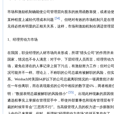
市场和激励机制确能使公司管理层向股东的效用函数靠拢，或者迫
[54]
某种程度上减轻代理成本问题
。但绝对有效的市场机制只是在理
见得必然有明显的正相关关系，这样，市场和激励机制在调适管理
1、经理劳动力市场
在我国，职业经理的人材市场尚未形成，所谓“猎头公司”的作用并
国家，情况也不令人满意：对于中、下层经理人员而言，经理劳动力
场，避免在潜在的人事记录上留下污点，有激励努力工作；但对公司
况可能并不一样。理论上，不称职的公司总裁有被解职的风险，但
系。Weisbach对美国64岁以下的公司总裁离职情况的一项调查统
任一年份离职，而在表现最劣的公司中相应的数字是6%，两者相差仅3个百
[55]
明：“数据表明总裁被解职的风险很小”
。出现此种现象的原因很
遴选权事实上掌握在管理层手中，即使外部董事也和现有管理层有
裁的时候常常会“三思而不行”。当高级管理人员的权力进一步膨胀到
上由自己来掌握，此时，所谓的“经理劳动力市场”也就不复存在了。