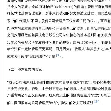
股份公司的委托 ── 代理结构中，两者的效用函数也会发生偏离
足个人的需要，造成“图利自己”(self-benefit)的问题；管理
括技术改进和管理创新）所带来的被迫的努力和适应过程，由此造成“偷懒”
系中的“代理人”不同，股份公司管理层不仅有着广泛的权力，而且
以股东的成本来维持自己的地位并提高自己的待遇，即自我维持(self-main
之间效用函数的差异决定了股份公司法中核心的基本规则和有关权
决策权的分配和决策权行使的条件的规则）应当是强制性的，不能
者或法官一定比管理层更高明，而是因为在“代理人”与其服务之“本
[33]
或实质性改变“游戏规则”的力量
。
（二）股东意志的暇疵
“股份公司法原则上是强制性的”意味着即使股东“同意”，核心的基
层决定或更改。否则，由于股东意志上的瑕疵，允许管理层经过股东
严重背离公平正义的结果。股东意志上的瑕疵表现在其“同意”可能
[34]
的，因而股东与公司管理层缔结的“协议”的效力可以置疑
。