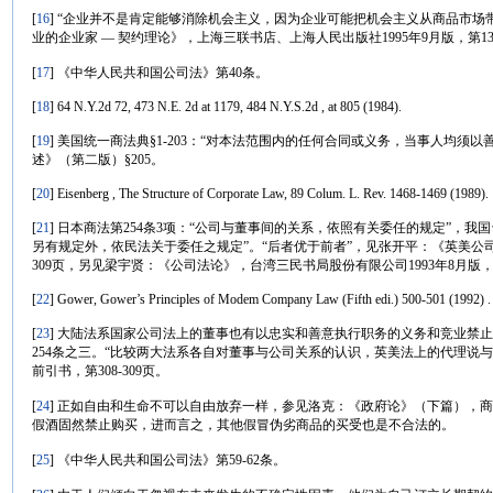
[
16
] “企业并不是肯定能够消除机会主义，因为企业可能把机会主义从商品市场
业的企业家 — 契约理论》，上海三联书店、上海人民出版社1995年9月版，第1
[
17
] 《中华人民共和国公司法》第40条。
[
18
] 64 N.Y.2d 72, 473 N.E. 2d at 1179, 484 N.Y.S.2d , at 805 (1984).
[
19
] 美国统一商法典§1-203：“对本法范围内的任何合同或义务，当事人均须
述》（第二版）§205。
[
20
] Eisenberg , The Structure of Corporate Law, 89 Colum. L. Rev. 1468-1469 (1989).
[
21
] 日本商法第254条3项：“公司与董事间的关系，依照有关委任的规定”，我
另有规定外，依民法关于委任之规定”。“后者优于前者”，见张开平：《英美公司
309页，另见梁宇贤：《公司法论》，台湾三民书局股份有限公司1993年8月版，第
[
22
] Gower, Gower’s Principles of Modem Company Law (Fifth edi.) 500-501 (1992) .
[
23
] 大陆法系国家公司法上的董事也有以忠实和善意执行职务的义务和竞业禁止
254条之三。“比较两大法系各自对董事与公司关系的认识，英美法上的代理说
前引书，第308-309页。
[
24
] 正如自由和生命不可以自由放弃一样，参见洛克：《政府论》（下篇），商务
假酒固然禁止购买，进而言之，其他假冒伪劣商品的买受也是不合法的。
[
25
] 《中华人民共和国公司法》第59-62条。