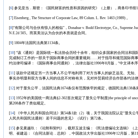
[
6
] 参见亚当．斯密：《国民财富的性质和原因的研究》（上册），商务印书馆1972
[
7
] Eisenberg , The Structure of Corporate Law, 89 Colum. L. Rev. 1463 (1989) 。
[
8
]“有限公司与合伙有惊人的相似”，Donahue v. Bodd Electrotype, Co., Supreme Judicial Co
N.E.2d 505。而英美法认为合伙的本质就是合同。
[
9
] 1804年法国民法典第1134条。
[
10
] “该《通则》是国际统一私法协会历经十余年，组织众多国家的合同法和国际
完成制订工作的一部关于国际商事合同的重要规则……对于指导和规范国际商事
约法律司编译：《国际商事合同通则》，法律出版社1996年8月版，“中文译本序
[
11
] 该款中还规定另一方当事人不公平地利用了对方当事人的缺乏远见、无知、
事实亦明显和双方当事人间的信息不对称有关，见对外贸易经济合作部条约法律
[
12
] 对于显失公平，法国民法典1674条仅有范围狭窄的规定，德国民法典138
[
13
] 1952年的美国统一商法典§2-302首次规定了显失公平制度(the principle of un
第208条作了类似规定。
[
14
] 《中华人民共和国合同法》第54条1款（2）项，关于我国法院认定“显失
人民共和国民法通则〉若干问题的意见》（试行）第72条。
[
15
] 参见黄越玖：《论附和契约》，载郑玉波主编：《民法债编论文选辑》（上册
明、崔建远：《合同法新论．总则》，中国政法大学出版社1996年12月版，第111