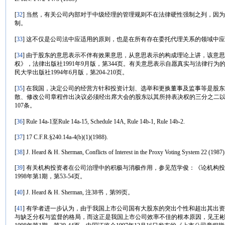
[
32
] 当然，有关公司内部对于中级经理的管理规则不在法律硬性强制之列，因
制。
[
33
] 这不仅是公司法中应适用的原则，也是在所有存在委托代理关系的领域中
[
34
] 由于股东的意思表示不伴有效果意思，从意思表示的构成理论上讲，该意
权》，法律出版社1991年9月版，第344页。有关意思表示自愿真实与法律行
民大学出版社1994年6月版，第204-210页。
[
35
] 在我国，决定公司的经营方针和投资计划、选举和更换董事及监事等是股
散、修改公司章程作出决议必须经出席大会的股东以其所持表决权的三分之二以上
107条。
[
36
] Rule 14a-1至Rule 14a-15, Schedule 14A, Rule 14b-1, Rule 14b-2.
[
37
] 17 C.F.R.§240.14a-4(b)(1)(1988).
[
38
] J. Heard & H. Sherman, Conflicts of Interest in the Proxy Voting System 22 (1987)
[
39
] 有关机构投资者在公司治理中的积极与消极作用，参见范学俊：《论机构
1998年第1期，第53-54页。
[
40
] J. Heard & H. Sherman, 注38书，第99页。
[
41
] 有学者进一步认为，由于我国上市公司国有大股东的突出个性和超出其出资
与缺乏分权与监督的格局，而这正是我国上市公司效率不佳的根本原因，见王