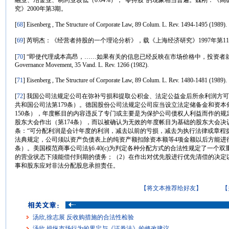
融业、冶金业、制药业较低（0.04%），“零持股”的现象相当普遍。魏刚：《
究》2000年第3期。
[
68
] Eisenberg , The Structure of Corporate Law, 89 Colum. L. Rev. 1494-1495 (1989).
[
69
] 芮明杰：《经营者持股的一个理论分析》，载《上海经济研究》1997年第11
[
70
] “即使代理成本高昂，……如果有关的信息已经反映在市场价格中，投资者就不会受到损害”
Governance Movement, 35 Vand. L. Rev. 1266 (1982).
[
71
] Eisenberg , The Structure of Corporate Law, 89 Colum. L. Rev. 1480-1481 (1989).
[
72
] 我国公司法规定公司在弥补亏损和提取公积金、法定公益金后所余利润方
共和国公司法第179条）。德国股份公司法规定公司应当设立法定储备金和资
150条），年度帐目的内容违反了专门或主要是为保护公司债权人利益而作的规
股东大会作出（第174条），而以被确认为无效的年度帐目为基础的股东大会决议
条：“可分配利润是会计年度的利润，减去以前的亏损，减去为执行法律或章程
法典规定，公司须以资产负债表上的纯资产额扣除资本额等4项金额以后方能进行
条）。美国模范商事公司法§6.40(c)为判定各种分配方式的合法性规定了一个
的营业状态下须能偿付到期的债务；（2）在作出对优先股进行优先清偿的决定
事和股东应对非法分配股息承担责任。
【将文本推荐给好友】
【
汤欣,徐志展 反收购措施的合法性检验
汤欣 操纵市场行为的界定与《证券法》的修改建议