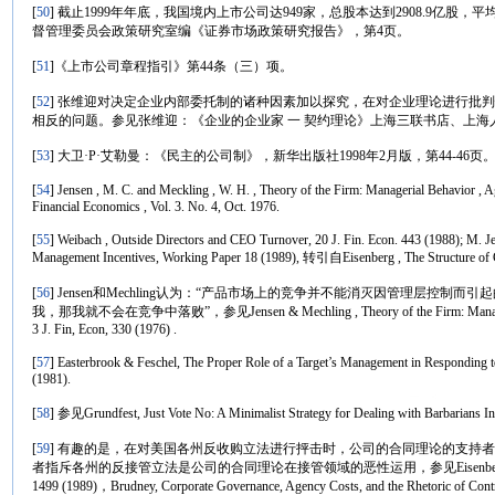
[
50
] 截止1999年年底，我国境内上市公司达949家，总股本达到2908.9亿股，
督管理委员会政策研究室编《证券市场政策研究报告》，第4页。
[
51
]《上市公司章程指引》第44条（三）项。
[
52
] 张维迎对决定企业内部委托制的诸种因素加以探究，在对企业理论进行批
相反的问题。参见张维迎：《企业的企业家 一 契约理论》上海三联书店、上海人
[
53
] 大卫·P·艾勒曼：《民主的公司制》，新华出版社1998年2月版，第44-46页
[
54
] Jensen , M. C. and Meckling , W. H. , Theory of the Firm: Managerial Behavior , 
Financial Economics , Vol. 3. No. 4, Oct. 1976.
[
55
] Weibach , Outside Directors and CEO Turnover, 20 J. Fin. Econ. 443 (1988); M.
Management Incentives, Working Paper 18 (1989), 转引自Eisenberg , The Structure of 
[
56
] Jensen和Mechling认为：“产品市场上的竞争并不能消灭因管理层控
我，那我就不会在竞争中落败”，参见Jensen & Mechling , Theory of the Firm: Managerial Be
3 J. Fin, Econ, 330 (1976) .
[
57
] Easterbrook & Feschel, The Proper Role of a Target’s Management in Responding t
(1981).
[
58
] 参见Grundfest, Just Vote No: A Minimalist Strategy for Dealing with Barbarians Ins
[
59
] 有趣的是，在对美国各州反收购立法进行抨击时，公司的合同理论的支持
者指斥各州的反接管立法是公司的合同理论在接管领域的恶性运用，参见Eisenberg , The Structure
1499 (1989)，Brudney, Corporate Governance, Agency Costs, and the Rhetoric of Cont