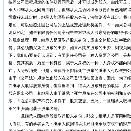
按照公司章程规定的条件获得同意后，才可以成为股东。由此可见
承人和继承人之间自由转让，但继承人是否因继承股份而当然地取
司章程未规定时，继承人能否取得股东身份，法律则没有规定。我
定前，可以借鉴法国公司法的上述规定处理此类案件。即：如果公
则从约定；如果有限责任公司章程中未对继承人股东身份的取得作出
的规定处理，即，继承人是否取得股东身份，应由全体股东过半数
份，其必须购买死亡股东的出资，如果不购买股东的出资，则视为
下，我们仍要充分认识到：有限责任公司是一种人资两合公司，是
格，究其实质，乃是一种身份，属于人身权的一种，人身权不能向
亡，人身权消失。但是，法律并不排除死亡股东的继承人可以依照
由于《公司法》规定禁止股东在公司登记后抽回出资，因此，为了
许继承人取得股东身份，但应当看到，继承人股东身份的取得，并
股东退出公司，其继承人由于继承了死亡股东在公司中的权利和义
东，即在公司财产不变的条件下，股东变更。因此，一旦继承人取
承的出资额记载于股东名册。
一旦继承人因继承股份取得股东身份，那么，继承人是否同时取得
同看法，有的学者认为：继承人依据继承法只能继承股东权中的财