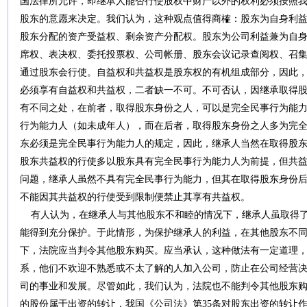
国法律所允许，即继承人能否行使股权中财产以外的权利必须按照我
股东的意愿来决定。我们认为，这种观点值得商榷：股东为自身利
股东分配的资产受益权、剩余资产分配权。股东为公司利益兼为自
席权、表决权、委托投票权、公司帐册、股东会议记录查阅权、召
通过股东会行使。自益权和共益权是股东权的有机组成部分，因此
必须享有自益权和共益权，二者缺一不可。不可否认，因继承取得
有不同之处，在前者，取得股东身份之人，可以是完全民事行为能
行为能力人（如未成年人），而在后者，取得股东身份之人多为完
东必须是完全民事行为能力人的规定，因此，继承人当然在取得股
股东共益权的行使多以股东具有完全民事行为能力人为前提，但共
问题，继承人虽然不具有完全民事行为能力，但其在取得股东身份
不能因其共益权的行使受到限制便禁止其享有共益权。
有人认为，在继承人与其他股东不和睦的情况下，继承人虽取得了
能得到充分保护。于此情形，为保护继承人的利益，在其他股东不
下，法院应当判令其他股东购买。应当承认，这种做法有一定道理
系，他们不欢迎不熟悉或不太了解的人加入公司，防止在公司经营
司的事业和发展。尽管如此，我们认为，法院也不能判令其他股东
的股份属于出资的转让，我国《公司法》第35条对股东出资的转让