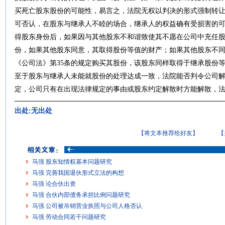
买死亡股东股份的可能性，易言之，法院无权以判决的形式强制转让
可否认，在股东与继承人不睦的场合，继承人的权益确有受损害的
得股东身份后，如果因与其他股东不和谐致使其不愿在公司中充任
份，如果其他股东同意，其取得股份等值的财产；如果其他股东不
《公司法》第35条的规定购买其股份，该股东同样取得于继承股份
至于股东与继承人未能就股份的处理达成一致，法院能否判令公司
定，公司只有在出现法律规定的事由或股东约定解散时方能解散，
出处:无出处
【将文本推荐给好友】
【
马强 股东知情权基本问题研究
马强 完善我国退伙形式立法的构想
马强 论合伙出资
马强 合伙内部债务承担比例问题研究
马强 公司被吊销营业执照与公司人格否认
马强 劳动合同若干问题研究