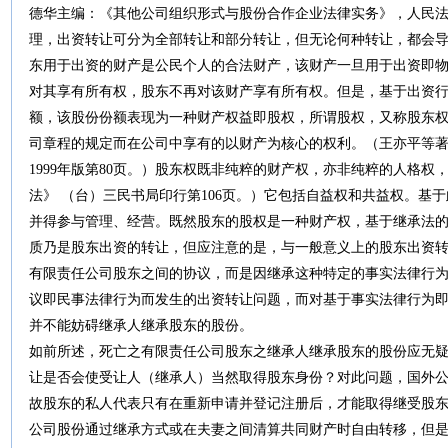
德华主编：《其他公司组织形式与股份合作企业法律实务》，人民法院
理，出资转让可分为全部转让和部分转让，但无论何种转让，都会
东用于出资的财产是公民个人的合法财产，该财产一旦用于出资即
对其享有所有权，股东不再对该财产享有所有权。但是，基于出资
额，该股份份额表现为一种财产权益即股权，所谓股权，又称股东
司章程的规定而在公司中享有的以财产为核心的权利。（王亦平等著
1999年版第80页。）股东权既非纯粹的财产权，亦非纯粹的人格
法》 （台）三民书局印行第106页。）它包括自益权和共益权。基
并得参与管理、经营。既然股东的股权是一种财产权，基于继承法
质乃是股东出资的转让，但应注意的是，与一般意义上的股东出资
有限责任公司股东之间的协议，而是因继承这种特定的事实法律行
议即民事法律行为而发生的出资转让问题，而对基于事实法律行为
并不能妨碍继承人继承股东的股份。
如前所述，死亡之有限责任公司股东之继承人继承股东的股份应无
让是否会使受让人（继承人）当然取得股东身份？对此问题，国外
故股东的私人代表只有在重新申请并登记注册后，才能取得继受股
公司股份通过继承方式或在夫妻之间清算共同财产时自由转移，但