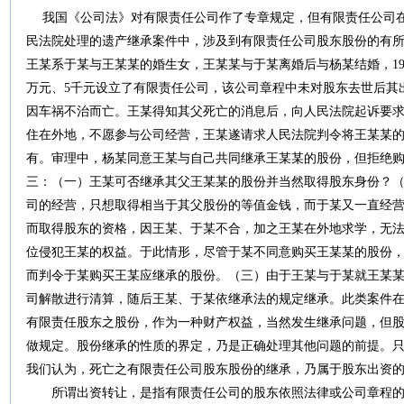
我国《公司法》对有限责任公司作了专章规定，但有限责任公司在
民法院处理的遗产继承案件中，涉及到有限责任公司股东股份的有
王某系于某与王某某的婚生女，王某某与于某离婚后与杨某结婚，1996
万元、5千元设立了有限责任公司，该公司章程中未对股东去世后其出
因车祸不治而亡。王某得知其父死亡的消息后，向人民法院起诉要
住在外地，不愿参与公司经营，王某遂请求人民法院判令将王某某
有。审理中，杨某同意王某与自己共同继承王某某的股份，但拒绝
三：（一）王某可否继承其父王某某的股份并当然取得股东身份？
司的经营，只想取得相当于其父股份的等值金钱，而于某又一直经
而取得股东的资格，因王某、于某不合，加之王某在外地求学，无
位侵犯王某的权益。于此情形，尽管于某不同意购买王某某的股份
而判令于某购买王某应继承的股份。（三）由于王某与于某就王某
司解散进行清算，随后王某、于某依继承法的规定继承。此类案件
有限责任股东之股份，作为一种财产权益，当然发生继承问题，但
做规定。股份继承的性质的界定，乃是正确处理其他问题的前提。
我们认为，死亡之有限责任公司股东股份的继承，乃属于股东出资
所谓出资转让，是指有限责任公司的股东依照法律或公司章程的