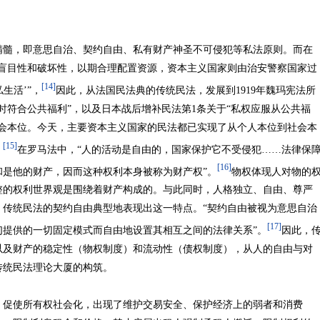
，即意思自治、契约自由、私有财产神圣不可侵犯等私法原则。而在
的盲目性和破坏性，以期合理配置资源，资本主义国家则由治安警察国家过
[14]
生活’”，
因此，从法国民法典的传统民法，发展到1919年魏玛宪法所
时符合公共福利”，以及日本战后增补民法第1条关于“私权应服从公共福
社会本位。今天，主要资本主义国家的民法都已实现了从个人本位到社会本
[15]
。
在罗马法中，“人的活动是自由的，国家保护它不受侵犯……法律保
[16]
是他的财产，因而这种权利本身被称为财产权”。
物权体现人对物的
整的权利世界观是围绕着财产构成的。与此同时，人格独立、自由、尊严
，传统民法的契约自由典型地表现出这一特点。“契约自由被视为意思自治
[17]
们提供的一切固定模式而自由地设置其相互之间的法律关系”。
因此，
以及财产的稳定性（物权制度）和流动性（债权制度），从人的自由与对
了传统民法理论大厦的构筑。
使所有权社会化，出现了维护交易安全、保护经济上的弱者和消费