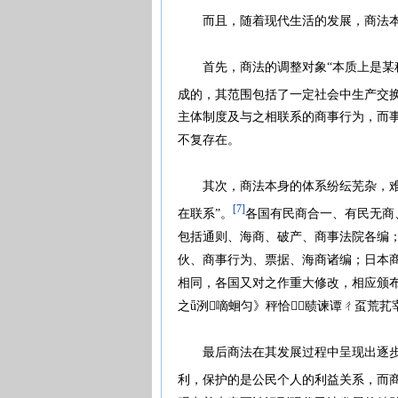
而且，随着现代生活的发展，商法本
首先，商法的调整对象“本质上是某种
成的，其范围包括了一定社会中生产交换
主体制度及与之相联系的商事行为，而
不复存在。
其次，商法本身的体系纷纭芜杂，难以
[7]
在联系”。
各国有民商合一、有民无商
包括通则、海商、破产、商事法院各编
伙、商事行为、票据、海商诸编；日本
相同，各国又对之作重大修改，相应颁
之ǖ洌嘀蛔匀》秤恰赜谏谭ㄔ虿荒芤宰茉蚬崛
最后商法在其发展过程中呈现出逐步公
利，保护的是公民个人的利益关系，而