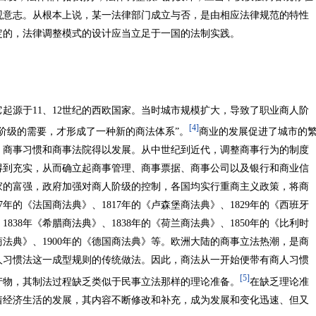
观意志。从根本上说，某一法律部门成立与否，是由相应法律规范的特性
定的，法律调整模式的设计应当立足于一国的法制实践。
它起源于11、12世纪的西欧国家。当时城市规模扩大，导致了职业商人阶
[4]
阶级的需要，才形成了一种新的商法体系”。
商业的发展促进了城市的
、商事习惯和商事法院得以发展。从中世纪到近代，调整商事行为的制度
得到充实，从而确立起商事管理、商事票据、商事公司以及银行和商业信
国家的富强，政府加强对商人阶级的控制，各国均实行重商主义政策，将商
7年的《法国商法典》、1817年的《卢森堡商法典》、1829年的《西班牙
1838年《希腊商法典》、1838年的《荷兰商法典》、1850年的《比利时
大利商法典》、1900年的《德国商法典》等。欧洲大陆的商事立法热潮，是商
人习惯法这一成型规则的传统做法。因此，商法从一开始便带有商人习惯
[5]
产物，其制法过程缺乏类似于民事立法那样的理论准备。
在缺乏理论准
着经济生活的发展，其内容不断修改和补充，成为发展和变化迅速、但又