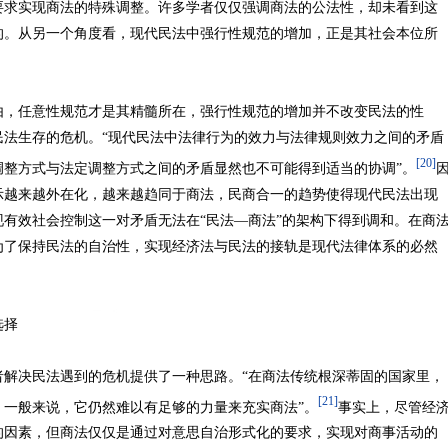
要求实现商法的特殊调整。许多学者仅仅强调商法的公法性，却未看到这
的。从另一个角度看，现代民法中强行性规范的增加，正是其社会本位所
任意性规范才是其精髓所在，强行性规范的增加并不改变民法的性
民法生存的危机。“现代民法中法律行为的效力与法律规则效力之间的矛盾
[20]
调整方式与法定调整方式之间的矛盾显然也不可能得到适当的协调”。
示越来越外在化，越来越趋同于商法，民商合一的趋势使得现代民法出现
有效社会控制这一对矛盾无法在“民法—商法”的架构下得到调和。在商
为了保持民法的自治性，实现经济法与民法的接轨是现代法律体系的必然
然选择
决民法遇到的危机提供了一种思路。“在商法传统根深蒂固的国家里，
[21]
一般来说，它仍然难以有足够的力量来充实商法”。
事实上，尽管经
的因素，但商法仅仅是通过对意思自治形式化的要求，实现对商事活动的