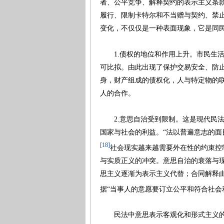
者、公平竞争、解释契约的表示主义条
履行、限制卡特尔和不当赠与契约、禁
变化，不仅仅是一种表面现象，它是同
1.债权的地位和作用上升。市民生活
可比拟。由此出现了保护交易安全、防
身，财产组成的债权化，人与特定物的
人的合作。
2.意思自治受到限制。这是现代民法
国家与社会的利益。“法以普遍意志的面
[18]
社会现实越来越需要外在性的约束控
与实质正义的冲突。意思自治的衰落与
思主义逐渐为表示主义代替；合同解释
据“当事人的意愿要订立公平和符合社会
民法中意思表示客观化和形式主义的发