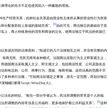
身理论的先天不足也使其陷入一种尴尬的境地。
生产经营关系，此种社会关系是由营业性主体所从事的营业性行为所形
[6]
和分配各阶段上形成的基础关系”。
由此可见，商法独立的基础在于其
事实上，商人特殊身份的消失和商业的泛化，使商法独立于民法的依据已
形成共同的法律原则，“组成它的几个法律相互之间，并没有完整的内
、有商无民、无民无商等各种模式。法国商法采取行为主义即客观主义，
；而德国商法采取属人主义，即主观主义，包括商业性质、公司及隐名合
商法则有总则、公司、商事行为、票据、海商等编。这些法典的范围不尽
布了多种单行法规，“可知商法应规定之事项，原无一定范围，而划分独立
濉薄?script>WriteZhu(,8,);
法化的特征。“相当一部分学者认为，民法所调整的常常是个人的福
[9]
商法所调整的内容常涉及公共福利，更多地保护着公共利益关系”。
这种