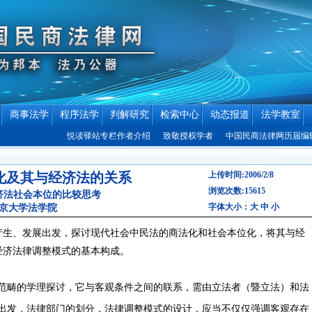
商事法学
程序法学
判解研究
检索中心
动态报道
法学教室
悦读驿站专栏作者介绍
致敬授权学者
中国民商法律网历届编辑联系
化及其与经济法的关系
上传时间:2006/2/8
浏览次数:15615
济法社会本位的比较思考
字体大小：
大
中
小
北京大学法学院
、发展出发，探讨现代社会中民法的商法化和社会本位化，将其与经
经济法律调整模式的基本构成。
畴的学理探讨，它与客观条件之间的联系，需由立法者（暨立法）和法
出发，法律部门的划分，法律调整模式的设计，应当不仅仅强调客观存在