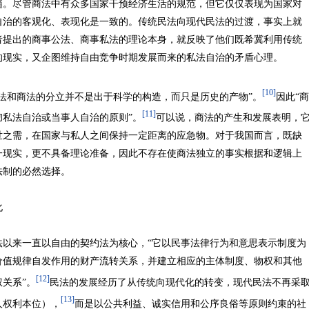
髓。尽管商法中有众多国家干预经济生活的规范，但它仅仅表现为国家对
自治的客观化、表现化是一致的。传统民法向现代民法的过渡，事实上就
者提出的商事公法、商事私法的理论本身，就反映了他们既希冀利用传统
的现实，又企图维持自由竞争时期发展而来的私法自治的矛盾心理。
[10]
和商法的分立并不是出于科学的构造，而只是历史的产物”。
因此“商
[11]
私法自治或当事人自治的原则”。
可以说，商法的产生和发展表明，
世之需，在国家与私人之间保持一定距离的应急物。对于我国而言，既缺
一现实，更不具备理论准备，因此不存在使商法独立的事实根据和逻辑上
国法制的必然选择。
法化
来一直以自由的契约法为核心，“它以民事法律行为和意思表示制度为
价值规律自发作用的财产流转关系，并建立相应的主体制度、物权和其他
[12]
关系”。
民法的发展经历了从传统向现代化的转变，现代民法不再采
[13]
人权利本位），
而是以公共利益、诚实信用和公序良俗等原则约束的社