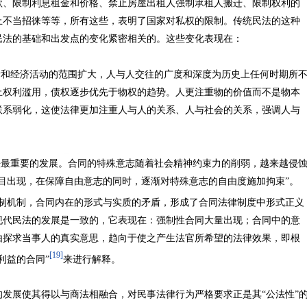
款、限制利息租金和价格、禁止房屋出租人强制承租人搬迁、限制权利的
止不当招徕等等，所有这些，表明了国家对私权的限制。传统民法的这种
民法的基础和出发点的变化紧密相关的。这些变化表现在：
和经济活动的范围扩大，人与人交往的广度和深度为历史上任何时期所
止权利滥用，债权逐步优先于物权的趋势。人更注重物的价值而不是物本
联系弱化，这使法律更加注重人与人的关系、人与社会的关系，强调人与
最重要的发展。合同的特殊意志随着社会精神约束力的削弱，越来越侵
目出现，在保障自由意志的同时，逐渐对特殊意志的自由度施加拘束”。
制机制，合同内在的形式与实质的矛盾，形成了合同法律制度中形式正义
现代民法的发展是一致的，它表现在：强制性合同大量出现；合同中的意
由探求当事人的真实意思，趋向于使之产生法官所希望的法律效果，即根
[19]
利益的合同”
来进行解释。
展使其得以与商法相融合，对民事法律行为严格要求正是其“公法性”