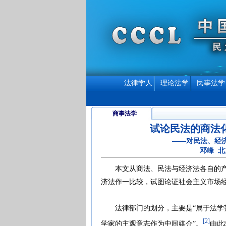
法律学人
理论法学
民事法学
商事法学
试论民法的商法
——对民法、经
邓峰 
本文从商法、民法与经济法各自的产生
济法作一比较，试图论证社会主义市场
法律部门的划分，主要是“属于法学范
[2]
学家的主观意志作为中间媒介”。
由此