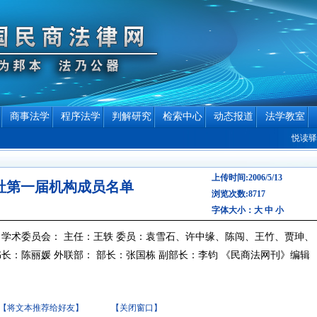
商事法学
程序法学
判解研究
检索中心
动态报道
法学教室
悦读驿
上传时间:2006/5/13
社第一届机构成员名单
浏览次数:8717
字体大小：
大
中
小
 学术委员会： 主任：王轶 委员：袁雪石、许中缘、陈闯、王竹、贾珅、
书长：陈丽媛 外联部： 部长：张国栋 副部长：李钧 《民商法网刊》编辑
【将文本推荐给好友】
【关闭窗口】