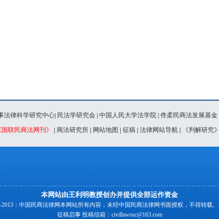
事法律科学研究中心
民法学研究会
中国人民大学法学院
佟柔民商法发展基金
|
|
|
《国联民商法网刊》
|
商法研究所
|
网站地图
|
征稿
|
法律网站导航
|
《判解研究
本网站由王利明教授创办并提供全部运作资金
00-2013：中国民商法律网本网站所有内容，未经中国民商法律网书面授权，不得转载
征稿启事
投稿信箱：
civillawruc@163.com