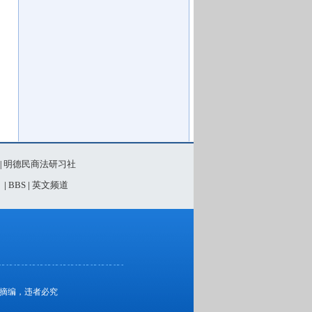
明德民商法研习社
|
》
|
BBS
|
英文频道
、摘编，违者必究