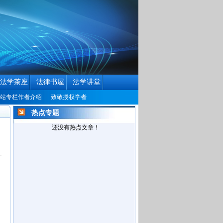
法学茶座
法律书屋
法学讲堂
站专栏作者介绍
致敬授权学者
中国民商法律网历届编辑联系方式征集公告
中
热点专题
还没有热点文章！