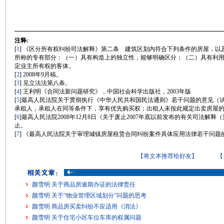
注释:
[
1
] 《区分所有权纠纷司法解释》第二条 建筑区划内符合下列条件的房屋，
所称的专有部分：（一）具有构造上的独立性，能够明确区分；（二）具有利
定业主所有权的客体。
[
2
] 2008年9月稿。
[
3
] 见立法法第八条。
[
4
] 王利明《合同法新问题研究》，中国社会科学出版社，2003年版
[
5
]最高人民法院关于贯彻执行《中华人民共和国民法通则》若干问题的意见（试
承租人，承租人在同等条件下，享有优先购买权；出租人未按此规定出卖房屋
[
6
]最高人民法院2008年12月8日《关于废止2007年底以前发布的有关司法解
止。
[
7
] 《最高人民法院关于审理城镇房屋租赁合同纠纷案件具体应用法律若干问题的解
【将文本推荐给好友】
【
颜雪明 关于商品房逾期办证的法律责任
颜雪明 关于“物业管理区域划分”问题的思考
颜雪明 商品房买卖纠纷不应适用《消法》
颜雪明 关于住宅小区车位车库的权属问题