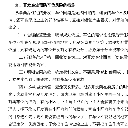
九、开发企业预防车位风险的措施
从事商品住宅的开发，车位问题是无法回避的。建设的车位不及
转，还可能形成业主的群体性事件，直接对经营产生困扰。对于如
建议：
（一）合理配置数量，取得规划依据。车位的需求往往滞后于住
车位不能完全实现市场价值的地方，容易造成资产沉淀，故规划配
依据，只有规划内的车位开发商才有权处分，故必须十分重视车位
（二）谨慎确定价格，回收资金为上。对开发企业而言，资金周
能迅速回收资金为宜。
（三）明晰合同条款，确定权利义务。不要采用转让“使用权”、
订立买卖合同，明确转让的就是车位所有权。
（四）尽早推出销售，避免夜长梦多。很多开发商在卖房子的时
卖，这就非常容易引发冲突。因为业主已经适应了小区里的一切，
商卖车位的行为。有的小区，业主自主成立的业主大会解聘了原来
理人，拒不承认开发商在小区内的任何权益，宣布小区内的车位全
的门都进不去，更不要说管理自己的车位了。在车位不能登记的地
合理定价、优惠促销，尽快把车位转让给业主，不要把车位作为可