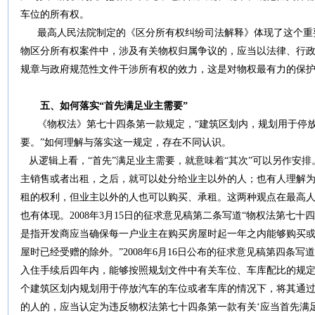
车位的所有权。
最高人民法院制定的《区分所有权纠纷司法解释》体现了这个重要
物区分所有权案件中，涉及有关物权归属争议的，应当以法律、行政
规章与政府规范性文件干涉所有权的效力，这是对物权最有力的保
五、如何落实“首先满足业主需要”
《物权法》第七十四条第一款规定，“建筑区划内，规划用于停放
要。”如何理解与落实这一规定，存在不同认识。
从逻辑上看，“首先”满足业主需要，就意味着“其次”可以另作安
主销售或者出租，之后，就可以处分给业主以外的人；也有人理解
租的权利，但业主以外的人也可以购买、承租。这两种观点在最高
也有体现。2008年3月15日的征求意见稿第二条写道“物权法第七十
是指开发商应当确保每一户业主在购买房屋时起一年之内能够购买
屋时已经受赠的除外。”2008年6月16日公布的征求意见稿第四条
入住手续后四年内，能够按照规划文件中有关车位、车库配比的规
个建筑区划内规划用于停放汽车的车位或者车库的情况下，将其通
的人的，应当认定为违反物权法第七十四条第一款有关‘应当首先满足