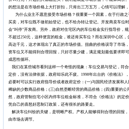
的想法是在市场价格上大打折扣，只肯出三万五万，心情可以理解
为什么业主不愿意接受市场价格？很重要一个因素，在于行政之
买卖，对车位既不做初始登记，也不给办转让登记。开发商卖车位时
会“叫停”开发商。另外，政府对住宅区内的车位租金实行指导价，规
不超过250元，这样便宜的租金，谁还肯买车位？而在深圳中心区
高达千元，这才体现出了真正的市场价值。扭曲的价格误导了市场
资车位又不能得到合理回报，只好尽量少建，满足规划最低要求即
成恶性循环。
我们在某些城市看到这样一个奇怪的现象：车位交易与登记，符合
定价，没有法律依据，政府却乐此不疲。1998年出台的《价格法》
必要时可以实行政府指导价或者政府定价：(一)与国民经济发展和人
稀缺的少数商品价格；(三)自然垄断经营的商品价格；(四)重要的公
然，政府管制住宅小区内停车位租金标准，不符合《价格法》的定
凭自己的喜怒好恶制订政策，还有很长的路要走。
解决车位纠纷的关键，是明晰产权。产权人能够得到合理的回报，
由市场去调节。