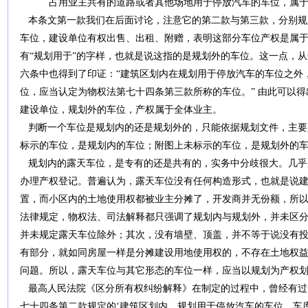
占用业主共有的道路或者其他场地用于停放汽车的车位，属于
本条文第一款我们在后面讨论，注意它的第二款与第三款，分别规
车位，建设单位有权出售、出租、附赠，表明这部分车位产权是属
有“规划用于”的字样，也就是说这指的是规划外的车位。这一点，
六条中也得到了印证：“建筑区划内在规划用于停放汽车的车位之外
位，应当认定为物权法第七十四条第三款所称的车位。” 由此可以
建设单位，规划外的车位，产权属于全体业主。
判断一个车位是规划内的还是规划外的，只能依据规划文件，主要
标示的车位，是规划内的车位；附图上未标示的车位，是规划外的
规划内的露天车位，是专有的还是共有的，实务中分歧很大。几乎
办理产权登记。普遍认为，露天车位没有任何构造形式，也就是说
置，而小区内的土地使用权都被业主分摊了，开发商并无份额，所
法律规定，物权法、司法解释都只强调了规划内与规划外，并未区
并未规定露天车位除外；其次，没有墙壁、顶盖，并不等于说没有
有部分，就如同房屋一样是分摊建设用地使用权的，不存在土地权
问题。所以，露天车位与其它形态的车位一样，应当以规划为产权
最高人民法院《区分所有权纠纷解释》在制定的过程中，曾经有过
七十四条第二款规定的‘建筑区划内，规划用于停放汽车的车位、车