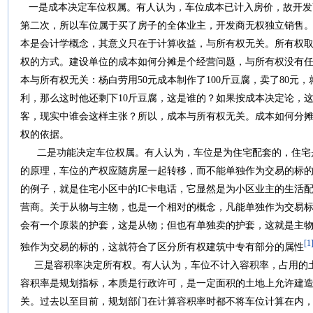
一是成本决定车位权属。有人认为，车位成本已计入房价，故开发
第二次，所以车位属于买了房子的全体业主，开发商无权独立销售
本是会计学概念，其意义只在于计算收益，与所有权无关。所有权
权的方式。建设单位的成本如何分摊是个经营问题，与所有权没有任
本与所有权无关：杨白劳用50元成本制作了100斤豆腐，卖了80元
利，那么这时他还剩下10斤豆腐，这是谁的？如果按成本决定论，这
客，现实中谁会这样主张？所以，成本与所有权无关。成本如何分
权的依据。
二是功能决定车位权属。有人认为，车位是为住宅配套的，住宅
的原理，车位的产权应随房屋一起转移，而不能单独作为交易的标
的例子，就是住宅小区中的IC卡电话，它显然是为小区业主的生活
营商。关于从物与主物，也是一个相对的概念，凡能单独作为交易
会有一个原装的护套，这是从物；但也有单独卖的护套，这就是主
[1
独作为交易的标的，这就符合了区分所有权建筑中专有部分的属性
三是容积率决定所有权。有人认为，车位不计入容积率，占用的土
容积率是规划指标，本质是行政许可，是一定面积的土地上允许建
关。过去以至目前，规划部门在计算容积率时都不将车位计算在内