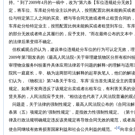
持。” 到了2009年4月的一稿中，改为“第六条【车位违规处分无
定，将车位、车库处分给业主以外的人，按照配置比例未能购买或
位与特定第三人之间的买卖、赠与等合同无效或者终止租赁合同的，
车库处分给特定业主，按照配置比例未能购买或者租赁到车位、车
的部分无效或者终止其履行的，应予支持。”而在最终公布的文本中
的法律后果变得不确定。
但权威观点仍认为，建设单位违规处分车位的行为可认定无效，理
2009年第7期发表的《最高人民法院<关于审理建筑物区分所有权纠
审理物业服务纠纷案件具体应用法律若干问题的解释>的理解与适用
院民一庭庭长，辛、杨为这两部司法解释的起草执笔人，他们的解读
们认为，《物权法》第74条关于车位、车库‘应当首先满足业主的需
规定。如果开发商违反了该规定出卖或者出租车位，有利害关系的
赁关系的，人民法院应予支持。”相信这也代表了人民法院普遍的观
问题是，关于法律的强制性规定，最高人民法院公布的《合同法解
条第（五）项规定的‘强制性规定’，是指效力性强制性规定。（第十
律及行政法规明确规定违反该类规定将导致合同无效的规范，或者
[4]
使合同继续有效将损害国家利益和社会公共利益的规范。”
向非业