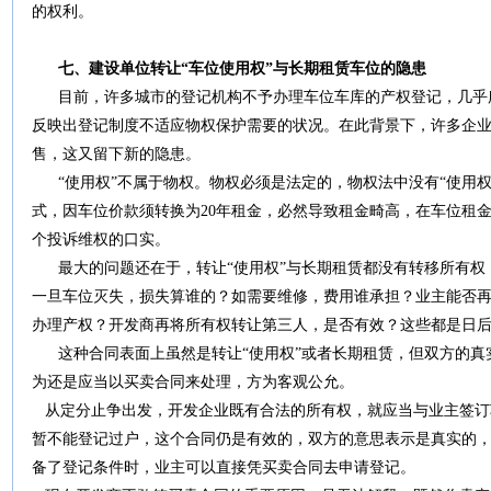
的权利。
七、建设单位转让“车位使用权”与长期租赁车位的隐患
目前，许多城市的登记机构不予办理车位车库的产权登记，几乎
反映出登记制度不适应物权保护需要的状况。在此背景下，许多企业
售，这又留下新的隐患。
“使用权”不属于物权。物权必须是法定的，物权法中没有“使用权
式，因车位价款须转换为20年租金，必然导致租金畸高，在车位租
个投诉维权的口实。
最大的问题还在于，转让“使用权”与长期租赁都没有转移所有权
一旦车位灭失，损失算谁的？如需要维修，费用谁承担？业主能否
办理产权？开发商再将所有权转让第三人，是否有效？这些都是日
这种合同表面上虽然是转让“使用权”或者长期租赁，但双方的真
为还是应当以买卖合同来处理，方为客观公允。
从定分止争出发，开发企业既有合法的所有权，就应当与业主签订
暂不能登记过户，这个合同仍是有效的，双方的意思表示是真实的
备了登记条件时，业主可以直接凭买卖合同去申请登记。