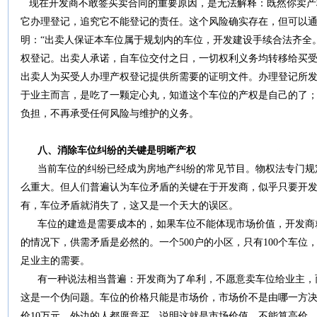
现在开发商不敢签买卖合同的重要原因，是无法解释：既然你卖产
它办理登记，追究它不能登记的责任。这个风险确实存在，但可以
明：“出卖人保证本车位属于规划内的车位，开发建设手续合法齐全
权登记。出卖人承诺，自车位交付之日，一切权利义务均转移给买
出卖人为买受人办理产权登记提供所需要的证明文件。办理登记所发
于业主而言，是吃了一颗定心丸，知道这个车位的产权是自己的了
负担，不再承受任何风险与维护的义务。
八、消除车位纠纷的关键是明晰产权
当前车位的纠纷已经成为房地产纠纷的常见节目。物权法专门规
么重大。但人们普遍认为车位矛盾的关键在于开发商，似乎只要开
有，车位矛盾就消失了，这又是一个天大的误区。
车位的建造是需要成本的，如果车位不能体现市场价值，开发商
的情况下，供需矛盾是必然的。一个500户的小区，只有100个车
足业主的需要。
有一种说法相当普遍：开发商为了牟利，不愿意卖车位给业主，
这是一个伪问题。车位的价格只能是市场价，市场价不是由哪一方
价10万元，外边的人都愿意买，说明这就是市场价值，不能算高价