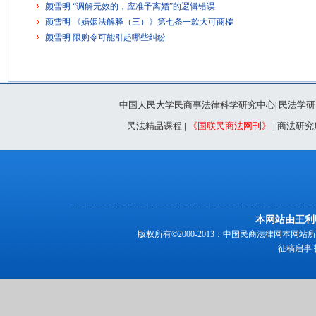
颜雪明 “调解无效的，应准予离婚”的逻辑错误
颜雪明 《婚姻法解释（三）》第七条一款大可商榷
颜雪明 限购令可能引起哪些纠纷
中国人民大学民商事法律科学研究中心
民法学研
|
民法精品课程
|
《国联民商法网刊》
|
商法研究
本网站由王利
版权所有©2000-2013：中国民商法律网本
征稿启事