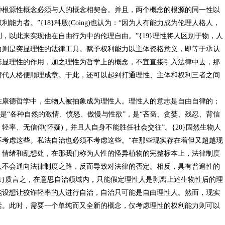
种根源性概念必须与人的概念相契合。并且，两个概念的根源的同一性以
力者。”{18}科殷(Coing)也认为：“因为人有能力成为伦理人格人，
，以此来实现他在自由行为中的伦理自由。”{19}理性将人区别于物，人
力则是突显理性的法律工具。赋予权利能力以主体资格意义，即等于承认
彰显理性的作用，加之理性为哲学上的概念，不宜直接引入法律中去，那
替代人格便顺理成章。于此，还可以起到打通理性、主体和权利三者之间
德哲学中，生物人被抽象成为理性人。理性人的意志是自由自律的；
质是“各种自然的激情、愤怒、傲慢与性欲”，是“吝啬、贪婪、残忍、背信
率、无信仰(怀疑)，并且人自身不能胜任社会交往”。{20}固然生物人
不考虑这些。私法自治也必须不考虑这些。“在那些现实存在着但又超越现
、情绪和乱想处，在那我们称为人性的怪异植物的完整标本上，法律制度
人不会通向法律制度之路，反而导致对法律的否定。相反，具有普遍性的
21}质言之，在意思自治领域内，只能假定理性人是剥离上述生物性后的理
能设想让狡诈轻率的人进行自治，自治只可能是自由理性人。然而，现实
括。此时，需要一个单纯而又全新的概念，仅考虑理性的权利能力则可以