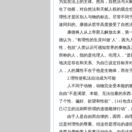
为实在法上的主体。然而，自然法与天
生了动摇，对自然法和天赋人权的观念
理性才是区别人与物的标志。尽管不同
途同归的。康德从哲学高度接受了自然
康德将人从上帝那儿解放出来，第一次
德认为，“有理性的生灵叫做‘人’，因为
性，包括“人类认识可感知世界的事物及其
所称的人，指的是伦理人。伦理人，“
地决定存在和关系、为自己设定目标并对
人，人的属性不在于他是生物体，而在
2.理性使私法自治成为可能
人不同于动物，动物完全受本能的驱使
自由“不是渴望、本能、无法估量的东西
了个性、偏好、欲望和性欲”，{14}
己订立的法则即所谓的道德规律行动”，{
由于人是自由而自律的，因而，由理性
过是对理性的尊重。但这些是理论的虚
贪婪与愚昧带入民事活动中去。由于这