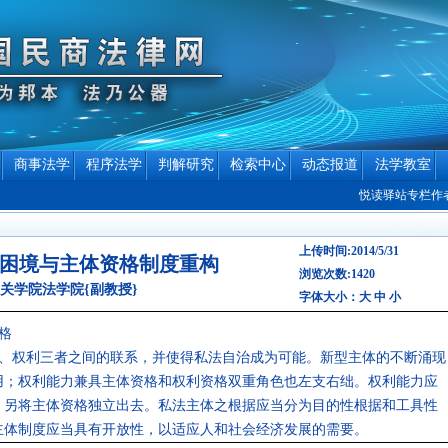
商事法学
程序法学
判解研究
检索中心
动态报道
法学教室
悦读驿站专栏作者介绍
上传时间:2014/5/31
困境与主体资格制度重构
浏览次数:1420
关学院法学院{副教授}
字体大小：
大
中
小
格
、权利三者之间的联系，并使得私法自治成为可能。新型主体的不断涌现
用；权利能力兼具主体资格和权利资格双重角色也左支右绌。权利能力应
，另将主体资格独立出去。私法主体之根据应当分为目的性根据和工具性
主体制度应当具有开放性，以适应人和社会经济发展的需要。