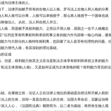
以成为法律主体的人。
，法律开始赋予所有的生物人以人格。罗马法上生物人和人格的分离
物人和人格可以分离，人格可以单独授予，那么将人格授予一个团体也就
被称做法人。从此，法人和自然人并立。
格，而是赋予其权利能力。之所以不用人格，原因之一在于人格概念
，它“以判定享有民事权利和承担民事义务的能力作为其唯一核心内涵，避
权利能力与大部分的人格特性相剥离，也回避了法人是否有伦理性的问题。
利能力替代人格，有其深刻的理论基础。
的证成
但是，权利能力按其文义应当是私法主体享有权利和承担义务的能力
为了私法主体资格(人格)，又是如何证成为主体资格的呢？权利能力背后的法
。在康德之前，论证人之在法律上地位的基础是自然法和天赋人权的
在法上的主体，但却一直是自然法上的主体。法国大革命后，启蒙运动将
并深入人心，《法国民法典》顺势而为，以二者为基础，将所有生物人视