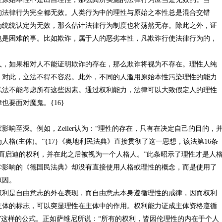
的法律行为完全都无效。人类行为中的理性与原始之本性总是混合交错
为统统认定为无效，那么估计法律行为制度也将荡然无存。除此之外，证
也是困难的事。比如欺诈，属于人的恶劣本性，凡欺诈行使法律行为的，
如果相对人不能证明欺诈的存在，那么欺诈将视为不存在。理性人纯
。对此，立法不得不容忍。此外，不同的人滥用原始本性污染理性的能力
私法不能考虑所有这些因素。通过权利能力，法律可以大致假定人的理性
要面对魔鬼。{16}
至深。例如，Zeiler认为：“理性的存在，只有在决定自己的目的，
格(主体)。”{17}《奥地利民法典》直接贯彻了这一思想，该法第16条
而启迪的权利，并在此之后被视为一个人格人。”此条昭示了理性才是人
学影响的《德国民法典》却没有直接使用人格或理性的概念，而是使用了
原因。
是自由意志的外在表现，而自由意志本身遵循理性的戒律，因而权利
主体的标志，可以突显理性在主体中的作用。权利能力证成主体资格遵循
”这样的公式。正如萨维尼所说：“所有的权利，皆因伦理性的内在于个人