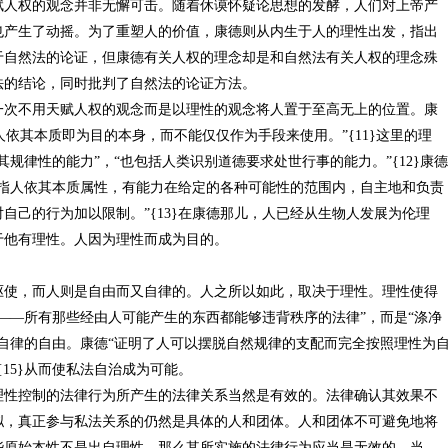
赋人权的观念并非无懈可击。随着休谟怀疑论思想的发酵，人们对上帝产
也产生了动摇。为了重塑人的价值，康德则从内生于人的理性出发，指出
于自然法的论证，但康德有关人权的理念却是和自然法有关人权的理念殊
法的结论，同时批判了自然法的论证方法。
不用天赋人权的观念而是以理性的观念将人置于至高无上的位置。康
人依其本质即为目的本身，而不能仅仅作为手段来使用。”{11}这里的理
规律性的能力”，“也包括人类识别道德要求处世行事的能力。”{12}康德
是指人依其本质属性，有能力在给定的各种可能性的范围内，自主地和负责
自己的行为加以限制。”{13}在康德那儿，人已经从生物人发展为伦理
于他有理性。人因为理性而成为目的。
，而人则是自由而又自律的。人之所以如此，取决于理性。理性使得
——所有那些经由人可能产生的东西都能够违背秩序的法律”，而是“涤净
包含自律的自由。康德“证明了人可以摆脱自然规律的支配而完全按照理性为
15}从而使私法自治成为可能。
控制的法律行为所产生的法律关系当然是有效的。法律确认其效果不
拟，真正参与私法关系的仍然是具体的人和团体。人和团体不可避免地将
些原始本性不是出自理性，那么其所实施的法律行为应当是无效的。当