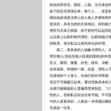
的自由而存在。因此，人格、法主体这
如下的定式表现出来：每个人……皆是权利能
因此他必须是法律上的人格人并拥有权利
是目的，具有当然的主体地位。权利能
理性为主体之根据。由于权利可以起到
么法律上以权利替代理性，以权利能力
的联系、突出私法之权利本位的作用。
第二，将具体的人抽象为理性人。在康
而生物人(包括生物人组成的团体)的本
弃义、脆弱、傲慢、好色、狡诈、冷酷、轻
也有温情、怜悯的一面，但是，理性人
实漫游的个人身上，在他们的任何怪诞
肯定不可能建立起来。通过经验具体的
法律只能根据的人普遍类型来制定。”{
性的人，否则私法自治没有可能。不可
中的人是复杂的，人格这一术语难以概
完成这一任务。