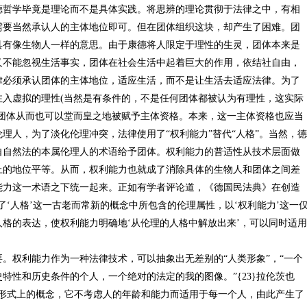
学毕竟是理论而不是具体实践。将思辨的理论贯彻于法律之中，有相
需要当然承认人的主体地位即可。但在团体组织这块，却产生了困难。团
具有像生物人一样的意思。由于康德将人限定于理性的生灵，团体本来是
又不能忽视生活事实，团体在社会生活中起着巨大的作用，依结社自由，
律必须承认团体的主体地位，适应生活，而不是让生活去适应法律。为了
注入虚拟的理性(当然是有条件的，不是任何团体都被认为有理性，这实际
的团体从而也可以堂而皇之地被赋予主体资格。本来，这一主体资格也应当
理人，为了淡化伦理冲突，法律使用了“权利能力”替代“人格”。当然，德
自自然法的本属伦理人的术语给予团体。权利能力的普适性从技术层面做
上的地位平等。从而，权利能力也就成了消除具体的生物人和团体之间差
能力这一术语之下统一起来。正如有学者评论道，《德国民法典》在创造
了‘人格’这一古老而常新的概念中所包含的伦理属性，以‘权利能力’这一
格的表达，使权利能力明确地‘从伦理的人格中解放出来’，可以同时适用
权利能力作为一种法律技术，可以抽象出无差别的“人类形象”，“一个
特性和历史条件的个人，一个绝对的法定的我的图像。”{23}拉伦茨也
种形式上的概念，它不考虑人的年龄和能力而适用于每一个人，由此产生了