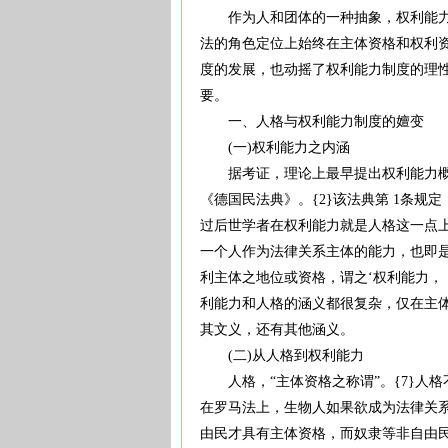
作为人和团体的一种抽象，权利能力(Rec
法的角色定位上始终在主体资格和权利
度的发展，也动摇了权利能力制度的理
要。
一、人格与权利能力制度的嬗变
(一)权利能力之内涵
据考证，理论上最早提出权利能力概念的，
《德国民法典》。{2}该法典第 1条规
过后世学者在权利能力就是人格这一点上取得
一个人作为法律关系主体的能力，也即是
利主体之地位或资格，谓之‘权利能力，，
利能力和人格的涵义都很复杂，仅在主
其文义，还有其他涵义。
(二)从人格到权利能力
人格，“主体资格之称谓”。{7}人格不同
在罗马法上，生物人如果欲成为法律关
由民才具有主体资格，而奴隶等非自由