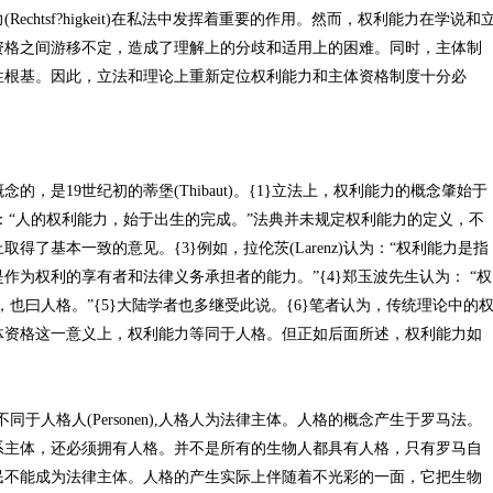
htsf?higkeit)在私法中发挥着重要的作用。然而，权利能力在学说和
资格之间游移不定，造成了理解上的分歧和适用上的困难。同时，主体制
性根基。因此，立法和理论上重新定位权利能力和主体资格制度十分必
是19世纪初的蒂堡(Thibaut)。{1}立法上，权利能力的概念肇始于
定：“人的权利能力，始于出生的完成。”法典并未规定权利能力的定义，不
了基本一致的意见。{3}例如，拉伦茨(Larenz)认为：“权利能力是指
作为权利的享有者和法律义务承担者的能力。”{4}郑玉波先生认为： “权
也曰人格。”{5}大陆学者也多继受此说。{6}笔者认为，传统理论中的
体资格这一意义上，权利能力等同于人格。但正如后面所述，权利能力如
于人格人(Personen),人格人为法律主体。人格的概念产生于罗马法。
系主体，还必须拥有人格。并不是所有的生物人都具有人格，只有罗马自
民不能成为法律主体。人格的产生实际上伴随着不光彩的一面，它把生物