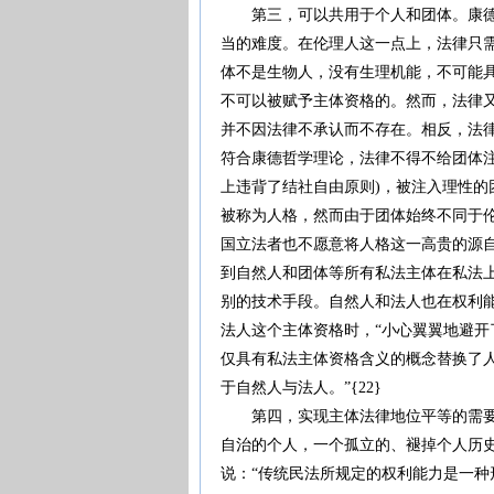
第三，可以共用于个人和团体。康德哲
当的难度。在伦理人这一点上，法律只
体不是生物人，没有生理机能，不可能
不可以被赋予主体资格的。然而，法律
并不因法律不承认而不存在。相反，法
符合康德哲学理论，法律不得不给团体
上违背了结社自由原则)，被注入理性
被称为人格，然而由于团体始终不同于伦
国立法者也不愿意将人格这一高贵的源
到自然人和团体等所有私法主体在私法
别的技术手段。自然人和法人也在权利
法人这个主体资格时，“小心翼翼地避开
仅具有私法主体资格含义的概念替换了人
于自然人与法人。”{22}
第四，实现主体法律地位平等的需要。
自治的个人，一个孤立的、褪掉个人历史
说：“传统民法所规定的权利能力是一