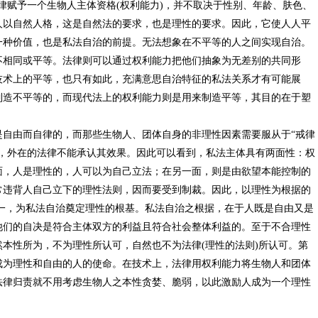
法律赋予一个生物人主体资格(权利能力)，并不取决于性别、年龄、肤色、
人以自然人格，这是自然法的要求，也是理性的要求。因此，它使人人平
一种价值，也是私法自治的前提。无法想象在不平等的人之间实现自治。
不相同或平等。法律则可以通过权利能力把他们抽象为无差别的共同形
技术上的平等，也只有如此，充满意思自治特征的私法关系才有可能展
制造不平等的，而现代法上的权利能力则是用来制造平等，其目的在于塑
由而自律的，而那些生物人、团体自身的非理性因素需要服从于“戒律
令，外在的法律不能承认其效果。因此可以看到，私法主体具有两面性：权
面，人是理性的，人可以为自己立法；在另一面，则是由欲望本能控制的
常违背人自己立下的理性法则，因而要受到制裁。因此，以理性为根据的
一，为私法自治奠定理性的根基。私法自治之根据，在于人既是自由又是
他们的自决是符合主体双方的利益且符合社会整体利益的。至于不合理性
本性所为，不为理性所认可，自然也不为法律(理性的法则)所认可。第
成为理性和自由的人的使命。在技术上，法律用权利能力将生物人和团体
法律归责就不用考虑生物人之本性贪婪、脆弱，以此激励人成为一个理性