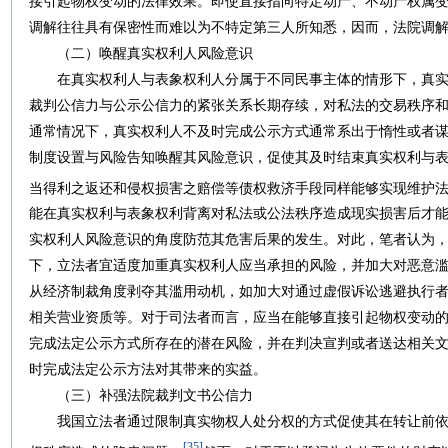
接引起物权变动的法律效果。即使直接指向特定动产、不动产权属
调解往往具有保密性而难以为不特定第三人所知悉，因而，法院调
（二）唤醒真实权利人风险意识
在真实权利人与表象权利人分属于不同民事主体的情形下，真实
裁判公信力与公示公信力的紧张关系长期存续，对私法的交易秩序
通常情况下，真实权利人不及时完成公示方式通常系出于惰性或者
制度设置与风险告知唤醒其风险意识，促使其及时结束真实权利与
当得利之返还和侵权损害之赔偿等债权救济手段同样能够实现维护
能在真实权利与表象权利背离对私法或公法秩序造成现实损害后才
实权利人风险意识的角度防范其危害后果的发生。对此，笔者认为
下，立法者宜适度加重真实权利人应当承担的风险，并加大对恶意滥
从经济制裁角度剥夺其滥用动机，如加大对通过虚假诉讼逃避执行
相关营业资质等。对于司法者而言，应当在能够直接引起物权变动
完成法定公示方式所存在的潜在风险，并在判决宣判或者送达相关
时完成法定公示方法对其带来的实益。
（三）补强法院裁判文书公信力
我国立法者通过限制真实物权人处分权的方式促使其在转让前依
[35]