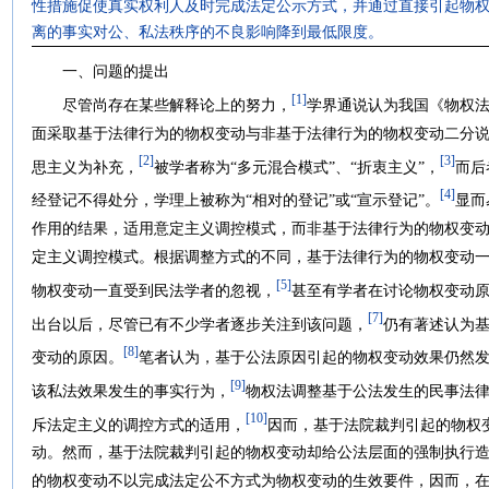
性措施促使真实权利人及时完成法定公示方式，并通过直接引起物
离的事实对公、私法秩序的不良影响降到最低限度。
一、问题的提出
[1]
尽管尚存在某些解释论上的努力，
学界通说认为我国《物权
面采取基于法律行为的物权变动与非基于法律行为的物权变动二分
[2]
[3]
思主义为补充，
被学者称为“多元混合模式”、“折衷主义”，
而后
[4]
经登记不得处分，学理上被称为“相对的登记”或“宣示登记”。
显而
作用的结果，适用意定主义调控模式，而非基于法律行为的物权变
定主义调控模式。根据调整方式的不同，基于法律行为的物权变动
[5]
物权变动一直受到民法学者的忽视，
甚至有学者在讨论物权变动
[7]
出台以后，尽管已有不少学者逐步关注到该问题，
仍有著述认为
[8]
变动的原因。
笔者认为，基于公法原因引起的物权变动效果仍然
[9]
该私法效果发生的事实行为，
物权法调整基于公法发生的民事法
[10]
斥法定主义的调控方式的适用，
因而，基于法院裁判引起的物权
动。然而，基于法院裁判引起的物权变动却给公法层面的强制执行
的物权变动不以完成法定公不方式为物权变动的生效要件，因而，