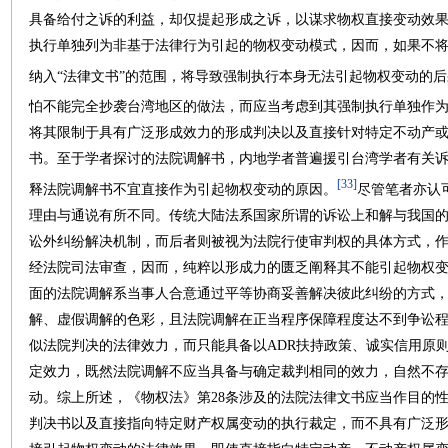
具备给付之诉的利益，却仅提起形成之诉，以谋求物权直接变动效
执行单独列为非基于法律行为引起的物权变动模式，因而，如果不
纳入“法律文书”的范围，将导致强制执行本身无法引起物权变动的后
怕不能完全抄袭台湾地区的做法，而应当考虑到其强制执行单独作
将其限制于具有广泛形成效力的形成判决以及直接针对特定不动产
书。至于学者探讨的法院调解书，内地学者普遍援引台湾学者有关
[33]
释法院调解书不宜直接作为引起物权变动的原因。
尽管笔者亦认
理由与通说有所不同。传统大陆法系国家所谓的诉讼上和解与我国
讼外纠纷解决机制，而后者则被视为法院行使审判权的具体方式，
经法院司法审查，因而，纯粹以形成力的匮乏阐释其不能引起物权
面的法院调解系当事人合意通过平等协商妥善解决彼此纠纷的方式
解、虚假调解的色彩，且法院调解在正当程序保障程度达不到争讼
似法院判决的法律效力，而只能具备以ADR扶持政策、诚实信用原
定效力，既然法院调解不应当具备与确定裁判相同的效力，自然不
动。综上所述，《物权法》第28条涉及的法院法律文书应当作目的
判决书以及直接指向特定财产权属变动的执行裁定，而不具有广泛