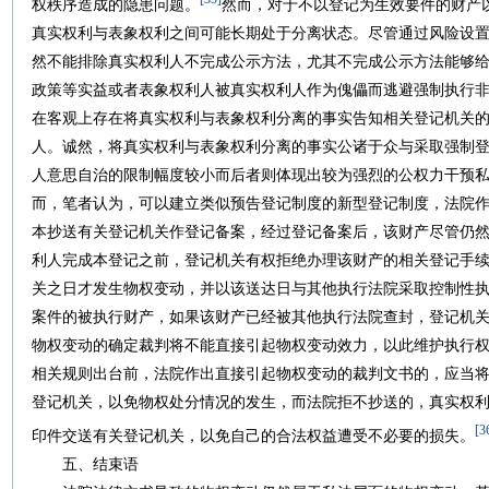
权秩序造成的隐患问题。
然而，对于不以登记为生效要件的财产
真实权利与表象权利之间可能长期处于分离状态。尽管通过风险设
然不能排除真实权利人不完成公示方法，尤其不完成公示方法能够
政策等实益或者表象权利人被真实权利人作为傀儡而逃避强制执行
在客观上存在将真实权利与表象权利分离的事实告知相关登记机关
人。诚然，将真实权利与表象权利分离的事实公诸于众与采取强制
人意思自治的限制幅度较小而后者则体现出较为强烈的公权力干预
而，笔者认为，可以建立类似预告登记制度的新型登记制度，法院
本抄送有关登记机关作登记备案，经过登记备案后，该财产尽管仍
利人完成本登记之前，登记机关有权拒绝办理该财产的相关登记手
关之日才发生物权变动，并以该送达日与其他执行法院采取控制性
案件的被执行财产，如果该财产已经被其他执行法院查封，登记机
物权变动的确定裁判将不能直接引起物权变动效力，以此维护执行
相关规则出台前，法院作出直接引起物权变动的裁判文书的，应当
登记机关，以免物权处分情况的发生，而法院拒不抄送的，真实权
[3
印件交送有关登记机关，以免自己的合法权益遭受不必要的损失。
五、结束语