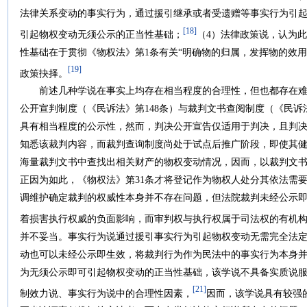
法律关系变动的事实行为，通过援引继承或者受遗赠等事实行为引
[18]
引起物权变动无须公示的正当性基础；
（4）法律政策说，认为
性基础在于贯彻《物权法》第1条有关“明确物的归属，发挥物的效
[19]
政策抉择。
前述几种学说在事实上均存在相当程度的合理性，但也都存在难
公开宣判制度（《民诉法》第148条）与裁判文书查阅制度（《民诉
具有相当程度的公示性，然而，判决公开宣告仅适用于判决，且判
知悉该裁判内容，而裁判查询制度尚处于试点后推广阶段，即使其
海量裁判文书中查找出相关财产的物权变动情况，因而，以裁判文
正因为如此，《物权法》第31条才将登记作为物权人处分其依法需
调维护确定裁判的权威性本身并不存在问题，但法院裁判未经公示
着损害执行权威的负面影响，而审判权与执行权属于司法权的有机
并不妥当。事实行为说通过援引事实行为引起物权变动无需完全法
动也可以未经公示即生效，将裁判行为作为民法中的事实行为本身
为无须公示即可引起物权变动的正当性基础，该学说不具备实质说
[21]
制效力说、事实行为说中的合理性因素，
因而，该学说具有较强