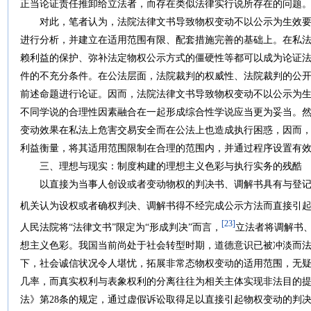
正当论证责任推卸给立法者，而存在类似法律实行说所存在的问题
对此，笔者认为，法院法律文书导致物权变动不以公示为生效要
进行分析，并建立在适用范围有限、配套措施完善的基础上。在私
赖利益的保护、弥补法定物权公示方式的僵硬性等都可以成为论证
件的不充分条件。在公法层面，法院裁判的权威性、法院裁判的公
前述命题进行论证。因而，法院法律文书导致物权变动不以公示为
不同学说的合理性因素融合在一起形成综合性学说应当更为妥当。
变动效果在私法上危害交易安全而在公法上也造成执行困惑，因而
利益衡量，将其适用范围限制在合理的范围内，并通过程序设置有
三、理想与现实：制度构建的理想主义色彩与执行实务的残酷
以直接为当事人创设或者变动物权的判决书、调解书具有与登记
机关认为设权或者确权判决、调解书得不经完成公示方法而直接引
[23]
人民法院将“法律文书”限定为“形成判决”而言，
立法者将调解书
想主义色彩。我国当前尚处于社会转型时期，道德意识已被冲淡而
下，社会诚信状况令人堪忧，拓展非常态物权变动的适用范围，无
几率，而真实权利与表象权利的分离往往为相关主体实现非法目的
法》第28条的规定，通过虚假诉讼取得足以直接引起物权变动的判