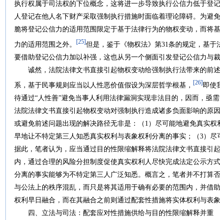
执行权属于司法权的下位概念，这将进一步导致执行公信力低于登
人登记在他人名下财产采取强制执行措施时面临着理论障碍。为避
脆将登记公信力的适用范围限定于基于法律行为的物权变动，而将
[25]
力的适用范围之外。
但是，鉴于《物权法》第31条的规定，基于
要借助登记公信力加以补强，这也从另一个侧面引发登记公信力与
诚然，法院法律文书直接引起物权变动给强制执行法带来的前述
[26]
系，基于民事规则应当以人性恶价值假设为深层哲学根基，
即使
待通过“人性善”避免当事人利用法律漏洞实现非法目的，因而，亟
法院法律文书直接引起物权变动对强制执行造成诸多负面影响的原
或避免前述问题出现的解决路径无非是：（1）尽可能地避免真实权
早地让不特定第三人知悉真实权利与表象权利分离的事实；（3）尽
据此，笔者认为，应当通过目的性限缩解释将法院法律文书直接引
内，通过合理的风险分担制度促使真实权利人尽快完成法定公示方
分离的事实能够为不特定第三人广泛知悉。概言之，笔者并不打算
与公法上的秩序混乱，而只是将其适用于确有必要的范围内，并借
权利早日融合，而在其融合之前则通过配套性措施将实体权利与表
四、立法与司法：配套应对性措施供给与目的性限缩解释并重