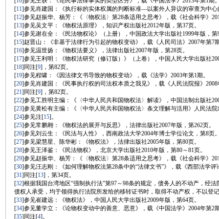
[
10
]参见王轶：《论民事法律事实的类型区分》，载《中国法学》2013年第1期
[
11
]参见肖建国：《执行标的实体权属的判断标准—以案外人异议的审查为中心的
[
12
]参见赵振华、杨芳：《〈物权法〉第28条适用之思考》，载《社会科学》201
[
13
]参见吴文平：《物权法原理》，知识产权出版社2012年版，第37页。
[
14
]参见谢在全：《民法物权论》（上册），中国政法大学出版社1999年版，第9
[
15
]赵晋山：《非基于法律行为引起的物权变动》，载《人民司法》2007年第7
[
16
]参见温世扬：《物权法要义》，法律出版社2007年版，第28页。
[
17
]参见王利明：《物权法研究（修订版）》（上卷），中国人民大学出版社200
[
18
]同注
[
9
]，第82页。
[
19
]参见程啸：《因法律文书导致的物权变动》，载《法学》2003年第1期。
[
20
]参见肖建国：《民事执行权的司法权本质之我见》，载《人民法院报》2008年
[
21
]同注
[
9
]，第82页。
[
22
]参见工胜明主编：《〈中华人民共和国物权法〉解读》，中国法制出版社200
[
23
]参见黄松有主编：《〈中华人民共和国物权法〉条文理解与活用》人民法院出版社
[
24
]参见注
[
15
]。
[
25
]参见常鹏翱：《物权法的展开与反思》，法律出版社2007年版，第262页。
[
26
]参见刘云生：《民法与人性》，西南政法大学2004年博士学位论文，第8页
[
27
]参见梁慧星、陈华彬：《物权法》，法律出版社2005年版，第80页。
[
28
]参见王泽鉴：《民法物权》，北京大学出版社2010年版，第80～81页。
[
29
]参见赵振华、杨芳：《〈物权法〉第28条适用之思考》，载《社会科学》201
[
30
]参见汪志刚：《如何理解物权法第28条中的“法律文书”》，载《西部法学评论
[
31
]同注
[
13
]，第34页。
[
32
]根据我国台湾地区“强制执行法”第97～98条的规定，债务人的不动产，
债权人承受，均于领得执行法院所发给的移转证书时，取得不动产权，不以登
[
33
]参见崔建远：《物权法》，中国人民大学出版社2009年版，第64页。
[
34
]参见董学立：《论物权变动中的善意、恶意》，载《中国法学》2004年第2
[
35
]同注
[
4
]。