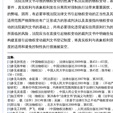
法院法律文书导致的物权变动仍然属于私法层面的物权变动，基
要件，真实权利与表象权利发生分离而对强制执行法带来重重困扰
的弊端。因而，有必要审视法院法律文书引起物权变动的正当性及
适用范围严格限制在有广泛形成力的形成判决以及直接指向物权变
动的法院裁判文书的基础上，尚有必要强化违背诚实信用原则行为
所面临的风险，法院应当在直接引起物权变动的裁判文书中明确告
构建直接引起物权变动裁判文书登记制度，将真实权利与表象权利
度的适用和避免控制性执行措施被架空。
注释:
[
1
]参见孙宪忠：《中国物权法总论》，法律出版社2009年版，第453～455页。
[
2
]参见陈华彬：《民法物权论》，中国法制出版社2010年版，第111～112页。
[
3
]参见崔建远；《物权法》，中国人民大学出版社2009年版，第45页；陈华彬
158～159页。
[
4
]参见马俊驹、余延满：《民法原论》，法律出版社2007年版，第305页。
[
5
]参见王轶：《物权变动论》，中国人民大学出版社2001年版；王茵：《不
较研究》，商务印书馆2004年版，均将研究范围局限在基于法律行为的物权变
[
6
]参见吴道霞：《物权法比较研究》，中国人民公安大学出版社2004年版，第 1
[
7
]如王明华：《论〈物权法〉第28条中“法律文书”的涵义与类型》，载《法学论
变动》，载《法学》2013年第1期；吴婉：《非基于法律行为之不动产物权变动
[
8
]郑云瑞：《民法物权论》，北京大学出版社2006年版，第83页。
[
9
]参见工利明、尹飞、程啸：《中国物权法教程》，人民法院出版社2007年版，