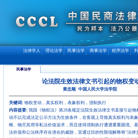
法律学人
理论法学
民事法学
商事法学
程序法学
民事法学
论法院生效法律文书引起的物权变
黄忠顺 中国人民大学法学院
关键词:
物权变动，真实权利，表象权利，强制执行
内容提要:
我国《物权法》第28条规定法院生效法律文书直接引起
动不以完成法定公示方法为生效条件，在客观上导致真实权利与表
晰、物尽其用等私法价值追求，而且使得强制执行遭遇重重困境。
法价值和公法秩序存在潜在的威胁，宜通过目的性限缩解释将“法律