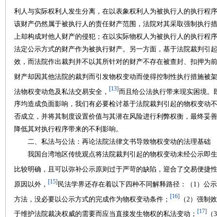
利人与实际权利人发生分离，在以表象权利人为被执行人的执行程
该财产仍然属于被执行人的责任财产范围，法院对其采取强制执行
上却构成对他人财产的侵犯；在以实际物权人为被执行人的执行程
法定公示方式的财产作为被执行财产。另一方面，基于法院裁判引
效，而法院作出裁判并不以其所针对的财产不存在被查封、扣押为
财产却因其他法院的裁判而引发物权变动而使得控制性执行措施被
[13]
法物权变动危及私法交易安全，
而且给公法执行带来现实困境。
序均造成负面影响，我们有必要检讨基于法院裁判引起的物权变动
否成立，并将其制度设置价值与其潜在风险进行利弊权衡，最终妥
降低其对执行程序带来的不利影响。
二、私法与公法：再论法院法律文书导致物权变动的法理基础
我国台湾地区传统观点将法院裁判引起的物权变动未经公示即生
比较明确，且可以弥补公示原则过于严苛的缺陷，迎合了交易便捷
[15]
原因以外，
民法学界还存在着以下四种不同解释路径：（1）公
[16]
方法，没必要以公示方式的完成作为物权变动条件；
（2）强制
[17]
于维护法院裁决权威的需要而应当直接发生物权的私法变动；
（