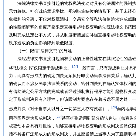
法院法律文书直接引起的物权私法变动对具有公法属性的强制执
示力较低、社会诚信意识堪忧、规制措施缺位的情形下，基于未经
象权利的分离，不仅对权属清晰、交易安全等私法价值追求造成威
的性限缩解释的角度严格限定直接引起物权变动的法院法律文书范
及时完成法定公不方式，并从制度衔接层面补强直接引起物权变动
秩序造成的负面影响降到最低限度。
（一）限缩“法律文书”的外延
法院法律文书直接引起物权变动的正当性建立在其限定性的基础
[27]
将“法律文书”仅限定于形成判决。
一般而言，只有形成判决才具
力，而具有形成力的确定判决无须执行即变动民事法律关系，确认
的确认而不涉及民事法律关系的变动，给付判决则在确认实体权利
有借助法定公示方式的完成或者经过强制执行程序才能引起物权变
定于形成判决具有合理性，但该限制方案也存在着考虑不周之处：
[28]
形成判决（对于当事人以外之一切第三人亦有效者），
而内地学
[29]
用范围界定为形成判决，
甚至扩张适用到部分确认判决（如宣告
权变动本身具有对世性，能够直接引起物权变动的形成判决当然仅
括不具备广泛形成力的形成判决，并且应当禁止当事人为了直接取