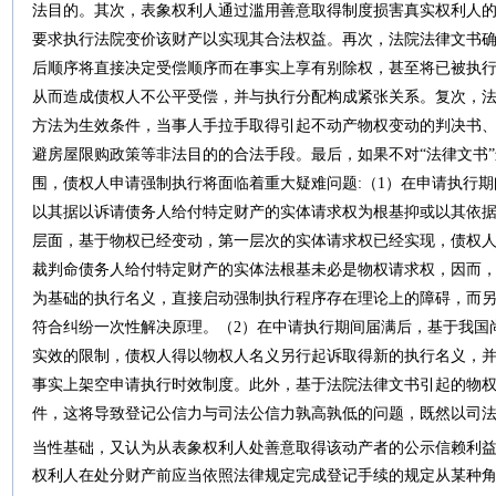
法目的。其次，表象权利人通过滥用善意取得制度损害真实权利人
要求执行法院变价该财产以实现其合法权益。再次，法院法律文书
后顺序将直接决定受偿顺序而在事实上享有别除权，甚至将已被执
从而造成债权人不公平受偿，并与执行分配构成紧张关系。复次，
方法为生效条件，当事人手拉手取得引起不动产物权变动的判决书
避房屋限购政策等非法目的的合法手段。最后，如果不对“法律文书
围，债权人申请强制执行将面临着重大疑难问题:（1）在申请执行
以其据以诉请债务人给付特定财产的实体请求权为根基抑或以其依
层面，基于物权已经变动，第一层次的实体请求权已经实现，债权
裁判命债务人给付特定财产的实体法根基未必是物权请求权，因而
为基础的执行名义，直接启动强制执行程序存在理论上的障碍，而
符合纠纷一次性解决原理。（2）在中请执行期间届满后，基于我国
实效的限制，债权人得以物权人名义另行起诉取得新的执行名义，
事实上架空申请执行时效制度。此外，基于法院法律文书引起的物
件，这将导致登记公信力与司法公信力孰高孰低的问题，既然以司
当性基础，又认为从表象权利人处善意取得该动产者的公示信赖利
权利人在处分财产前应当依照法律规定完成登记手续的规定从某种