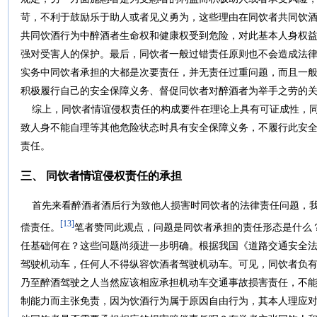
苛，不利于鼓励乐于助人或者见义勇为，这些理由在同饮者共同饮
共同饮酒行为中醉酒者生命权和健康权受到危险，对此基本人身权
强对受害人的保护。最后，同饮者一般过错责任原则也不会造成法
实务中同饮者承担的大都是次要责任，并无责任过重问题，而且一
积极履行自己的安全保障义务、督促同饮者对醉酒者为举手之劳的
综上，同饮者情谊侵权责任的构成要件在理论上具有可证成性，同
致人身不能自理等其他危险状态时具有安全保障义务，不履行此安
责任。
三、 同饮者情谊侵权责任的承担
首先来看醉酒者酒后行为致他人损害时同饮者的法律责任问题，我
[13]
偿责任。
笔者赞同此观点，问题是同饮者承担的责任形态是什么
任基础何在？这些问题尚须进一步明确。根据我国《道路交通安全法》
驾驶机动车，任何人不得纵容饮酒者驾驶机动车。可见，同饮者负
乃至醉酒驾驶之人当然应该相应承担机动车交通事故损害责任，不
制能力而主张免责，因为饮酒行为属于原因自由行为，其本人理应