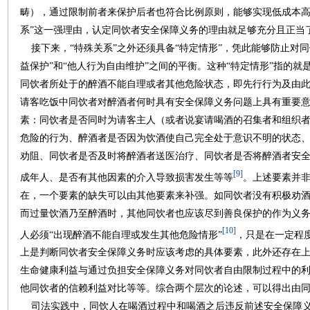
畴），通过限制前者来保护后者也符合比例原则，能够实现低成本高
系”这一强理由，认定同饮者安全保障义务的理由就足够充
接下来，“特殊关系”之外还须具备“特定情形”，凭此能够防止对
益保护”和“他人行为自由维护”之间的平衡。这种“特定情形”指的
同饮者所处于的醉酒不能自理或者其他危险状态，即先行行为及由
请客吃饭中同饮者对醉酒者何时具有安全保障义务问题上具有重要
素：同饮者是否同时为请客主人（或者说宴请喝酒的召集者和组织
危险的行为、醉酒者是否因为饮酒使自己完全处于意识不明的状态
劝阻、同饮者是否及时将醉酒者送医治疗、同饮者是否将醉酒者安
[9]
成年人、是否有其他因素的介入导致损害发生等等
。上述要素并
在，一个要素的缺失可以由其他要素来补强。如同饮者没有积极劝
而过量饮酒乃至醉酒时，其他同饮者也应该尽到善良保护的作为义
[10]
人必须“出现醉酒不能自理或发生其他危险情形”
，只是在一定程
上是判断同饮者安全保障义务时应该考虑的具体要素，此外还存在
生命健康利益与通过负担安全保障义务对同饮者自由限制过程中的
他同饮者的信赖利益对比等等。综合两个层次的论述，可以得出由
司法实践中，同饮人在喝酒过程中和喝酒之后违反前述安全保障义