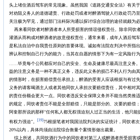
头上堵住酒后驾车的常见现象。虽然我国《道路交通安全法》有关
对劝阻义务人的道德谴责、行政处罚或者对醉酒驾驶人行政处罚乃
关注极为罕见，通过部门法科际沟通以探讨综合治理的途径就颇为
再来看同饮者对醉酒者本人所受损害的情谊侵权责任。除非同饮者
灌酒从而构成对醉酒者的故意侵权责任，通常来看，成年人酒后驾
是私法自治中自我责任原则的首要体现。诚如有法院在判决中所指出
辨认和控制自己行为的能力，当其在自愿的情形下为有一定风险行
……毕竟每个公民都应对自己的安全、生命及健康尽最高注意义务。
益的注意义务是一种不真正义务，违反此义务的损己不利人行为由
的情形时，在损害赔偿责任承担上，醉酒的受害人应该根据与有过
义务的请客喝酒主人或者其他同饮人承担次要赔偿责任，其中相对
的责任份额会更大一点。同饮者违反安全保障义务并不能当然类推适
的规定，同饮者责任不能是全部赔偿，只能是部分的、次要的赔偿；
阿奎那所说的那样“任何私人都无权强迫别人过正当的生活，他只能
[19]
有权力强迫”。
75根据笔者对我国法院判决的实证统计，同饮者次
20%以内，具体尚须由法院综合衡量个案情形做出裁量。
综上所述，共同饮酒行为中的同饮者对第三人或醉酒者所受损害或