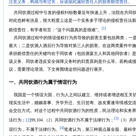
注意义务，构成与有过失，应该据此减轻责任人的损害赔偿责任。
共同饮酒过程中引发的侵权纠纷数量近年快速上升，法院在共同饮
对此也鲜有涉及，很大程度上这是一个实务多于理论的侵权责任法
[1]
赔偿责任，有学者坦言：“这个问题真的是很难”。
共同饮酒过程中的情谊侵权行为所导致的损害主要包括两类，一是
最大；二是饮酒人酒后行为导致对第三人的损害。在这两类案件中
承担赔偿责任的关键均在于同饮者（包括酒宴主人和其他同饮者）
该义务、同饮者违反安全保障义务时的归责原则是什么等。若构成
议，需要理论澄清。下文将围绕这些问题进行展开。
一、共同饮酒行为属于情谊行为
我国是一个情谊大国，行为人之间以建立、维持或者增进相互关切
现实生活中，婚姻喜事、升学升迁、生日贺寿、故友重逢等情感交
会交往方式。对这个过程中共同饮酒行为的性质，民法理论和实务界
[3]
法行为；
[2
]99,104.（2）共同饮酒行为不属于法律行为；
（3）共
[4]
谊行为，不属于法律行为。
笔者认为，第三种观点最全面、最科