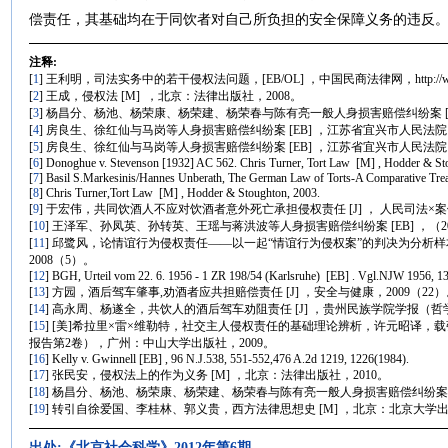
偿责任，其基础均在于同饮者对自己所负担的安全保障义务的违反
注释:
[
1
] 王利明，司法实务中的若干侵权法问题，[EB/OL] ，中国民商法律网，http://www.civillaw.
[
2
] 王成，侵权法 [M] ，北京：法律出版社，2008。
[
3
] 杨昌分、杨池、杨荣康、杨荣建、杨荣春与陈有亮一般人身损害赔偿纠纷案 [EB] 
[
4
] 房良生、徐红仙与马岗等人身损害赔偿纠纷案 [EB] ，江苏省宜兴市人民法院（
[
5
] 房良生、徐红仙与马岗等人身损害赔偿纠纷案 [EB] ，江苏省宜兴市人民法院（
[
6
] Donoghue v. Stevenson [1932] AC 562. Chris Turner, Tort Law [M] , Hodder & St
[
7
] Basil S.Markesinis/Hannes Unberath, The German Law of Torts-A Comparative Treati
[
8
] Chris Turner,Tort Law [M] , Hodder & Stoughton, 2003.
[
9
] 于宏伟，共同饮酒人不应对饮酒者意外死亡承担侵权责任 [J] ， 人民司法×案例
[
10
] 王泽军、孙凤英、孙转英、王瑶与蒋洪波等人身损害赔偿纠纷案 [EB] ，（
[
11
] 邱鹭风，论情谊行为侵权责任——以一起“情谊行为侵权案”的判决为分析样本 
2008（5）。
[
12
] BGH, Urteil vom 22. 6. 1956 - 1 ZR 198/54 (Karlsruhe) [EB] . Vgl.NJW 1956, 1
[
13
] 方园，酒后驾车肇事,劝酒者应共担赔偿责任 [J] ，安全与健康，2009（22
[
14
] 高永周、杨遂全，共饮人的酒后驾车劝阻责任 [J] ，贵州民族学院学报（哲
[
15
] [美]希拉里×雷×维勒特，社交主人侵权责任的基础理论辨析，许元昭译，载
报告第2卷），广州：中山大学出版社，2009。
[
16
] Kelly v. Gwinnell [EB] , 96 N.J.538, 551-552,476 A.2d 1219, 1226(1984).
[
17
] 张民安，侵权法上的作为义务 [M] ，北京：法律出版社，2010。
[
18
] 杨昌分、杨池、杨荣康、杨荣建、杨荣春与陈有亮一般人身损害赔偿纠纷案 [EB]
[
19
] 转引自徐爱国、李桂林、郭义贵，西方法律思想史 [M] ，北京：北京大学出
出处:《北京社会科学》2012年第6期