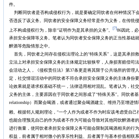
件。
判断同饮者是否构成侵权行为，就是要确定同饮者在何种情况下会
否违反了该义务。同饮者的安全保障义务经常是作为义务，在传统
[7]
上不构成侵权行为，除非“证明作为是其承担的义务”。
86因此，
承担安全保障等义务。笔者认为同饮者安全保障义务的正当性基础
醉酒等危险情形之中。
首先，同饮者之间存在侵权法理论上的“特殊关系”，这是其承担
立法上对承担安全保障义务的主体规定比较狭窄，人身损害赔偿司法
会活动之人，《侵权责任法》第37条更是将其限于公共场所的管理
定，社交情谊活动中的同饮者不符合承担安全保障义务的主体身份
论效果就是请求权基础不统一，法律适用相对混乱。笔者认为，社
义务的主体，主要原因在于同饮者之间形成了“特殊关系”。同饮者基于特殊亲密
relationship）而聚会喝酒，或者通过聚会喝酒建立、维持乃至
赖。根据邻人规则理论，“一个人作为或者不作为时应该考虑受自己
也能合理预见自己的作为或者不作为可能会导致对其他同饮醉酒者
进行衡量，使同饮者承担安全保障义务可能会限制其喝酒相关的行
权益，前者属于相对微小的享乐性利益、后者属于与基本价值相联