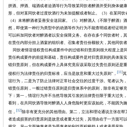
拼酒、押酒、端酒或者迫酒等行为导致某同饮者醉酒并受到身体健康
形，但对某同饮者过度饮酒行为未加提醒或者制止。（3）在某同饮
（4）未将醉酒者妥善安全送回家。（5）对醉酒人（不限于醉酒）
然，即使第一种行为类型中的劝酒等作为行为不能查明或者经证明
可以科加同饮者对醉酒者以安全保障义务。在存在多个同饮者时，
在责任内部分担上酒宴的组织者、召集者责任份额较大，其他同饮
同饮者情谊侵权责任构成要件中的过错和归责原则很大程度上是同
责任构成要件的前提和基础，责任构成要件是对归责原则的具体落
错归责原则，但在构成要件上具体究竟应该采取过失责任原则还是重
[11]
侵权行为法律责任的归责标准，应当是故意和重大过失原则”，
其
谊行为，二是为了防止法律对正常社会交往的过度干涉。笔者认为
错责任原则，一般过错责任原则是归责体系中的原则，除非有足够
下：第一，情谊行为并不当然导致其引发的法律责任限于重大过失
看到，在共同饮酒导致对醉酒人人身危险时更应该如此，不能因为
[12]
任，
除非有更充分的其他理由。第二，立法和理论通说主张在帮
者造成损害的归责原则是故意或者重大过失，其理由在于一方面可
规定，另一方面施惠者是为受惠者的利益而积极助人或者承受风险