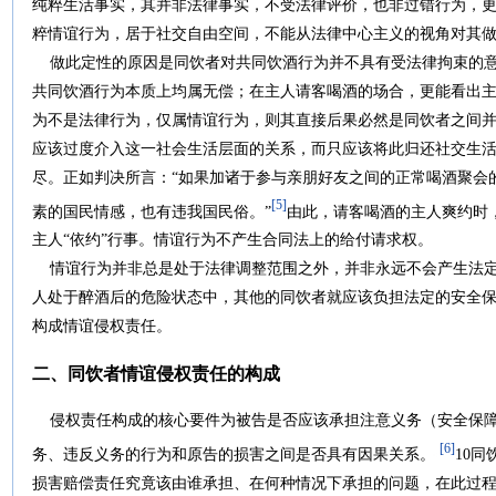
纯粹生活事实，其并非法律事实，不受法律评价，也非过错行为，
粹情谊行为，居于社交自由空间，不能从法律中心主义的视角对其
做此定性的原因是同饮者对共同饮酒行为并不具有受法律拘束的意
共同饮酒行为本质上均属无偿；在主人请客喝酒的场合，更能看出
为不是法律行为，仅属情谊行为，则其直接后果必然是同饮者之间
应该过度介入这一社会生活层面的关系，而只应该将此归还社交生
尽。正如判决所言：“如果加诸于参与亲朋好友之间的正常喝酒聚会
[5]
素的国民情感，也有违我国民俗。”
由此，请客喝酒的主人爽约时
主人“依约”行事。情谊行为不产生合同法上的给付请求权。
情谊行为并非总是处于法律调整范围之外，并非永远不会产生法定
人处于醉酒后的危险状态中，其他的同饮者就应该负担法定的安全
构成情谊侵权责任。
二、同饮者情谊侵权责任的构成
侵权责任构成的核心要件为被告是否应该承担注意义务（安全保障
[6]
务、违反义务的行为和原告的损害之间是否具有因果关系。
10
损害赔偿责任究竟该由谁承担、在何种情况下承担的问题，在此过