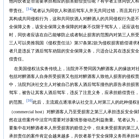
他同饮者是否需要承担相应的损害赔偿责任呢？有学者主张同饮人
[14]
带责任。
笔者认为同饮人和酒后驾车人并无共同过错，而且其行
其构成共同侵权行为，这和共同饮酒人对醉酒人的共同侵权行为是
全保障义务，该安全保障义务保障的对象不仅限于驾车人，还应该
时，同饮者应该在自己能够防止或者制止损害的范围内对第三人所
三人可以类推我国《侵权责任法》第37条第2款为侵权损害赔偿请
者只是违反了酒后驾车劝阻的安全保障义务，只适合让其在违反安
偿责任。
在美国侵权法实务传统上，法院并不赞同因为醉酒客人的缘故对社交主人（s
包括对醉酒客人自身所受损害又包括对醉酒客人致他人损害的侵权责任
中，法院判决社交主人对被自己的客人酒后驾车撞伤的原告承担损
驾车，被告让其客人酒后驾车，违反了注意义务，应承担赔偿责任
[16]
的范围。
此后，主流观点逐渐承认社交主人对第三人的此种侵权
（commercial host）对醉酒客人乃至受损害之第三人承担违反
然在这些案件中法官均需要对涉案情形做动态利益衡量。笔者认为
要集中在对醉酒者本人所受损害的赔偿之中，但未来受损害的第三
承担责任的案件肯定会越来越多，共饮者基于安全保障义务而承担