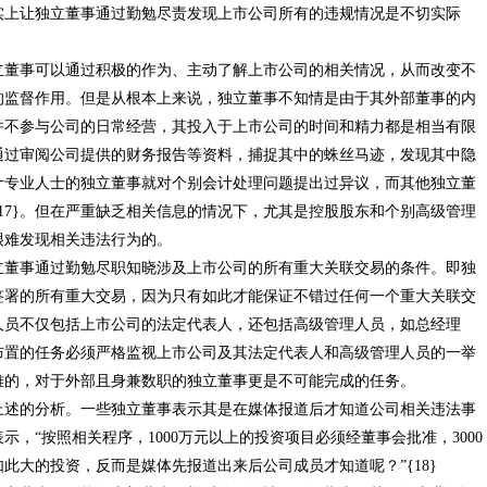
实上让独立董事通过勤勉尽责发现上市公司所有的违规情况是不切实际
事可以通过积极的作为、主动了解上市公司的相关情况，从而改变不
的监督作用。但是从根本上来说，独立董事不知情是由于其外部董事的内
并不参与公司的日常经营，其投入于上市公司的时间和精力都是相当有限
通过审阅公司提供的财务报告等资料，捕捉其中的蛛丝马迹，发现其中隐
计专业人士的独立董事就对个别会计处理问题提出过异议，而其他独立董
17}。但在严重缺乏相关信息的情况下，尤其是控股股东和个别高级管理
很难发现相关违法行为的。
事通过勤勉尽职知晓涉及上市公司的所有重大关联交易的条件。即独
签署的所有重大交易，因为只有如此才能保证不错过任何一个重大关联交
人员不仅包括上市公司的法定代表人，还包括高级管理人员，如总经理
布置的任务必须严格监视上市公司及其法定代表人和高级管理人员的一举
难的，对于外部且身兼数职的独立董事更是不可能完成的任务。
的分析。一些独立董事表示其是在媒体报道后才知道公司相关违法事
，“按照相关程序，1000万元以上的投资项目必须经董事会批准，3000
此大的投资，反而是媒体先报道出来后公司成员才知道呢？”{18}