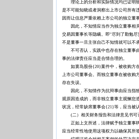
理论上的分析和实际情况均已证明独立
是不可能知晓或者洞察出上市公司所有
因而让信息严重依赖上市公司的独立董
因此，不知情应当作为独立董事相关信
交易因董事长等隐瞒。即“尽到了勤勉
不是董事一旦主张自己不知情就可以不承担
不可否认，实践中也存在独立董事由于
事的法律责任应当是合情合理的。
如寰岛股份{20}案件中，被收购方
上市公司董事会。而独立董事在被收购
存在失误。
因此，不知情作为抗辩事由应当指独立
观原因造成的，而非独立董事主观懈怠
状况，经常缺席董事会{21}等，应当
(二）相关财务报告和法律意见书可
正如上文所述，法律赋予独立董事聘请
应当经常性地使用这项权力以确保其所