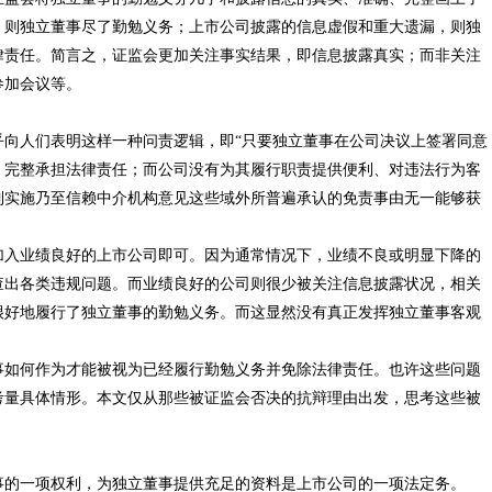
，则独立董事尽了勤勉义务；上市公司披露的信息虚假和重大遗漏，则独
律责任。简言之，证监会更加关注事实结果，即信息披露真实；而非关注
参加会议等。
人们表明这样一种问责逻辑，即“只要独立董事在公司决议上签署同意
、完整承担法律责任；而公司没有为其履行职责提供便利、对违法行为客
制实施乃至信赖中介机构意见这些域外所普遍承认的免责事由无一能够获
业绩良好的上市公司即可。因为通常情况下，业绩不良或明显下降的
查出各类违规问题。而业绩良好的公司则很少被关注信息披露状况，相关
很好地履行了独立董事的勤勉义务。而这显然没有真正发挥独立董事客观
何作为才能被视为已经履行勤勉义务并免除法律责任。也许这些问题
考量具体情形。本文仅从那些被证监会否决的抗辩理由出发，思考这些被
一项权利，为独立董事提供充足的资料是上市公司的一项法定务。