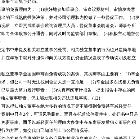
董事全部免予处罚。
的免责理由为：（1)较好地参加董事会、审查议案材料、审慎发表意
出的不成熟的投资决策，并对公司治理和内控做了一些督促工作。（2)
情况后，立即责成董事会质询管理层人员，督促董事会聘请会计师事务所
即向全体股东公开通告，同时及时向监管部门举报。（3)积极主动地督
}
决定书中未提及相关独立董事的处罚。相关独立董事的行为也只是简单地
，并在年报中就对外担保和向关联方提供资金情况发表了专项说明及独立
立董事辛金国因申辩而免责成功的案例。其抗辩事由主要有：（1)辛
求，但公司一时无法找到合适人选一直拖延；（2)辛金国多次找相关负
已尽最大努力履行职责；（3)认真审阅审计报告，提出报告中存在的问
独立董事职责，仍未能发现相关违法违规事实。{12}
以得知独立董事在绝大多数的情况下是不能得到免责甚至减轻责任
个案例中只有2个，可谓凤毛麟角。而且在托普软件案件中，处罚书中只是
及免责事由。而予以减轻责任的理由大多集中在东窗事发后独立董事的积
规行为方面，如交代自己知道的上市公司情况等。
会将独立董事的勤勉义务几乎和披露信息的真实、准确、完整画上了