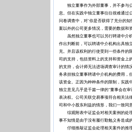
独立董事作为外部董事，并不参与公司
息。但在实践中独立董事往往很难通过
问卷调查中，对‘你是否获得了充分的知情
案以外的公司更多情况，需要的数据和资料能
虽然独立董事也可以另行聘请中介机构
作出判断前，可以聘请中介机构出具独
充。并且该权利的行使受到一些条件的
司的支持，包括资料上的支持和资金上
的支持，会计师无法进场调查审计的情况
务承担独立董事聘请中介机构的费用，
该资金。正因为种种条件的限制，实践
独立意见几乎是千篇一律的“董事会在
表决权。公司关联交易事项符合相关法
司和中小股东利益的情形，我们一致同意本
综观附表中证监会对相关案例的处理，
事不知情是由于没有履行勤勉义务造成
仔细推敲证监会处理相关案件的推理论