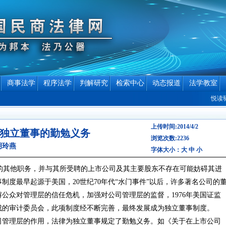
商事法学
程序法学
判解研究
检索中心
动态报道
法学教室
悦读驿站专
上传时间:2014/4/2
独立董事的勤勉义务
浏览次数:2236
胡玲燕
字体大小：
大
中
小
其他职务，并与其所受聘的上市公司及其主要股东不存在可能妨碍其进
制度最早起源于美国，20世纪70年代“水门事件”以后，许多著名公司的
公众对管理层的信任危机，加强对公司管理层的监督，1976年美国证监
成的审计委员会，此项制度经不断完善，最终发展成为独立董事制度。
理层的作用，法律为独立董事规定了勤勉义务。如《关于在上市公司