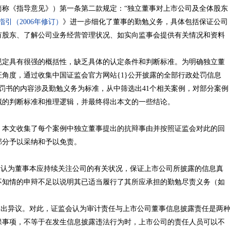
简称《指导意见》）第一条第二款规定：“独立董事对上市公司及全体股东
引（2006年修订）
》进一步细化了董事的勤勉义务，具体包括保证公司
有股东、了解公司业务经营管理状况、如实向监事会提供有关情况和资料
具有很强的概括性，缺乏具体的认定条件和判断标准。为明确独立董
角度，通过收集中国证监会官方网站{1}公开披露的全部行政处罚信息
处罚书的内容涉及勤勉义务为标准，从中筛选出41个相关案例，对部分案例
藏的判断标准和推理逻辑，并最终得出本文的一些结论。
文收集了每个案例中独立董事提出的抗辩事由并按照证监会对此的回
部分予以采纳和予以免责。
认为董事本应持续关注公司的有关状况，保证上市公司所披露的信息真
不知情的申辩不足以说明其已适当履行了其所应承担的勤勉尽责义务（如
出异议。对此，证监会认为审计责任与上市公司董事信息披露责任是两
保事项，不等于在发生信息披露违法行为时，上市公司的责任人员可以不