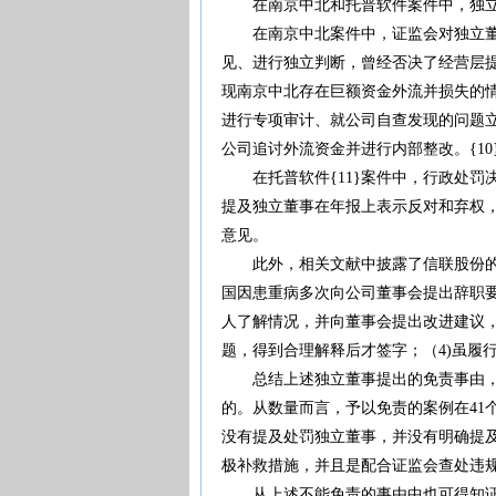
在南京中北和托普软件案件中，独立
在南京中北案件中，证监会对独立董事
见、进行独立判断，曾经否决了经营层提
现南京中北存在巨额资金外流并损失的
进行专项审计、就公司自查发现的问题立
公司追讨外流资金并进行内部整改。{10
在托普软件{11}案件中，行政处罚
提及独立董事在年报上表示反对和弃权
意见。
此外，相关文献中披露了信联股份的独
国因患重病多次向公司董事会提出辞职要
人了解情况，并向董事会提出改进建议，
题，得到合理解释后才签字；（4)虽履行
总结上述独立董事提出的免责事由，可
的。从数量而言，予以免责的案例在41
没有提及处罚独立董事，并没有明确提
极补救措施，并且是配合证监会查处违
从上述不能免责的事由中也可得知证监