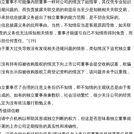
董事不可能像内部董事一样对公司的情况了如指掌，其仅凭专业知识
违规问题的。而负责披露关联交易的前提应当至少是知晓相关关联交易，
事承担信息披露义务超出了独立董事的能力范围，是不切合实际的。
息披露义务的抗辩事由。当然，不知情应当是客观原因导致，如关联
尽责的义务也无法得知相关情形，董事才能援引自己不知情而得到免责，而
任何责任。”{19}
重大过失导致没有发现相关违规问题的情形，类似情况下追究独立董
在没有持有拟被收购股权的情况下向上市公司董事会提交收购议案，欺骗
方没有出示拟被收购股权工商登记资料的情况下，该问题并未予以重视，
董事尽了合理的注意义务后仍不知情，即不知情的主观状态是由于客
造成的。如有的独立董事身兼数职，社会活动繁忙，很少关注公司的经营
被认定为没有依法履行勤勉义务。
否值得信赖
中介机构以帮助其形成独立判断的权力，但这是否意味着独立董事就
签署的上市公司定期报告的真实性和准确性。