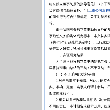
建立独立董事制度的指导意见》（以下
负有诚信与勤勉义务。”《
上市公司章程指
的商业行为符合法律规定、公平对待所
等。
由于我国有关独立董事勤勉义务的规定
事勤勉义务的具体判定标准，本文从实证
（共449个行政处罚决定书），以行政
进行深入研究，试图寻找出案例背后隐
一、实证研究结果
为了深入解读独立董事的勤勉义务，本
应将抗辩事由总结为三类：不予采纳、
(一）不予釆纳的抗辩事由
1.对违法事实不知情。对此，证监会
实、准确、完整，当事人所谓未参与、
四维控股{2}）。
2.相关财务报告和法律意见书均未提
不同的责任，审计报告未显示占用、担