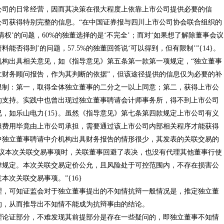
的日常经营，因而其决策在很大程度上依靠上市公司提供必要的信
公司获得特别完整的信息。“在中国证券报与四川上市公司协会联合组织的
权’的问题，60%的独董选择的是‘不完全’；而对‘如果想了解除董事会议
否得到’的问题，57.5%的独董回答说‘可以得到，但有限制’”{14}。
出具相关意见，如《指导意见》第五条第一款第一项规定，“独立董事
立财务顾问报告，作为其判断的依据”，但该途径提供的信息仅为必要的补
限制：第一，取得全体独立董事的二分之一以上同意；第二，获得上市公
的支持。实践中也曾出现过独立董事聘请会计师事务所，得不到上市公司
，如乐山电力{15}。虽然《指导意见》第七条第四款规定上市公司有义
但费用毕竟由上市公司承担，需要通过该上市公司内部相关程序才能获得
中独立董事聘请中介机构出具财务报告的情形很少，其发表的关联交易的
审议本次关联交易事项时，关联董事回避了表决，也没有代理其他董事行使
律规定。本次关联交易定价公允，且风险处于可控范围内，不存在损害公
次关联交易事项。”{16}
可知证监会对于独立董事提出的不知情抗辩一般情况是，推定独立董
的，从而推导出不知情不能成为抗辩事由的结论。
证部分，不难发现其前提部分是存在一些疑问的，即独立董事不知情