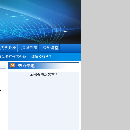
法学茶座
法律书屋
法学讲堂
栏作者介绍
致敬授权学者
中国民商法律网历届编辑联系方式征集公告
中国民
热点专题
还没有热点文章！
董