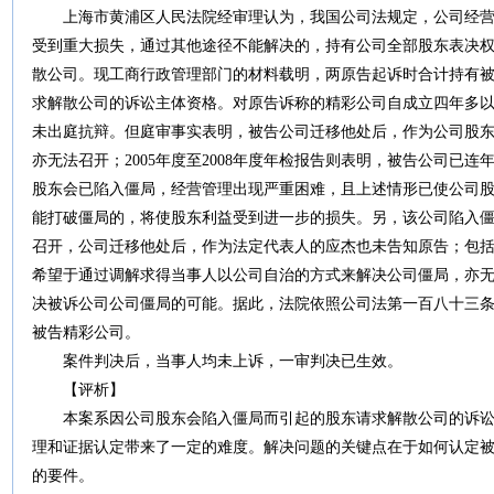
上海市黄浦区人民法院经审理认为，我国公司法规定，公司经营
受到重大损失，通过其他途径不能解决的，持有公司全部股东表决
散公司。现工商行政管理部门的材料载明，两原告起诉时合计持有被
求解散公司的诉讼主体资格。对原告诉称的精彩公司自成立四年多
未出庭抗辩。但庭审事实表明，被告公司迁移他处后，作为公司股
亦无法召开；2005年度至2008年度年检报告则表明，被告公司已
股东会已陷入僵局，经营管理出现严重困难，且上述情形已使公司
能打破僵局的，将使股东利益受到进一步的损失。另，该公司陷入
召开，公司迁移他处后，作为法定代表人的应杰也未告知原告；包
希望于通过调解求得当事人以公司自治的方式来解决公司僵局，亦
决被诉公司公司僵局的可能。据此，法院依照公司法第一百八十三
被告精彩公司。
案件判决后，当事人均未上诉，一审判决已生效。
【评析】
本案系因公司股东会陷入僵局而引起的股东请求解散公司的诉讼,
理和证据认定带来了一定的难度。解决问题的关键点在于如何认定
的要件。