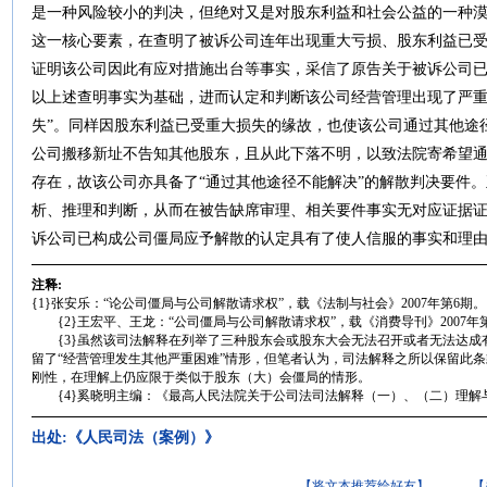
是一种风险较小的判决，但绝对又是对股东利益和社会公益的一种
这一核心要素，在查明了被诉公司连年出现重大亏损、股东利益已
证明该公司因此有应对措施出台等事实，采信了原告关于被诉公司
以上述查明事实为基础，进而认定和判断该公司经营管理出现了严重
失”。同样因股东利益已受重大损失的缘故，也使该公司通过其他途
公司搬移新址不告知其他股东，且从此下落不明，以致法院寄希望
存在，故该公司亦具备了“通过其他途径不能解决”的解散判决要件
析、推理和判断，从而在被告缺席审理、相关要件事实无对应证据
诉公司已构成公司僵局应予解散的认定具有了使人信服的事实和理
注释:
{1}张安乐：“论公司僵局与公司解散请求权”，载《法制与社会》2007年第6期。
{2}王宏平、王龙：“公司僵局与公司解散请求权”，载《消费导刊》2007年第
{3}虽然该司法解释在列举了三种股东会或股东大会无法召开或者无法达成
留了“经营管理发生其他严重困难”情形，但笔者认为，司法解释之所以保留此
刚性，在理解上仍应限于类似于股东（大）会僵局的情形。
{4}奚晓明主编：《最高人民法院关于公司法司法解释（一）、（二）理解与适
出处:《人民司法（案例）》
【将文本推荐给好友】
【