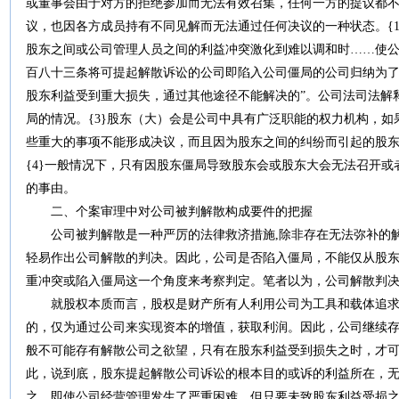
或董事会由于对方的拒绝参加而无法有效召集，任何一方的提议都
议，也因各方成员持有不同见解而无法通过任何决议的一种状态。{
股东之间或公司管理人员之间的利益冲突激化到难以调和时……使公
百八十三条将可提起解散诉讼的公司即陷入公司僵局的公司归纳为了
股东利益受到重大损失，通过其他途径不能解决的”。公司法司法解
局的情况。{3}股东（大）会是公司中具有广泛职能的权力机构，
些重大的事项不能形成决议，而且因为股东之间的纠纷而引起的股
{4}一般情况下，只有因股东僵局导致股东会或股东大会无法召开
的事由。
二、个案审理中对公司被判解散构成要件的把握
公司被判解散是一种严厉的法律救济措施,除非存在无法弥补的解散
轻易作出公司解散的判决。因此，公司是否陷入僵局，不能仅从股
重冲突或陷入僵局这一个角度来考察判定。笔者以为，公司解散判
就股权本质而言，股权是财产所有人利用公司为工具和载体追求
的，仅为通过公司来实现资本的增值，获取利润。因此，公司继续
般不可能存有解散公司之欲望，只有在股东利益受到损失之时，才
此，说到底，股东提起解散公司诉讼的根本目的或诉的利益所在，
之，即使公司经营管理发生了严重困难，但只要未致股东利益受损