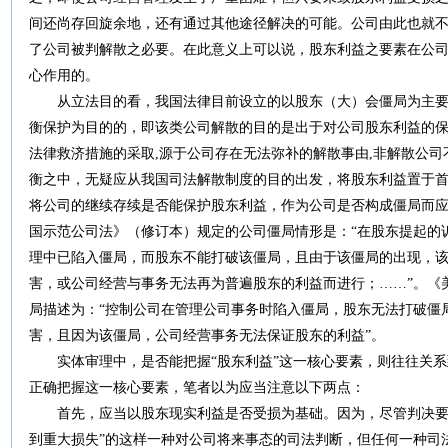
间还尚存回旋余地，还有通过其他途径解决的可能。公司由此也就
了公司被判解散之必要。在此意义上可以说，股东利益之要素在公
心作用的。
从立法目的看，我国法律目前设立的以股东（大）会僵局为主要
衡保护为目的的，即该类公司解散的目的是出于对公司股东利益的
法律救济措施的采取,源于公司存在无法弥补的解散事由,非解散公
衡之中，无疑应从我国司法解散制度的目的出发，将股东利益置于
将公司的继续存续是否能保护股东利益，作为公司是否构成僵局而
国示范公司法》（修订本）规定的公司僵局情形是：“在股东提起的
理中已陷入僵局，而股东不能打破该僵局，且由于该僵局的出现，
害，或公司经营与事务无法再为普遍股东的利益而进行；……”。《
局描述为：“控制公司在管理公司事务时陷入僵局，股东无法打破僵
害，且因为该僵局，公司经营事务无法保证股东的利益”。
实体审理中，是否能把握“股东利益”这一核心要素，则往往关系
正确把握这一核心要素，笔者以为应当注意以下两点：
首先，应当以股东现实利益是否受损为基础。因为，尽管判决要件
到重大损失”的这样一种对公司将来事态的司法判断，但任何一种司