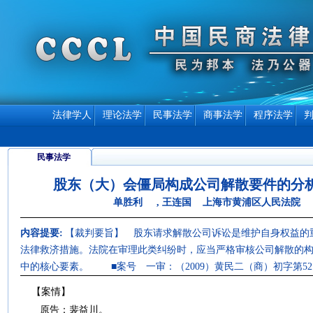
法律学人
理论法学
民事法学
商事法学
程序法学
民事法学
股东（大）会僵局构成公司解散要件的分
单胜利 , 王连国 上海市黄浦区人民法院
内容提要:
【裁判要旨】 股东请求解散公司诉讼是维护自身权益的
法律救济措施。法院在审理此类纠纷时，应当严格审核公司解散的
中的核心要素。 ■案号 一审：（2009）黄民二（商）初字第52
【案情】
原告：裴益川。