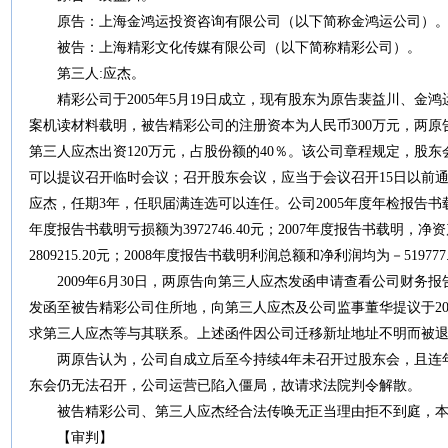
原告：上海金鸿运投资咨询有限公司（以下简称金鸿运公司）
被告：上海精彩文化传媒有限公司（以下简称精彩公司）。
第三人:应杰。
精彩公司于2005年5月19日成立，现有股东为原告裴益川、金
案机读材料载明，被告精彩公司的注册资本为人民币300万元，两原告
第三人应杰出资120万元，占股份额的40％。该公司章程规定，股东
可以提议召开临时会议；召开股东会议，应当于会议召开15日以前
应杰，任期3年，任职届满连选可以连任。公司2005年度年检报告书载明
年度报告书载明亏损额为3972746.40元；2007年度报告书载明，净资
2809215.20元；2008年度报告书载明利润总额和净利润均为－519777
2009年6月30日，两原告向第三人应杰发函申请查看公司财务报
发函至被告精彩公司住所地，向第三人应杰及公司监事董华提议于200
求第三人应杰等与其联系。上述函件因公司迁移新址地址不明而被
两原告认为，公司自成立后至今持续4年未召开过股东会，且连年
东会仍无法召开，公司运营已陷入僵局，故请求法院判令解散。
被告精彩公司、第三人应杰经合法传唤无正当理由拒不到庭，本
【审判】