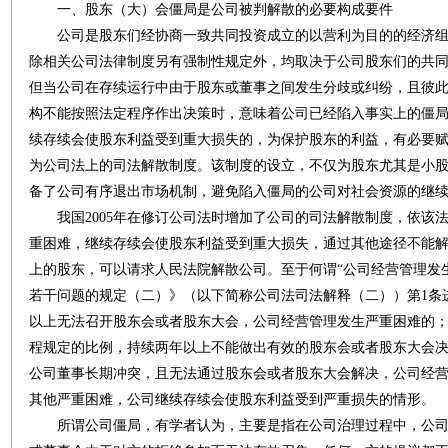
一、股东（大）会僵局是公司被判解散的必要构成要件
公司是股东们经协商一致共同投资成立的以营利为目的的经济组
除相关公司法律制度另有强制性规定外，均取决于公司股东们的共
但当公司在存续运行中由于股东或董事之间发生分歧或纠纷，且彼
构不能按照法定程序作出决策时，意味着公司已经陷入事实上的僵
续存续会使股东利益受到重大损失的，为保护股东的利益，有必要
为公司法上的司法解散制度。该制度的设立，不仅为股东尤其是小
备了公司有序退出市场机制，避免陷入僵局的公司对社会资源的继
我国2005年在修订公司法时增加了公司的司法解散制度，依该
重困难，继续存续会使股东利益受到重大损失，通过其他途径不能
上的股东，可以请求人民法院解散公司。至于何谓“公司经营管理发
若干问题的规定（二）》（以下简称公司法司法解释（二））第1条
以上无法召开股东会或者股东大会，公司经营管理发生严重困难的
程规定的比例，持续两年以上不能做出有效的股东会或者股东大会
公司董事长期冲突，且无法通过股东会或者股东大会解决，公司经
其他严重困难，公司继续存续会使股东利益受到严重损失的情形。
所谓公司僵局，有学者认为，主要是指在公司治理过程中，公司