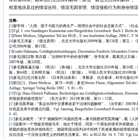
程度地涉及过的情谊合同、情谊无因管理、情谊侵权行为和身份情
注释:
[
1
]翟学伟：“人情、面子与权力的再生产—情理社会中的社会交换方式”，《社会学
[
2
]VgI. J. von Staudingers Kommentar zum Burgerlichen Gesetzbuch. Buch 2. Becht der S
[
3
]Dieter Medicus, Allgemeiner Teil des BGB，9. neu bearbeitete Auflage, 2006 C. F. M
[
4
]参见王泽鉴：《债法原理》，北京大学出版社2009年版，第156页；黄立
公司2006年版，第15页。
[
5
]Guido Dahmann, Gefalligkeitsbeziehungen, Dissertation Fnedrich-Alexanders-Unive
[
6
]参见[德]汉斯·凯尔森：“法律科学中的价值判断”，张书友译，载葛洪义主
2007年版，第328页。
[
7
]参见魏振瀛主编：《民法》（第4版），北京大学出版社2010年版，第34页；
版，第64页；王利明主编：《民法》（第5版），中国人民大学出版社2010年版
[
8
]参见[日]北川善太郎：《日本民法体系》，李毅多、仇京春译，科学出版社19
[
9
]前注
[
3
]，Dieter Medicus，第78～84页；参见Werner Flume, Allgemeiner Teil des Burge
Auflage, Springer Verlag Berlin 1992，S. 81～95.
[
10
]Vgl. Hans-Dietrich Pallmann, Rechtsfolgen aus Gefalligkeitsverhaltnisse
所致损害的赔偿责任”，《东方法学》2013年第1期，第11～15页。
[
11
]参见陈界融：“客运合同中交通事故若干法律问题解析”，《法学家》2005年
分也是实务中的难点问题。Vgl. Jauernig, Burgerliches Gesetzbuch Kommentar, 12.Aufl
S. 43.
[
12
]参见吴晓芳：“关于‘婚姻契约’问题的思考—兼与陈甦研究院商榷”，载《人民法
[
13
]该案中一个驾驶员驾驶马车，他出于情谊，同意一个朋友的请求并搭载他
搭载的朋友受伤并很快死亡，德国帝国法院判决中拒绝了死者家属的损害赔偿
仅仅涉及一个没有法律意义的纯粹生活事实。RG. in RGZ.Bd. 54. S. 73ff. Vgl. Guido Dahmann