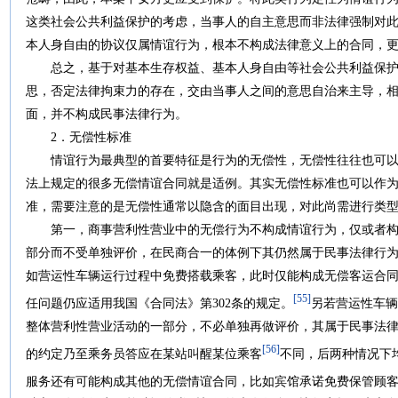
这类社会公共利益保护的考虑，当事人的自主意思而非法律强制对
本人身自由的协议仅属情谊行为，根本不构成法律意义上的合同，
总之，基于对基本生存权益、基本人身自由等社会公共利益保护
思，否定法律拘束力的存在，交由当事人之间的意思自治来主导，
面，并不构成民事法律行为。
2．无偿性标准
情谊行为最典型的首要特征是行为的无偿性，无偿性往往也可以
法上规定的很多无偿情谊合同就是适例。其实无偿性标准也可以作
准，需要注意的是无偿性通常以隐含的面目出现，对此尚需进行类
第一，商事营利性营业中的无偿行为不构成情谊行为，仅或者构
部分而不受单独评价，在民商合一的体例下其仍然属于民事法律行
如营运性车辆运行过程中免费搭载乘客，此时仅能构成无偿客运合
[55]
任问题仍应适用我国《合同法》第302条的规定。
另若营运性车辆
整体营利性营业活动的一部分，不必单独再做评价，其属于民事法
[56]
的约定乃至乘务员答应在某站叫醒某位乘客
不同，后两种情况下
服务还有可能构成其他的无偿情谊合同，比如宾馆承诺免费保管顾