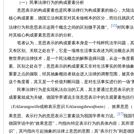
（一）民事法律行为的构成要素分析
意思表示的构成要素也是民事法律行为构成要素的核心，大陆法
核心构成要素，德国立法例甚至对其未做根本的区分，而往往跳跃式
[15]
法律行为和意思表示这两个概念之间的区别微乎其微”。
对民事法
对其核心构成要素意思表示的分析。
笔者认为，意思表示的构成要素本身是一个纯粹民法学问题，其与
又有区别。关联之处在于，它是一项将生活事实表述为民法概念从
整世界的法律技术，是一个民法概念的解释选择问题，从这一角度
素。区别之处在于，意思表示的构成要素又非对生活事实的简单抽
重要之点的撷取，经其抽象概括者就会进人法律的调整范围，被其
这个角度看，其又是一个价值判断问题，是对生活事实进行的一场“
民事法律行为是实现私法自治的工具，其主要通过意思表示的主
成要素就成为关键。德国学界通说主张意思表示中的主观要素包括行为意思（
（Erklarungswille或称表示意识 Erklarungsbewuβtsein）、效果意思（
[17]
果意思、表示行为的意思表示三要素说为我国学界有力说。
我国
德国学说中的“效果意思”，均指向特定表示行为的具体内容；其所谓
识”，其均指向引起抽象的法律上意思的意图；其“表示行为”则是德国