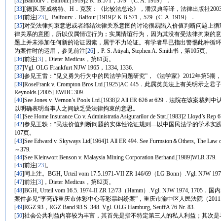
[
32
]Balfourv．Balfour.[1919]2 K. B.571，579 （C. A. 1919）．
[
33
][德]K.茨威格特、H．克茨：《比较法总论》，潘汉典等译，法律出版社200
[
34
]前注
[
23
]。Balfourv．Balfour.[1919]2 K.B.571，579（C. A. 1919）．
[
35
]对受法律拘束意思或者缔结法律关系意图的讨论很易陷入价值判断问题上
律关系的意图，所以仅属情谊行为；实属情谊行为，因为其没有受法律拘束的
题上并未添加任何新的论证因素，属于不力论证。有学者早已指出警惕此种循环论证方法（circu
为案件时的运用，参见前注
[
26
]，P. S. Atiyah, Stephen A. Smith书，第105页。
[
36
]前注
[
3
]，Dieter Medicus，第81页。
[
37
]Vgl. OLG Frankfurt NJW 1965，1334, 1336.
[
38
]参见王雷：“见义勇为行为中的民法学问题研究”，《法学家》2012年第5期，
[
39
]RoseFrank v. Crompton Bros Ltd.[1925]AC 445．此属英美法上有关明示之君子协定
Reynolds.[2005] EWHC 309.
[
40
]See Jones v. Vernon’s Pools Ltd.[1938]2 All ER 626 at 629．法院
以明确表明当事人之间缺乏受法律拘束的意思。
[
41
]See Home Insurance Co v. Administratia Asigurarilor de Stat.[1983]2 Lloyd’s Rep 6
[
42
]参见王轶：“民法价值判断问题的实体性论证规则—以中国民法学的学术实践为背
107页。
[
43
]See Edward v. Skyways Ltd[1964]1 All ER 494. See Furmston＆Others, The Law o
～379.
[
44
]See Kleinwort Benson v. Malaysia Mining Corporation Berhand.[1989]WLR 379.
[
45
]前注
[
23
]。
[
46
]同上注。BGH, Urteil vom 17.5.1971-VII ZR 146/69（LG Bonn）.Vgl. NJW 19
[
47
]前注
[
3
]，Dieter Medicus，第82页。
[
48
]BGH, Urteil vom 16.5. 1974-II ZR 12/73（Hamm）.Vgl. NJW
案件参见“李亮诉重庆市体彩中心等彩票纠纷案”，重庆市渝中区人民法院（2011）
[
49
]RGZ 93，RGZ Band 93 S. 348. Vgl. OLG Hamburg, SeuffA 76 Nr. 83.
[
50
]社会公共利益内容较为丰富，其首先是指不特定第三人的私人利益；其次