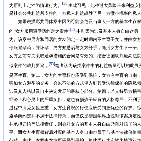
[51]
为原则上定性为情谊行为。
由此可见，此种过大风险带来利益安
是社会公共利益所支持的一方私人利益战胜了另一方微小概率的私
如果说摸彩共同体案中因为可能会危及当事人一方的基本生存权
[52]
的“女方服用避孕药约定之案件”
中则因为涉及基本人身自由这另
为。该案中男方和同居的女友约定一定时期内不生育子女，并由女
停服避孕药，并怀孕，男方知悉后与女方分手，随后女方生下一子
女方之前有关采取避孕措施的合同是有效的。结合德国联邦最高法
[53]
似案件的裁判要旨，
笔者认为该类案件中的利益衡量可以如此展
是否生育。第二，女方的生育权也应受到保护，女方有生育的自由
强加女方避孕的义务，会以不法的方式侵入到其受法律保护的隐私
涉及其人格以及自主决定发展的最核心部分。第四，若支持男方损
经济上和心灵上的严重负担，这也有损孩子应有的人格尊严，不利
过程中所受负担更重，女方生育权的行使应该受到更优位的保护。
避孕药约定并不属于法律行为，而仅仅是德国学界通说对该案所定
并承担违约等法律责任，则会对女方的基本人身自由乃至对孩子的
平。而女方生育权背后对应的基本人身自由也属于与基本法律价值
范畴，由此，本案中女方更应受到保护。将此类行为定性为情谊行