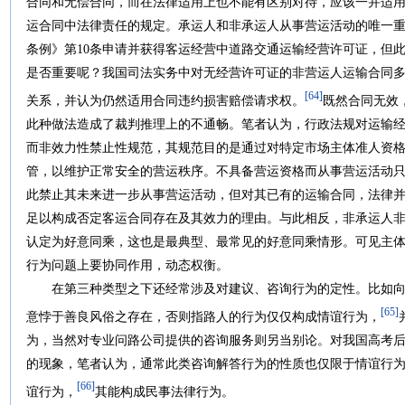
合同和无偿合同，而在法律适用上也不能有区别对待，应该一并适用
运合同中法律责任的规定。承运人和非承运人从事营运活动的唯一
条例》第10条申请并获得客运经营中道路交通运输经营许可证，但
是否重要呢？我国司法实务中对无经营许可证的非营运人运输合同
[64]
关系，并认为仍然适用合同违约损害赔偿请求权。
既然合同无效
此种做法造成了裁判推理上的不通畅。笔者认为，行政法规对运输
而非效力性禁止性规范，其规范目的是通过对特定市场主体准人资
管，以维护正常安全的营运秩序。不具备营运资格而从事营运活动
此禁止其未来进一步从事营运活动，但对其已有的运输合同，法律
足以构成否定客运合同存在及其效力的理由。与此相反，非承运人
认定为好意同乘，这也是最典型、最常见的好意同乘情形。可见主
行为问题上要协同作用，动态权衡。
在第三种类型之下还经常涉及对建议、咨询行为的定性。比如向
[65]
意悖于善良风俗之存在，否则指路人的行为仅仅构成情谊行为，
为，当然对专业问路公司提供的咨询服务则另当别论。对我国高考
的现象，笔者认为，通常此类咨询解答行为的性质也仅限于情谊行
[66]
谊行为，
其能构成民事法律行为。