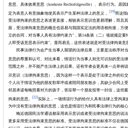
意思、具体效果意思（konkrete Rechtsfolgewille）、表
[19]
定为表意人有意抽象地使其表示产生某种法律上的意义，
而这指
受法律拘束的意思之表述更直接，相较表示意识也更易理解，而且
面，受法律拘束意思的概念也容易与我国实定法的用语相衔接，方便
立的合同，对当事人具有法律约束力”，第14条第（二）项就规定要
人即受该意思表示约束”。显而易见，这些表述就是对受法律拘束意
民事法律行为会产生当事人期望的法律后果，主要是法秩序对当
意思的尊重和认可。对比来看，情谊行为当事人则无可识别的受法
范围之外，并不能产生法律上的后果。还有学者会更具体一点举例
示意识（法律拘束意思），因为这样一个表示是处于法律之外的社
个人出于情谊为他的朋友割草坪或者陪同朋友散步，其缺少合同上
邻居承诺每晚照看对方的孩子，答应帮一个朋友投寄一封信，这些
[22]
拘束的意思。
实际上，一项情谊行为的给付人具有法律上受拘束
为中没有受法律拘束的意思，这也是情谊行为和民事法律行为的核
晚近德国民法学通说都采用表示意识或者受法律拘束意思的说法
更多采用受法律拘束意思的标准。受法律拘束意思的标准不仅在德