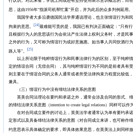
行认识。对比来看，学说上间或还有坚持使用表示意识概念的，而
思，这由1956年“指派司机帮忙案”开启，并为此后的众多判例延用。
我国学者大多沿袭德国民法学界通说理论，也主张情谊行为和民
[24]
拘束的意思。
最难能可贵的是，我国已有判决正面确定：“只有
且根据行为人的意思该行为会依法产生法律上权利义务时，才是民
之外的行为，又可称为情谊行为或好意施惠。如当事人共同饮酒行
[25]
路人等”。
以上所论限于纯粹情谊行为和民事法律行为的区别，至于纯粹情
定的情谊合同（无偿合同），其与纯粹情谊行为不同的是前者具有
则主要在于情谊合同的义务人通常或者所受法律拘束力程度比较低
兼具。
（三）情谊行为中没有缔结法律关系的意图
英美合同法理论在要约和承诺之外，通常会涉及合同的形式、缔
的缔结法律关系意图（intention to create legal relatio
在对合同成立要件的讨论上，英美法学者通常认为单有要约承诺
定形式以及具备缔结法律关系的意图（对合同成立来讲，也可称作
约意思表示具体确定的要求，即具体效果意思，在英美法上则同样