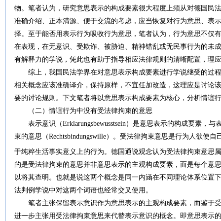
物。笔者认为，研究意思表示的构成要素很大程度上须从对德国民
准确介绍、正本清源、便于交流的考虑，应当恢复对行为意思、表
择。至于能否用表示行为吸收行为意思，笔者认为，行为意思不仅
在表现，在无意识、受欺诈、被胁迫、精神错乱或无民事行为的未
有解释力的学说，凭此也有助于指导相应法律规则的清晰配置，理
综上，我国民法学界在对意思表示构成要素进行学说继受的过程
相关概念应该准确译介，保持原样，不宜任加改造，这理应是讨论
要的讨论规则。下文笔者将以意思表示构成要素为核心，分析情谊
（二）情谊行为中没有受法律拘束的意思
表示意识（Erklarungsbewusstsein）是意思表示的构成
束的意思（Rechtsbindungswille）。受法律拘束意思是行为
于纯粹生活事实意义上的行为。德国通说观念认为受法律拘束意思
的是受法律拘束的意思并非意思表示的主观构成要素，而是每个意
以将其查明。也就是说这两个概念是同一内涵在不同理论体系位置
法判例学说中对这两个词语也经常交叉使用。
笔者主张保留表示意识作为意思表示的主观构成要素，而鉴于受
进一步主张用受法律拘束意思来代替表示意识的概念。即意思表示