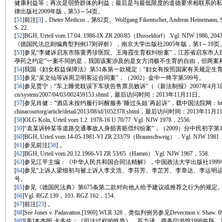
健康利益等；再次是弱势群体的利益；最后是与最低限度的道德要求相联系的
律出版社2009年版，第53～54页。
[
51
]前注
[
3
]，Dieter Medicus，第82页。Wolfgang Fikentscher, Andreas Heinemann, Schu
S. 22.
[
52
]BGH, Urteil vom 17.04. 1986-IX ZR 200/85（Dusseldorf）.Vgl
《德国民法总则编典型判例17则评析》，南京大学出版社2005年版，第1～19页
[
53
]参见“李健诉启东市陈黄秀珍医院、王海霞生育权纠纷案”，江苏省启东市人民法
孕药之约定”一案不同的是，我国该案涉及的是女方消极不生育的自由，但两案
[
54
]我国《妇女权益保障法》第51条第一款规定：“妇女有按照国家有关规定生
[
55
]参见“吴文仙等诉周卫明客运合同案”，（2002）金中一终字第599号。
[
56
]参见贾宁：“车上睡觉耽误下车状告售票员败诉”（《新法制报》2007年4月3日），载http:
cn/system/2007/04/03/002459153.shtml，最后访问时间：2013年11月11日。
[
57
]参见肖健：“酒店未按约履行叫醒服务‘睡过头姐’再起诉”，载中国法院网：http:/
chinacourtorg/article/detail/2013/08/id/1052378.shtml，最后访问时间：2013年11
[
58
]OLG Koln, Urteil vom 1.2. 1978-16 U 70/77. Vgl. NJW 1978，2556.
[
59
]“袁某诉钟某等道路交通事故人身损害赔偿纠纷案”，（2009）分中民初字第1
[
60
]BGH, Urteil vom 14-05-1981-VI ZR 233/79（Braunschweig）．Vgl. NJW 1981
[
61
]参见前注
[
58
] 。
[
62
]BGH, Urteil vom 20.12.1966-VI ZR 53/65（Hamm）.Vgl. NJW 1967，558.
[
63
]参见江平主编：《中华人民共和国合同法精解》，中国政法大学出版社1999年
[
64
]参见“上诉人梁细初与被上诉人李文浩、李芬芳、李芷芳、李章达、李运明运输
号。
[
65
]参见《德国民法典》第675条第二款对向他人给予建议或推荐之行为的规定
[
66
]Vgl. RGZ 139，103. RGZ 162，154.
[
67
]前注
[
23
] 。
[
68
]See Jones v. Padavatton.[1969] WLR 328．类似判例另参见Devecmon v. Shaw. 6
[
69
][美]本杰明·卡多佐：《司法过程的性质》，苏力译，商务印书馆1998年版，第