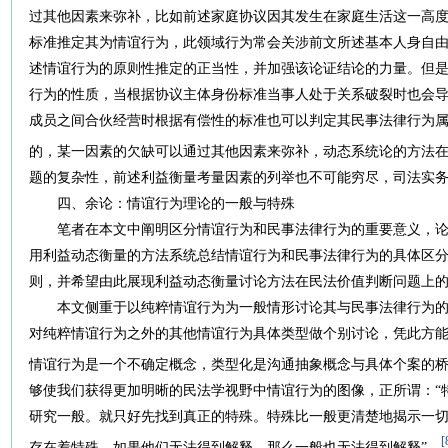
过其他因素来弥补，比如前述家庭协议因其发生在家庭生活这一高
标准推定其为情谊行为，此领域行为常会关涉前文所述基本人身自
述情谊行为的原则性推定的正当性，并加强该论证结论的力量。但
行为的性质，当根据协议主体身份标准当事人处于关系破裂时也会
成员之间合伙经营时根据有偿性的标准也可以判定其民事法律行为
的，某一因素的欠缺可以通过其他因素来弥补，动态系统论的方法
题的复杂性，前述利益衡量考量因素的列举也不可能穷尽，司法实
四、余论：情谊行为理论的一般与特殊
笔者在本文中阐明区分情谊行为和民事法律行为的重要意义，论
用利益动态衡量的方法系统总结情谊行为和民事法律行为的具体区
则，并希望由此展现利益动态衡量讨论方法在民法价值判断问题上
本文侧重于以纯粹情谊行为为一般情形讨论其与民事法律行为的
对纯粹情谊行为之外的其他情谊行为具体类型做个别讨论，凭此方
情谊行为是一个不确定概念，类型化是沟通抽象概念与具体个案的
够使我们获得更加明晰的民法学视野中情谊行为的图像，正所谓：“
研究一般。就只好先找到真正的特殊。特殊比一般更清楚地揭示一
[
存在着特殊。如果他们无法得到解释，那么一般也无法得到解释”。