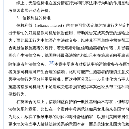
综上，无偿性标准在区分情谊行为和民事法律行为时的作用是动
考量因素展开动态评价。
3．信赖利益的标准
信赖利益（reliance interest）的存在可能否定单纯情谊行
出于帮忙的好意指派司机给原告使用，帮助原告完成其负责的运输
为，而此帮工行为中能否产生法律义务，以使其不再单纯停留在帮
否明显信赖施惠者的履行，若受惠者明显信赖施惠者的许诺，并冒
间会产生法律义务，德国联邦最高法院也指出只有在施惠者向受惠
[67]
除施惠者的法律义务。
本案中受惠者对所从事的运输业务存在巨
者所派司机理可产生合理的信赖，此时可能产生施惠者的谨慎注意
民事法律行为区分的重要标准，而这种区分又进一步具体化为当事
施惠者指派司机能力不足造成受惠者损害使得本案已经从帮工这种
侵权行为。
在英国合同法上，信赖利益保护的一般性基础尚不存在，但却存
法律关系的意图。比如在一个案件中母亲承诺如果女儿前来英国学
为此女儿放弃了报酬丰厚的职位和海外舒适的家，以搬到英国来居
更少地关注当事人缔结法律关系的意图本身，而是关注女儿因为信