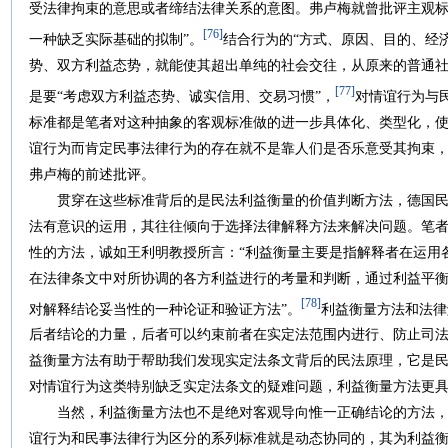
受法律拘束的意思或者缔结法律关系的意图。弗卢梅就曾批评主观标
[76]
一种缺乏实际基础的拟制”。
结合行为的“方式、原因、目的、经
势、双方利益态势，就能使其超出单纯的社会交往，从原来的普通社
[77]
是要“考虑双方利益态势、诚实信用、交易习惯”，
对情谊行为与
标准都是笔者对这种抽象的客观标准做的进一步具体化、类型化，
谊行为而肯定民事法律行为的存在就不是靠人们是否乐意受其拘束
弗卢梅的前述批评。
贯穿在这些标准背后的是民法利益衡量的价值判断方法，德国民
法有意识的运用，其往往倾向于选择法律解释方法来解决问题。笔
性的方法，诚如王利明教授所言：“利益衡量主要是指解释者在运用
在法律条文中对所协调的各方利益进行的考量和判断，通过利益平
[78]
对解释结论妥当性的一种论证和验证方法”。
利益衡量方法和法律
后者结论的力量，后者可以约束前者在实定法范围内进行、防止司
益衡量方法有助于帮助我们发现实定法条文背后的民法原理，它是
对情谊行为这类特别缺乏实定法条文的疑难问题，利益衡量方法更
当然，利益衡量方法也不是绝对客观导向惟一正确结论的方法，
谊行为和民事法律行为区分的系列标准就是动态协同的，其为利益