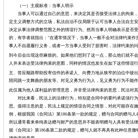
（一）主观标准：当事人明示
当事人可以通过自己的意思，来决定其是否接受法律上的拘束，
定主义调整方式的立场，私法自治不仅局限于认可当事人合法自主
决定从事法律调整范围之外的情谊行为。然而当事人明确表示是否
的，有学者就指出：“在通常情况下，当事人一般不会对法律约束作
事人不自愿履行义务，或者一方当事人受到了损害时，法律约束的
到今后会出现这些麻烦的。如果他们想到了这一点，那么他们就不会
人并未表达受法律拘束的意图，同样的情况也发生在如下这些情谊
主、答应顺路帮助投寄信件的承诺人、向费力地从狭窄的泊位中驶
陪同跳一支舞曲的朋友等。对见义勇为行为人，见义勇为行为不能
此仅属为他人谋利益的管理意思，并非受法律拘束的意思，民法对
对比来看，民法上的法律行为，特别是合同中的要约承诺须行为
思。值得注意的是，民法上规定的情谊合同之情形，对此可能存在
例，根据我国《合同法》第186条第一款的规定，赠与合同的赠与
所以通常看来单纯表达赠与财产的意思并不能表明赠与人具有受法
据《合同法》第186条第二款的规定，赠与人就不再具有此种任意