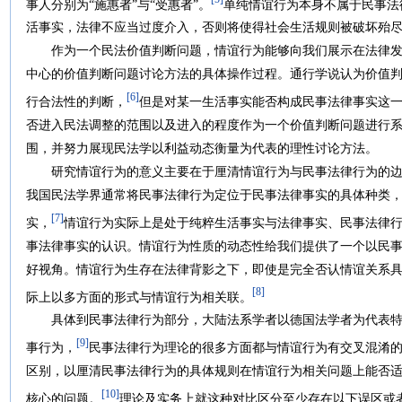
[5]
事人分别为“施惠者”与“受惠者”。
单纯情谊行为本身不属于民事法
活事实，法律不应当过度介入，否则将使得社会生活规则被破坏殆
作为一个民法价值判断问题，情谊行为能够向我们展示在法律发
中心的价值判断问题讨论方法的具体操作过程。通行学说认为价值
[6]
行合法性的判断，
但是对某一生活事实能否构成民事法律事实这
否进入民法调整的范围以及进入的程度作为一个价值判断问题进行
围，并努力展现民法学以利益动态衡量为代表的理性讨论方法。
研究情谊行为的意义主要在于厘清情谊行为与民事法律行为的边
我国民法学界通常将民事法律行为定位于民事法律事实的具体种类
[7]
实，
情谊行为实际上是处于纯粹生活事实与法律事实、民事法律
事法律事实的认识。情谊行为性质的动态性给我们提供了一个以民
好视角。情谊行为生存在法律背影之下，即使是完全否认情谊关系
[8]
际上以多方面的形式与情谊行为相关联。
具体到民事法律行为部分，大陆法系学者以德国法学者为代表特
[9]
事行为，
民事法律行为理论的很多方面都与情谊行为有交叉混淆
区别，以厘清民事法律行为的具体规则在情谊行为相关问题上能否
[10]
核心的问题。
理论及实务上就这种对比区分至少存在以下误区或