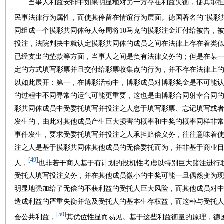
当事人利益安排中如果明显地对另一方存在利益失衡，使其承担
民事法律行为属性，而使其停留在情谊行为层面。德国著名的“摸彩
同组成一个摸彩共同体每人每周将10马克的摸彩注金汇付给被告，
投注，法院判决中就认定摸彩共同体的成员之间在法律上存在着类
已经支出的垫款等方面，当事人之间是负有法律义务的；但是在某
定的方式填写彩票并且交付给彩票收集点的行为，并不存在法律上
以如此展开：第一，在博彩活动中，博彩成员对博彩奖金是不可能
的过程中不同寻常的运气可能更重要，这也是由博彩合同射幸合同
彩共同体成员中受委托填写并投注之人怠于填写彩票、忘记填写或
发生的，由此对其他成员产生巨大损害的概率和中奖的概率同样非
事件发生，要求受委托填写并投注之人承担赔偿义务，往往意味着
注之人是基于摸彩共同体其他成员的无偿委托而为，并非基于商业
[49]
人，
也非若干商人基于有计划的投机性考虑以特别巨大赌注进行
受托人填写投注义务，并在其他成员微小的中奖可能一旦偶然变为
明显地强加给了无偿的不获利益的受托人巨大风险，而其他成员对
造成利益的严重失衡并危及受托人的基本生存权益，而这种与受托
[50]
会公共利益，
其优位性显而易见。基于这些利益衡量的原理，德