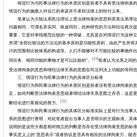
情谊行为与民事法律行为的本质区别是前者不具有受法律拘束的
情谊行为的施惠人对自己的承诺并不承担法律上的给付义务。
笔者认为大陆法系民法理论上受法律拘束的意思和英美法系理论
问题相同，可谓名异实同、殊途同归，此种研究的方法和结论再次
重要，它是对单纯规范比较的一种突破，尤其是在对情谊行为这种
所谓“全部比较法的方法论的基本原则是功能性原则，由此产生所有
讨的范围和比较体系的构成等。人们不能够对不可能比较的事物作
[33]
同任务、相同功能的事物才是可以比较的”。
笔者认为法系之间的
受法律拘束的意思和缔结法律关系的意图在司法判决上功能的等同
三、情谊行为与民事法律行为的具体区分标准
情谊行为和民事法律行为的本质区别是前者没有受法律拘束的意
足，如何判断受法律拘束意思或者缔结法律关系意图之存否，这是
[35]
断结论进行客观化的努力。
情谊行为和民事法律行为的具体区分标准实际上是对行为当事人
系的意图进行查明，对此笔者提出当事人是否明示的主观标准、具
说明的是这些大都是相对独立的判断是否存在受法律拘束意思的标
事实意义上的“意思表示”或者协议是否具有相应的法律拘束力，能