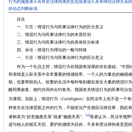
行为的施惠者不具有受法律拘束的意思或者说不具有缔结法律关系
的动态判断标准。
目次
一、引言：情谊行为与民事法律行为的区分意义
二、情谊行为与民事法律行为的本质区别
三、情谊行为与民事法律行为的具体区分标准
四、余论：情谊行为理论的一般与特殊
一、引言：情谊行为与民事法律行为的区分意义
作为一个礼仪之邦，情谊行为在我国有深厚的存在基础。“中国社
和亲情是人际关系中非常重要的情感纽带。一个人的力量也的确很
助，也要帮助别人。纷繁的生活中每时每刻都在发生大量的情谊行
醒同乘旅客、相约共同外出钓鱼等。我国有关情谊行为的民事司法
为薄弱。实际上，情谊行为（Gefalligkeit）在民法学上也不是一
种发生在法律层面之外的行为，不能依法产生相应法律后果，因此有
[4]
者称其为“好意施惠关系”或者“施惠关系”。
笔者认为，民法学视野
进与他人的相互关切、爱护的感情为目的，不具有受法律拘束意思