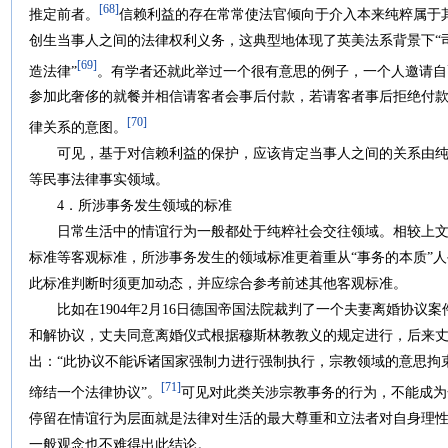
[68]
推定前者。
信赖利益的存在常常使法官倾向于介入本来纯粹属于
创生当事人之间的法律权利义务，这典型地体现了英美法系背景下“
[69]
造法律”
。有学者还就此举过一个很有意思的例子，一个人邀请自
参加此奢侈的就餐并相信请客者会事后付款，若请客者事后拒绝付
[70]
律关系的意图。
可见，基于对信赖利益的保护，应该肯定当事人之间的关系由纯
等民事法律事实领域。
4．所涉事务发生领域的标准
日常生活中的情谊行为一般都处于纯粹社会交往领域。相较上文
标准等客观标准，所涉事务发生的领域标准更着重从“事务的本质”
此标准判断时须更加动态，并应综合参考前述其他客观标准。
比如在1904年2月16日德国帝国法院裁判了一个夫妻离婚协议
和解协议，丈夫同意离婚仪式根据穆斯林教教义的规定进行，后来
出：“此协议不能诉诸国家强制力进行强制执行，宗教领域的意思拘
[71]
缔结一个法律协议”。
可见对此类关涉宗教事务的行为，不能成为
停留在情谊行为层面就是法律对生活的最大尊重和立法者对自身理
一般观念也不难得出此结论。