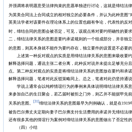
并强调将表明愿意受法律拘束的意愿单独进行讨论，这就是缔结法
为英美合同法上合同成立的相对独立的必要条件，并认为此种意图“
英美法学者对该要件在理论体系上的位置也颇有争论，代表性的反
时，缔结合同的意图会被否定，可见，该观点将对要约明确性的要
二，缔结法律关系的意图是要约承诺规则的一个组成部分，并非独
的意图，则其本身就不能作为要约存在，独立要件的设置是不必要
上述第一种反对观点的实质是用缔结法律关系的意图来吸收要约
解释选择问题，通说主张二者分离，此种反对说并未提出足够充分
点。第二种反对观点的实质是将缔结法律关系的意图放在要约和承
解释选择问题，笔者对此反驳策略同上。总之，笔者对此仍坚持通
学说上通常会以纯粹情谊行为的事例来具体说明缔结法律关系意
来参加自己的生日聚会，若乙届时被拒之门外，则乙并不能据甲先
[31]
关系的意图。
缔结法律关系的意图最早为判例确认，就是在191
被告巴尔弗丈夫定期向妻子巴尔弗支付生活费用的承诺并无缔结法
还有很多其他的情谊行为案例对缔结法律关系的意图做出了否定性
（四）小结