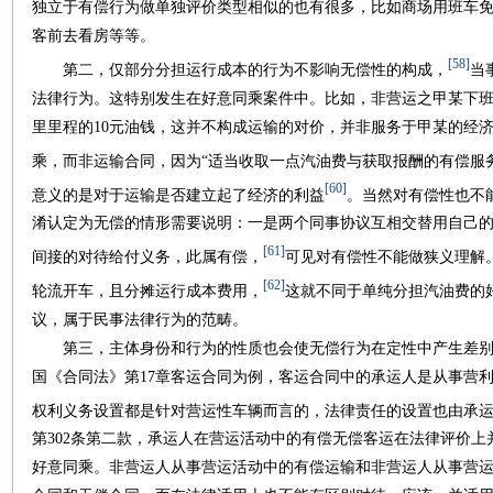
独立于有偿行为做单独评价类型相似的也有很多，比如商场用班车
客前去看房等等。
[58]
第二，仅部分分担运行成本的行为不影响无偿性的构成，
当
法律行为。这特别发生在好意同乘案件中。比如，非营运之甲某下
里里程的10元油钱，这并不构成运输的对价，并非服务于甲某的经
乘，而非运输合同，因为“适当收取一点汽油费与获取报酬的有偿服
[60]
意义的是对于运输是否建立起了经济的利益
。当然对有偿性也不
淆认定为无偿的情形需要说明：一是两个同事协议互相交替用自己
[61]
间接的对待给付义务，此属有偿，
可见对有偿性不能做狭义理解
[62]
轮流开车，且分摊运行成本费用，
这就不同于单纯分担汽油费的
议，属于民事法律行为的范畴。
第三，主体身份和行为的性质也会使无偿行为在定性中产生差别
国《合同法》第17章客运合同为例，客运合同中的承运人是从事营
权利义务设置都是针对营运性车辆而言的，法律责任的设置也由承
第302条第二款，承运人在营运活动中的有偿无偿客运在法律评价
好意同乘。非营运人从事营运活动中的有偿运输和非营运人从事营