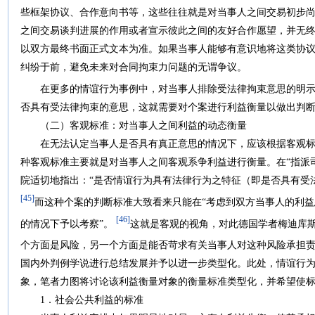
些框架协议、合作意向书等，这些往往就是对当事人之间交易初步
之间交易谈判进展的作用或者宣示彼此之间的友好合作愿望，并无
以双方最终书面正式文本为准。如果当事人能够有意识地将这类协
纠纷于前，避免未来对合同拘束力问题的无谓争议。
在更多的情谊行为事例中，对当事人排除受法律拘束意思的明示
否具有受法律拘束的意思，这就需要对个案进行利益衡量以做出判
（二）客观标准：对当事人之间利益的动态衡量
在无法认定当事人是否具有真正意思的情况下，应该根据客观标
种客观标准主要就是对当事人之间客观系争利益进行衡量。在“指派
院适切地指出：“是否情谊行为具有法律行为之特征（即是否具有受
[45]
而这种个案的判断标准大致看来只能在“考虑到双方当事人的利
[46]
的情况下予以考察”。
这就是客观的视角，对此德国学者梅迪库斯
个方面是风险，另一个方面是能否苛求有关当事人对这种风险承担责
国内外判例学说进行总结发展并予以进一步类型化。此处，情谊行
象，笔者力图将讨论该利益衡量对象的衡量标准类型化，并希望使
1．社会公共利益的标准