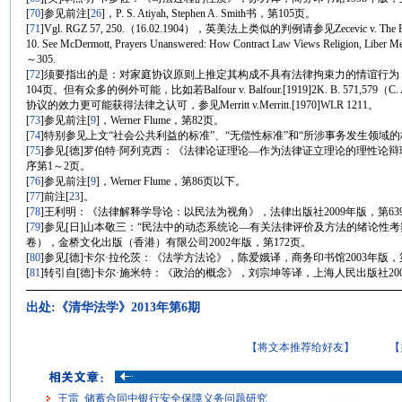
[
70
]参见前注
[
26
]，P. S. Atiyah, Stephen A. Smith书，第105页。
[
71
]Vgl. RGZ 57, 250.（16.02.1904），英美法上类似的判例请参见Zecevic v. The Russian O
10. See McDermott, Prayers Unanswered: How Contract Law Views Religion, Liber 
～305.
[
72
]须要指出的是：对家庭协议原则上推定其构成不具有法律拘束力的情谊行为
104页。但有众多的例外可能，比如若Balfour v. Balfour.[1919]2K. B. 57
协议的效力更可能获得法律之认可，参见Merritt v.Merritt.[1970]WLR 1211。
[
73
]参见前注
[
9
]，Werner Flume，第82页。
[
74
]特别参见上文“社会公共利益的标准”、“无偿性标准”和“所涉事务发生领域
[
75
]参见[德]罗伯特·阿列克西：《法律论证理论—作为法律证立理论的理性论辩
序第1～2页。
[
76
]参见前注
[
9
]，Werner Flume，第86页以下。
[
77
]前注
[
23
]。
[
78
]王利明：《法律解释学导论：以民法为视角》，法律出版社2009年版，第63
[
79
]参见[日]山本敬三：“民法中的动态系统论—有关法律评价及方法的绪论性考
卷），金桥文化出版（香港）有限公司2002年版，第172页。
[
80
]参见[德]卡尔·拉伦茨：《法学方法论》，陈爱娥译，商务印书馆2003年版，第
[
81
]转引自[德]卡尔·施米特：《政治的概念》，刘宗坤等译，上海人民出版社200
出处:《清华法学》2013年第6期
【将文本推荐给好友】
【
王雷 储蓄合同中银行安全保障义务问题研究