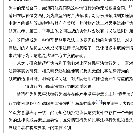
[1
为中的无偿合同，如混同好意同乘这种情谊行为和无偿客运合同。
适用在以有偿交易行为为典型的财产法领域，对身份法领域则要谨
中财产的赠与等却往往与财产有关联，此时财产法上对民事法律行
认真思考。第三，平等主体之间达成的协议只要没有《民法通则》第
效，这已经成为一种似乎是尊重私法主体意思自治的普遍做法，对
律适用的方法将是否构成民事法律行为忽略了，致使很多本该属于
事法律行为，这也是法律中心主义的表现。
总之，研究情谊行为有利于我们对比区分民事法律行为，丰富对
法律事实的研究。相关研究还能促使我们反思无偿民事法律行为的
领域的适用可能。明确这些问题，对法院适用法律也会产生有益的
二、情谊行为与民事法律行为的本质区别
情谊行为和民事法律行为都存在纯粹生活事实意义上的“意思表示
[13]
行为案例即1903年德国帝国法院所判马车翻车案
的评论中，大多
的双方意思表示一致，然而却必须拒绝承认这类案件中存在一个合
为的法律构成要素之重要性，区分情谊行为和民事法律行为也须首
展现二者在构成要素上的本质区别。