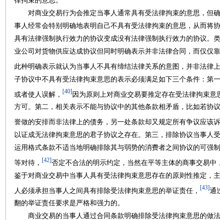
律拘束的意思。
对商业交易行为会推定当事人通常具有受法律拘束的意思，但确
事人经常会特别明确地表明自己不具有受法律拘束的意思，从而将
具有法律强制执行效力的协议变成没有法律强制执行效力的协议。
业公司对货物供应达成协议但同时明确表示并非法律合同，而仅仅
此种明确表示就认为当事人不具有缔结法律关系的意图，并非法律
子协议中不具有受法律拘束意思的表示必须满足如下三个条件：第
[40]
或者使人误解，
因为原则上对商业交易要推定存在受法律拘束意
方可。第二，相关表示不能与协议中的其他条款相矛盾，比如若协
誉做的安排而非法律上的债务，另一处条款却又规定所有争议应该
以证成无法律拘束意思的君子协议之存在。第三，排除协议当事人
运用格式条款不适当地明确排除其与弱势的消费者之间协议的可强
[42]
等对待，
否定不合法的明示约定，当然在平等主体的商事交易中
鉴于对商业交易中当事人具有受法律拘束意思存在的原则性推定，
[43]
人必须承担当事人之间具有排除受法律拘束意思的举证责任，
通
翻的举证责任要求是严格和强力的。
商业交易的当事人通过合同条款明确排除受法律拘束意思的做法