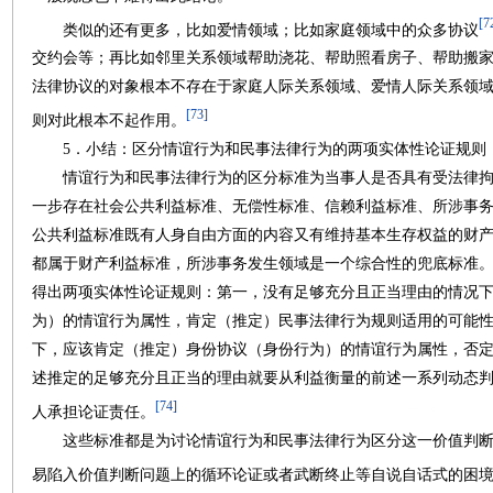
[7
类似的还有更多，比如爱情领域；比如家庭领域中的众多协议
交约会等；再比如邻里关系领域帮助浇花、帮助照看房子、帮助搬
法律协议的对象根本不存在于家庭人际关系领域、爱情人际关系领
[73]
则对此根本不起作用。
5．小结：区分情谊行为和民事法律行为的两项实体性论证规则
情谊行为和民事法律行为的区分标准为当事人是否具有受法律拘
一步存在社会公共利益标准、无偿性标准、信赖利益标准、所涉事
公共利益标准既有人身自由方面的内容又有维持基本生存权益的财
都属于财产利益标准，所涉事务发生领域是一个综合性的兜底标准
得出两项实体性论证规则：第一，没有足够充分且正当理由的情况
为）的情谊行为属性，肯定（推定）民事法律行为规则适用的可能
下，应该肯定（推定）身份协议（身份行为）的情谊行为属性，否
述推定的足够充分且正当的理由就要从利益衡量的前述一系列动态
[74]
人承担论证责任。
这些标准都是为讨论情谊行为和民事法律行为区分这一价值判断
易陷入价值判断问题上的循环论证或者武断终止等自说自话式的困