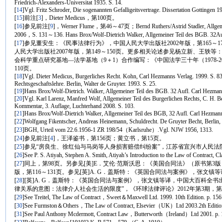
Friedrich-Alexanders-Universitat 1935. S. 14.
[
14
]Vgl. Fritz Schroder, Die sogenannten Gefalligeitsvertrage. Dissertation Gottingen 19
[
15
]前注
[
3
]，Dieter Medicus，第100页。
[
16
]参见前注
[
9
]，Werner Flume，第46～47页；Bernd Ruthers/Astrid Stadler, Allgemei
2006，S. 131～136. Hans Brox/Wolf-Dietrich Walker, Allgemeiner Teil des BGB. 32Au
[
17
]参见董安生：《民事法律行为》，中国人民大学出版社2002年版，第165～
人民大学出版社2007年版，第149～150页。更多相关论述参见杨立新、王轶等：“
会科学重点研究基地—法学基地（9＋1）合作编写：《中国法学三十年（1978-20
110页。
[
18
]Vgl. Dieter Medicus, Burgerliches Recht. Kohn, Carl Hezmanns Verlag. 1999. S. 83
Rechtsgeschaftslehre. Berlin, Walter de Gruyter. 1993. S. 25.
[
19
]Hans Brox/Wolf-Dietrich. Walker, Allgemeiner Teil des BGB. 32 Aufl. Carl Hezman
[
20
]Vgl. Karl Larenz, Manfred Wolf, Allgemeiner Teil des Burgerlichen Rechts, C. H
Kommentar, 3. Auflage, Luchterhand 2008. S. 103.
[
21
]Hans Brox/Wolf-Dietrich Walker, Allgemeiner Teil des BGB, 32 Aufl. Carl Hezmann
[
22
]Wolfgang Fikentscher, Andreas Heinemann, Schuldrecht. De Gruyter Becht, Berli
[
23
]BGH, Urteil vom 22.6.1956-1 ZR 198/54（Karlsruhe）.Vgl. NJW 1956, 1313.
[
24
]参见前注
[
4
]，王泽鉴书，第156页；黄立书，第15页。
[
25
]参见“房良生、徐红仙与马岗等人身损害赔偿纠纷案”，江苏省宜兴市人民法院（
[
26
]See P. S. Atiyah, Stephen A. Smith, Atiyah’s Introduction to the Law of Contract,
[
27
]同上，第98页。另参见[美]E．艾伦·范斯沃思：《美国合同法》（原书第3
版，第116～131页。参见[英]A. G．盖斯特：《英国合同法与案例》，张文镇等
[
28
][英]A. G．盖斯特：《英国合同法与案例》，张文镇等译，中国大百科全书出
律关系的意图：法律介人社会生活的限度”，《环球法律评论》2012年第3期，第
[
29
]See Treitel, The Law of Contract，Sweet＆Maxwell Ltd. 1999. 10th Edition. p. 
[
30
]See Furmston＆Others，The Law of Contract, Elsevier（UK）Ltd 2003.2th Editio
[
31
]See Paul Anthony Mcdermott, Contract Law，Butterworth（Ireland）Ltd 2001. p. 