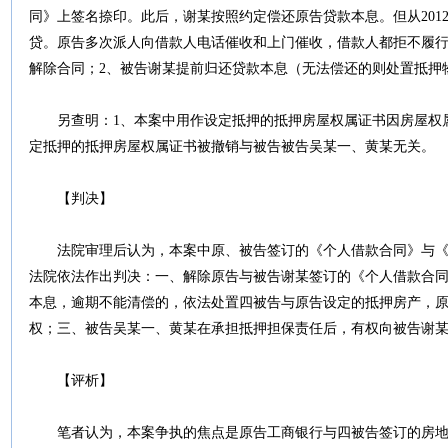
同》上签名捺印。此后，谢某按照约定偿还原告贷款本息。但从201
贷。原告多次派人向借款人电话催收和上门催收，借款人都拒不履行
解除合同；2、被告谢某提前归还贷款本息（无法偿还的则处置抵押
另查明：1、本案中用作设定抵押的抵押房屋权属证书因房屋权属
定抵押的抵押房屋权属证书被撤销与被告被告吴某一、黄某无关。
【判决】
法院审理后认为，本案中原、被告签订的《个人借款合同》与《
法院依法作出判决：一、解除原告与被告谢某签订的《个人借款合
本息，逾期不能清偿的，依法处置四被告与原告设定的抵押房产，
权；三、被告吴某一、黄某在承担抵押担保责任后，有权向被告谢
【评析】
笔者认为，本案争执的焦点是原告工商银行与四被告签订的房地