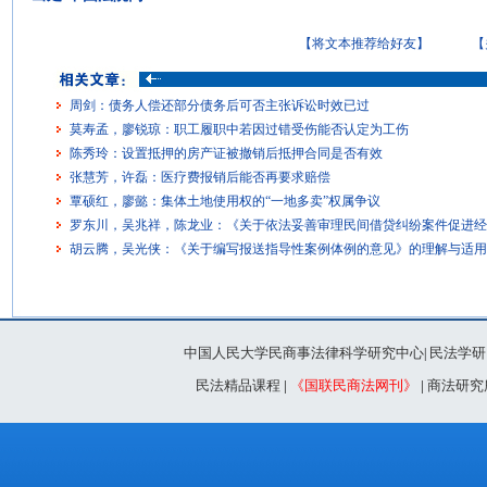
【将文本推荐给好友】
【
周剑：债务人偿还部分债务后可否主张诉讼时效已过
莫寿孟，廖锐琼：职工履职中若因过错受伤能否认定为工伤
陈秀玲：设置抵押的房产证被撤销后抵押合同是否有效
张慧芳，许磊：医疗费报销后能否再要求赔偿
覃硕红，廖懿：集体土地使用权的“一地多卖”权属争议
罗东川，吴兆祥，陈龙业：《关于依法妥善审理民间借贷纠纷案件促进经
胡云腾，吴光侠：《关于编写报送指导性案例体例的意见》的理解与适用
中国人民大学民商事法律科学研究中心
民法学研
|
民法精品课程
|
《国联民商法网刊》
|
商法研究