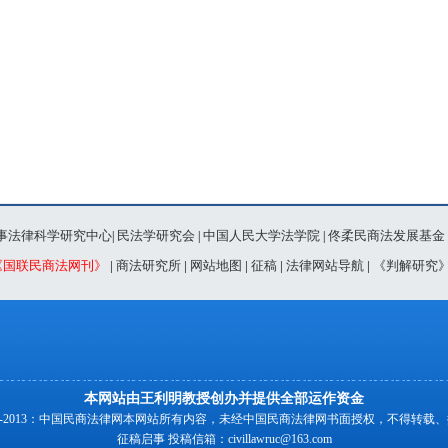
事法律科学研究中心
民法学研究会
中国人民大学法学院
佟柔民商法发展基金
|
|
|
《国联民商法网刊》
|
商法研究所
|
网站地图
|
征稿
|
法律网站导航
|
《判解研究
本网站由王利明教授创办并提供全部运作资金
00-2013：中国民商法律网本网站所有内容，未经中国民商法律网书面授权，不得转载
征稿启事
投稿信箱：
civillawruc@163.com