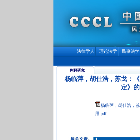
法律学人
理论法学
民事法学
判解研究
杨临萍，胡仕浩，苏戈：《
定》的
杨临萍，胡仕浩，苏
用.pdf