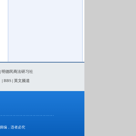
明德民商法研习社
|
》
|
BBS
|
英文频道
、摘编，违者必究