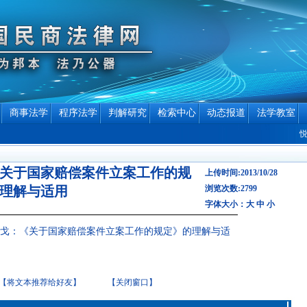
商事法学
程序法学
判解研究
检索中心
动态报道
法学教室
悦
关于国家赔偿案件立案工作的规
上传时间:2013/10/28
理解与适用
浏览次数:2799
字体大小：
大
中
小
戈：《关于国家赔偿案件立案工作的规定》的理解与适
【将文本推荐给好友】
【关闭窗口】