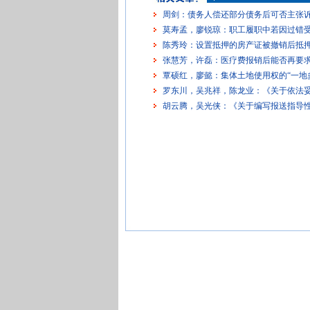
周剑：债务人偿还部分债务后可否主张
莫寿孟，廖锐琼：职工履职中若因过错
陈秀玲：设置抵押的房产证被撤销后抵
张慧芳，许磊：医疗费报销后能否再要
覃硕红，廖懿：集体土地使用权的“一地
罗东川，吴兆祥，陈龙业：《关于依法
胡云腾，吴光侠：《关于编写报送指导