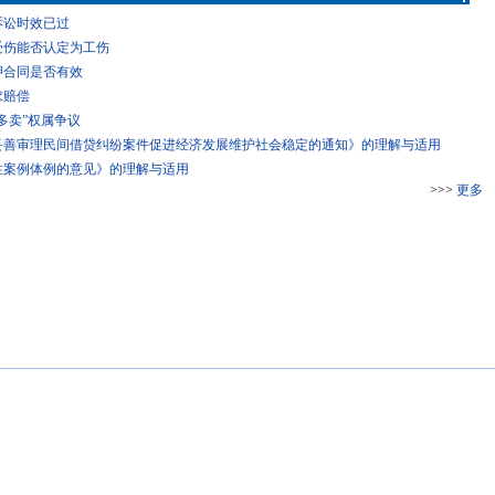
诉讼时效已过
受伤能否认定为工伤
押合同是否有效
求赔偿
多卖”权属争议
妥善审理民间借贷纠纷案件促进经济发展维护社会稳定的通知》的理解与适用
性案例体例的意见》的理解与适用
>>>
更多