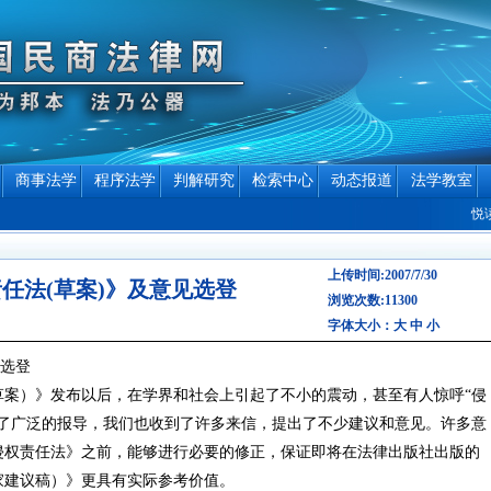
商事法学
程序法学
判解研究
检索中心
动态报道
法学教室
悦读
上传时间:2007/7/30
任法(草案)》及意见选登
浏览次数:11300
字体大小：
大
中
小
见选登
草案）》发布以后，在学界和社会上引起了不小的震动，甚至有人惊呼“侵
行了广泛的报导，我们也收到了许多来信，提出了不少建议和意见。许多意
侵权责任法》之前，能够进行必要的修正，保证即将在法律出版社出版的
家建议稿）》更具有实际参考价值。