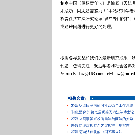
制定中国《侵权责任法》是编纂《民法
未成功，同志还需努力！”本站将对学者
权责任法立法研究论坛”设立专门的栏
类疑难问题进行更好的处理。
根据各界意见和我们的最新研究成果，
刊发，敬请关注！欢迎学者和社会各界
至 ruccivillaw@163.com civillaw@ruc.ed
朱巍 明德民商法研习社2009年工作总结
朱巍,潘皞宇 第七届明德民商法学博士
孟强 从商事留置权看民法与商法的关系
孟强 简论虚拟财产之虚拟性与现实性
孟强 迈向法典化的中国民事立法