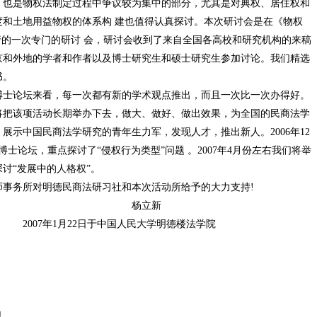
，也是物权法制定过程中争议较为集中的部分，尤其是对典权、居住权和
和土地用益物权的体系构 建也值得认真探讨。本次研讨会是在《物权
行的一次专门的研讨 会，研讨会收到了来自全国各高校和研究机构的来稿
京和外地的学者和作者以及博士研究生和硕士研究生参加讨论。我们精选
书。
论坛来看，每一次都有新的学术观点推出，而且一次比一次办得好。
将把该项活动长期举办下去，做大、做好、做出效果，为全国的民商法学
展示中国民商法学研究的青年生力军，发现人才，推出新人。2006年12
士论坛，重点探讨了“侵权行为类型”问题 。2007年4月份左右我们将举
讨“发展中的人格权”。
事务所对明德民商法研习社和本次活动所给予的大力支持!
立新
于中国人民大学明德楼法学院
干意见