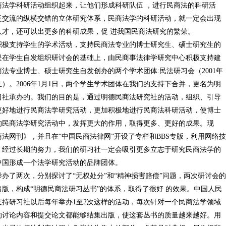
法学科研活动组织起来，让他们形成科研队伍 ，进行民商法的科研活
泛交流的纵横交错的立体研究体系，民商法学的科研活动，就一定会出现
才，还可以出更多的科研成果，促 进我国民商法研究的繁荣。
支持学生的学术活动，支持民商法专业的博士研究生、硕士研究生的
是在学生自发组织研讨会的基础上，由民商事法律学研究中心积极支持建
法专业博士、硕士研究生自发创办的两个学术团体:民法研习会（2001年
立）。2006年1月1日，两个学生学术团体在我们的支持下合并，更名为明
习社承办的。我们的目的是，通过明德民商法研究社的活动，组织、引导
更好地进行民商法学研究活动，更加积极地进行民商法科研活动，使博士
的民商法学研究活动中，发挥更大的作用，取得更多、更好的成果。现
法网刊》，并且在“中国民商法律网”开设了专栏和BBS专版，利用网络技
。经过长期的努力，我们的研习社一定会吸引更多立志于研究民商法学的
中国形成一个法学研究活动的品牌团体。
了两次，分别探讨了“无权处分”和“精神损害赔偿”问题，两次研讨会的
版，构成“明德民商法研习丛书”的体系，取得了很好 的效果。中国人民
持研习社以后每年举办1至2次这样的活动，每次针对一个民商法学领域
的讨论内容和提交论文都能够结集出版，使这套丛书的质量越来越好。用