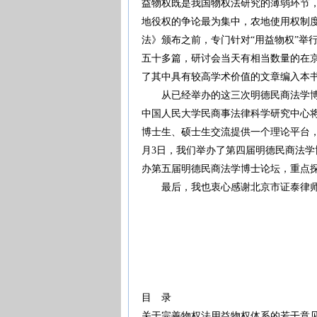
益物权既是我国物权法研究的薄弱环节
地役权的争论最为集中，农地使用权制度
法》颁布之前，专门针对“用益物权”举
五十多篇，研讨会当天有相当数量的在
了其中具有较高学术价值的文章编入本
从已经举办的这三次明德民商法学博士
中国人民大学民商事法律科学研究中心
博士生、硕士生交流提供一个理论平台，
月3日，我们举办了第四届明德民商法学博
办第五届明德民商法学博士论坛，重点探
最后，我也衷心感谢北京市证泰律师
杨
2007年1月22日
目 录
关于完善物权法用益物权体系的若