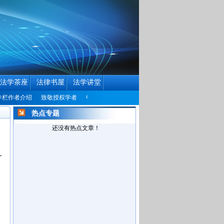
法学茶座
法律书屋
法学讲堂
者介绍
致敬授权学者
中国民商法律网历届编辑联系方式征集公告
中国民商法
热点专题
还没有热点文章！