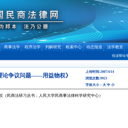
商事法学
程序法学
判解研究
检索中心
动态报道
法学教室
悦读驿站专栏作
上传时间:2007/4/14
理论争议问题——用益物权》
浏览次数:9923
字体大小：
大
中
小
权（民商法研习丛书；人民大学民商事法律科学研究中心）