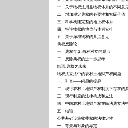
一、关于物权法用益物权体系的不
二、增加规定典权的必要性和实际
三、科学构建完整的地上权体系
四、特许物权的地位与体例安排
五、关于海域物权的几点意见
典权废除论
一、典权存废:两种对立的观点
二、废除典权的进一步思考
结语:典权之未来
物权法立法中的农村土地财产权问
一、引言——问题的提起
二、现行农村土地财产权制度下存在
三、现行制度的法律构成和立法
四、中国农村土地财产权在民法典立
五、结语
公共基础设施收费权的法律定性
一、背景与对象的界定