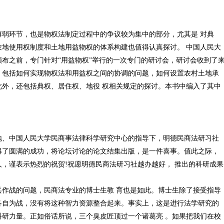
环节，也是物权法制定过程中的争议较为集中的部分，尤其是 对典
地使用权制度和土地用益物权的体系构建也值得认真探讨。 中国人民大
布之前，专门针对“用益物权”举行的一次专门的研讨会，研讨会收到了
，包括如何实现物权法和用益权之间的协调的问题，如何设置农村土地承
外，还包括典权、居住权、地役 权相关规定的探讨。本书中编入了其中
中国人民大学民商事法律科学研究中心的指导下，明德民商法研习社
得了圆满的成功，将论坛讨论的论文结集出版，是一件喜事。值此之际，
，谨表示热烈的祝贺!祝愿明德民商法研习社越办越好， 推出的科研成果
战的问题，民商法专业的博士生教 育也是如此。博士生除了接受指导
各自为战，没有将这种智力资源整合起来。事实上，这是进行法学研究的
研力量。正如俗话所说，三个臭皮匠顶过一个诸葛亮 。如果把我们在校