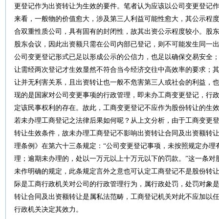
更登记作为出资转让为生效的要件。笔者认为应该以公司变更登记
来看，一般物的价值愈大，涉及第三人利益可能性愈大，其公示程
合双重性质公司，具有固有的封闭性，故其出资公示程度较小。股
股东会议，因此出资额只需在公司内部已登记，则不可能发生同一
公司变更登记形式已足以形成公示的公信力，也足以确保交易安全
让需经两次登记才生效显然不符合当今经济交往中高效率的要求；
让并无利害关系，且出资转让也一般不危害第三人或社会的利益，
现的是国家对公司变更事项的行政管理，即未办工商变更登记，行
定该民事权利的存在。故此，工商变更登记不应作为股份转让的生
若未办理工商登记之法律后果如何呢？从上文分析，由于工商变更
转让生效条件，故未办理工商登记不影响出资转让合同及出资额转
理条例》在第六十三条规定：“公司变更登记事项，未按照规定办理
理；逾期未办理的，处以一万元以上十万元以下的罚款。”这一条对
未作明确的规定，此条规定言外之意也可认定工商登记不是股份转
际是工商行政机关对公司的行政管理行为，属行政处罚，处罚对象
转让合同及出资额转让是属私法范畴，工商登记机关对此不应加以
行政机关决定其效力。