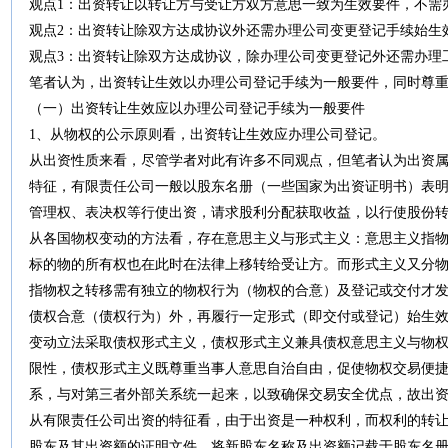
观点1：出资转让以转让方与受让方双方意思一致为生效要件，不需
观点2：出资转让除双方达成协议外还需办理公司变更登记手续始生
观点3：出资转让除双方达成协议，除办理公司变更登记外还需办理
笔者认为，出资转让生效以办理公司登记手续为一般要件，同时尊
（一）出资转让生效应以办理公司登记手续为一般要件
1、从物权的公示原则看，出资转让生效应办理公司登记。
从出资性质来看，尽管学者对此有许多不同观点，但笔者认为出资
特征，有限责任公司一般以股东名册（一些国家为出资证明书）表
管理权、表决权等行使出资，请求股利分配获取收益，以行使股份
从各国物权变动的方法看，存在意思主义与形式主义：意思主义指
标的物的所有权也在此时在法律上移转给受让方。而形式主义又分
指物权之转移需有独立的物权行为（物权的合意）及登记或交付才
债权合意（债权行为）外，再履行一定形式（即交付或登记）始生效
变动立法采取债权形式主义，债权形式主义兼具债权意思主义与物
限性，债权形式主义既尊重当事人意思自治自由，促使物权交易便
系，与对第三者外部关系统一起来，以致确保交易安全优点，故出
从有限责任公司出资的特征看，由于出资是一种权利，而权利的转
股东及其出资额的证明文件，将新股东名称及出资额记载于股东名