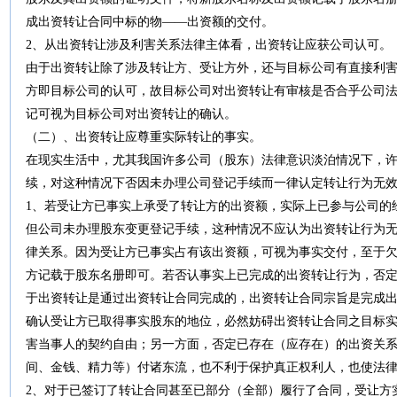
成出资转让合同中标的物——出资额的交付。
2、从出资转让涉及利害关系法律主体看，出资转让应获公司认可。
由于出资转让除了涉及转让方、受让方外，还与目标公司有直接利
方即目标公司的认可，故目标公司对出资转让有审核是否合乎公司
记可视为目标公司对出资转让的确认。
（二）、出资转让应尊重实际转让的事实。
在现实生活中，尤其我国许多公司（股东）法律意识淡泊情况下，
续，对这种情况下否因未办理公司登记手续而一律认定转让行为无
1、若受让方已事实上承受了转让方的出资额，实际上已参与公司的
但公司未办理股东变更登记手续，这种情况不应认为出资转让行为
律关系。因为受让方已事实占有该出资额，可视为事实交付，至于
方记载于股东名册即可。若否认事实上已完成的出资转让行为，否
于出资转让是通过出资转让合同完成的，出资转让合同宗旨是完成
确认受让方已取得事实股东的地位，必然妨碍出资转让合同之目标
害当事人的契约自由；另一方面，否定已存在（应存在）的出资关
间、金钱、精力等）付诸东流，也不利于保护真正权利人，也使法
2、对于已签订了转让合同甚至已部分（全部）履行了合同，受让方