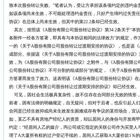
致本次股份转让失败。”笔者认为，受让方承担该条项约定的违约金
如该条项尚未生效，不可能处理违约金责任，只好产生缔约过失责任
协议》在总体上尚未生效，但其中的第22.2条却已经生效。
其次，按照该《A股份有限公司股份转让协议》第34.2条关于“本
各附件一经各方签署，即具有与本协议相同的法律效力”的规定，作
一的《关于A股份有限公司股份转让过渡期安排的协议》，也是该《
成部分。依据该《关于A股份有限公司股份转让过渡期安排的协议》第
效，为《A股份有限公司股份转让协议》之附件，与《A股份有限公
公司股份转让协议》不可分割的组成部分”的规定，《关于A股份有
方签署而发生了效力。这表明该《A股份有限公司股份转让协议》在
的《关于A股份有限公司股份转让过渡期安排的协议》却已经生效。
可见，因社会生活极具复杂性，故不仅存在合同部分无效的情形，
前者，因有法律的明确规定，自无疑问，但对于后者，也应引起人
合同是已经生效抑或尚未生效发生困难或存有争议的某些场合，宜
如，某乙不具有房地产经纪人的资质，却以居间人的身份与开发商甲
约定：“经居间人乙的媒介，丙公司或它指定的关联公司作为买受人
理了A大厦所有权的过户登记手续的，居间人乙获取A大厦价款1％的