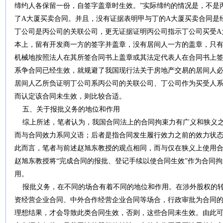
缔约人各保留一份，自签字盖章时生效。”实际缔约的情况是，不是
了A大厦买卖合同。并且，没有证据表明甲与丁的A大厦买卖合同是
丁公司是丙公司的关联公司，更无证据证明丙公司指示丁公司买受A
本上，留有开发商一方的签字并盖章，没有居间人一方的盖章，只
机械地按照法人在其所签合同书上盖章或其法定代表人在合同书上
系争合同已经生效，就规避了我国现行法关于房地产交易的居间人
居间人乙所负证明丁公司系丙公司的关联公司、丁公司作为买受人
而认定该合同未生效，则比较合适。
五、关于报批义务的地位和作用
综上所述，笔者认为，我国合同法上的合同拘束力有广义和狭义之
而与合同效力系同义语；后者是指合同发生履行效力之前的效力状
此而言，笔者与前述赵旭东教授的观点相同，而与仅在狭义上使用
赵旭东教授将“完成合同的报批、登记手续以使合同生效”作为合同
用。
报批义务，在不同的场合有着不同的地位和作用。在涉外股权的转
资经营企业合同、中外合作经营企业合同等场合，行政审批为合同
理想结果，才会导致此类合同生效，否则，这些合同未生效。由此