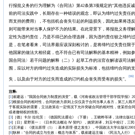
行报批义务的行为理解为《合同法》第42条第3项规定的“其他违反
前的司法实践中，长期存在一种错误的观念，即认为缔约过失责任
而支持的费用），不包括机会丧失引起的利益损失，因此如果将违
则可能带来对当事人保护不力的结果。在此背景下，将报批义务理
定性为违约责任，乃是不得已的合理选择，因为违约责任较之缔约
是，在笔者看来，司法界最应该深刻检讨的，是将缔约过失责任限
他国家的做法大相径庭，也不符合已有司法解释的基本精神，例如
国合同法〉若干问题的解释（二）》起草工作的法官在解读该司法解
围，应以对方的缔约过失造成的实际损失为标准，包括缔约合同的
[16]
失，以及由于对方的过失而造成的订约机会丧失而受有的损失”。
注释:
[
1
]崔建远：“我国合同效力制度的演变”，载《河南省政法管理干部学院学报》20
[
2
]根据合同的相对性，合同的效力原则上仅仅及于合同当事人各方，第三人既
于客观实际的需要，立法政策在一定情况下允许突破合同的相对性，使某些合
或者撤销权的情形。
[
3
]［德］卡尔·拉伦茨：《德国民法通论》（下册），王晓晔等译，法律出版社20
[
4
]［日］星野英一：《日本民法概论·Ⅳ·契约》，姚荣涛译，刘玉中校订，三民书
[
5
]王泽鉴：《债法原理（1）：基本原理·债之发生》，中国政法大学出版社2001
[
6
]耿林：“合同的成立与生效：概念与体系”，载崔建远主编：《民法九人行》（