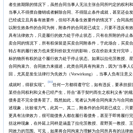
者生效期限的情况下，虽然合同当事人无法主张合同所约定的权利
当事人不得擅自撤销或者解除合同、不得阻止条件成就，甚至还会
已经成立且具备有效要件，但却不具备生效要件的情况下，合同虽
以附生效条件的合同为例，附条件的合同若已成立，只要不违反有
具有法律效力，只是履行的效力处于停止状态，只有在所附的停止
卖合同的情况下，所有权保留是买卖合同附条件，于此场合，买卖
转占有的履行效力也未受到价款支付的影响，仅在价款未支付完毕
标的物所有权的这个履行效力处于停止状态。如果以拉伦茨教授、
合同拘束力、合同效力来描述，此类合同具有拘束力，因为“当事人
回，尤其是发生法律行为先效力（Vorwirkung），当事人负有注
[11]
成就时，得获实现”。
任何一方都得遵守它，如有违反，要承担损
某些合同权利和义务已经产生，符合“基于契约而生之权利义务”的
债务是不完全债务罢了。既然如此，笔者认为将合同拘束力与合同
述现象，比较省力气，此其一。其二，附条件的合同若已成立，只
更具有法律效力，很可能债务人都在履行着债务，甚至于即将履行
括这种现象，在外延上同样是涵盖了拉伦茨教授、星野英一教授、
同效力的范围。可见，如果将合同拘束力理解为合同所具有的法律