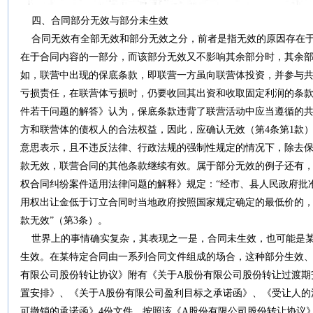
四、合同部分无效与部分未生效
合同无效有全部无效和部分无效之分，前者是指无效的原因存在于
在于合同内容的一部分，而该部分无效又不影响其余部分时，其余部
如，联营中出现的保底条款，即联营一方虽向联营体投资，并参与
亏损责任，在联营体亏损时，仍要收回其出资和收取固定利润的条
件若干问题的解答》认为，保底条款违背了联营活动中应当遵循的
方和联营体的债权人的合法权益，因此，应确认无效（第4条第1款
意思表示，且不违反法律、行政法规的强制性规定的情况下，除去
款无效，联营合同的其他条款继续有效。属于部分无效的例子还有
权合同纠纷案件适用法律问题的解释》规定：“经市、县人民政府批
用权出让金低于订立合同时当地政府按照国家规定确定的最低价的
款无效”（第3条）。
世界上的事情确实复杂，其表现之一是，合同未生效，也可能是某
生效。在某特定合同由一系列合同文件组成的场合，这种部分生效、
有限公司股份转让协议》附有《关于A股份有限公司股份转让过渡期
置安排》、《关于A股份有限公司盈利目标之承诺函》、《受让人的
可撤销的承诺函》4份文件。按照该《A股份有限公司股份转让协议》