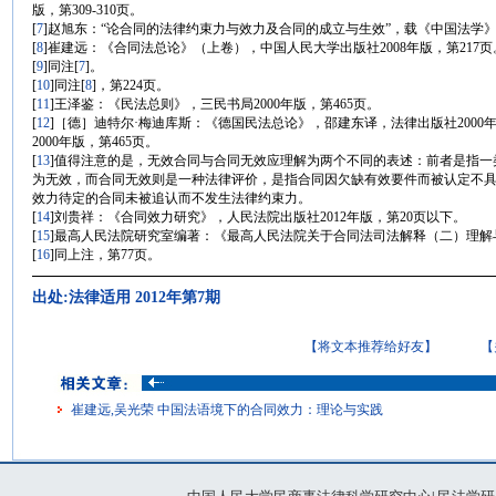
版，第309-310页。
[
7
]赵旭东：“论合同的法律约束力与效力及合同的成立与生效”，载《中国法学》2
[
8
]崔建远：《合同法总论》（上卷），中国人民大学出版社2008年版，第217页
[
9
]同注
[
7
]。
[
10
]同注
[
8
]，第224页。
[
11
]王泽鉴：《民法总则》，三民书局2000年版，第465页。
[
12
]［德］迪特尔·梅迪库斯：《德国民法总论》，邵建东译，法律出版社2000
2000年版，第465页。
[
13
]值得注意的是，无效合同与合同无效应理解为两个不同的表述：前者是指一
为无效，而合同无效则是一种法律评价，是指合同因欠缺有效要件而被认定不
效力待定的合同未被追认而不发生法律约束力。
[
14
]刘贵祥：《合同效力研究》，人民法院出版社2012年版，第20页以下。
[
15
]最高人民法院研究室编著：《最高人民法院关于合同法司法解释（二）理解与
[
16
]同上注，第77页。
出处:法律适用 2012年第7期
【将文本推荐给好友】
【
崔建远,吴光荣 中国法语境下的合同效力：理论与实践