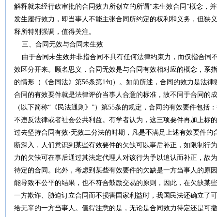
解释就未经行政审批的合同效力所创立的所谓“未生效合同”概念，
发生履行效力，即当事人不能主张合同所约定的权利和义务，但狭
释所特别强调，值得关注。
三、合同无效与合同未生效
由于合同未生效并非指合同不具有任何法律约束力，而仅指合同不
效区分开来。顾名思义，合同无效是与合同有效相对应的概念，系
的情形（《合同法》第56条第1句）。如前所述，合同的效力是法
合同的有效要件就是法律评价当事人合意的标准，故不同于合同的
（以下简称“《民法通则》”）第55条的规定，合同的有效要件包括
不违反法律或者社会公共利益。有学者认为，这三项要件再加上标
过去坚持合同有效·无效二分法的时期，凡是不满足上述有效要件的
断深入，人们意识到某些有效要件的欠缺可以事后补正，如限制行
力的欠缺可在事后通过其法定代理人对该行为予以追认而补正，故
待定的合同。此外，考虑到某些有效要件的欠缺是一方当事人的原
能导致不公平的结果，也不符合鼓励交易的原则，因此，在欠缺某
一方欺诈、胁迫订立合同而不损害国家利益时，我国民法还确立了
给无辜的一方当事人。值得注意的是，无论是合同效力待定还是可