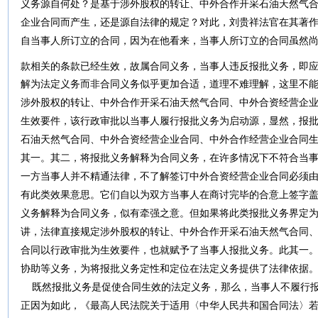
义务源自何处？是基于涉外股权的转让、中外合作开采石油天然气
企业合同而产生，还是源自法律的规定？对此，刘贵祥法官在其著
自当事人所订立的合同，因为在他看来，当事人所订立的合同虽然
款相关的条款已经生效，故属合同义务，当事人违反报批义务，即
解为法定义务而非合同义务似乎更加合适，道理不难理解，这里不
涉外股权的转让、中外合作开采石油天然气合同、中外合资经营企
生效要件，该行政审批以当事人履行报批义务为启动源，显然，报
石油天然气合同、中外合资经营企业合同、中外合作经营企业合同
其一。其二，将报批义务解释为合同义务，在许多情况下不符合当
一方当事人并不精通法律，不了解签订中外合资经营企业合同必须
有此类效果意思。它们自以为双方当事人在商讨完毕的合意上签字
义务解释为合同义务，似有牵强之意。但如果将此类报批义务界定
讲，法律直接规定涉外股权的转让、中外合作开采石油天然气合同
合同以行政审批为生效要件，也就赋予了当事人报批义务。此其一。
协助等义务，为将报批义务定性和定位在法定义务提供了法律依据
既然报批义务是促使合同生效的法定义务，那么，当事人不履行报
正因为如此，《最高人民法院关于适用〈中华人民共和国合同法〉若