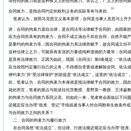
谓合同的效力就是这种狭义上的合同效力。简言之，广义上的合同
[9]
合同效力，是指合同约定的权利义务的实际享有与承担。
笔者认为，按照马克思主义基本原理，合同是当事人意思与上升为
讲，合同的拘束力源自法律，是合同法等法律赋予合同的，由国家
应为合同所具有的拘束力，合同不成立场合不存在合同，自然不能
是要约的拘束力等；因合同的拘束力系法律所赋予，故合同成立但
这种法律上之力，可能具有友谊的力量或纯粹道德的力量等；合同
是具有法律效力。正因为如此，我国《合同法》第8条规定：“依法
应当按照约定履行自己的义务，不得擅自变更或者解除合同。依法成
律约束力”并“受法律保护”的前提是“依法成立”，这里的“依法成立
此，笔者认为，合同的拘束力本身就是指法律赋予合同的效力，因
就此而言，笔者的观点与前述拉伦茨教授、星野英一教授、王泽鉴
的拘束力与合同效力系同义语。但如此一来，笔者将会面临以下问题
还规定应当办理“批准、登记”手续或者当事人对合同附有生效条件
与合同效力之间的关系？
二、合同的拘束力与履行效力
在合同虽然“依法成立”，但法律、行政法规还规定应当办理“批准