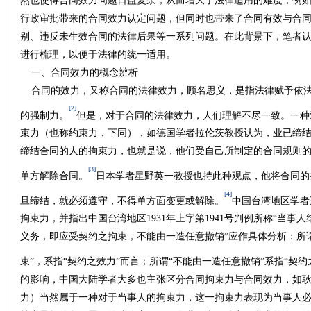
然也使得合同效力问题日益复杂，从而增大了法律适用的难度，例
行政审批带来的合同效力认定问题，但同时也带来了合同有效与合
别、违反未生效合同的法律后果等一系列问题。在此背景下，笔者
进行梳理，以便于法律的统一适用。
一、合同效力的概念辨析
合同的效力，又称合同的法律效力，顾名思义，是指法律赋予依法
[2]
的强制力。
但是，对于合同的法律效力，人们理解不尽一致。一种
束力（也称约束力，下同），如德国学者拉伦茨教授认为，业已缔
缔结合同的人的拘束力，也就是说，他们受自己所制定的合同规则
[3]
单方解除合同。
日本学者星野英一教授也持此种观点，他将合同的
[4]
旦缔结，就必须遵守，不得单方面变更或解除。
中国台湾地区学者
拘束力，并指出中国台湾地区1931年上字第1941号判例所称“当
义务，即应受契约之拘束，不能由一造任意撤销”应作具体分析：所
束”，系指“契约之效力”而言；所谓“不能由一造任意撤销”系指“契约
的影响，中国大陆学者大多也主张区分合同拘束力与合同效力，如
力）当然属于一种对于当事人的拘束力，这一拘束力表现为当事人