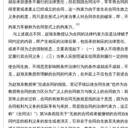
就应承担债务不履行的法律责任，但在我国合同法中，常常将合同
得变更或者废止已经成立的合同，这一拘束力由于发生在合同生效
义务的程度，而只是在形式上约束当事人对合同存在的破坏，即，
[6]
拘束力常被称为合同形式上的拘束力。
与上述观点不同，赵旭东教授认为合同的法律约束力应是法律赋予
同约定的内容，即产生相应的法律后果，包括承担相应的法律责任
或者不得为之的强制状态，主要表现如下：（一）当事人不得擅自
定履行其合同义务；（三）当事人应按照诚实信用原则履行一定的
使合同生效。不得恶意影响附条件法律行为的条件成就或不成就，
见，赵旭东教授所理解的合同的约束力，在外延上不仅包含了前述
为赵旭东教授将“完成合同的报批、登记手续以使合同生效”也作为
教授将合同的效力区分为广义上的合同效力与狭义上的合同效力：
至终止的全过程，合同的有效和合同无效就是指的这个意思，因为合
合同权利与义务的实际享有与承担，而是指合同的法律约束力，这
称“《合同法》”）第56条前段关于“无效的合同或者被撤销的合同
同约定的权利义务的发生或者消灭，它存在于合同自生效至失效的