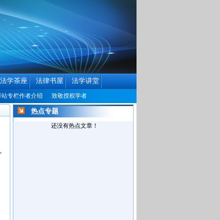
法学茶座
法律书屋
法学讲堂
栏作者介绍
致敬授权学者
中国民商法律网历届编辑联系方式征集公告
中国民
热点专题
还没有热点文章！
，