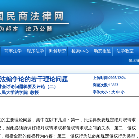
商事法学
程序法学
判解研究
检索中心
动态报道
法学教室
悦读驿站专
法编争论的若干理论问题
上传时间:2005/12/24
浏览次数:13823
讨会讨论问题辑要及评论（二）
字体大小：
大
中
小
人民大学法学院 教授
法的主要理论问题，集中在以下几点：第一，民法典既要规定绝对权请求
权，因此必须协调好绝对权请求权和侵权请求权之间的关系；第二，侵权
”，概括全部的侵权行为内容；第三，侵权行为法必须规定侵权行为类型