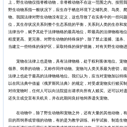
上，野生动物仅指脊椎动物，非脊椎动物不在这一范围之内。按照我
野生动物系指一般状况下，应生存于栖息环境下之哺乳类、鸟类、
物。我国法律对野生动物没有定义，这也导致了在实务中的一些问题
位，其生存状况关系到整个生态系统的平衡，关系到人类的生存和
法律当中，赋予其处于法律物格的最高地位，即最高的法律物格地
程度更高、更完善。对野生动物的特殊保护，除了禁止滥捕、滥杀
当建立一些特殊的保护区，采取特殊的保护措施，对有关野生动物
宠物在法律上也是物，具有法律物格，处于权利客体地位。宠物
领养、饲养的动物，又称作同伴动物。宠物与人类关系最为密切，
法律上也处于最高的法律物格地位。我们认为，应当对宠物加以特
以在民法典中借鉴《俄罗斯民法典》的规定，对受虐宠物实行赎买
对待宠物时，任何人可以向法院提出请求向所有人赎买。还可以对
还失主或交至有关机关，并在此期间良好地饲养遗失宠物。
在动物中，除了野生动物和宠物之外，还有大量的其他动物，有
目的而饲养或管领的动物，有的是为教学训练、科学试验、制造生