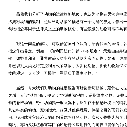
虽然我们分析了动物的法律物格地位，也认为动物在民法典中应
法典对动物的规制，还应当对动物的概念有一个明确的界定，作出
动物概念等同于法律意义上的动物概念，有些低级的动物可能不具
对这一问题的解决，可以借鉴国外立法例，结合我国的国情，以
概念作出界定。例如，《智利民法典》第608条规定：“天然自由并
物，如野兽和鱼；通常依赖人类生存的动物为家养动物，如鸡、绵
并已识别人类之特定控制方式的动物，为驯化动物。驯化动物如保
物的规定，失去这一习惯时，重新归于野生动物。”
当然，今天我们对动物的规定应当有所创新与超越，建议在民法
之后，专设“动物”条，规定：“本法所称动物，是指野生动物、宠
领的脊椎动物。野生动物指一般状况下，应生存于栖息环境下的哺
其它种类的动物。宠物指犬、猫及其他供玩赏、伴侣之目的而饲养
用、役用或其它经济目的而饲养或管领的动物。实验动物指为教学
药物、毒物及移植器官等目的所进行的应用行为而饲养或管领的动物