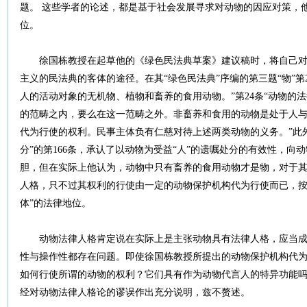
题。 这些学者的论述，都是基于社会发展寻求对动物的因应对策，
位。
徐国栋教授在起草他的《绿色民法典草案》建议稿时，将自己对
主义的民法典的客体的途径。在其“绿色民法典”序编的第三题“物”第
人的活动对象的无机物、植物和畜养的食用动物。”第24条“动物的
的范畴之内，要么在这一范畴之外。非畜养和食用的动物是处于人
代为行使的权利。民事主体负有仁慈对待上述两类动物的义务。”此
分”的第166条，承认了以动物为受益“人”的遗嘱处分的有效性，向
胆，但在实际上他认为，动物中只有畜养的食用动物才是物，对于
人格，只不过其权利的行使由一定的动物保护机构代为行使而已，按
体”的法律地位。
动物法律人格肯定说在实际上是主张动物具有法律人格，应当成
性与操作性都存在问题。即使徐国栋教授所提出的动物保护机构代
如何行使所谓的动物的权利？它们具有作为动物代言人的特异功能
经对动物法律人格论的谬误作出充分说明，兹不赘述。