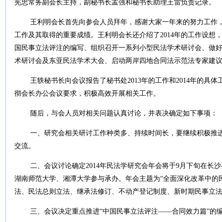
宪忠常务副会长主持，副秘书长孟强和秘书长助理王雷负责记录。
王利明会长首先向参会人员拜年，感谢大家一年来的努力工作
工作及其取得的重要成绩。王利明会长还介绍了
2014
年的工作设想
国民事立法评注的编写、组织召开一系列小型民法学术研讨会、做
术研讨会及东亚民法学术大会、启动两岸四地合同法示范法专家建
王轶秘书长向会议报告了秘书处
2013
年的工作和
2014
年的具体
彻会长办公会议要求，积极高效开展相关工作。
随后，与会人员对相关问题认真讨论，并表决确定如下事项：
一、研究会相关研讨工作种类多、持续时间长，要继续积极推
交流。
二、会议讨论确定
2014
年民法学研究会年会将于
9
月下旬在长沙
湖南师范大学、湘潭大学参与承办。
年会主题为“全面深化改革中的
法、民法总则立法、继承法修订、不动产登记制度、新时期民事立
三、会议决定重点推进“中国民事立法评注——合同效力篇”的