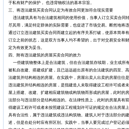
于私有财产的保护， 也违背物权法的基本宗旨。
三、将违法建筑买卖合同认定为有效合同更加符合现实需要
违法建筑具有与合法建筑相同的使用价值，当事人订立买卖合同转
尽其用，满足特定群体的实际需要，也促进了市场交易。断然地将
通过订立违法建筑买卖合同而建立起的有序关系打破，使原本简单
订立之前的状态，这是双方当事人均不希望的，出于对交易安全和
定为有效更为妥当。
四、附有违法建筑的房屋买卖合同的效力
一些建筑物整体上是合法建筑，但在合法建筑存续期，业主或所有
被私自改建、搭建或扩建，且已远远超出原有的合法建筑的四至、
法建筑并结构相连的房屋。在实践中，房屋出卖人出卖的房屋往往
违法建筑并结构相连的房屋，是指建造人未取得建设工程许可或者
屋上搭建、改建、扩建相应建筑物或构筑物而形成的房屋，此时的
法部分与违法部分是结构相连的。在法律性质上，此时的房屋具有
得建设工程许可或者未按照建设工程规划许可证的规定在合法房屋
具有合法性，属于违法建筑或违法构筑物。建筑人对于违法部分的
述，但是在处分时应有所区别。实践中，当事人要完成过户登记必