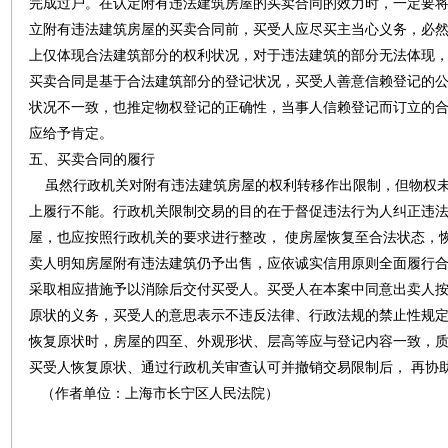
完成过户。在认定附有违法建筑房屋的买卖合同的效力时，一定要
立附有违法建筑房屋的买卖合同前，买受人应尽买主当心义务，必
上仅体现合法建筑部分的权利状况，对于违法建筑的部分无法体现
买卖合同是基于合法建筑部分的登记状况，买受人善意信赖登记的
状况不一致，也推定物权登记的正确性，当事人信赖登记而订立的
应给予肯定。
五、买卖合同的履行
虽然行政机关对附有违法建筑房屋的权利转移作出限制，但物权未
上履行不能。行政机关限制交易的目的在于督促违法行为人纠正违法
屋，也应按照行政机关的要求进行整改， 使房屋恢复至合法状态，
卖人明知房屋附有违法建筑仍予出售，应依诚实信用原则全面履行
采取相应措施予以消除后交付买受人。买受人在本案中同意出卖人
原状的义务，买受人的意思表示不违反法律、行政法规的禁止性规
恢复原状时，房屋的四至、外观形状、层高等应与登记内容一致，
买受人恢复原状、通过行政机关审查认可并撤销交易限制后， 再协
（作者单位：上海市长宁区人民法院）