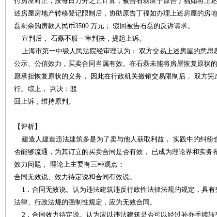
付房屋时止，按每日万分之五计算；被告石磊应于原告丁福如将上
述房屋房地产转移登记限制后，协助原告丁福如办理上述房屋的房
磊剩余购房款人民币3500 万元； 驳回被告石磊的反诉请求。
宣判后， 石磊不服一审判决，提起上诉。
上海市第一中级人民法院经审理认为： 双方交易上述房屋的意思
公示、公信效力，买卖合同当属有效。在石磊未能将房屋恢复原状的
愿承担恢复原状的义务， 因此在行政机关撤销交易限制后， 双方完
行。综上， 判决：驳
回上诉，维持原判。
【评析】
建造人建造违法建筑多是为了卖与他人获取利益， 实践中的纠纷也
否能够流通，为其订立的买卖合同是否有效， 已成为理论界和实务
效力问题， 理论上主要有三种观点：
合同无效说、效力待定说和合同有效说。
1．合同无效说。认为违法建筑违反行政性法律法规的规定，具有
法律、行政法规的强制性规定，应为无效合同。
2．合同效力待定说。认为应以违法建筑是否可以经过补办手续转