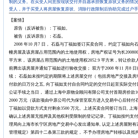
制的义务。在买受人同意按现状交付并自愿承担恢复原状义务的情
受人，并于买受人将房屋恢复原状、消除行政限制后协助完成过户
【案情】
原告（反诉被告）：丁福如。
被告（反诉原告）：石磊。
2008 年10 月7 日， 石磊与丁福如签订买卖合同， 约定丁福如
幢房屋及该房屋占用范围内的土地使用权，房地产权证号为长20080020
平方米， 该房屋占用范围内的土地使用权2052.9 平方米，转让价款人民币5
前腾出该房屋并通知丁福如进行验收交接； 双方于2008 年11 月
续； 石磊如未按约定的期限将上述房屋交付（ 包括房地产交接及房
付款的日万分之五, 向丁福如支付自合同约定的交付日起至实际交付
公证手续之当日， 通过上海中原物业顾问有限公司支付首期房价款100 
2000 万元（该款项由中原公司代为保管至双方进入交易中心后转付
丁福如以贷款方式支付剩余3500 万元。上述买卖合同签订当日, 
确认上述房屋无抵押及其他权利受限制的登记记录。丁福如按约支付房
理局向上海市长宁区房地产交易中心发出通知单, 认定上述房屋附有
管理规定》第四十二条第三款的规定， 不予办理房地产转移以及抵