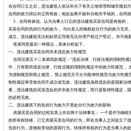
在合同订立之后，违法建筑人依法补办了有关土地管理和城市规划
合同的效力得以补正而有效；相反如果不能补办相关手续的，合同
3．合同有效说。认为当事人订立的违法建筑买卖合同是有效的，
买卖合同的负担行为的效力， 与出卖人的物权处分行为的效力无关
成立。违法建筑无法初始登记导致无法办理产权过户登记， 亦不能
笔者同意最后一种观点，具体分析如下。
一、违法建筑买卖合同并未违反效力性规范
合同法第五十二条第四款规定：“违反法律、行政法规的强制性规定
中，只有那些违反法律、行政法规的强制性规定中的效力性规范， 
为强制规范和禁止规范， 禁止规范又可分为取缔性规范与效力性规
制性规定将导致合同不成立或无效。违法建筑虽然违反的是国家法
看，违法建筑的买卖违反的并非效力性规定，而只是取缔性规定，
的必然无效。
二、违法建筑下的负担行为效力不受处分行为效力的影响
房屋买卖合同的过程实质上存在两个法律事实： 一个是作为物权变
的所有权转移。订立房屋买卖合同的行为，即在当事人之间设立了债
负担行为，是物权变动的原因行为。转移所有权的行为是当事人的处