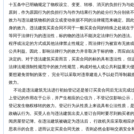
十五条中已明确规定了物权设立、变更、转移、消灭的负担行为与
原则，作为原因行为的负担行为与作为结果行为的处分行为分别依
效力与违法建筑物权的设立或变动依据不同的法律规范来确定。因
身的效力。违法建筑买卖合同不同于一般买卖合同的特殊之处就在
等同于法律行为的违法性，标的物的违法不能决定法律行为的违法
程序或法定的方式或其他法律禁止性规定，而法律行为被宣布无效
公共利益。因此，影响法律行为的效力并非取决于标的物，而应由
决定的。对于违法建筑买卖而言，买卖合同的标的具有违法性， 但
法律法规强制性规范中的效力性规范，构成对他人或公共利益重大侵
要想避免管制的落空， 完全可以采取对违章建造人予以处罚等制裁
效力。
不论是违法建筑无法进行初始登记还是签订买卖合同后无法完成过
上登记的作用在于公示，并产生相应的公信力，不登记仅影响公示
登记发生物权移转的效力。登记行为从性质上来说具有公法性质，
政确认行为。买受人在与违法建筑出卖人签订合同时要尽到购买者的
阅房屋登记簿。在违法建筑被确定为违法后， 行政机关应采取相应
思表示的合意，进而认定买卖合同无效， 否则必然会影响交易安全