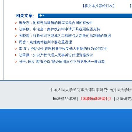
【将文本推荐给好友】
【
朱爱东：附有违法建筑的房屋买卖合同的有效性
胡科刚、申法奎：案件执行中申请开具税票应否支持
关晓海：行政处罚不能成为工程转包人豁免司法制裁的依据
周赟：疑难案件裁判中要注重说理
常 琴：协助企业管理村务中收受他人财物的行为如何定性
胡翠微：知识产权代理人民事诉讼代理资格探讨
张平. 违反“爬虫协议”能否适用反不正当竞争法一般条款
中国人民大学民商事法律科学研究中心
民法学研
|
民法精品课程
|
《国联民商法网刊》
|
商法研究