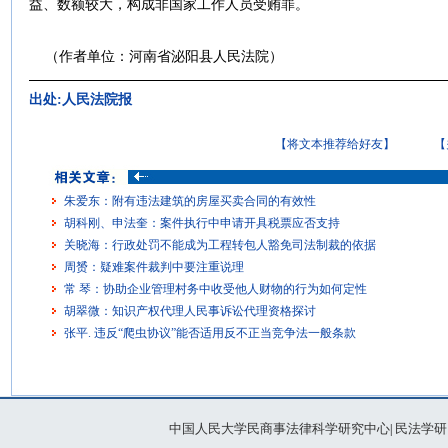
益、数额较大，构成非国家工作人员受贿罪。
（作者单位：河南省泌阳县人民法院）
出处:人民法院报
【将文本推荐给好友】
【
朱爱东：附有违法建筑的房屋买卖合同的有效性
胡科刚、申法奎：案件执行中申请开具税票应否支持
关晓海：行政处罚不能成为工程转包人豁免司法制裁的依据
周赟：疑难案件裁判中要注重说理
常 琴：协助企业管理村务中收受他人财物的行为如何定性
胡翠微：知识产权代理人民事诉讼代理资格探讨
张平. 违反“爬虫协议”能否适用反不正当竞争法一般条款
中国人民大学民商事法律科学研究中心
民法学研
|