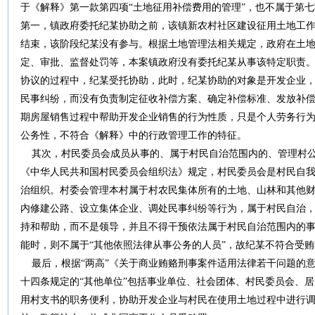
于《解释》第一款第四项“土地征用补偿费用的管理”，也不属于第七
第一，镇政府委托纪某协助之前，该镇新农村社区建设征用土地工
结束，该阶段纪某没有参与。根据土地管理法相关规定，政府在土
定、审批、监督处罚等，本案镇政府没有委托纪某从事该特定职责
协议的过程中，纪某受托协助，此时，纪某协助的对象是开发企业
民事纠纷，而没有负责制定征收补偿方案、确定补偿标准、发放补
期房屋销售过程中帮助开发企业销售的行为性质，只是个人劳务行
公务性，不符合《解释》中的行政管理工作的特征。
其次，村民委员会成员从事的、属于村民自治范围内的、管理村公
《中华人民共和国村民委员会组织法》规定，村民委员会是村民自
治组织。村委会管理本村属于村农民集体所有的土地、山林和其他
内修建公路、设立集体企业、调处民事纠纷等行为，属于村民自治
持和帮助，而不是领导，并且不得干预依法属于村民自治范围内的
能时，则不属于“其他依照法律从事公务的人员”，故纪某不符合受
最后，根据“两高”《关于商业贿赂刑事案件适用法律若干问题的
十四条规定的“其他单位”包括事业单位、社会团体、村民委员会、
用村支书的职务便利，协助开发企业与村民在使用土地过程中进行