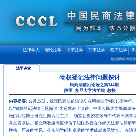
法律学人
理论法学
民事法学
商事法学
程序法学
悦读驿站专栏作者介
法学讲堂
物权登记法律问题探讨
——民商法前沿论坛之第344期
段匡 复旦大学法学院 教授
内容提要:
12月25日，我院民商法前沿论坛在明德法学楼815室举
以“物权登记法律问题探讨”为题发表了演讲。中国人民大学民商事
坛由我院博士研究生熊丙万主持。 杨立新教授在致辞中代表民商事
并发表演讲。杨立新教授高度评价了段匡教授在传统民法和法律解
性格、严谨的学风、扎实的学问和卓著的学术成就表示赞赏。 在演