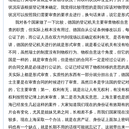
状况应该根据登记簿来确定。我觉得比较理想的是我们应该对物理
状况可以按照我们需要审查的要求去进行，换句话来讲，说它是形
我对各个国家做了一下比较，德国的登记机关主要审查物权合意
查的职责，但实际上根本没有用过。德国自从公证条例修改以后，
公证了的，而公证人员在双方均到现场以后确定权利有无、是否有
讲，德国的登记机关进行的就是形式审查，就是看公证机关有没有
不同，虽然瑞士的制度没有到物权行为、物权合意这个角度，但它
国是一样的，就是审查合同，但是他们的合同不一定是经过公证的
的合同交易是必须进行公证的。公证已经证明了物权转移的意思的
关实际上都是形式审查，实质性的东西有一部分就分担出去了，德
士主要是在审查合同的时候进行了审查。虽然日本是学法国的登记
的，它主要审查：第一、权利有无，就是出让人有无权利，有没有
权利按照登记簿上的来审查，第二是否为真实意思。上海主要也是
海已经发生几起这样的案件，大家知道我们现在的身份证有效期有
片会有变化，尤其是姐妹兄弟之间，长相差不多，而我们国家现在
较多。现在上海采取一个办法，就是在房产证、身份证上面加上密
码也有一个缺点，就是长期不用的话很可能就忘记了。这就带出来