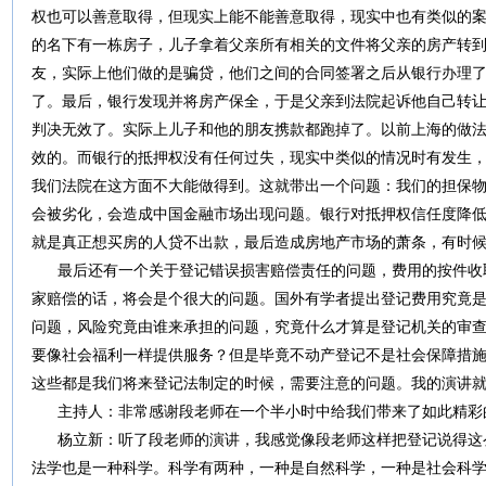
权也可以善意取得，但现实上能不能善意取得，现实中也有类似的
的名下有一栋房子，儿子拿着父亲所有相关的文件将父亲的房产转
友，实际上他们做的是骗贷，他们之间的合同签署之后从银行办理
了。最后，银行发现并将房产保全，于是父亲到法院起诉他自己转
判决无效了。实际上儿子和他的朋友携款都跑掉了。以前上海的做
效的。而银行的抵押权没有任何过失，现实中类似的情况时有发生
我们法院在这方面不大能做得到。这就带出一个问题：我们的担保
会被劣化，会造成中国金融市场出现问题。银行对抵押权信任度降
就是真正想买房的人贷不出款，最后造成房地产市场的萧条，有时
最后还有一个关于登记错误损害赔偿责任的问题，费用的按件收
家赔偿的话，将会是个很大的问题。国外有学者提出登记费用究竟
问题，风险究竟由谁来承担的问题，究竟什么才算是登记机关的审
要像社会福利一样提供服务？但是毕竟不动产登记不是社会保障措
这些都是我们将来登记法制定的时候，需要注意的问题。我的演讲
主持人：非常感谢段老师在一个半小时中给我们带来了如此精彩
杨立新：听了段老师的演讲，我感觉像段老师这样把登记说得这
法学也是一种科学。科学有两种，一种是自然科学，一种是社会科