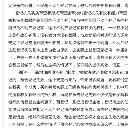
定身份的问题。不仅是不动产登记方面，包括合同等等都有问题。
登记机关实质审查和形式审查还牵涉到登记机关有没有能力审查
格和审查权限的是英国的不动产登记法当中的英国不动产登记所的
能成为不动产登记官，这个不动产登记官有裁决的权利，一经裁决
上是行政公务员，没有效力也没有权限，当发觉疑问时进行深入调
规定了登记费用只能按件收费，我觉得这就带来一个问题，不动产
这些登记机关基本上是自收自保的，这实际上就是国家提供一种服
下，关键不在于具体是实质性审查还是形式审查，这些没有太大的
么程度就够了，然后在这样的情况下，尽可能的提供高效、便宜、
下面讲一下新增加的预告登记制度，物权法规定债权消灭或者自
记的，预告登记失效。这个规定出来后，带来很多问题，要看我们
在我买一个期房，买的时候实际上已经将所有的房间付费了，其中可
的所有权又有银行的抵押权。而现在预告登记失效不仅仅是开发商
银行的债权就发生问题了。而登记一旦变成登记生效，登记簿上的
觉得以后国家在制定不动产登记法的时候要考虑到预告登记失效的
定要慎重，绝对不能轻言失效。预告登记怎么样才会发生失效的问
一个前提，在什么样的情况下预告登记给抹消掉或者怎么样。上海在2