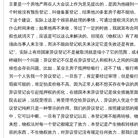
主要是一个房地产商在人大会议上作为意见提出的，是因为他碰到
个时侯没有预告登记，叫做备案登记，结果他20多套房子都不能动
了这个建议。实际上这是个很容易处理的事情，可通过债权消灭的方
什么时间来收；如果他再不来收，等过了一定的时效，我就宣布合同
权也就消灭了，应该是可以这么来解决的。但现在《物权法》有了
须由当事人来主张，而决不能由登记机关来决定它是失效还是有效。
记”。实际上有些国家异议登记不是被取消就是缩小了它的范围，或
样碰到一个问题：异议登记不仅是在异议登记人和权利人之间的问
候也会存在问题。比如，某业主房子抵押给银行，还不了钱，银行
另一个人告我一个异议登记，一旦告了，肯定要经过审理，但是银
瑕疵可能的，肯定拍卖价格不高。因为正常人都不想买存在争议的
异议登记会引起抵押权的劣化，在德国本来异议登记是保全措施里
院去起诉，法院受理后，将受理书交给异议的人，异议的人凭这个
议登记纯粹只是一种警示的作用。我们的异议登记，按照建设部的
中，它可以中断。一旦有了异议登记以后，本登记将不能再转移。
来想，物权法对每一个登记都规定了效力，本登记是产生物权转移
容的东西，不生物权效力，对异议登记没有规定任何效力，那我们