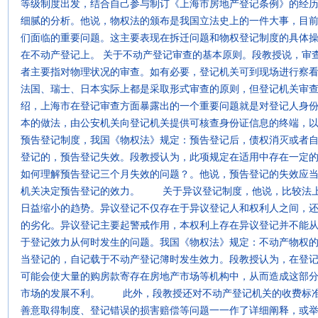
等级制度出发，结合自己参与制订《上海市房地产登记条例》的经
细腻的分析。他说，物权法的颁布是我国立法史上的一件大事，目
们面临的重要问题。这主要表现在拆迁问题和物权登记制度的具体
在不动产登记上。 关于不动产登记审查的基本原则。段教授说，审
者主要指对物理状况的审查。如有必要，登记机关可到现场进行察
法国、瑞士、日本实际上都是采取形式审查的原则，但登记机关审
绍，上海市在登记审查方面暴露出的一个重要问题就是对登记人身
本的做法，由公安机关向登记机关提供可核查身份证信息的终端，
预告登记制度，我国《物权法》规定：预告登记后，债权消灭或者
登记的，预告登记失效。段教授认为，此项规定在适用中存在一定
如何理解预告登记三个月失效的问题？。他说，预告登记的失效应
机关决定预告登记的效力。 关于异议登记制度，他说，比较法上
日益缩小的趋势。异议登记不仅存在于异议登记人和权利人之间，
的劣化。异议登记主要起警戒作用，本权利上存在异议登记并
于登记效力从何时发生的问题。我国《物权法》规定：不动产物权的
当登记的，自记载于不动产登记簿时发生效力。段教授认为，在登
可能会使大量的购房款寄存在房地产市场等机构中，从而造成这部
市场的发展不利。 此外，段教授还对不动产登记机关的收费标准、
善意取得制度、登记错误的损害赔偿等问题一一作了详细阐释，或