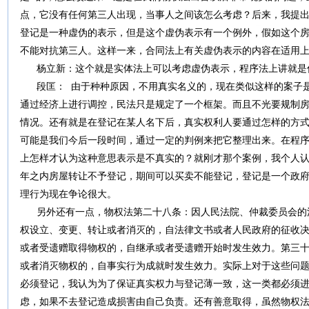
点，它没有任何第三人出现，当事人之间该怎么考虑？后来，我提
登记是一种虚伪的表示，但是这个虚伪表示有一个例外，假如这个
不能对抗第三人。这样一来，合同法上有关虚伪表示的内容在适用
杨立新：这个就是实体法上可以考虑虚伪表示，程序法上讲就是
段匡： 由于种种原因，不用真实名义的，现在类似这样的案子是
通过经济上进行调控，民法只是规定了一个框架。而且不光要规制
情况。还有就是在登记在某人名下后，真实权利人要通过怎样的方
可能是我们今后一段时间，通过一定的判例来把它整理出来。在程
上怎样才认为这种意思表示是不真实的？就刚才那个案例，我个人
年之内房屋转让不予登记，期间可以买卖不能登记，登记是一个政
理行为现在争论很大。
另外还有一点，物权法第二十八条：因人民法院、仲裁委员会的
权设立、变更、转让或者消灭的，自法律文书或者人民政府的征收
或者受遗赠取得物权的，自继承或者受遗赠开始时发生效力。第三
或者消灭物权的，自事实行为成就时发生效力。实际上对于这些问
必须登记，我认为为了保证真实权力与登记薄一致，这一类都必须
虑，如果不去登记造成损害由自己负责。还有善意取得，虽然物权