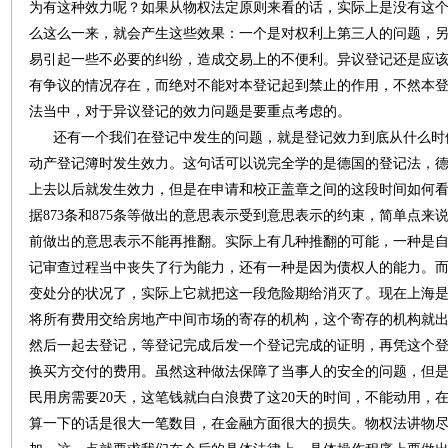
为有这种效力呢？如果从物权法定原则来看的话，实际上是没有这
么这么一来，就会产生这些效果：一个是对权利上第三人的问题，
易引起一些不必要的纠纷，造成交易上的不便利。异议登记还是应
有争议的情况存在，而绝对不能对本登记起到禁止的作用，不然本
法当中，对于异议登记的效力问题是要重点考虑的。
还有一个我们在登记中发生的问题，就是登记效力到底从什么时
动产登记簿时发生效力。这句话可以说完全学的是德国的登记法，
上去以后就发生效力，但是在申请和校正盖章之间的这段时间如何看
据873条和875条等做出的意思表示受到意思表示的约束，简单点
前做出的意思表示不能再推翻。实际上有几种推翻的可能，一种是
记审查过程当中丧失了行为能力，还有一种是因为债权人的能力。
变处分的状况了，实际上它就把这一段危险期给消灭了。现在上海
将所有费用交给房地产中间市场的寄存的机构，这个寄存的机构就
然后一起去登记，等登记完成后发一个登记完成的证明，再凭这个
换买方交付的费用。虽然这种做法保障了当事人的安全的问题，但
民用房需要20天，这笔钱就白白浪费了这20天的时间，不能动用，
算一下的话是很大一笔数目，在金融方面很大的损失。物权法讲物