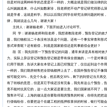
但是对待这两种科学的态度是不一样的，大概这就是我们做法律的
么叫娓娓道来、什么叫如数家珍，段老师把不动产登记研究得那么
就是学者，这就是科学。所以以后我们同学在研究法律问题的时候
律，我就说这么几句，谢谢大家！
主持人：谢谢杨老师，下面开始进入讨论环节。
同 学：谢谢杨老师和段老师，我想请教段老师，预告登记的效力
题，我们物权法二十条没有涉及这个问题。还有一个事实审查和形
形式审查呢？还有赔偿，到底是国家赔偿还是民事赔偿会更好？
段 匡：我先回答一下预告登记的问题，通常来讲是具有相对效力
力。实际上异议登记和预告登记都是带有保全措施的，一个是对事
们用于期房，告诉大家在本登记上面已经预定了，仅仅起到这个作
一样的，我们期房销售把全部钱都押上去了，在国外预告登记不像
候可能交30%，先交个头金，然后再交30%，剩下的到登记当天再
有了转移的意思，但是其它手续还没有完备，我先有这么个预告，
竟不能对抗其它的，这一点大家还是要注意。我们国家就不同了，
预售许可证，上海的做法是你要取得期房预售的时候，你得先把把
行借钱给你，你要把这个在建工程的抵押权拿掉的时候，银行可能