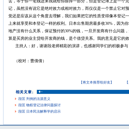
去，等于你一笔钱进来我就给你除掉一部分，但是登记簿上是一个
记，虽然没有说它是绝对效力或相对效力，而仅仅是一个禁止它对
觉还是应该从这个角度去理解，我们如果把它的性质变得像本登记
上来就享受和本登记一样的权利。日本出售期房最多收30%，因为你
地产没有什么关系，保证预付的30%的钱，一旦开发商有什么问题，
算是买房的业主贷给开发商的钱，是个借贷关系。我的意见是它的
主持人：好，谢谢段老师精彩的演讲，也感谢同学们的积极参与
（校对：曹倩倩）
【将文本推荐给好友】
【
段匡 判例的法源意义
段匡 物权登记法律问题探讨
段匡 日本民法解释学的启示