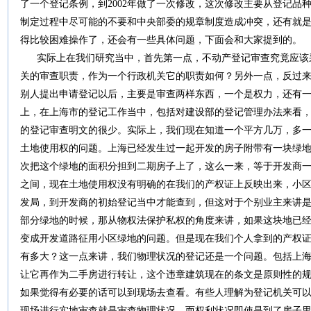
了一个登记条例，到2002年做了一次修改，这次修改主要从登记品
制定过程中尽可能的不要和中央部委的规章制度造成冲突，还有就
得比较困难操作了，还会有一些具体问题，下面会和大家提到的。
实际上在我们研究当中，首先第一点，不动产登记审查究竟应该
关的审查职责，作为一个行政机关它的职责如何？另外一点，反过
别人提出申请登记以后，主要是审查两样东西，一个是权力，还有
上，在上海市的登记工作当中，包括对建设部的登记管理办法来看
的登记审查明文的很少。实际上，我们现在知道一个平方几万，多
土地使用权的问题。上海已经发生过一起开发的房子附带有一块绿
次把这个绿地的面积分担到二期房子上了，这么一来，等于开发商
之间，现在土地使用权没有明确的在我们的产权证上反映出来，小
发局，到开发商的初始登记当中才能查到，但这对于个别业主来讲
部分绿地的时候，那从物权法保护私权的角度来讲，如果这块地已
变成开发道路征用小区绿地的问题。但是现在我们个人拿到的产权
有多大？这一点来讲，我们物理状况的登记还是一个问题。包括上
让它再作为二手房进行转让，这个违章建筑现在的条文是原则性的
如果觉得有必要的话可以到现场去查看。有些人理解为登记机关可
现场进行实地审查就是审查物理状况，而权利状况即使是到了房子