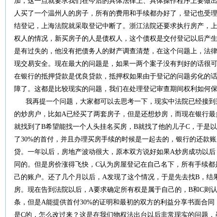
加，这一点就要求我们在今后的具体法律上、具体操作程序上要做
人买了一个温州人的房子，所有的费用和手续都办好了，登记也受
结登记，上海法院就采取登记中断了。浙江法院还要求执行房产，
权人的情况，新买房子的人是债权人，这个债权是交付登记以后产
是有过失的，他没有把债务人的财产调查清楚，在这个问题上，法
现交易安全。现在最大的问题是，如果一两个案子没有判好的话很
在银行的抵押贷款是优良贷款，抵押权如果由于登记的问题劣化的
障了。这都是比较现实的问题，我们在处理登记审查期间权利如何
我再提一个问题，大家都可以去思考一下，现实中法院已经接到
的炒房户，比如A已经买了两套房子，但是还想炒房，而现在银行最
就找到了B希望能找一个人头挂名买房，B就找了他的儿子C，于是以
了30%的首付，并且办理买房手续的时候是一起去的，银行的还款
贷。一年以后，房地产波动很大，原本双方说好如果A炒房成功以后
同的。但是房价涨得飞快，C认为房屋登记在自己名下，所有手续都
己的账户。还了几个月以后，A发现了这个情况，于是先去找B，结
房。现在告到法院以后，A要求确定所有权是属于自己的，B和C则
条，但是A能提供首付30%的证明和最初的双方的利益分享书面合
是C的，怎么改过来？这是在我们物权法出台以后非常现实的问题，