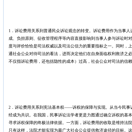
1．诉讼费用关系到普通民众诉讼观念的转变。诉讼费用作为当事人
成、负担原则、征收管理程序等内容直接影响到当事人参与诉讼时
度与评价恰恰是司法权威以及司法公信力的重要指标之一。同时，
通社会公众对待司法的看法，进而决定他们在自身面临权利救济之
不仅指诉讼费用，还包括隐性的成本）过高，社会公众对司法的信
2．诉讼费用关系到宪法基本权――诉权的保障与实现。从当今民事
经成为共识。在我国，民事诉讼法学者更是力图通过确立诉权的基
寻求诉权保障的终极法律依据。一方面，诉讼费用的收取是维持法
只有这样，法院才能实现为最广大社会公众提供救济途径的目标。