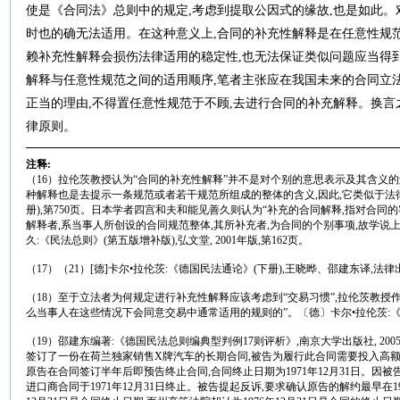
使是《合同法》总则中的规定,考虑到提取公因式的缘故,也是如此。
时也的确无法适用。在这种意义上,合同的补充性解释是在任意性规
赖补充性解释会损伤法律适用的稳定性,也无法保证类似问题应当得
解释与任意性规范之间的适用顺序,笔者主张应在我国未来的合同立
正当的理由,不得置任意性规范于不顾,去进行合同的补充解释。换言
律原则。
注释:
（16）拉伦茨教授认为“合同的补充性解释”并不是对个别的意思表示及其含义的
种解释也是去提示一条规范或者若干规范所组成的整体的含义,因此,它类似于法律
册),第750页。日本学者四宫和夫和能见善久则认为“补充的合同解释,指对合
解释者,系当事人所创设的合同规范整体,其所补充者,为合同的个别事项,故学说
久:《民法总则》(第五版增补版),弘文堂, 2001年版,第162页。
（17）（21）[德]卡尔•拉伦茨:《德国民法通论》(下册),王晓晔、邵建东译,法律出版社,
（18）至于立法者为何规定进行补充性解释应该考虑到“交易习惯”,拉伦茨教授
么当事人在这些情况下会同意交易中通常适用的规则的”。〔德〕卡尔•拉伦茨:《德
（19）邵建东编著:《德国民法总则编典型判例17则评析》,南京大学出版社, 200
签订了一份在荷兰独家销售X牌汽车的长期合同,被告为履行此合同需要投入高
原告在合同签订半年后即预告终止合同,合同终止日期为1971年12月31日。因
进口商合同于1971年12月31日终止。被告提起反诉,要求确认原告的解约最早在19