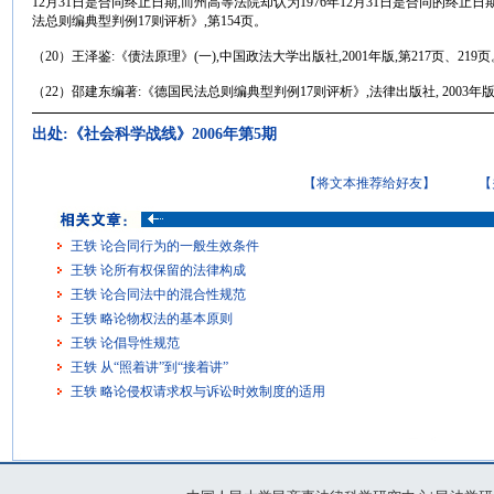
12月31日是合同终止日期,而州高等法院却认为1976年12月31日是合同的终
法总则编典型判例17则评析》,第154页。
（20）王泽鉴:《债法原理》(一),中国政法大学出版社,2001年版,第217页、219页
（22）邵建东编著:《德国民法总则编典型判例17则评析》,法律出版社, 2003年版,
出处:《社会科学战线》2006年第5期
【将文本推荐给好友】
【
王轶 论合同行为的一般生效条件
王轶 论所有权保留的法律构成
王轶 论合同法中的混合性规范
王轶 略论物权法的基本原则
王轶 论倡导性规范
王轶 从“照着讲”到“接着讲”
王轶 略论侵权请求权与诉讼时效制度的适用