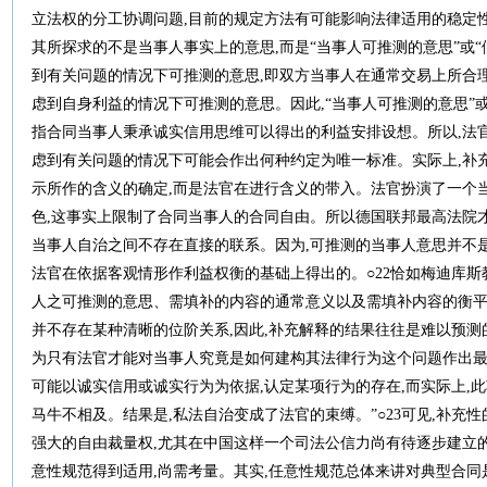
立法权的分工协调问题,目前的规定方法有可能影响法律适用的稳定
其所探求的不是当事人事实上的意思,而是“当事人可推测的意思”或“
到有关问题的情况下可推测的意思,即双方当事人在通常交易上所合
虑到自身利益的情况下可推测的意思。因此,“当事人可推测的意思”或
指合同当事人秉承诚实信用思维可以得出的利益安排设想。所以,法
虑到有关问题的情况下可能会作出何种约定为唯一标准。实际上,补
示所作的含义的确定,而是法官在进行含义的带入。法官扮演了一个
色,这事实上限制了合同当事人的合同自由。所以德国联邦最高法院
当事人自治之间不存在直接的联系。因为,可推测的当事人意思并不
法官在依据客观情形作利益权衡的基础上得出的。○22恰如梅迪库斯
人之可推测的意思、需填补的内容的通常意义以及需填补内容的衡平
并不存在某种清晰的位阶关系,因此,补充解释的结果往往是难以预测
为只有法官才能对当事人究竟是如何建构其法律行为这个问题作出最
可能以诚实信用或诚实行为为依据,认定某项行为的存在,而实际上,
马牛不相及。结果是,私法自治变成了法官的束缚。”○23可见,补充
强大的自由裁量权,尤其在中国这样一个司法公信力尚有待逐步建立
意性规范得到适用,尚需考量。其实,任意性规范总体来讲对典型合同