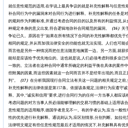
就任意性规范的适用,在学说上最具争议的就是补充性解释与任意性
补合同行为中的漏洞来对合同行为进行解释。补充性解释的任务是
的规则作为判断标准,并通过考虑合同的目的以及所有的利益情况,从
种规定本身的意义出发,符合逻辑地弥补合同规范的漏洞。
（
16
）
关
争讼已久。原因在于“如果在所有情况下合同的补充性解释都优先于
相同的规定,并从而加强法律安全的功能也就无法实现。人们也可能
而言他是另外一种情况而把任意法随意地搁置一边。另一方面,就获
能却是应该给予优先地位的。这也就是说,人们必须考虑到很多业已
一致的。立法者在这种合同中通常所确定的利益平衡在具体的案件
些附属的因素,而这些因素就这一合同而言并不是经常出现的,而且
判”。
（
17
）
在分析我国现行合同立法有关这一问题的相关规定之前,
补充性解释的法律依据是第157条。依据该条规定,法律行为应遵守
释。其中,“诚实和信用”要求,进行合同行为的任何一方当事人都应
考虑问题的对方当事人所必须能够理解的交易习惯的基础上适用该
意性规范的适用顺序,德国学者意见不一。有的学者认为,应当一般性
性的优先进行补充解释。通说则认为,应区别情形,分别判断。如拉伦
法律明文规定有些任意性规范最后才适用的情况下,补充解释具有优先