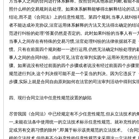
方当事人之间的合同进行体系解释。按照合同其他条款判断,看能不
照什么样的交易规则去处理。如果体系解释能够得出解释结论的话,
结论,而不是《合同法》上的任意性规范。第四个规则,当事人就纠纷
者不能达成补充协议,法官运用体系解释的方法又无法得出确定的结
范进行纠纷的处理?答案仍然是否定的。此时如果纠纷的当事人有一
当事人之间存在有特殊的交易习惯,法官处理纠纷的法律依据就不是
惯。只有在前面四个规则都一一进行运用,仍然无法确定纠纷处理的
事人之间的合同纠纷。由此可见,法官在审判实践中,运用补充性的任
骤。如果说没有经过前面的四个步骤或者说没有经过前面四个步骤里
规范进行判决,这个判决很可能不是一个妥当的判决。因为它违反了
步骤,实际上就是合同自由原则如何在法官的司法审判活动中得到实
四、现行合同立法中任意性规范设置的缺陷
尽管我国《合同法》中已经规定有不少任意性规范,但从立法技术的角
一,未能在法条中使用统一的立法技术标示任意性规范。就补充性的任
定或另有交易习惯的除外”,即属于标示该类规范的立法技术。《合同
样的立法技术,但尚有不少补充性的任意性规范未采用这一立法技术,