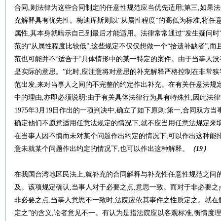
合同,则法律为这些合同制定的任意性规范应当优先适用;第三,如果
充解释具有优先性。梅迪库斯则以“从属性程度”的高低为标准,将任
属性,其本身就暗示自己到最后才能适用。法律常常通过“发生疑问时
范的“从属性程度比较低”,这些规定不仅仅想做一个“拾遗补缺者”,
范也可能并不‘适合于’具体情形中的某一特定的案件。由于当事人没
是实际的意思。”此时,应注意将对意思的补充解释严格控制在非常狭
范出发,来对当事人之间的不完整的约定作出补充。在有关任意法规
中的理由,亦即必须说明:由于有关具体法律行为具有特殊性,因此法
1975年3月19日作出的一项判决中,确立了如下原则:第一,合同双
确定他们不愿意适用任意法规定的情况下,就不应当用任意法规定来填
在当事人因不慎而未对某个问题作出约定的情况下,可以作出这种能
意未就某个问题作出约定的情况下,也可以作出这种解释。
（
19
）
在我国台湾地区民法上,就补充的合同解释与补充性任意性规范之间的适
及。该项规定确认,当事人对于必要之点,意思一致。而对于非必要之点
非必要之点,当事人意思不一致时,法院应依其事件之性质定之。就在
定之”的含义,论者意见不一。有认为是指法院应以客观标准,衡情度理