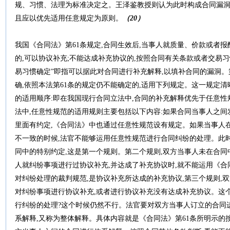
规、习惯、法理为标准决定之。王泽鉴教授则认为此时构成合同漏洞
且应以优先适用任意规定为原则。
（
20
）
我国《合同法》第61条规定,合同生效后,当事人就质量、价款或者
的,可以协议补充;不能达成补充协议的,按照合同有关条款或者交易
易习惯确定”即指可以据此对合同进行补充解释,以填补合同的漏洞。
确,依照本法第61条的规定仍不能确定的,适用下列规定。这一规定
的适用顺序:即在我国现行合同立法中,合同的补充解释优先于任意性
法中,任意性规范的适用规则主要包括以下内容:如果合同当事人之间
里面有约定,《合同法》中也通过任意性规范设有规定。如果当事人
不一致的时候,法官不能够运用任意性规范进行合同纠纷的处理。此
同中的特别约定,这是第一个规则。第二个规则,双方当事人未在合同
人就纠纷事项进行过协议补充,并达成了补充协议时,就不能运用《
对纠纷处理的裁判规范,是协议补充所达成的补充协议,第三个规则,
对纠纷事项进行协议补充,或者进行协议补充没有达成补充协议。这
行纠纷的处理?这个时候仍然不行。法官要对双方当事人订立的合同
系解释,又称为整体解释。具体内容就是《合同法》第61条所明示的