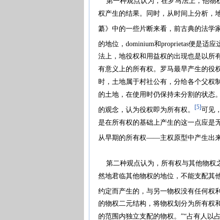
第一种观点认为，在罗马法上，他物权
权产生的结果。同时，从时间上分析，地
纂》中的一些片断来看，前古典的法学
的地位，dominium和proprietas便
法上，地役权和用益权的出现也是以所
有意义上的所有权。罗马最早产生的役
时，土地属于村社公有，分给各个父权
的土地，在使用时仍保持未分割的状态
[5]
的观念，认为役权即为所有权。
可见
是在所有权的基础上产生的这一点应是无
从早期的所有权——主权原型中产生出来
第二种观点认为，所有权与其他物权之
然地君临其他物权的地位，不能支配其
约定而产生的，与另一物权没有任何权
的物权二元结构，将物权划分为所有权
的范围内独立支配的物权。”“占有人以