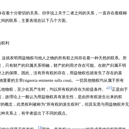
在着十分密切的关系。但学说上关于二者之间的关系，一直存在着模糊
之间的联系，主要表现在以下几个方面。
的权利
这就表明用益物权与他人之物的所有权之间存在着一种天然的联系。所
述，只有财产的归属关系明确，财产的利用才存在可能。在财产归属不明
律上的保障。因此，没有所有权的存在，用益物权也就丧失了存在的基
(signoria eminente sulla cosa)。一切其他物权均从属于所有
[1]
其他物权，至少在其产生时，均以所有权的存在为前提条件。”
正是由于
利，故理论上一般认为用益物权具有派生性，是由所有权派生出来的权
”的概念，此类权利被称为“所有权的派生权利”，但其实质与用益物权并无
这种关系上，有学者提出了不同的观点。
[3]