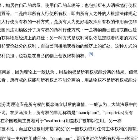
权，如居住自己的房屋、使用自己的车辆等；也包括所有人消极地行使权
闲置等。二是由非所有人行使所有权，即由所有人之外的人根据法律规定
有人行使所有权的一种方式，是所有人为更好地发挥所有权的作用而使非
德国民法明确区分了所有权的两种行使方式：一是将物自己使用或自己处
而获得物质经济上的好处；另一种方式是权利可以依法定或者约定的方式
用和变价处分的权利，而自己间接地获得物的经济上的好处。这种方式的
[9]
权利负担，也就是在自己的物上创设限制物权。
问题，因为理论上一般认为，用益物权是所有权权能分离的结果。但笔
来看，所有权的权能与所有权是不能分离的，用益物权不是所有权权能分
分离理论应是所有权的概念确立以后的事情。一般认为，大陆法系中的
。在罗马法上，所有权的早期称谓是“mancipium”。“proprietas(所有
国晚期主要相对于“usufructus(用益权)”被加以使用。另一称
那么具有技术性，而且它也被用来指“家父”的一般权力或对任何主体权利的拥有
家父早期的统一主权的组成部分。“dominium”，即历史时代的所有权是一种沉淀