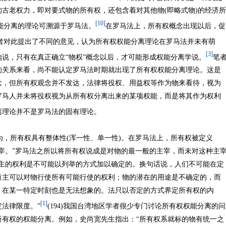
古老权力，即对要式物的所有权，还包含着对其他物(即略式物)的经济所
[10]
权能分离的理论可溯源于罗马法。
在罗马法上，所有权概念出现以后，促
有学者对此提出了不同的意见，认为所有权权能分离理论在罗马法并未有萌
[3]
说，只有在真正确立“物权”概念以后，才可能形成权能分离学说。
笔
的关系来看，尚不能认定罗马法时期就出现了所有权权能分离理论。这是
念，但所有权观念并不发达，法律将役权、用益权等作为物来看待，视为
罗马人并未将役权视为从所有权分离出来的某项权能，而是将其作为权利
离理论并不是罗马法的固有理论。
，所有权具有整体性(浑一性、单一性)。在罗马法上，所有权被定义
宰。”罗马法之所以将所有权说成是对物的最一般的主宰，而未对这种主
有主的权利是不可能以列举的方式加以确定的。换句话说，人们不可能在定
有主可以对物行使所有可能行使的权利；物的潜在的用途是不确定的，而
，在某一特定时刻也是无法想象的。法只以否定的方式界定所有权的内
[1]
法律限度。”
(194)我国台湾地区学者很少专门讨论所有权权能分离的问
所有权的权能分离。例如，史尚宽先生指出：“所有权系就标的物有统一之