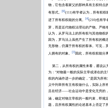
物，它包含着家父的那种具有主权特点的
[6]
有形式。
(111)有学者认为，所有权
[4]
进了所有权权能的分离。
(210)也
芽，而是近代物权法理论的产物。严格地
认为，从罗马法上的所有权与其他物权
因为，罗马法上虽然产生了所有权的概
无形物，仍属于所有权的客体。可见，
[3]
人拥有的对象。
因此，所有权权能分
第二，从所有权的属性来看，通说认为
为：“对物最一般的实际主宰或潜在的主
权的内涵作进一步的确定，“是因为所
义中列举所有主有权做什么，实际上所
且在经济——社会运动中是变化无穷的
涵，确定对物主宰权的一般约束，即规定
题，且所有权属性的论述基本上否定了