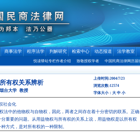
商事法学
程序法学
判解研究
检索中心
动态报道
法学教室
悦读驿站专栏作者介绍
致敬授权学者
中国民商法律网历届编辑联
上传时间:2004/7/23
所有权关系辨析
浏览次数:12574
烟台大学 教授
字体大小：
大
中
小
有权社会化
权法中的他物权与自物权，因此，两者之间存在着十分密切的联系。正确
十分重要的问题。从用益物权与所有权的关系上说，用益物权是以所有权
一种方式，是对所有权的一种限制。