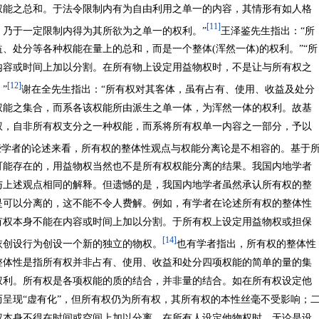
权能之总和。于法令限制内有为自由利用之单一的内容，其情形有如人格
[11]
乃于一定限制内得为其所欲为之单一的权利。”
王泽鉴先生指出：“所
、处分等各种权能在量上的总和，而是一个整体(浑然一体)的权利。”“所
内容或时间上加以分割。在所有物上设定用益物权时，不是让与所有权之
[12]
”
谢在全先生指出：“所有权对其客体，虽有占有、使用、收益及处分
权能之集合，而系各该权能所由派生之单一体，为浑然一体的权利。故基
权，自非所有权支分之一种权能，而系将所有权单一内容之一部分，予以
些学者的论述来看，所有权的整体性观点与权能分离论是不相容的。基于
可能存在的，用益物权当然也不是所有权权能分离的结果。我国内地学者
与上述观点相同的解释。但遗憾的是，我国内地学者虽然承认所有权的整
是可以分离的，这不能不令人费解。例如，有学者在论述所有权的整体性
有权本身不能在内容或时间上加以分割。于所有权上设定用益物权或担保
[14]
依创设行为创设一个新的独立的物权。
也有学者指出，所有权的整体性
整体性是指所有权并非占有、使用、收益和处分四项权能的简单的量的集
权利。所有权是各项权能的质的结合，并非量的结合。如在所有权设定他
呈现“虚有化”，但所有权仍为所有权，其所有权的本性丝毫不受影响；
权本身不得在时间或空间上加以分离。在所有人设定他物权时，无论是设