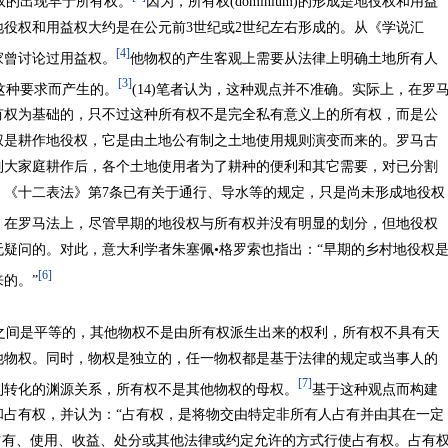
的出现早于所有权。
因为，所有权(dominium)的形成是地役权和用益
役权和用益权大约是在公元前3世纪或2世纪左右形成的。从《学说汇
[4]
家曾讨论过用益权。
他物权的产生客观上需要从法律上明确土地所有人
[3]
是适应这种要求而产生的。
(14)笔者认为，这种观点并不准确。实际上，在罗
有权为基础的，只不过这种所有权不是完全私有意义上的所有权，而是公
权是耕作地役权，它是由土地公有制之土地使用规则演变而来的。罗马古
制大家庭耕作后，各个土地使用者为了耕种的便利和其它需要，对已分割
。《十二表法》第7条已有关于通行、导水等的规定，只是尚未形成地役权
，在罗马法上，尽管早期的地役权与所有权并没有明显的划分，但地役权
疑问的。对此，意大利学者朱塞佩•格罗索也指出：“早期的乡村地役权
[6]
的。”
间是平等的，其他物权不是由所有权派生出来的权利，所有权不具有天
他物权。同时，物权是独立的，任一物权都是基于法律的规定或当事人的
[7]
利转化的渊源关系，所有权不是其他物权的母权。
基于这种观点而构建
和占有权，并认为：“占有权，是将物交由特定非所有人占有并由其在一定
占有、使用、收益、处分或其他法律或约定允许的方式行使占有权。占有