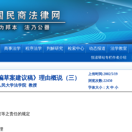
商事法学
程序法学
判解研究
检索中心
动态报道
法学教室
悦读驿站专栏作者介绍
致敬
上传时间:2002/5/19
编草案建议稿》理由概说（三）
浏览次数:22450
人民大学法学院 教授
字体大小：
大
中
小
权等之责任的规定
理