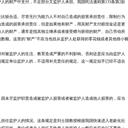
人的财产中支付，不足部分又监护人承担。我国民法通则第133条第2款
任比较合适。尽管无行为能力人不对自己造成的损害承担责任，限制行为
为造成的损害承担责任，但是如果他有财产，用其财产支付赔偿金还是更
力人的财产，通常是指其独立继承或者接受赠与获得的财产、自己劳动所
数额。这里的“财产”不应当包括从监护人处获得的零花钱或者其他很小
得对被监护人的生活、教育造成严重的不利影响。否则还是应当由监护人
则规定单位监护人的，不适用补充责任的规定。这一规定似乎已经不适合
，因未尽监护职责造成被监护人损害或者被监护人造成他人损害的，应当
人担任监护人的情况。这条规定是刘士国教授根据我国快速进入老龄化社