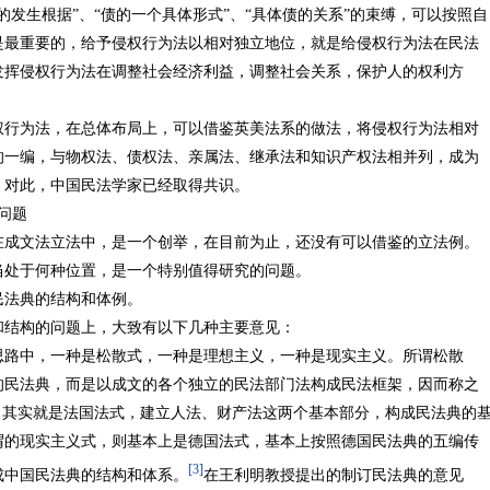
的发生根据”、“债的一个具体形式”、“具体债的关系”的束缚，可以按照自
是最重要的，给予侵权行为法以相对独立地位，就是给侵权行为法在民法
发挥侵权行为法在调整社会经济利益，调整社会关系，保护人的权利方
权行为法，在总体布局上，可以借鉴英美法系的做法，将侵权行为法相对
的一编，与物权法、债权法、亲属法、继承法和知识产权法相并列，成为
。对此，中国民法学家已经取得共识。
问题
在成文法立法中，是一个创举，在目前为止，还没有可以借鉴的立法例。
当处于何种位置，是一个特别值得研究的问题。
民法典的结构和体例。
和结构的问题上，大致有以下几种主要意见：
思路中，一种是松散式，一种是理想主义，一种是现实主义。所谓松散
的民法典，而是以成文的各个独立的民法部门法构成民法框架，因而称之
，其实就是法国法式，建立人法、财产法这两个基本部分，构成民法典的
谓的现实主义式，则基本上是德国法式，基本上按照德国民法典的五编传
[3]
成中国民法典的结构和体系。
在王利明教授提出的制订民法典的意见