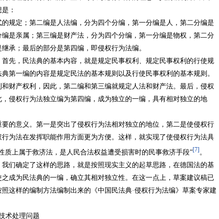
想是：
式的规定；第二编是人法编，分为四个分编，第一分编是人，第二分编是
分编是亲属；第三编是财产法，分为四个分编，第一分编是物权，第二分
是继承；最后的部分是第四编，即侵权行为法编。
：首先，民法典的基本内容，就是规定民事权利、规定民事权利的行使规
法典第一编的内容是规定民法的基本规则以及行使民事权利的基本规则。
利和财产权利，因此，第二编和第三编就规定人法和财产法。最后，侵权
此，侵权行为法独立编为第四编，成为独立的一编，具有相对独立的地
重要的意义。第一是突出了侵权行为法相对独立的地位，第二是使侵权行
权行为法在发挥职能作用方面更为方便。这样，就实现了使侵权行为法具
[7]
性质上属于救济法，是人民合法权益遭受损害时的民事救济手段”
。
，我们确定了这样的思路，就是按照现实主义的起草思路，在德国法的基
使之成为民法典的一编，确立其相对独立性。在这一点上，草案建议稿已
按照这样的编制方法编制出来的《中国民法典·侵权行为法编》草案专家建
。
技术处理问题