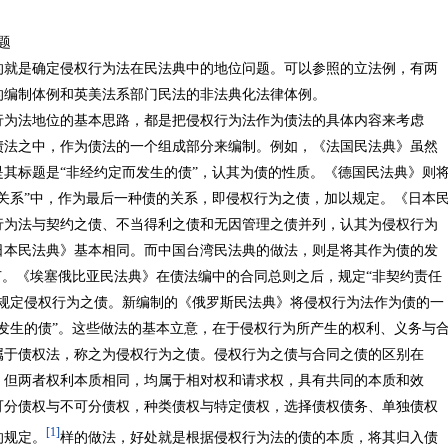
题
的就是确定侵权行为法在民法典中的地位问题。可以参照的立法例，有两
的编制体例和英美法系部门民法的非法典化法律体例。
行为法地位的基本思路，都是把侵权行为法作为债法的具体内容来考虑
债法之中，作为债法的一个组成部分来编制。例如，《法国民法典》虽然
其标题是“非经约定而发生的债”，认其为债的性质。《德国民法典》则
关系”中，作为最后一种债的关系，即侵权行为之债，加以规定。《日本
行为法与契约之债、不当得利之债和无因管理之债并列，认其为侵权行为
日本民法典》基本相同。而中国台湾民法典的做法，则是将其作为债的发
节。《埃塞俄比亚民法典》在债法编中的合同总则之后，规定“非契约责任
节规定侵权行为之债。新编制的《俄罗斯民法典》将侵权行为法作为债的一
发生的债”。这些做法的基本立意，在于侵权行为所产生的权利、义务与
属于债权法，称之为侵权行为之债。侵权行为之债与合同之债的区别在
，但两者权利本质相同，均属于相对权和请求权，具有共同的本质和效
可分债权与不可分债权，种类债权与特定债权，选择债权债务、单独债权
[1]
的规定。
样的做法，好处就是根据侵权行为法的债的本质，将其归入债