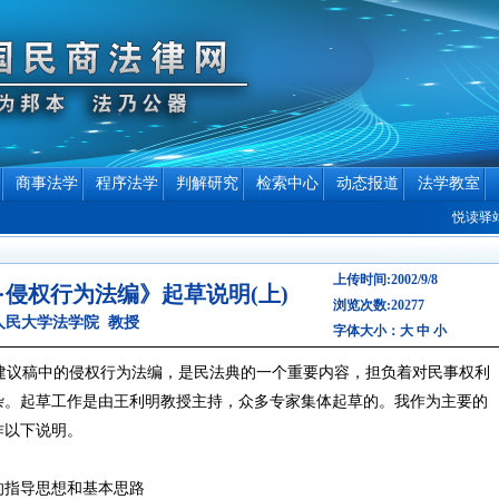
商事法学
程序法学
判解研究
检索中心
动态报道
法学教室
悦读驿站专栏
上传时间:2002/9/8
侵权行为法编》起草说明(上)
浏览次数:20277
人民大学法学院 教授
字体大小：
大
中
小
议稿中的侵权行为法编，是民法典的一个重要内容，担负着对民事权利
杂。起草工作是由王利明教授主持，众多专家集体起草的。我作为主要的
作以下说明。
的指导思想和基本思路