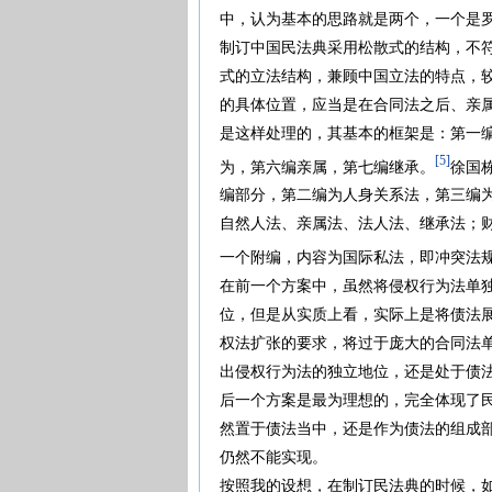
中，认为基本的思路就是两个，一个是
制订中国民法典采用松散式的结构，不
式的立法结构，兼顾中国立法的特点，
的具体位置，应当是在合同法之后、亲
是这样处理的，其基本的框架是：第一
[5]
为，第六编亲属，第七编继承。
徐国
编部分，第二编为人身关系法，第三编
自然人法、亲属法、法人法、继承法；
一个附编，内容为国际私法，即冲突法
在前一个方案中，虽然将侵权行为法单
位，但是从实质上看，实际上是将债法
权法扩张的要求，将过于庞大的合同法
出侵权行为法的独立地位，还是处于债
后一个方案是最为理想的，完全体现了
然置于债法当中，还是作为债法的组成
仍然不能实现。
按照我的设想，在制订民法典的时候，