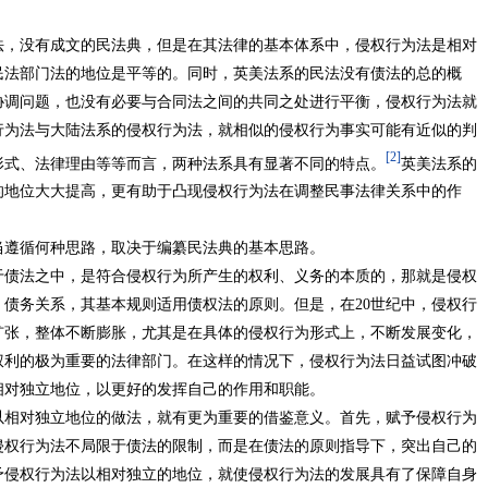
法，没有成文的民法典，但是在其法律的基本体系中，侵权行为法是相对
民法部门法的地位是平等的。同时，英美法系的民法没有债法的总的概
协调问题，也没有必要与合同法之间的共同之处进行平衡，侵权行为法就
行为法与大陆法系的侵权行为法，就相似的侵权行为事实可能有近似的判
[2]
形式、法律理由等等而言，两种法系具有显著不同的特点。
英美法系的
的地位大大提高，更有助于凸现侵权行为法在调整民事法律关系中的作
当遵循何种思路，取决于编纂民法典的基本思路。
于债法之中，是符合侵权行为所产生的权利、义务的本质的，那就是侵权
债务关系，其基本规则适用债权法的原则。但是，在20世纪中，侵权行
扩张，整体不断膨胀，尤其是在具体的侵权行为形式上，不断发展变化，
权利的极为重要的法律部门。在这样的情况下，侵权行为法日益试图冲破
相对独立地位，以更好的发挥自己的作用和职能。
以相对独立地位的做法，就有更为重要的借鉴意义。首先，赋予侵权行为
侵权行为法不局限于债法的限制，而是在债法的原则指导下，突出自己的
予侵权行为法以相对独立的地位，就使侵权行为法的发展具有了保障自身