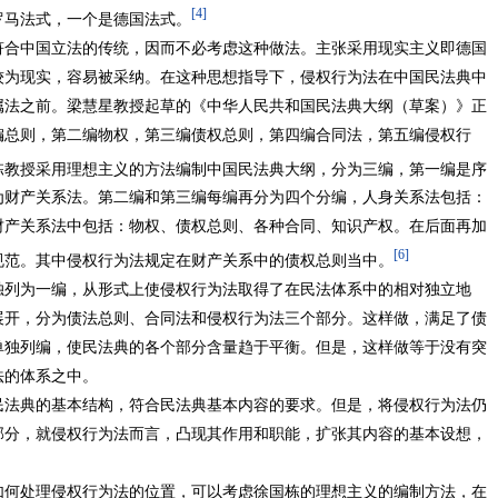
[4]
罗马法式，一个是德国法式。
符合中国立法的传统，因而不必考虑这种做法。主张采用现实主义即德国
较为现实，容易被采纳。在这种思想指导下，侵权行为法在中国民法典中
属法之前。梁慧星教授起草的《中华人民共和国民法典大纲（草案）》正
编总则，第二编物权，第三编债权总则，第四编合同法，第五编侵权行
栋教授采用理想主义的方法编制中国民法典大纲，分为三编，第一编是序
为财产关系法。第二编和第三编每编再分为四个分编，人身关系法包括：
财产关系法中包括：物权、债权总则、各种合同、知识产权。在后面再加
[6]
规范。其中侵权行为法规定在财产关系中的债权总则当中。
独列为一编，从形式上使侵权行为法取得了在民法体系中的相对独立地
展开，分为债法总则、合同法和侵权行为法三个部分。这样做，满足了债
单独列编，使民法典的各个部分含量趋于平衡。但是，这样做等于没有突
法的体系之中。
民法典的基本结构，符合民法典基本内容的要求。但是，将侵权行为法仍
部分，就侵权行为法而言，凸现其作用和职能，扩张其内容的基本设想，
如何处理侵权行为法的位置，可以考虑徐国栋的理想主义的编制方法，在