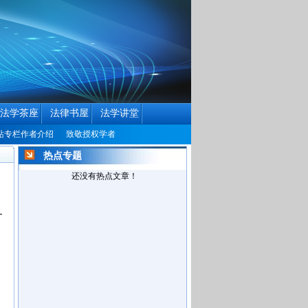
法学茶座
法律书屋
法学讲堂
作者介绍
致敬授权学者
中国民商法律网历届编辑联系方式征集公告
中国民商
热点专题
还没有热点文章！