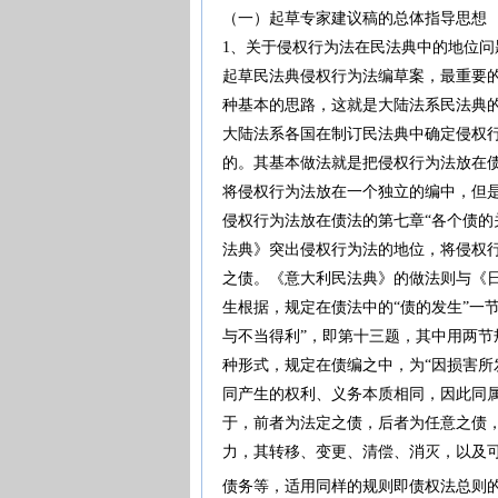
（一）起草专家建议稿的总体指导思想
1、关于侵权行为法在民法典中的地位问
起草民法典侵权行为法编草案，最重要
种基本的思路，这就是大陆法系民法典
大陆法系各国在制订民法典中确定侵权
的。其基本做法就是把侵权行为法放在
将侵权行为法放在一个独立的编中，但是
侵权行为法放在债法的第七章“各个债的
法典》突出侵权行为法的地位，将侵权
之债。《意大利民法典》的做法则与《
生根据，规定在债法中的“债的发生”一
与不当得利”，即第十三题，其中用两
种形式，规定在债编之中，为“因损害所
同产生的权利、义务本质相同，因此同
于，前者为法定之债，后者为任意之债
力，其转移、变更、清偿、消灭，以及
债务等，适用同样的规则即债权法总则